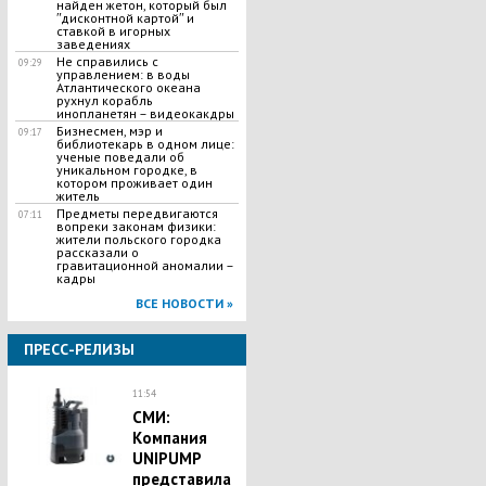
найден жетон, который был
ʺдисконтной картойʺ и
ставкой в игорных
заведениях
Не справились с
09:29
управлением: в воды
Атлантического океана
рухнул корабль
инопланетян – видеокакдры
Бизнесмен, мэр и
09:17
библиотекарь в одном лице:
ученые поведали об
уникальном городке, в
котором проживает один
житель
Предметы передвигаются
07:11
вопреки законам физики:
жители польского городка
рассказали о
гравитационной аномалии –
кадры
ВСЕ НОВОСТИ »
ПРЕСС-РЕЛИЗЫ
11:54
СМИ:
Компания
UNIPUMP
представила