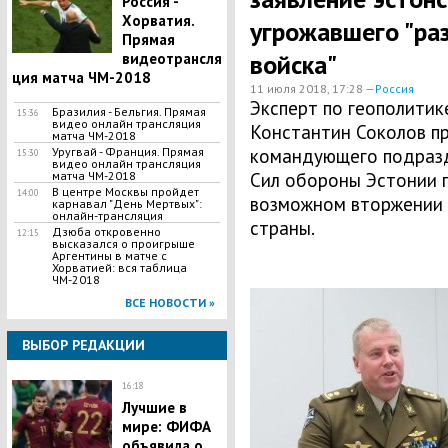
Россия -
Хорватия.
угрожавшего "ра
Прямая
войска"
видеотрансля
ция матча ЧМ-2018
11 июля 2018, 17:28 —
Россия
Эксперт по геополитик
Бразилия - Бельгия. Прямая
15:36
видео онлайн трансляция
Константин Соколов п
матча ЧМ-2018
Уругвай - Франция. Прямая
командующего подразд
15:30
видео онлайн трансляция
матча ЧМ-2018
Сил обороны Эстонии 
В центре Москвы пройдет
14:00
возможном вторжении 
карнавал "День Мертвых":
онлайн-трансляция
страны.
Дзюба откровенно
12:15
высказался о проигрыше
Аргентины в матче с
Хорватией: вся таблица
ЧМ-2018
ВСЕ НОВОСТИ »
ВЫБОР РЕДАКЦИИ
16:18
Лучшие в
мире: ФИФА
объявила о