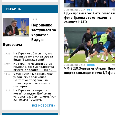
УКРАИНА
11 июля 2018, 21:19 —
Мир
Один против всех: Сеть позабав
фото Трампа с союзниками на
19:59
саммите НАТО
Порошенко
заступился за
хорватов
Виду и
Вукоевича
На Украине объяснили, что
19:21
значит резонансная фраза
Виды "Белград, гори!"
На Украине мощный ветер
19:07
11 июля 2018, 20:10 —
Новости
поднял в воздух подростка
ЧМ-2018. Хорватия - Англия. Пря
вместе с палаткой – кадры
видеотрансляция матча 1/2 фин
​9 Мая ценой в 4 миллиона:
18:55
украинский телеканал
“Интер” оштрафован за
трансляцию праздничного
концерта
На Украине разгорелся
15:17
новый скандал: Гройсман
устроил "разбор полетов" из-
за письма Росатому
ВСЕ НОВОСТИ »