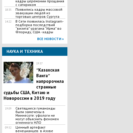
кадры церемонии прощания
с сатириком
Появились кадры массовой
18:35
эвакуации людей из
торговых центров Сургута
В Сети появилась Іnstagram-
14:22
подборка последствий
“визита” урагана “Ирма” во
Флориду, США - кадры
ВСЕ НОВОСТИ »
НАУКА И ТЕХНИКА
19:57
ʺКазахская
Вангаʺ
напророчила
странные
судьбы США, Китаю и
Новороссии в 2019 году
Светящиеся гуманоиды
19:09
были замечены в
Миннесоте: уфологи не
могут объяснить феномен
огненного НЛО
Ценный артефакт
09:52
венецианцев: в Азове