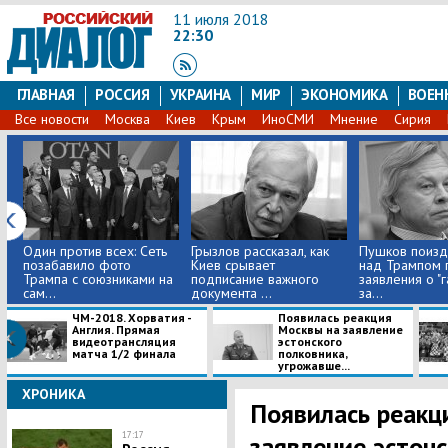
11 июля 2018
22:30
ГЛАВНАЯ
РОССИЯ
УКРАИНА
МИР
ЭКОНОМИКА
ВОЕН
Все новости
Москва
Киев
Крым
ИноСМИ
Мнение
Сирия
Один против всех: Сеть
Грызлов рассказал, как
Пушков поизд
позабавило фото
Киев срывает
над Трампом 
Трампа с союзниками на
подписание важного
заявления о "г
сам...
документа ...
за...
ЧМ-2018. Хорватия -
Появилась реакция
Англия. Прямая
Москвы на заявление
видеотрансляция
эстонского
матча 1/2 финала
полковника,
угрожавше...
ХРОНИКА
Появилась реакц
17:17
заявление эстонс