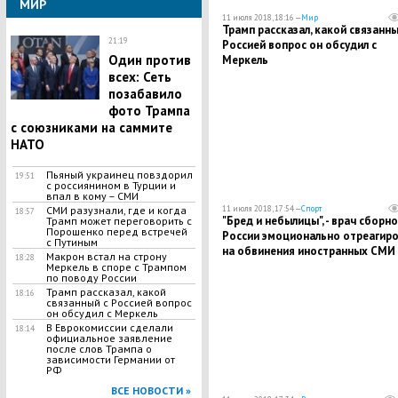
МИР
11 июля 2018, 18:16 —
Мир
Трамп рассказал, какой связанны
21:19
Россией вопрос он обсудил с
Один против
Меркель
всех: Сеть
позабавило
фото Трампа
с союзниками на саммите
НАТО
Пьяный украинец повздорил
19:51
с россиянином в Турции и
впал в кому – СМИ
СМИ разузнали, где и когда
11 июля 2018, 17:54 —
Спорт
18:57
"Бред и небылицы", - врач сборн
Трамп может переговорить с
Порошенко перед встречей
России эмоционально отреагиро
с Путиным
на обвинения иностранных СМИ 
Макрон встал на строну
18:28
допинге
Меркель в споре с Трампом
по поводу России
Трамп рассказал, какой
18:16
связанный с Россией вопрос
он обсудил с Меркель
В Еврокомиссии сделали
18:14
официальное заявление
после слов Трампа о
зависимости Германии от
РФ
ВСЕ НОВОСТИ »