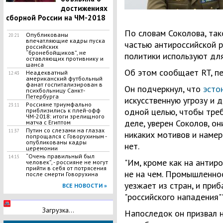
достижениях
сборной России на ЧМ-2018
По словам Соколова, так
Опубликованы
20:21
впечатляющие кадры пуска
частью антироссийской р
российских
“бронебойщиков”, не
политики используют для
оставляющих противнику и
шанса
Об этом сообщает RT, пе
Неадекватный
12:43
американский футбольный
фанат госпитализирован в
Он подчеркнул, что
эсто
психбольницу Санкт-
Петербурга
искусственную угрозу и д
Россияне триумфально
23:11
одной целью, чтобы треб
приблизились к плей-офф
ЧМ-2018: итоги зрелищного
деле, уверен Соколов, о
матча с Египтом
Путин со слезами на глазах
11:37
никаких мотивов и намер
попрощался с Говорухиным -
опубликованы кадры
нет.
церемонии
​“Очень правильный был
14:15
"Им, кроме как на антир
человек”, - россияне не могут
прийти в себя от потрясения
не на чем. Промышленно
после смерти Говорухина
уезжает из стран, и при
ВСЕ НОВОСТИ »
"российского нападения""
Загрузка...
Напоследок он призвал н