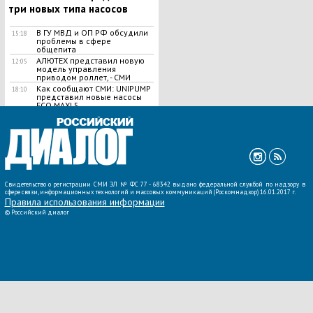
три новых типа насосов
В ГУ МВД и ОП РФ обсудили
15:18
проблемы в сфере
общепита
АЛЮТЕХ представил новую
12:05
модель управления
приводом роллет, - СМИ
Как сообщают СМИ: UNIPUMP
18:10
представил новые насосы
ЕСО MAXI 5
ВСЕ НОВОСТИ »
Свидетельство о регистрации СМИ ЭЛ № ФС 77 - 68342 выдано федеральной службой по надзору в
сфере связи, информационных технологий и массовых коммуникаций (Роскомнадзор) 16.01.2017 г.
Правила использования информации
©
Российский диалог