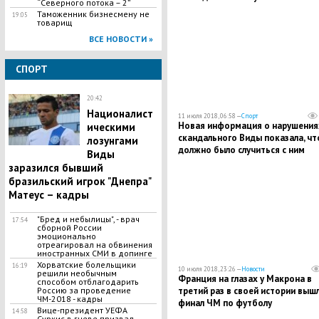
“Северного потока – 2”
Таможенник бизнесмену не
19:05
товарищ
ВСЕ НОВОСТИ »
СПОРТ
20:42
Националист
11 июля 2018, 06:58 —
Спорт
Новая информация о нарушения
ическими
скандального Виды показала, чт
лозунгами
должно было случиться с ним
Виды
заразился бывший
бразильский игрок "Днепра"
Матеус – кадры
"Бред и небылицы", - врач
17:54
сборной России
эмоционально
отреагировал на обвинения
иностранных СМИ в допинге
Хорватские болельщики
16:19
10 июля 2018, 23:26 —
Новости
решили необычным
Франция на глазах у Макрона в
способом отблагодарить
Россию за проведение
третий раз в своей истории вышл
ЧМ-2018 - кадры
финал ЧМ по футболу
Вице-президент УЕФА
14:58
Суркис в гневе призвал