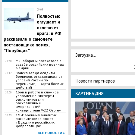
09:09
Полностью
оглушает и
ослепляет
врага: в РФ
рассказали о самолете,
постановщике помех,
ʺПорубщикʺ
Загрузка...
Минобороны рассказало о
23:30
судьбе российских военных
в Сирии
Войска Асада осадили
22:12
боевиков, отказавшихся от
условий России по
Новости партнеров
перемирию, — карта боевых
действий
Сбои в работе и сложное
10:00
КАРТИНА ДНЯ
управление: эксперты
раскритиковали
расхваленный
американский
конвертоплан V-22 Osprey
СМИ: военный аналитик
20:39
раскритиковал сюжет
«Дождя» о российских
добровольцах
ВСЕ НОВОСТИ »