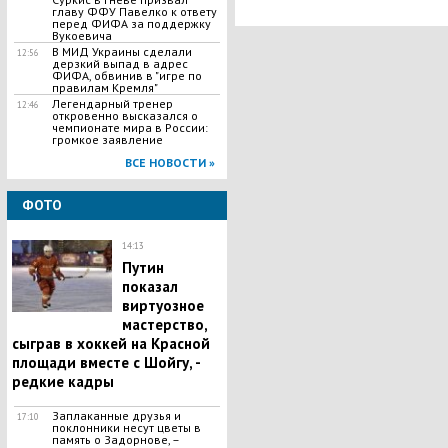
главу ФФУ Павелко к ответу
перед ФИФА за поддержку
Вукоевича
В МИД Украины сделали
12:56
дерзкий выпад в адрес
ФИФА, обвинив в "игре по
правилам Кремля"
Легендарный тренер
12:46
откровенно высказался о
чемпионате мира в России:
громкое заявление
ВСЕ НОВОСТИ »
ФОТО
14:13
Путин
показал
виртуозное
мастерство,
сыграв в хоккей на Красной
площади вместе с Шойгу, -
редкие кадры
Заплаканные друзья и
17:10
поклонники несут цветы в
память о Задорнове, –