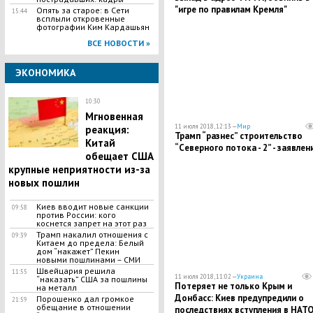
"игре по правилам Кремля"
Опять за старое: в Сети
15:44
всплыли откровенные
фотографии Ким Кардашьян
ВСЕ НОВОСТИ »
ЭКОНОМИКА
10:30
Мгновенная
11 июля 2018, 12:13 —
Мир
реакция:
Трамп “разнес” строительство
Китай
“Северного потока - 2” - заявлен
обещает США
крупные неприятности из-за
новых пошлин
Киев вводит новые санкции
09:58
против России: кого
коснется запрет на этот раз
Трамп накалил отношения с
09:39
Китаем до предела: Белый
дом “накажет” Пекин
новыми пошлинами – СМИ
Швейцария решила
11:55
11 июля 2018, 11:02 —
Украина
“наказать” США за пошлины
Потеряет не только Крым и
на металл
Донбасс: Киев предупредили о
Порошенко дал громкое
21:59
обещание в отношении
последствиях вступления в НАТ