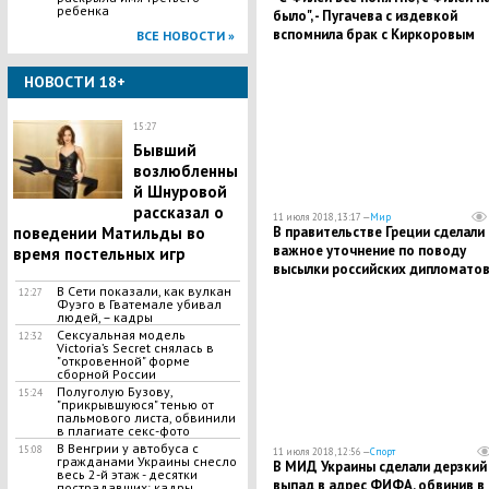
ребенка
было", - Пугачева с издевкой
вспомнила брак с Киркоровым
ВСЕ НОВОСТИ »
НОВОСТИ 18+
15:27
Бывший
возлюбленны
й Шнуровой
рассказал о
11 июля 2018, 13:17 —
Мир
поведении Матильды во
В правительстве Греции сделали
важное уточнение по поводу
время постельных игр
высылки российских дипломато
В Сети показали, как вулкан
12:27
Фуэго в Гватемале убивал
людей, – кадры
Сексуальная модель
12:32
Victoria’s Secret снялась в
"откровенной" форме
сборной России
Полуголую Бузову,
15:24
"прикрывшуюся" тенью от
пальмового листа, обвинили
в плагиате секс-фото
В Венгрии у автобуса с
15:08
11 июля 2018, 12:56 —
Спорт
гражданами Украины снесло
В МИД Украины сделали дерзкий
весь 2-й этаж - десятки
выпад в адрес ФИФА, обвинив в
пострадавших: кадры