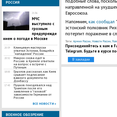
подобные слова, посколь
РОССИЯ
направленной на ухудше
Евросоюза.
21:36
МЧС
Напомним,
как сообщал
"
выступило с
эстонский полковник Рих
грозным
потерпит поражение в сл
предупрежде
нием о погоде в Москве
Теги:
,
,
Армия России
Новости России
Пол
Присоединяйтесь к нам в Fa
Клинцевич мастерски
20:59
Telegram. Будьте в курсе п
ответил Эстонии, боящейся
“нападения” России
Макрон снова едет в
20:32
В закладки
Россию: в Кремле ответили
на вопрос о встрече с
Путиным
Грызлов рассказал, как Киев
18:00
срывает подписание
важного документа по
Донбассу
Пушков поиздевался над
17:43
Трампом после его
заявления о "газовой"
зависимости Германии от
России
ВСЕ НОВОСТИ »
ВОЕННОЕ ОБОЗРЕНИЕ