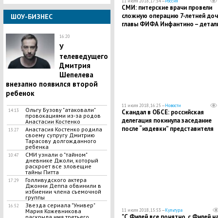
11 июля 2018, 17:34 —
Россия
СМИ: питерские врачи провели
сложную операцию 7-летней доч
ШОУ-БИЗНЕС
главы ФИФА Инфантино – детал
16:20
У
телеведущего
Дмитрия
Шепелева
внезапно появился второй
ребенок
11 июля 2018, 16:25 —
Новости
Ольгу Бузову "атаковали"
14:13
Скандал в ОБСЕ: российская
провокациями из-за родов
делегация покинула заседание
Анастасии Костенко
после “издевки” представителя
Анастасия Костенко родила
13:27
своему супругу Дмитрию
Грузии
Тарасову долгожданного
ребенка
СМИ узнали о "тайном"
10:47
дневнике Джоли, который
раскроет все зловещие
тайны Питта
Голливудского актера
17:29
Джонни Деппа обвинили в
избиении члена съемочной
группы
Звезда сериала "Универ"
16:52
Мария Кожевникова
11 июля 2018, 15:53 —
Культура
"С Филей все понятно, с Филей н
раскрыла имя третьего