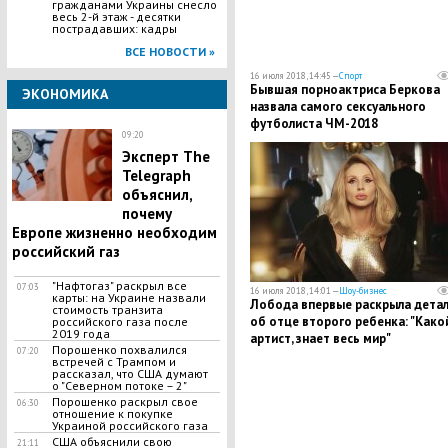
гражданами Украины снесло
весь 2-й этаж - десятки
пострадавших: кадры
ВСЕ НОВОСТИ »
16 июля 2018, 14:45 —
Спорт
Бывшая порноактриса Беркова
ЭКОНОМИКА
назвала самого сексуального
футболиста ЧМ-2018
09:20
Эксперт The
Telegraph
объяснил,
почему
Европе жизненно необходим
российский газ
"Нафтогаз" раскрыл все
07:03
16 июля 2018, 14:01 —
Шоу-бизнес
карты: на Украине назвали
Лобода впервые раскрыла дета
стоимость транзита
об отце второго ребенка: "Како
российского газа после
2019 года
артист, знает весь мир"
Порошенко похвалился
07:20
встречей с Трампом и
рассказал, что США думают
о "Северном потоке – 2"
Порошенко раскрыл свое
06:30
отношение к покупке
Украиной российского газа
США объяснили свою
21:11