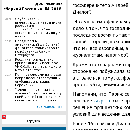
достижениях
госсуверенитета Андрей 
сборной России на ЧМ-2018
Диалог”.
Опубликованы
20:21
“Я слышал их официальную
впечатляющие кадры пуска
российских
дело в том, что господ
“бронебойщиков”, не
оставляющих противнику и
последнее время пытаютс
шанса
одной стороны, похлопыв
Неадекватный
12:43
американский футбольный
что мы все европейцы, а
фанат госпитализирован в
психбольницу Санкт-
журналистам, например”, 
Петербурга
Россияне триумфально
23:11
приблизились к плей-офф
Кроме этого парламентар
ЧМ-2018: итоги зрелищного
матча с Египтом
сторона не побуждала в
Путин со слезами на глазах
11:37
в стране и, к тому же, 
попрощался с Говорухиным -
опубликованы кадры
просто уйти, нежели иск
церемонии
​“Очень правильный был
14:15
Напомним, что Париж сег
человек”, - россияне не могут
прийти в себя от потрясения
решение
закрыть
свое пр
после смерти Говорухина
решение французских кол
ВСЕ НОВОСТИ »
условий для ведения да
Загрузка...
Ранее "Российский Диало