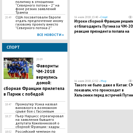
политику в отношении
“Северного потока – 2” на
фоне резких заявлений
Трампа
США посоветовали Европе
16 июля 2018, 13:40 —
Спорт
20:49
отдать предпочтение иному
Игроки сборной Франции решил
газовому проекту вместо
отблагодарить Путина за ЧМ-20
"Северного потока-2"
реакция президента попала на
ВСЕ НОВОСТИ »
видео
СПОРТ
20:09
​Фавориты
ЧМ-2018
вернулись
16 июля 2018, 12:32 —
Мир
домой:
Такого не было даже в Китае: С
сборная Франции прилетела
показали, что происходит в
в Париж с победой
Хельсинки перед встречей Путин
Трампа
Промоутер Усика назвал
18:47
виновного в возможном
срыве боя с Гассиевым
​Пьер Нарцисс отреагировал
18:27
на заявления бывшего
депутата Кожевниковой о
сборной Франции - кадры
Российский чемпион по
18:02