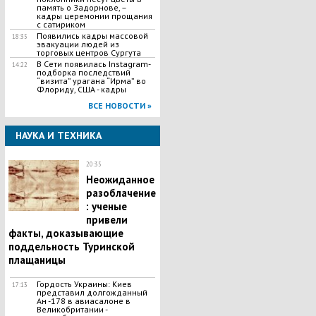
память о Задорнове, –
кадры церемонии прощания
с сатириком
Появились кадры массовой
18:35
эвакуации людей из
торговых центров Сургута
В Сети появилась Іnstagram-
14:22
подборка последствий
“визита” урагана “Ирма” во
Флориду, США - кадры
ВСЕ НОВОСТИ »
НАУКА И ТЕХНИКА
20:35
Неожиданное
разоблачение
: ученые
привели
факты, доказывающие
поддельность Туринской
плащаницы
​Гордость Украины: Киев
17:13
представил долгожданный
Ан -178 в авиасалоне в
Великобритании -