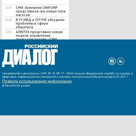
СМИ: Компания UNIPUMP
11:54
представила три новых типа
насосов
В ГУ МВД и ОП РФ обсудили
15:18
проблемы в сфере
общепита
АЛЮТЕХ представил новую
12:05
модель управления
приводом роллет, - СМИ
ВСЕ НОВОСТИ »
Свидетельство о регистрации СМИ ЭЛ № ФС 77 - 68342 выдано федеральной службой по надзору в
сфере связи, информационных технологий и массовых коммуникаций (Роскомнадзор) 16.01.2017 г.
Правила использования информации
©
Российский диалог