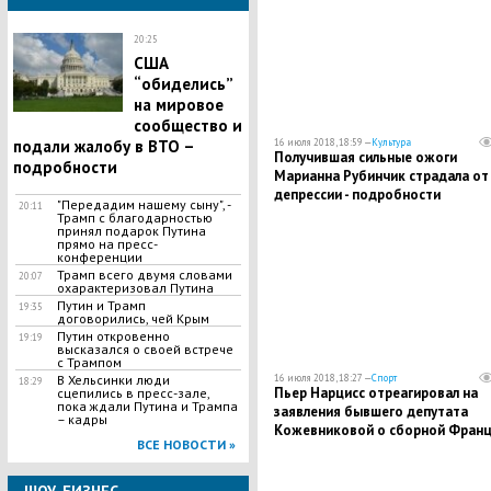
20:25
​США
“обиделись”
на мировое
сообщество и
подали жалобу в ВТО –
16 июля 2018, 18:59 —
Культура
​Получившая сильные ожоги
подробности
Марианна Рубинчик страдала от
депрессии - подробности
"Передадим нашему сыну", -
20:11
Трамп с благодарностью
принял подарок Путина
прямо на пресс-
конференции
Трамп всего двумя словами
20:07
охарактеризовал Путина
Путин и Трамп
19:35
договорились, чей Крым
Путин откровенно
19:19
высказался о своей встрече
с Трампом
В Хельсинки люди
16 июля 2018, 18:27 —
Спорт
18:29
​Пьер Нарцисс отреагировал на
сцепились в пресс-зале,
пока ждали Путина и Трампа
заявления бывшего депутата
– кадры
Кожевниковой о сборной Франци
ВСЕ НОВОСТИ »
кадры