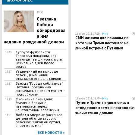
ШОУ-БИЗНЕС
19:38
​Светлана
Лобода
обнародовал
16 июля 2018, 17:20 —
Мир
а имя
СМИ назвали две причины, по
недавно рожденной дочери
которым Трамп настаивал на
личной встрече с Путиным
Супруга футболиста
16:35
Тарасова показала, как
выглядит ее фигура спустя
несколько дней после
родов
Уединенный на природе
15:57
певец Дима Билан
отказался от наследников
Звезда "Города соблазнов"
15:37
Наталья Громушкина
развелась со своим мужем -
подробности
Окончание скандала:
16 июля 2018, 16:49 —
Мир
15:13
Путин и Трамп не уложились в
Эвелина Бледанс
извинилась перед
отведенное время и проговорил
Константином Хабенским
значительно дольше
Лобода впервые раскрыла
14:01
детали об отце второго
ребенка: "Какой он артист,
знает весь мир"
ВСЕ НОВОСТИ »