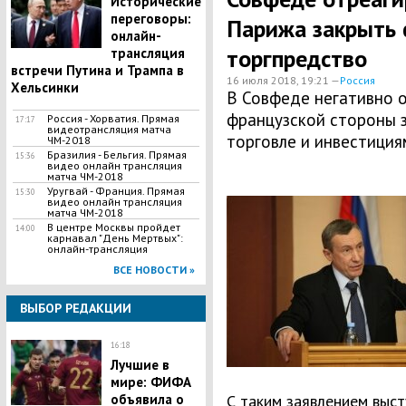
Исторические
переговоры:
Парижа закрыть 
онлайн-
торгпредство
трансляция
встречи Путина и Трампа в
16 июля 2018, 19:21 —
Россия
Хельсинки
В Совфеде негативно 
французской стороны 
Россия - Хорватия. Прямая
17:17
видеотрансляция матча
торговле и инвестиция
ЧМ-2018
Бразилия - Бельгия. Прямая
15:36
видео онлайн трансляция
матча ЧМ-2018
Уругвай - Франция. Прямая
15:30
видео онлайн трансляция
матча ЧМ-2018
В центре Москвы пройдет
14:00
карнавал "День Мертвых":
онлайн-трансляция
ВСЕ НОВОСТИ »
ВЫБОР РЕДАКЦИИ
16:18
Лучшие в
мире: ФИФА
объявила о
С таким заявлением выст