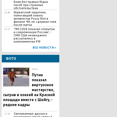
боям без правил Юдин
погиб при странных
обстоятельствах
Хорватский защитник,
16:48
помогавший ловить
активистов Pussy Riot в
финале ЧМ, не сдержал гнев
после матча
"ЧМ-2018 показал открытую
15:11
и современную Россию", -
СМИ США неожиданно
рассыпались в
комплиментах РФ
ВСЕ НОВОСТИ »
ФОТО
14:13
Путин
показал
виртуозное
мастерство,
сыграв в хоккей на Красной
площади вместе с Шойгу, -
редкие кадры
Заплаканные друзья и
17:10
поклонники несут цветы в