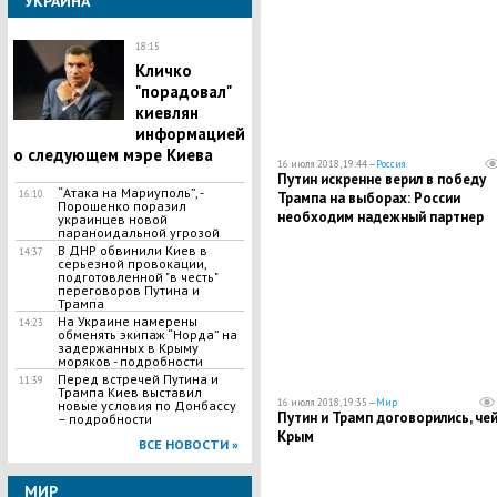
УКРАИНА
18:15
Кличко
"порадовал"
киевлян
информацией
о следующем мэре Киева
16 июля 2018, 19:44 —
Россия
​Путин искренне верил в победу
“Атака на Мариуполь”, -
16:10
Трампа на выборах: России
Порошенко поразил
необходим надежный партнер
украинцев новой
параноидальной угрозой
В ДНР обвинили Киев в
14:37
серьезной провокации,
подготовленной "в честь"
переговоров Путина и
Трампа
​На Украине намерены
14:23
обменять экипаж “Норда” на
задержанных в Крыму
моряков - подробности
Перед встречей Путина и
11:39
Трампа Киев выставил
16 июля 2018, 19:35 —
Мир
новые условия по Донбассу
Путин и Трамп договорились, че
– подробности
Крым
ВСЕ НОВОСТИ »
МИР