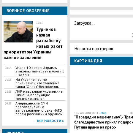
ВОЕННОЕ ОБОЗРЕНИЕ
Загрузка...
16:31
Турчинов
назвал
разработку
новых ракет
Новости партнеров
приоритетом Украины:
важное заявление
КАРТИНА ДНЯ
Упало 10 ракет: Израиль
08:54
атаковал авиабазу в Алеппо
– кадры
На Украине честно
21:55
признались, что хваленые
танки "Оплот" бесполезны
ЛНР наводнили украинские
22:28
шпионы, вербующие
местных жителей
Американские СМИ
20:59
проговорились о
запредельном страхе НАТО
16 июля 2018, 20:11 —
Мир
перед российским оружием
"Передадим нашему сыну", - Трам
ВСЕ НОВОСТИ »
благодарностью принял подаро
Путина прямо на пресс-
конференции