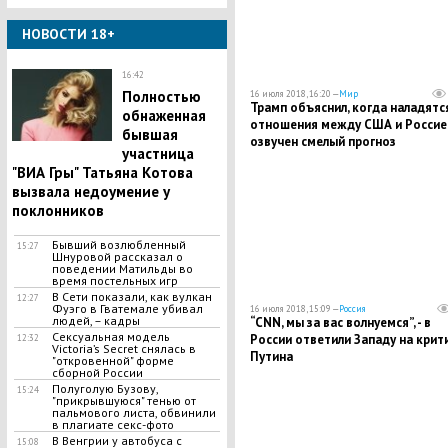
НОВОСТИ 18+
16:42
Полностью
16 июля 2018, 16:20 —
Мир
Трамп объяснил, когда наладятс
обнаженная
отношения между США и Россие
бывшая
озвучен смелый прогноз
участница
"ВИА Гры" Татьяна Котова
вызвала недоумение у
поклонников
Бывший возлюбленный
15:27
Шнуровой рассказал о
поведении Матильды во
время постельных игр
В Сети показали, как вулкан
12:27
Фуэго в Гватемале убивал
16 июля 2018, 15:09 —
Россия
людей, – кадры
“CNN, мы за вас волнуемся”, - в
Сексуальная модель
России ответили Западу на крит
12:32
Victoria’s Secret снялась в
Путина
"откровенной" форме
сборной России
Полуголую Бузову,
15:24
"прикрывшуюся" тенью от
пальмового листа, обвинили
в плагиате секс-фото
В Венгрии у автобуса с
15:08