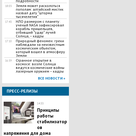
подробности
Земля может расколоться
18:03
пополам: алтайский мистик
назвал дату ʺшторма
тысячелетияʺ
НЛО размером с планету:
17:43
ученый NASA зафиксировал
корабль пришельцев,
отбивший ʺударʺ лучей
Солнца, – кадры
Природный феномен: греки
17:10
наблюдали за неизвестным
космическим объектом,
который вошел в атмосферу
Земли
Странное открытие в
16:59
космосе: возле Солнца
ведутся космические войны
лазерным оружием – кадры
ВСЕ НОВОСТИ »
ПРЕСС-РЕЛИЗЫ
14:33
Принципы
работы
стабилизатор
ов
напряжения для дома