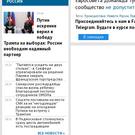
Евросовета Дональда Тус
РОССИЯ
сообщество
не допусти
19:44
Теги:
,
,
Происшествия
Новости России
Пол
​Путин
Присоединяйтесь к нам в Fa
искренне
Telegram. Будьте в курсе п
верил в
В закладки
победу
Трампа на выборах: России
необходим надежный
партнер
​“Пытаются усидеть на двух
19:21
стульях”, - в Совфеде
отреагировали на решение
Парижа закрыть
французское торгпредство
Самарские росгвардейцы
18:55
спасли жизнь ребенку:
благородный поступок
сотрудников ОМОНа
Соцсети поставили на место
18:35
CNN за их "негодующую"
реакцию на опоздание
Путина на встречу с
Трампом
​В Подмосковье столкнулись
18:31
сразу шесть автомобилей:
есть пострадавшие
ВСЕ НОВОСТИ »