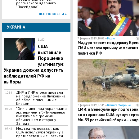
российского ядерного
"Посейдона"
ВСЕ НОВОСТИ »
УКРАИНА
7 февраля 2019, 10:09 —
Россия
11:02
Мадуро теряет поддержку Крем
США
СМИ назвали причину изменения
выставили
политики РФ
Порошенко
ультиматум:
Украина должна допустить
наблюдателей РФ на
выборы
ДНР и ЛНР отреагировали
10:34
на предложение Януковича
об обмене пленными с
Киевом
7 февраля 2019, 07:45 —
Военное обозрение
"Они ставят над украинцами
СМИ: в Венесуэле при подготовк
08:00
эксперименты", - Тимошенко
ко вторжению США рухнул верт
выступила с громким
обвинением в сторону
Ми-35 российской сборки – кадр
Запада
Медведчук показал, как
07:48
США используют Украину в
противостоянии с Россией