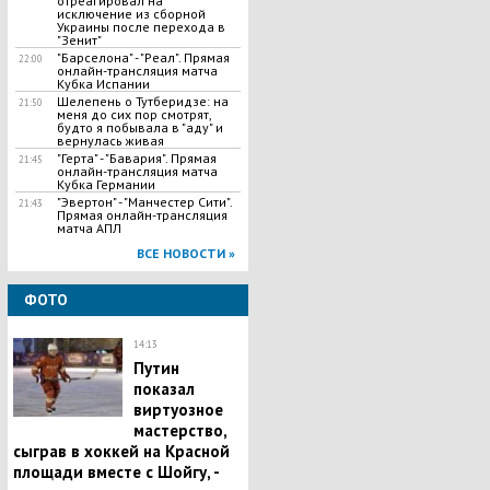
отреагировал на
исключение из сборной
Украины после перехода в
"Зенит"
"Барселона" - "Реал". Прямая
22:00
онлайн-трансляция матча
Кубка Испании
Шелепень о Тутберидзе: на
21:50
меня до сих пор смотрят,
будто я побывала в "аду" и
вернулась живая
"Герта" - "Бавария". Прямая
21:45
онлайн-трансляция матча
Кубка Германии
"Эвертон" - "Манчестер Сити".
21:43
Прямая онлайн-трансляция
матча АПЛ
ВСЕ НОВОСТИ »
ФОТО
14:13
Путин
показал
виртуозное
мастерство,
сыграв в хоккей на Красной
площади вместе с Шойгу, -