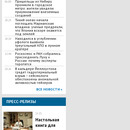
Пришельцы из Нибиру
06:00
проникли в городское
метро: жители увидели
приумножение внеземных
созданий
Тихий океан начала
20:23
поглощать Марианская
впадина: ученые предрекли,
что Япония вскоре окажется
под землей
Находился в углублении:
20:20
уфологи выявили
треугольный НЛО в лунном
кратере
Роскосмос и РАН собрались
12:44
присоединить Луну к
России: почему эксперты
торопятся
В кальдере Йеллоустона
10:26
грядет гидротермальный
взрыв – сейсмологи
обеспокоены аномальной
активностью гейзеров
ВСЕ НОВОСТИ »
ПРЕСС-РЕЛИЗЫ
11:21
Настольная
книга для