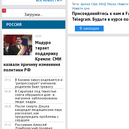
ВСЕ НОВОСТИ »
Теги:
,
,
Армия США
МИД России
Новости
Новости дня
Присоединяйтесь к нам в Fa
Загрузка...
Telegram. Будьте в курсе п
РОССИЯ
В закладки
10:09
Мадуро
теряет
поддержку
Кремля: СМИ
назвали причину изменения
политики РФ
В Казани завуч издевается и
09:51
"репрессирует" учеников:
родители бьют тревогу
В Саратове под тяжестью
09:30
снега обрушился дом - в
магазине заблокированы
люди: кадры
После смерти Децла
08:28
кандидат медицинских наук
рассказал, как
предупредить проблемы с
сердцем
Россиянин Алексей
07:15
Домбровский проявил