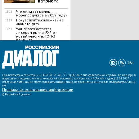
патриота
Что ожидает рынок
13:02
морепродуктов в 2019 году?
Почувствуйте силу жизни с
12:39
«Комета.фит»
WorldForex остается
17:51
лидером рынка. FXPro -
новый участник ТОП-3
рейтинга
ВСЕ НОВОСТИ »
18+
Свидетельство о регистрации СМИ ЭЛ № ФС 77 - 68342 выдано федеральной службой по надзору в
сфере связи, информационных технологий и массовых коммуникаций (Роскомнадзор) 16.01.2017 г.
Отдельные публикации могут содержать информацию, не предназначенную для пользователей до 16
лет.
Правила использования информации
©
Российский диалог