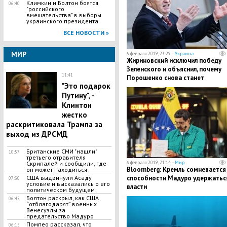
Климкин и Болтон боятся
06:40
"российского
вмешательства" в выборы
украинского президента
ВСЕ НОВОСТИ »
МИР
6 февраля 2019, 23:29 —
Украина
Жириновский исключил победу
Зеленского и объяснил, почему
11:41
Порошенко снова станет
"Это подарок
президентом Украины
Путину", -
Клинтон
жестко
раскритиковала Трампа за
выход из ДРСМД
Британские СМИ "нашли"
10:57
третьего отравителя
Скрипалей и сообщили, где
6 февраля 2019, 21:14 —
Мир
Bloomberg: Кремль сомневается
он может находиться
США выдвинули Асаду
способности Мадуро удержаться
07:30
условие и высказались о его
власти
политическом будущем
Болтон раскрыл, как США
06:45
“отблагодарят” военных
Венесуэлы за
предательство Мадуро
Помпео рассказал, что
06:15