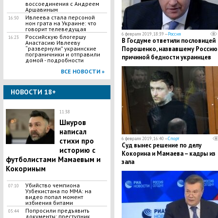
воссоединения с Андреем
Аршавиным
Ивлеева стала персоной
16:50
нон грата на Украине: что
говорит телеведущая
6 февраля 2019, 18:39 —
Россия
​Российскую блогершу
16:23
В Госдуме ответили пословицей
Анастасию Ивлееву
“развернули” украинские
Порошенко, назвавшему Россию
пограничники и отправили
причиной бедности украинцев
домой - подробности
ВСЕ НОВОСТИ »
НОВОСТИ 18+
11:38
Шнуров
написал
6 февраля 2019, 16:40 —
Спорт
стихи про
Суд вынес решение по делу
историю с
Кокорина и Мамаева – кадры из
футболистами Мамаевым и
зала
Кокориным
Убийство чемпиона
07:10
Узбекистана по MMA: на
видео попал момент
избиения битами
Попросили предъявить
05:44
документы: преступник