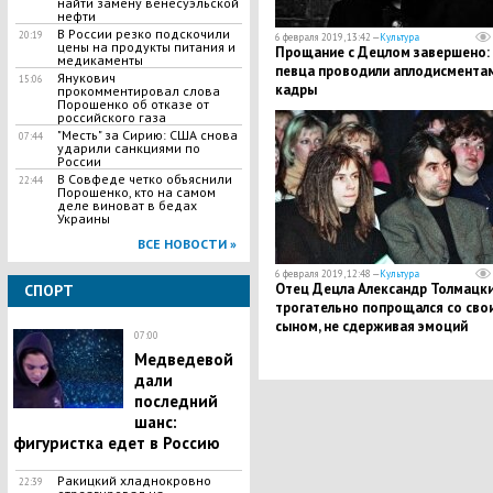
найти замену венесуэльской
нефти
В России резко подскочили
20:19
6 февраля 2019, 13:42 —
Культура
цены на продукты питания и
Прощание с Децлом завершено:
медикаменты
певца проводили аплодисментам
Янукович
15:06
кадры
прокомментировал слова
Порошенко об отказе от
российского газа
"Месть" за Сирию: США снова
07:44
ударили санкциями по
России
В Совфеде четко объяснили
22:44
Порошенко, кто на самом
деле виноват в бедах
Украины
ВСЕ НОВОСТИ »
6 февраля 2019, 12:48 —
Культура
Отец Децла Александр Толмацк
СПОРТ
трогательно попрощался со сво
сыном, не сдерживая эмоций
07:00
Медведевой
дали
последний
шанс:
фигуристка едет в Россию
Ракицкий хладнокровно
22:39