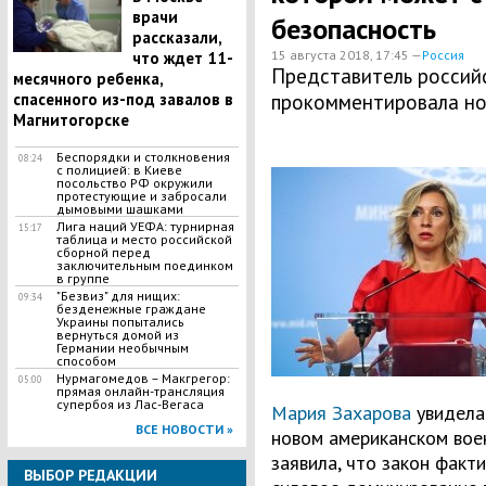
врачи
безопасность
рассказали,
15 августа 2018, 17:45 —
Россия
что ждет 11-
Представитель росси
месячного ребенка,
спасенного из-под завалов в
прокомментировала но
Магнитогорске
Беспорядки и столкновения
08:24
с полицией: в Киеве
посольство РФ окружили
протестующие и забросали
дымовыми шашками
Лига наций УЕФА: турнирная
15:17
таблица и место российской
сборной перед
заключительным поединком
в группе
"Безвиз" для нищих:
09:34
безденежные граждане
Украины попытались
вернуться домой из
Германии необычным
способом
Нурмагомедов – Макгрегор:
05:00
прямая онлайн-трансляция
супербоя из Лас-Вегаса
Мария Захарова
увидела 
ВСЕ НОВОСТИ »
новом американском вое
заявила, что закон факт
ВЫБОР РЕДАКЦИИ