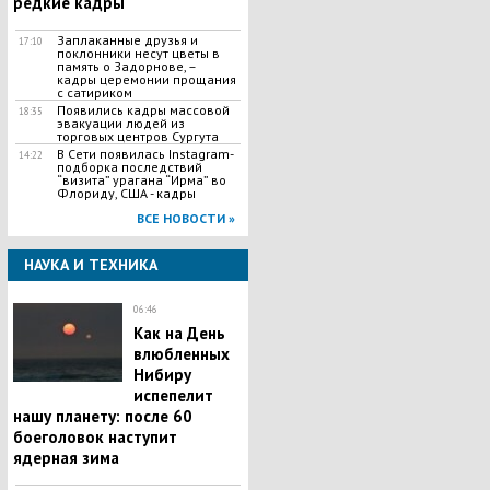
редкие кадры
Заплаканные друзья и
17:10
поклонники несут цветы в
память о Задорнове, –
кадры церемонии прощания
с сатириком
Появились кадры массовой
18:35
эвакуации людей из
торговых центров Сургута
В Сети появилась Іnstagram-
14:22
подборка последствий
“визита” урагана “Ирма” во
Флориду, США - кадры
ВСЕ НОВОСТИ »
НАУКА И ТЕХНИКА
06:46
Как на День
влюбленных
Нибиру
испепелит
нашу планету: после 60
боеголовок наступит
ядерная зима