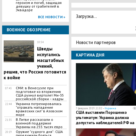
героизм и погиб, защищая
девушку от грабителей в
Эквадоре
Загрузка...
ВСЕ НОВОСТИ »
ВОЕННОЕ ОБОЗРЕНИЕ
Новости партнеров
10:54
​Шведы
испугались
КАРТИНА ДНЯ
масштабных
учений,
решив, что Россия готовится
к войне
СМИ: в Венесуэле при
07:45
подготовке ко вторжению
США рухнул вертолет Ми-35
российской сборки – кадры
Украина потренировалась
22:44
"отражать нападение
7 февраля 2019, 11:02 —
Украина
вражеских сил" в Азовском
США выставили Порошенко
море
ультиматум: Украина должна
В Литве рассказали о
21:35
допустить наблюдателей РФ на
военной поддержке
Украины на 255 тысяч евро
выборы
Оружие "судного дня": США
20:19
передумали бояться