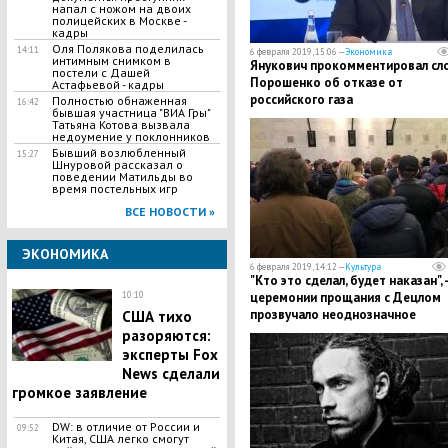
напал с ножом на двоих
полицейских в Москве -
кадры
Оля Полякова поделилась
14:11
6 февраля 2019, 15:06 —
Экономика
интимным снимком в
Янукович прокомментировал сл
постели с Дашей
Порошенко об отказе от
Астафьевой - кадры
российского газа
Полностью обнаженная
16:42
бывшая участница "ВИА Гры"
Татьяна Котова вызвала
недоумение у поклонников
Бывший возлюбленный
15:27
Шнуровой рассказал о
поведении Матильды во
время постельных игр
ВСЕ НОВОСТИ »
ЭКОНОМИКА
6 февраля 2019, 14:12 —
Культура
"Кто это сделал, будет наказан", -
10:10
церемонии прощания с Децлом
прозвучало неоднозначное
США тихо
заявление
разоряются:
эксперты Fox
News сделали
громкое заявление
DW: в отличие от России и
09:52
Китая, ​США легко смогут