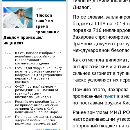
силовое доминирование в
Диалог”.
18:19
"Плохой
По ее словам, запланиро
знак": во
бюджета США на 2019 го
время
порядка 716 миллиардов
прощания с
Захарова спрогнозирова
Децлом произошел
инцидент
Трампом документ разру
международной безопас
​В Сеть попало изображение
13:39
новейшего российского
Как отметила дипломат,
гиперзвукового
космического дрона
антироссийские и антики
Путин дал поручение Шойгу
13:21
по отчету о новых системах
сильнее загоняет в тупи
вооружения для устранения
вероятной угрозы из
также усложняет их пере
космоса
Су-27 "прогнал" самолет-
09:33
Помимо этого, Захарова 
разведчик ВВС Швеции от
границ России -
прописанный
пункт
в аме
впечатляющие кадры
Российские корабли "взяли
по поставкам оружия Кие
22:26
на прицел" американский
эсминец "Дональд Кук",
Ранее замглавы МИД РФ
вошедший в Черное море
Путин оценил шансы начала
13:04
настораживающим утвер
ядерной войны: “Россия
получила преимущество”
оборонный бюджет на с