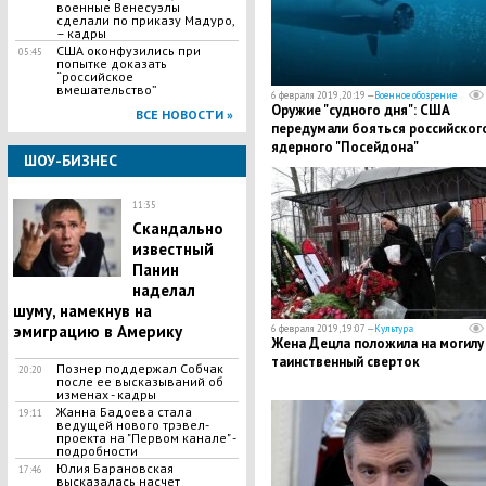
военные Венесуэлы
сделали по приказу Мадуро,
– кадры
США оконфузились при
05:45
попытке доказать
“российское
вмешательство”
6 февраля 2019, 20:19 —
Военное обозрение
Оружие "судного дня": США
ВСЕ НОВОСТИ »
передумали бояться российског
ядерного "Посейдона"
ШОУ-БИЗНЕС
11:35
Скандально
известный
Панин
наделал
шуму, намекнув на
эмиграцию в Америку
6 февраля 2019, 19:07 —
Культура
Жена Децла положила на могилу
таинственный сверток
Познер поддержал Собчак
20:20
после ее высказываний об
изменах - кадры
Жанна Бадоева стала
19:11
ведущей нового трэвел-
проекта на "Первом канале" -
подробности
Юлия Барановская
17:46
высказалась насчет