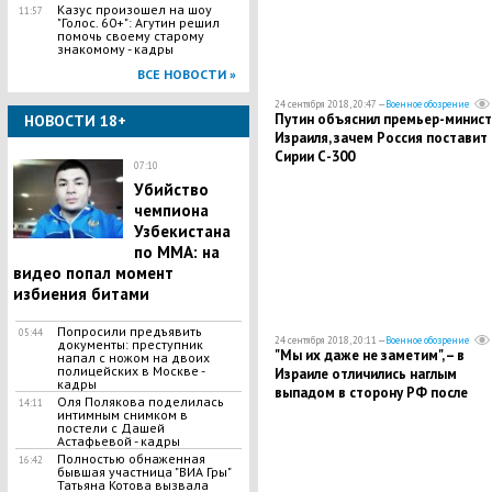
​Казус произошел на шоу
11:57
"Голос. 60+": Агутин решил
помочь своему старому
знакомому - кадры
ВСЕ НОВОСТИ »
24 сентября 2018, 20:47 —
Военное обозрение
Путин объяснил премьер-минист
НОВОСТИ 18+
Израиля, зачем Россия поставит
Сирии С-300
07:10
Убийство
чемпиона
Узбекистана
по MMA: на
видео попал момент
избиения битами
Попросили предъявить
05:44
24 сентября 2018, 20:11 —
Военное обозрение
документы: преступник
"Мы их даже не заметим", – в
напал с ножом на двоих
полицейских в Москве -
Израиле отличились наглым
кадры
выпадом в сторону РФ после
Оля Полякова поделилась
14:11
решения поставить Сирии С-300
интимным снимком в
постели с Дашей
Астафьевой - кадры
Полностью обнаженная
16:42
бывшая участница "ВИА Гры"
Татьяна Котова вызвала