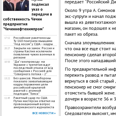
передает “Российский Ди
подписал
указ о
Около 9 утра А. Симонов
передаче в
экс-супруги и начал подж
собственность Чечни
вышла из девятиэтажного
предприятия
магазин, он подошел к н
"Чеченнефтехимпром"
пакет из обреза.
Российские ракетоносцы
17:52
Ту-160 поиграли мышцами
Сначала злоумышленник р
"под носом" у США – кадры
что она все еще стоит на
Закрыли на замок: Россия и
20:27
страны Каспия исключили
пенсионер сделал второй
появление чужих военных в
регионе
После этого нападавший 
"Да" газопроводу: на
10:50
Украине с трепетом ждут
последствий отказа от ж/д
По предварительной инфо
сообщения с Россией для
"Северного потока – 2"
пережить развод и пытал
Без шансов: Минобороны
13:22
вернуться в свой старый
показало захватывающие
кадры поражения цели
пенсионер не смог смири
российской крылатой
ракетой с атомной
отомстить бывшей жене.
подлодки “Томск”
Ракетный удар по США:
дочери в возрасте 36 и 3
11:49
Путин мастерски ответил на
провокационный вопрос
Правоохранители возбуд
американского журналиста
Следователи выяснят, им
ВСЕ НОВОСТИ »