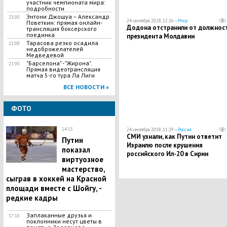
участник чемпионата мира:
подробности
Энтони Джошуа – Александр
23:00
24 сентября 2018, 12:26 —
Мир
Поветкин: прямая онлайн-
Додона отстранили от должнос
трансляция боксерского
поединка
президента Молдавии
Тарасова резко осадила
21:08
недоброжелателей
Медведевой
"Барселона" - "Жирона".
21:00
Прямая видеотрансляция
матча 5-го тура Ла Лиги
ВСЕ НОВОСТИ »
ФОТО
14:13
24 сентября 2018, 11:29 —
Россия
СМИ узнали, как Путин ответит
Путин
Израилю после крушения
показал
российского Ил-20 в Сирии
виртуозное
мастерство,
сыграв в хоккей на Красной
площади вместе с Шойгу, -
редкие кадры
Заплаканные друзья и
17:10
поклонники несут цветы в