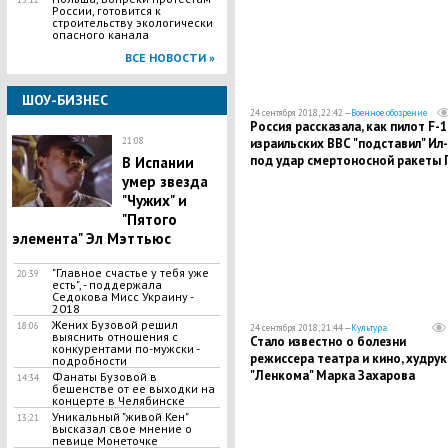
России, готовится к
строительству экологически
опасного канала
ВСЕ НОВОСТИ »
ШОУ-БИЗНЕС
24 сентября 2018, 22:42 —
Военное обозрение
Россия рассказала, как пилот F-1
израильских ВВС "подставил" Ил
21:08
под удар смертоносной ракеты
В Испании
умер звезда
"Чужих" и
"Пятого
элемента" Эл Мэттьюс
"Главное счастье у тебя уже
20:39
есть", - поддержала
Седокова Мисс Украину -
2018
Жених Бузовой решил
18:06
24 сентября 2018, 21:44 —
Культура
выяснить отношения с
Стало известно о болезни
конкурентами по-мужски -
режиссера театра и кино, худрук
подробности
"Ленкома" Марка Захарова
Фанаты Бузовой в
14:34
бешенстве от ее выходки на
концерте в Челябинске
​Уникальный "живой Кен"
13:21
высказал свое мнение о
певице Монеточке