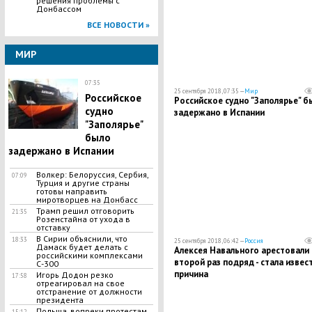
решения проблемы с
Донбассом
ВСЕ НОВОСТИ »
МИР
07:35
25 сентября 2018, 07:35 —
Мир
​Российское
​Российское судно "Заполярье" б
судно
задержано в Испании
"Заполярье"
было
задержано в Испании
​Волкер: Белоруссия, Сербия,
07:09
Турция и другие страны
готовы направить
миротворцев на Донбасс
Трамп решил отговорить
21:35
Розенстайна от ухода в
отставку
В Сирии объяснили, что
18:33
25 сентября 2018, 06:42 —
Россия
Дамаск будет делать с
Алексея Навального арестовали
российскими комплексами
второй раз подряд - стала извес
С-300
причина
Игорь Додон резко
17:58
отреагировал на свое
отстранение от должности
президента
Польша, вопреки протестам
15:12