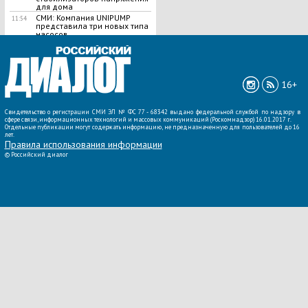
для дома
СМИ: Компания UNIPUMP
11:54
представила три новых типа
насосов
ВСЕ НОВОСТИ »
16+
Свидетельство о регистрации СМИ ЭЛ № ФС 77 - 68342 выдано федеральной службой по надзору в
сфере связи, информационных технологий и массовых коммуникаций (Роскомнадзор) 16.01.2017 г.
Отдельные публикации могут содержать информацию, не предназначенную для пользователей до 16
лет.
Правила использования информации
©
Российский диалог