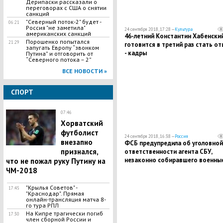
Дерипаски рассказали о
переговорах с США о снятии
санкций
"Северный поток-2" будет -
06:21
Россия "не заметила"
24 сентября 2018, 17:28 —
Культура
американских санкций
​46-летний Константин Хабенски
Порошенко попытался
21:29
готовится в третий раз стать о
запугать Европу “звонком
- кадры
Путина” и отговорить от
“Северного потока – 2”
ВСЕ НОВОСТИ »
СПОРТ
07:46
Хорватский
футболист
24 сентября 2018, 16:38 —
Россия
внезапно
ФСБ предупредила об уголовной
признался,
ответственности агента СБУ,
незаконно собиравшего военны
что не пожал руку Путину на
сведения
ЧМ-2018
"Крылья Советов" -
17:45
"Краснодар". Прямая
онлайн-трансляция матча 8-
го тура РПЛ
На Кипре трагически погиб
17:30
член сборной России и