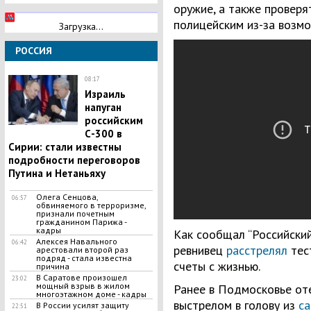
оружие, а также проверя
полицейским из-за возмо
Загрузка...
РОССИЯ
08:17
​Израиль
напуган
российским
С-300 в
Сирии: стали известны
подробности переговоров
Путина и Нетаньяху
Олега Сенцова,
06:57
обвиняемого в терроризме,
признали почетным
гражданином Парижа -
кадры
Как сообщал “Российский
Алексея Навального
06:42
ревнивец
расстрелял
тест
арестовали второй раз
подряд - стала известна
счеты с жизнью.
причина
​В Саратове произошел
23:02
мощный взрыв в жилом
Ранее в Подмосковье от
многоэтажном доме - кадры
выстрелом в голову из
са
В России усилят защиту
22:51