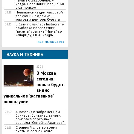
память о Задорнове, –
кадры церемонии прощания
с сатириком
Появились кадры массовой
18:35
эвакуации людей из
торговых центров Сургута
В Сети появилась Іnstagram-
14:22
подборка последствий
“визита” урагана “Ирма” во
Флориду, США - кадры
ВСЕ НОВОСТИ »
НАУКА И ТЕХНИКА
22:04
​В Москве
сегодня
ночью будет
видно
уникальное "жатвенное"
полнолуние
Аномалия в заброшенном
21:52
бункере: британец заметил
призрака персонажа
сериала ʺСемейка Адамсовʺ
Странный улов во время
21:23
охоты: в лесной чаще