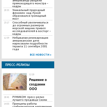
американцы увидели
прямоходящего монстра –
кадры
Уникальный природный
20:55
феномен: над Луной
образовался громадный
мост
Способный увеличиваться
23:17
до огромных размеров
морской хищник привел
исследователей в восторг –
кадры
Небывалая реинкарнация:
12:59
американские дети
нарисовали подробности
теракта 11 сентября 2001
года
ВСЕ НОВОСТИ »
ПРЕСС-РЕЛИЗЫ
12:20
Решение о
создании
ООО
РУМИКОМ: пресс-релиз
18:41
лучшего продавца Сяоми
Принципы работы
14:33
стабилизаторов напряжения