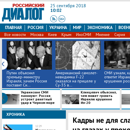
25 сентября 2018
10:02
ГЛАВНАЯ
РОССИЯ
УКРАИНА
МИР
ЭКОНОМИКА
ВОЕН
Все новости
Москва
Киев
Крым
ИноСМИ
Мнение
Сирия
Путин объяснил
Американский самолет-
СМИ узнали, к
премьер-министру
невидимка F-22
ответит Израи
Израиля, зачем Россия
оказался на прицеле у
крушения росс
поставит Си...
Су-35 в...
Украинские СМИ
Клинцевич объяснил,
паникуют: Россия
чем может грозить
устроит ракетный
Израилю крушение
удар в Черном море
Ил-20
ХРОНИКА
Кадры не для сл
12:29
на глазах у про