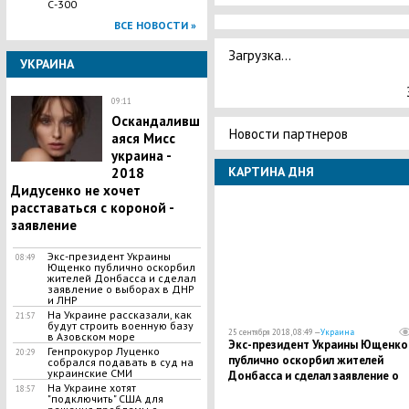
С-300
ВСЕ НОВОСТИ »
Загрузка...
УКРАИНА
09:11
Оскандаливш
Новости партнеров
аяся Мисс
украина -
КАРТИНА ДНЯ
2018
Дидусенко не хочет
расставаться с короной -
заявление
Экс-президент Украины
08:49
Ющенко публично оскорбил
жителей Донбасса и сделал
заявление о выборах в ДНР
и ЛНР
На Украине рассказали, как
21:57
будут строить военную базу
25 сентября 2018, 08:49 —
Украина
в Азовском море
Экс-президент Украины Ющенко
Генпрокурор Луценко
20:29
публично оскорбил жителей
собрался подавать в суд на
украинские СМИ
Донбасса и сделал заявление о
На Украине хотят
выборах в ДНР и ЛНР
18:57
"подключить" США для