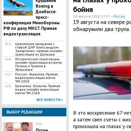
Крушение
Boeing в
бойня
Донбассе:
19 августа 2018, 17:57 —
Россия
пресс-
19 августа на севере 
конференция Минобороны
РФ по делу МН17. Прямая
обнаружили два трупа.
видеотрансляция
Церемония прощания с
08:15
главой ДНР Александром
Захарченко: прямая онлайн-
трансляция из Донецка
Исторические переговоры:
23:46
онлайн-трансляция встречи
Путина и Трампа в
Хельсинки
Россия - Хорватия. Прямая
17:17
видеотрансляция матча
ЧМ-2018
Бразилия - Бельгия. Прямая
15:36
видео онлайн трансляция
матча ЧМ-2018
ВСЕ НОВОСТИ »
ВЫБОР РЕДАКЦИИ
В это воскресение 67-ле
а затем свел счеты с жи
20:59
произошла на глазах у с
Путин