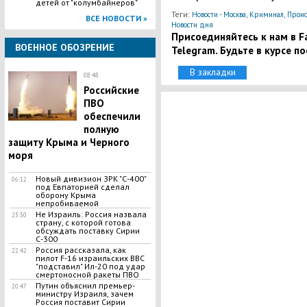
детей от "колумбайнеров"
Теги:
,
,
Новости - Москва
Криминал
Проис
ВСЕ НОВОСТИ »
Новости дня
Присоединяйтесь к нам в Fa
ВОЕННОЕ ОБОЗРЕНИЕ
Telegram. Будьте в курсе п
В закладки
08:48
Российские
ПВО
обеспечили
полную
защиту Крыма и Черного
моря
Новый дивизион ЗРК "С-400"
06:12
под Евпаторией сделал
оборону Крыма
непробиваемой
Не Израиль: Россия назвала
23:30
страну, с которой готова
обсуждать поставку Сирии
С-300
Россия рассказала, как
22:42
пилот F-16 израильских ВВС
"подставил" Ил-20 под удар
смертоносной ракеты ПВО
Путин объяснил премьер-
20:47
министру Израиля, зачем
Россия поставит Сирии