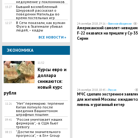
недоумение у поклонников
Бывший возлюбленный
15:27
Шнуровой рассказал о
поведении Матильды во
время постельных игр
В Сети показали, как вулкан
12:27
24 сентября 2018, 19:16 —
Военное обозрение
Фуэго в Гватемале убивал
Американский самолет-невидим
людей, – кадры
F-22 оказался на прицеле у Су-35
ВСЕ НОВОСТИ »
Сирии
ЭКОНОМИКА
11:52
​Курсы евро и
доллара
снижаются:
новый курс
24 сентября 2018, 18:45 —
Россия
рубля
МЧС сделало экстренное заявле
для жителей Москвы: ожидаютс
"Нет" перемирию: терпение
ливень и ураганный ветер
11:26
Китая лопнуло после
введения Вашингтоном
штрафных пошлин
"Россия уничтожает наших
09:41
фермеров", - в США бьют
тревогу
"Достигли значительного
08:15
прогресса", – в En+ Group