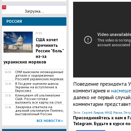
Загрузка...
РОССИЯ
07:05
США хочет
причинить
России "боль"
из-за
украинских моряков
СМИ выяснили неожиданные
06:00
детали о задержанных
Россией украинских моряках
Поведение президента У
В Госдуме оценили шансы
23:43
Украины на вступление в
комментариев и
насмеше
Евросоюз
Клинцевич об ультиматуме
далеко не первый случай
23:36
США: Россия готова
выложить все карты на стол
комментарии представит
Захарова ответила на
22:46
дерзкий ультиматум Помпео,
Теги:
,
,
Сергей Лавров
МИД России
Петр
выставленный России
Присоединяйтесь к нам в Fa
ВСЕ НОВОСТИ »
Telegram. Будьте в курсе п