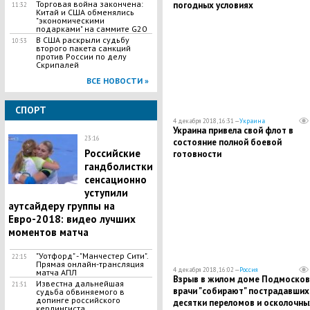
Торговая война закончена:
погодных условиях
11:32
Китай и США обменялись
"экономическими
подарками" на саммите G20
В США раскрыли судьбу
10:53
второго пакета санкций
против России по делу
Скрипалей
ВСЕ НОВОСТИ »
СПОРТ
4 декабря 2018, 16:31 —
Украина
Украина привела свой флот в
23:16
состояние полной боевой
Российские
готовности
гандболистки
сенсационно
уступили
аутсайдеру группы на
Евро-2018: видео лучших
моментов матча
"Уотфорд" - "Манчестер Сити".
22:15
Прямая онлайн-трансляция
4 декабря 2018, 16:02 —
Россия
матча АПЛ
Взрыв в жилом доме Подмосков
Известна дальнейшая
21:51
врачи "собирают" пострадавших
судьба обвиняемого в
допинге российского
десятки переломов и осколочны
керлингиста