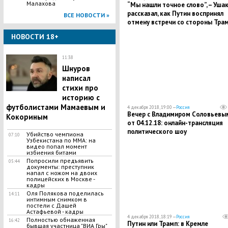
Малахова
“Мы нашли точное слово”, – Уша
рассказал, как Путин воспринял
ВСЕ НОВОСТИ »
отмену встречи со стороны Тра
НОВОСТИ 18+
11:38
Шнуров
написал
стихи про
историю с
футболистами Мамаевым и
4 декабря 2018, 19:00 —
Россия
Вечер с Владимиром Соловьевы
Кокориным
от 04.12.18: онлайн-трансляция
политического шоу
Убийство чемпиона
07:10
Узбекистана по MMA: на
видео попал момент
избиения битами
Попросили предъявить
05:44
документы: преступник
напал с ножом на двоих
полицейских в Москве -
кадры
Оля Полякова поделилась
14:11
интимным снимком в
постели с Дашей
Астафьевой - кадры
4 декабря 2018, 18:19 —
Россия
Полностью обнаженная
16:42
Путин или Трамп: в Кремле
бывшая участница "ВИА Гры"