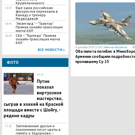
ранений - кадры
Крушельницкого
Еще одна российская
21:39
фигуристка переехала в
Канаду к тренеру
Медведевой
"Авангард" – "Трактор".
18:45
Прямая онлайн-трансляция
матча КХЛ
СКА – "Торпедо". Прямая
18:45
онлайн-трансляция матча
КХЛ
4 декабря 2018, 13:58 —
Военное обозрение
ВСЕ НОВОСТИ »
Оба пилота погибли: в Минобор
Армении сообщили подробности
пропавшему Су-25
ФОТО
14:13
Путин
показал
виртуозное
мастерство,
сыграв в хоккей на Красной
площади вместе с Шойгу, -
редкие кадры
Заплаканные друзья и
17:10
поклонники несут цветы в
память о Задорнове, –