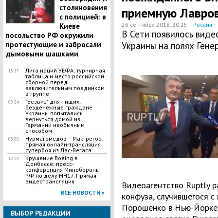
столкновения
приемную Лавро
с полицией: в
26 сентября 2018, 20:25 —
Россия
Киеве
В Сети появилось виде
посольство РФ окружили
протестующие и забросали
Украины на полях Гене
дымовыми шашками
Лига наций УЕФА: турнирная
15:17
таблица и место российской
сборной перед
заключительным поединком
в группе
"Безвиз" для нищих:
09:34
безденежные граждане
Украины попытались
вернуться домой из
Германии необычным
способом
Нурмагомедов – Макгрегор:
05:00
прямая онлайн-трансляция
супербоя из Лас-Вегаса
Крушение Boeing в
12:29
Донбассе: пресс-
конференция Минобороны
РФ по делу МН17. Прямая
видеотрансляция
Видеоагентство Ruptly р
ВСЕ НОВОСТИ »
конфуза, случившегося 
Порошенко в Нью-Йорке,
ВЫБОР РЕДАКЦИИ