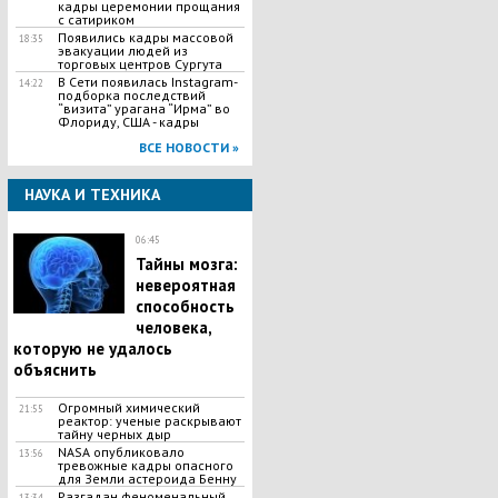
кадры церемонии прощания
с сатириком
Появились кадры массовой
18:35
эвакуации людей из
торговых центров Сургута
В Сети появилась Іnstagram-
14:22
подборка последствий
“визита” урагана “Ирма” во
Флориду, США - кадры
ВСЕ НОВОСТИ »
НАУКА И ТЕХНИКА
06:45
Тайны мозга:
невероятная
способность
человека,
которую не удалось
объяснить
​Огромный химический
21:55
реактор: ученые раскрывают
тайну черных дыр
NASA опубликовало
13:56
тревожные кадры опасного
для Земли астероида Бенну
Разгадан феноменальный
13:34