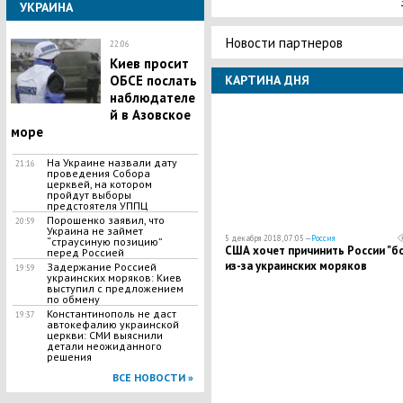
УКРАИНА
Новости партнеров
22:06
Киев просит
КАРТИНА ДНЯ
ОБСЕ послать
наблюдателе
й в Азовское
море
На Украине назвали дату
21:16
проведения Собора
церквей, на котором
пройдут выборы
предстоятеля УППЦ
Порошенко заявил, что
20:59
Украина не займет
5 декабря 2018, 07:05 —
Россия
“страусиную позицию”
США хочет причинить России "бо
перед Россией
из-за украинских моряков
Задержание Россией
19:59
украинских моряков: Киев
выступил с предложением
по обмену
Константинополь не даст
19:37
автокефалию украинской
церкви: СМИ выяснили
детали неожиданного
решения
ВСЕ НОВОСТИ »