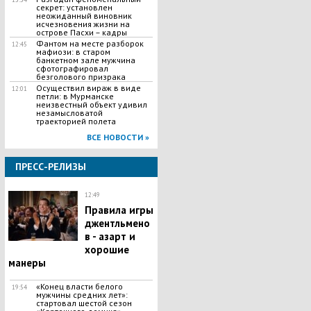
секрет: установлен
неожиданный виновник
исчезновения жизни на
острове Пасхи – кадры
Фантом на месте разборок
12:45
мафиози: в старом
банкетном зале мужчина
сфотографировал
безголового призрака
Осуществил вираж в виде
12:01
петли: в Мурманске
неизвестный объект удивил
незамысловатой
траекторией полета
ВСЕ НОВОСТИ »
ПРЕСС-РЕЛИЗЫ
12:49
Правила игры
джентльмено
в - азарт и
хорошие
манеры
«Конец власти белого
19:54
мужчины средних лет»:
стартовал шестой сезон