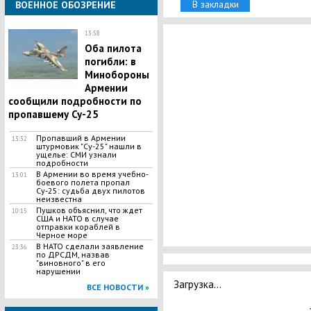
В закладки
ВОЕННОЕ ОБОЗРЕНИЕ
13:58
Оба пилота
погибли: в
Минобороны
Армении
сообщили подробности по
пропавшему Су-25
Пропавший в Армении
13:32
штурмовик "Су-25" нашли в
ущелье: СМИ узнали
подробности
В Армении во время учебно-
13:01
боевого полета пропал
Су-25: судьба двух пилотов
неизвестна
Пушков объяснил, что ждет
10:15
США и НАТО в случае
отправки кораблей в
Черное море
В НАТО сделали заявление
23:36
по ДРСДМ, назвав
"виновного" в его
нарушении
Загрузка...
ВСЕ НОВОСТИ »