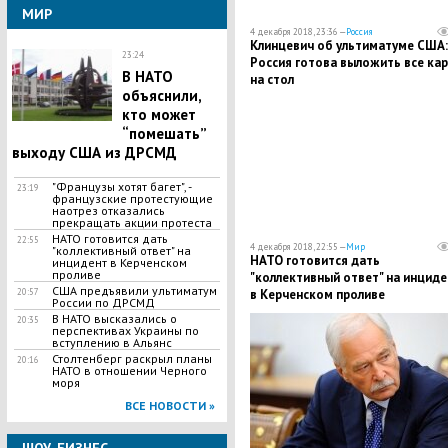
МИР
4 декабря 2018, 23:36 —
Россия
Клинцевич об ультиматуме США:
23:24
Россия готова выложить все ка
В НАТО
на стол
объяснили,
кто может
“помешать”
выходу США из ДРСМД
"Французы хотят багет", -
23:19
французские протестующие
наотрез отказались
прекращать акции протеста
НАТО готовится дать
22:55
4 декабря 2018, 22:55 —
Мир
"коллективный ответ" на
НАТО готовится дать
инцидент в Керченском
проливе
"коллективный ответ" на инциде
США предъявили ультиматум
в Керченском проливе
20:57
России по ДРСМД
В НАТО высказались о
20:35
перспективах Украины по
вступлению в Альянс
Столтенберг раскрыл планы
20:16
НАТО в отношении Черного
моря
ВСЕ НОВОСТИ »