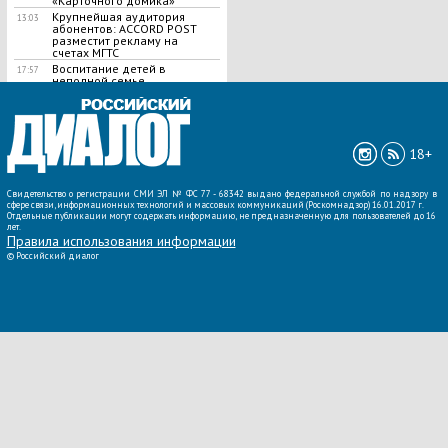
«Карточного домика»
Крупнейшая аудитория
13:03
абонентов: ACCORD POST
разместит рекламу на
счетах МГТС
Воспитание детей в
17:57
неполной семье
ВСЕ НОВОСТИ »
18+
Свидетельство о регистрации СМИ ЭЛ № ФС 77 - 68342 выдано федеральной службой по надзору в
сфере связи, информационных технологий и массовых коммуникаций (Роскомнадзор) 16.01.2017 г.
Отдельные публикации могут содержать информацию, не предназначенную для пользователей до 16
лет.
Правила использования информации
©
Российский диалог