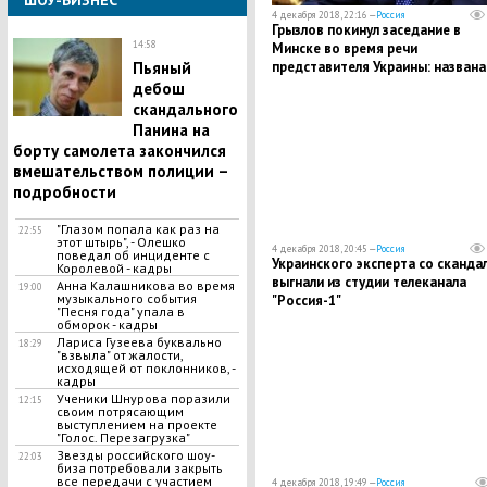
ШОУ-БИЗНЕС
4 декабря 2018, 22:16 —
Россия
Грызлов покинул заседание в
14:58
Минске во время речи
представителя Украины: названа
Пьяный
причина
дебош
скандального
Панина на
борту самолета закончился
вмешательством полиции –
подробности
​"Глазом попала как раз на
22:55
этот штырь", - Олешко
4 декабря 2018, 20:45 —
Россия
поведал об инциденте с
Украинского эксперта со сканда
Королевой - кадры
выгнали из студии телеканала
Анна Калашникова во время
19:00
музыкального события
"Россия-1"
"Песня года" упала в
обморок - кадры
Лариса Гузеева буквально
18:29
"взвыла" от жалости,
исходящей от поклонников, -
кадры
Ученики Шнурова поразили
12:15
своим потрясающим
выступлением на проекте
"Голос. Перезагрузка"
Звезды российского шоу-
22:03
биза потребовали закрыть
все передачи с участием
4 декабря 2018, 19:49 —
Россия