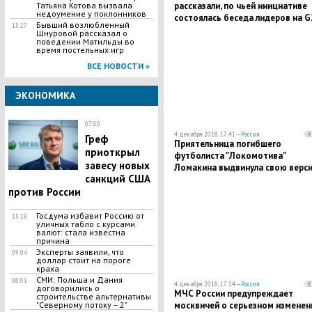
рассказали, по чьей инициативе
Татьяна Котова вызвала
недоумение у поклонников
состоялась беседа лидеров на G
Бывший возлюбленный
15:27
Шнуровой рассказал о
поведении Матильды во
время постельных игр
ВСЕ НОВОСТИ »
ЭКОНОМИКА
07:00
4 декабря 2018, 17:41 —
Россия
Греф
​Приятельница погибшего
приоткрыл
футболиста "Локомотива"
завесу новых
Ломакина выдвинула свою верс
санкций США
его внезапной смерти
против России
Госдума избавит Россию от
15:18
уличных табло с курсами
валют: стала известна
причина
Эксперты заявили, что
09:04
доллар стоит на пороге
краха
СМИ: Польша и Дания
08:01
4 декабря 2018, 17:14 —
Россия
договорились о
​МЧС России предупреждает
строительстве альтернативы
москвичей о серьезном изменен
"Северному потоку – 2"