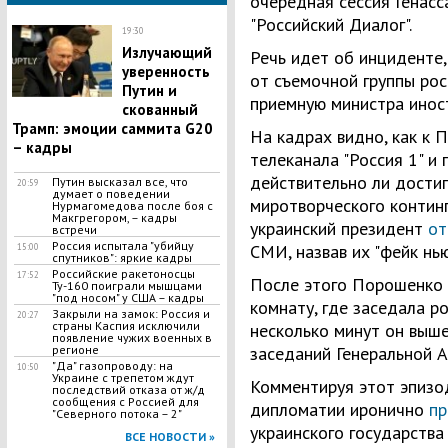
очередная сессия Генас
"Российский Диалог".
19:30
Излучающий
Речь идет об инциденте,
уверенность
от съемочной группы рос
Путин и
приемную министра инос
скованный
Трамп: эмоции саммита G20
На кадрах видно, как к
– кадры
телеканала "Россия 1" и 
действительно ли дости
Путин высказал все, что
20:59
думает о поведении
миротворческого контин
Нурмагомедова после боя с
Макгрегором, – кадры
украинский президент
от
встречи
Россия испытала "убийцу
СМИ, назвав их "фейк нью
15:00
спутников": яркие кадры
Российские ракетоносцы
17:52
После этого Порошенко 
Ту-160 поиграли мышцами
"под носом" у США – кадры
комнату, где заседала ро
Закрыли на замок: Россия и
20:27
страны Каспия исключили
несколько минут он выше
появление чужих военных в
регионе
заседаний Генеральной 
"Да" газопроводу: на
10:50
Украине с трепетом ждут
Комментируя этот эпизо
последствий отказа от ж/д
сообщения с Россией для
дипломатии иронично
пр
"Северного потока – 2"
украинского государства
ВСЕ НОВОСТИ »