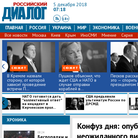
5 декабря 2018
07:18
18+
ГЛАВНАЯ
РОССИЯ
УКРАИНА
МИР
ЭКОНОМИКА
ВОЕН
Все новости
Москва
Киев
Крым
ИноСМИ
Мнение
Сирия
сюжет
сюжет
В Кремле назвали
Пушков объяснил, что
Песков расска
сторону, от которой
ждет США и НАТО в
это — спорить 
зависит проведение
случае отправки
президентом 
встречи П...
кораблей в...
НАТО готовится дать
США предъявили
"коллективный ответ"
ультиматум России по
на инцидент в
ДРСМД
Керченском прол...
ХРОНИКА
Конфуз дня: опу
08:24
неожиданного ви
Беспорядки и