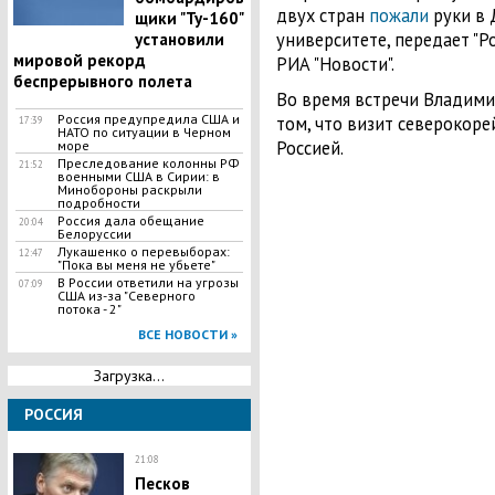
двух стран
пожали
руки в 
щики "Ту-160"
университете, передает "Р
установили
мировой рекорд
РИА "Новости".
беспрерывного полета
Во время встречи Владими
Россия предупредила США и
том, что визит северокоре
17:39
НАТО по ситуации в Черном
Россией.
море
Преследование колонны РФ
21:52
военными США в Сирии: в
Минобороны раскрыли
подробности
Россия дала обещание
20:04
Белоруссии
​Лукашенко о перевыборах:
12:47
"Пока вы меня не убьете"
В России ответили на угрозы
07:09
США из-за "Северного
потока - 2"
ВСЕ НОВОСТИ »
Загрузка...
РОССИЯ
21:08
Песков