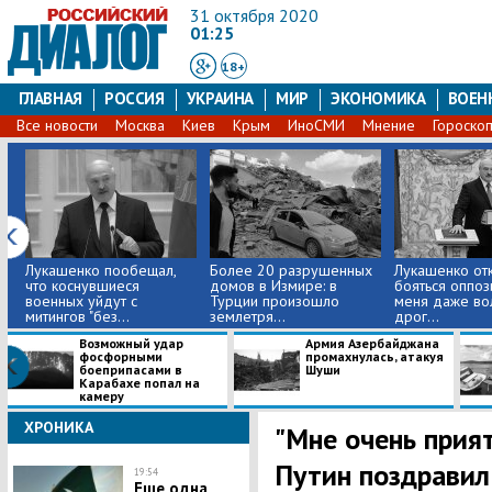
31 октября 2020
01:25
18+
ГЛАВНАЯ
РОССИЯ
УКРАИНА
МИР
ЭКОНОМИКА
ВОЕН
Все новости
Москва
Киев
Крым
ИноСМИ
Мнение
Гороско
Лукашенко пообещал,
​Более 20 разрушенных
Лукашенко от
что коснувшиеся
домов в Измире: в
бояться оппоз
военных уйдут с
Турции произошло
меня даже во
митингов "без...
землетря...
дрог...
Возможный удар
Армия Азербайджана
фосфорными
промахнулась, атакуя
боеприпасами в
Шуши
Карабахе попал на
камеру
ХРОНИКА
"Мне очень прият
Путин поздравил
19:54
Еще одна