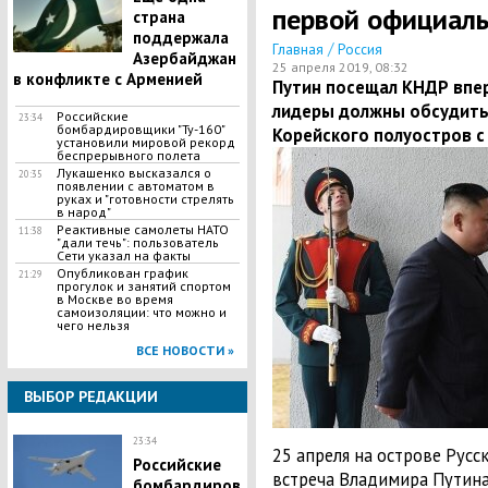
первой официаль
страна
поддержала
/
Главная
Россия
Азербайджан
25 апреля 2019, 08:32
в конфликте с Арменией
Путин посещал КНДР вперв
лидеры должны обсудит
Российские
23:34
бомбардировщики "Ту-160"
Корейского полуостров с
установили мировой рекорд
беспрерывного полета
Лукашенко высказался о
20:35
появлении с автоматом в
руках и "готовности стрелять
в народ"
​Реактивные самолеты НАТО
11:38
"дали течь": пользователь
Сети указал на факты
Опубликован график
21:29
прогулок и занятий спортом
в Москве во время
самоизоляции: что можно и
чего нельзя
ВСЕ НОВОСТИ »
ВЫБОР РЕДАКЦИИ
23:34
25 апреля на острове Русс
Российские
встреча Владимира Путина
бомбардиров