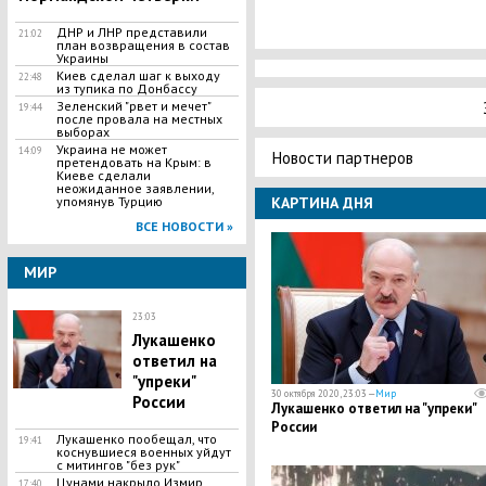
ДНР и ЛНР представили
21:02
план возвращения в состав
Украины
Киев сделал шаг к выходу
22:48
из тупика по Донбассу
Зеленский "рвет и мечет"
19:44
после провала на местных
выборах
​Украина не может
14:09
Новости партнеров
претендовать на Крым: в
Киеве сделали
неожиданное заявлении,
упомянув Турцию
КАРТИНА ДНЯ
ВСЕ НОВОСТИ »
МИР
23:03
Лукашенко
ответил на
"упреки"
30 октября 2020, 23:03 —
Мир
России
Лукашенко ответил на "упреки"
России
Лукашенко пообещал, что
19:41
коснувшиеся военных уйдут
с митингов "без рук"
Цунами накрыло Измир
17:40