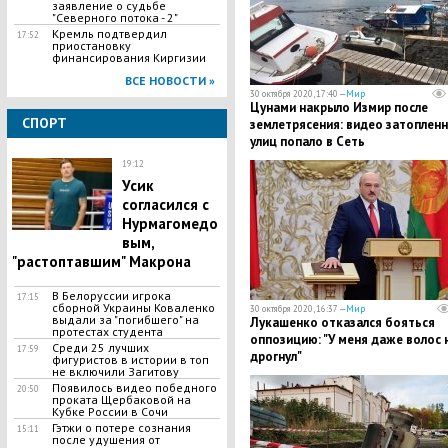
заявление о судьбе
"Северного потока - 2"
Кремль подтвердил
17:52
приостановку
финансирования Киргизии
ВСЕ НОВОСТИ »
30 октября 2020, 17:40 —
Мир
Цунами накрыло Измир после
СПОРТ
землетрясения: видео затоплен
улиц попало в Сеть
19:12
Усик
согласился с
Нурмагомедо
вым,
"растоптавшим" Макрона
В Белоруссии игрока
17:15
сборной Украины Коваленко
30 октября 2020, 16:37 —
Мир
выдали за "погибшего" на
Лукашенко отказался бояться
протестах студента
оппозицию: "У меня даже волос 
Среди 25 лучших
17:59
дрогнул"
фигуристов в истории в топ
не включили Загитову
Появилось видео победного
20:50
проката Щербаковой на
Кубке России в Сочи
Гэтжи о потере сознания
15:11
после удушения от