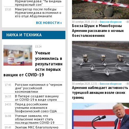
Нурмагомедова: "Ты видишь
прекрасный сон"
Макгрегор после победы
13:10
Нурмагомедова вспомнил о
его отце Абдулманапе
30 октября 2020, 15:13 —
Военное обозрение
ВСЕ НОВОСТИ »
​Бои за Шуши: в Минобороны
Армении рассказали о ночных
НАУКА И ТЕХНИКА
боестолкновениях
13:24
Ученые
усомнились в
результативн
ости первых
вакцин от COVID-19
30 октября 2020, 12:31 —
Военное обозрение
Рогозин напомнил о "черном
17:45
​Армения наблюдает активность
дне" российской
космонавтики
турецкой авиации возле своих
В Питере создают вакцину
16:15
границ
от COVID-19 в виде спрея
Перед российскими
14:53
учеными извинился
Геофизический союз США
Ученые заявили, что
16:08
облысение может стать
последствием COVID-19
Экипаж МКС благополучно
09:49