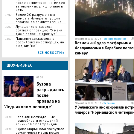
после землетрясения: видео
затопленных улиц попало в
Сеть
​Более 20 разрушенных
17:12
домов в Измире: в Турции
произошло землетрясение
Лукашенко отказался
16:37
бояться оппозицию: "У меня
даже волос не дрогнул"
​Пашинян высказался о
12:07
30 октября 2020, 21:24 —
Военное обозрение
российских миротворцах, но
Возможный удар фосфорными
с одним "но"
боеприпасами в Карабахе попал
ВСЕ НОВОСТИ »
камеру
ШОУ-БИЗНЕС
08:00
Бузова
разрыдалась
после
провала на
30 октября 2020, 20:32 —
Украина
"Ледниковом периоде"
У Зеленского анонсировали встр
лидеров "Нормандской четверки
Всплыли неожиданные
20:30
подробности отношений
Конкиной с бойфрендом
Вдова Марьянова закрутила
20:30
роман через месяц после