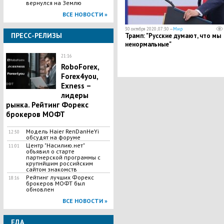
вернулся на Землю
ВСЕ НОВОСТИ »
30 октября 2020, 07:30 —
Мир
ПРЕСС-РЕЛИЗЫ
Трамп: "Русские думают, что мы
ненормальные"
21:16
RoboForex,
Forex4you,
Exness –
лидеры
рынка. Рейтинг Форекс
брокеров МОФТ
Модель Haier RenDanHeYi
12:50
обсудят на форуме
Центр "Насилию.нет"
11:01
объявил о старте
партнерской программы с
крупнйшим российским
сайтом знакомств
Рейтинг лучших Форекс
18:16
брокеров МОФТ был
обновлен
ВСЕ НОВОСТИ »
ЕДА