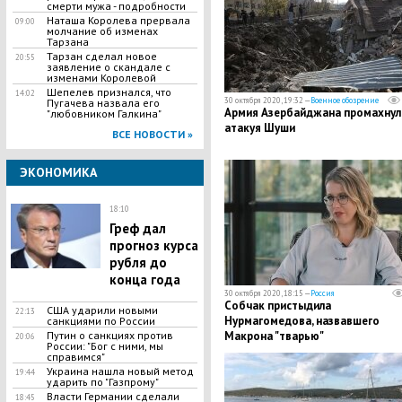
смерти мужа - подробности
Наташа Королева прервала
09:00
молчание об изменах
Тарзана
Тарзан сделал новое
20:55
заявление о скандале с
изменами Королевой
​Шепелев признался, что
14:02
30 октября 2020, 19:32 —
Военное обозрение
Пугачева назвала его
Армия Азербайджана промахнула
"любовником Галкина"
атакуя Шуши
ВСЕ НОВОСТИ »
ЭКОНОМИКА
18:10
Греф дал
прогноз курса
рубля до
конца года
30 октября 2020, 18:15 —
Россия
Собчак пристыдила
США ударили новыми
22:13
Нурмагомедова, назвавшего
санкциями по России
Путин о санкциях против
Макрона "тварью"
20:06
России: "Бог с ними, мы
справимся"
Украина нашла новый метод
19:44
ударить по "Газпрому"
Власти Германии сделали
18:45