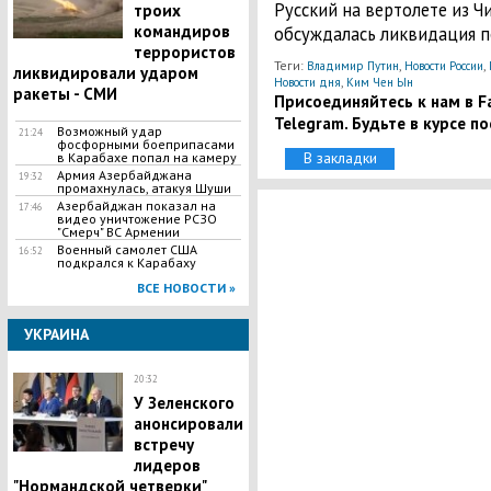
Русский на вертолете из Ч
троих
командиров
обсуждалась ликвидация 
террористов
Теги:
,
,
Владимир Путин
Новости России
ликвидировали ударом
,
Новости дня
Ким Чен Ын
ракеты - СМИ
Присоединяйтесь к нам в Fa
Telegram. Будьте в курсе п
Возможный удар
21:24
фосфорными боеприпасами
В закладки
в Карабахе попал на камеру
Армия Азербайджана
19:32
промахнулась, атакуя Шуши
Азербайджан показал на
17:46
видео уничтожение РСЗО
"Смерч" ВС Армении
Военный самолет США
16:52
подкрался к Карабаху
ВСЕ НОВОСТИ »
УКРАИНА
20:32
У Зеленского
анонсировали
встречу
лидеров
"Нормандской четверки"