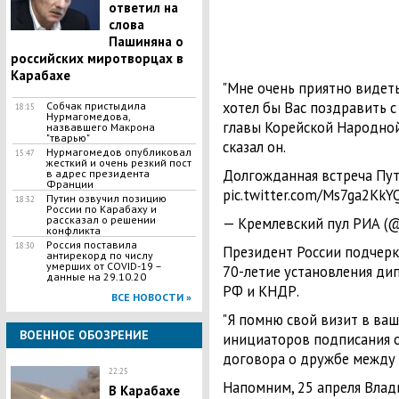
ответил на
слова
Пашиняна о
российских миротворцах в
Карабахе
"Мне очень приятно видеть
хотел бы Вас поздравить 
Собчак пристыдила
18:15
Нурмагомедова,
главы Корейской Народной
назвавшего Макрона
"тварью"
сказал он.
​Нурмагомедов опубликовал
15:47
жесткий и очень резкий пост
Долгожданная встреча Пут
в адрес президента
Франции
pic.twitter.com/Ms7ga2KkY
Путин озвучил позицию
18:32
России по Карабаху и
рассказал о решении
— Кремлевский пул РИА (@K
конфликта
​Россия поставила
18:30
Президент России подчеркн
антирекорд по числу
умерших от COVID-19 –
70-летие установления д
данные на 29.10.20
РФ и КНДР.
ВСЕ НОВОСТИ »
"Я помню свой визит в ваш
ВОЕННОЕ ОБОЗРЕНИЕ
инициаторов подписания 
договора о дружбе между н
22:25
Напомним, 25 апреля Вла
В Карабахе