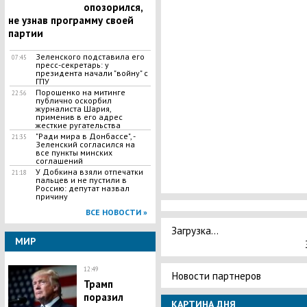
опозорился,
не узнав программу своей
партии
​Зеленского подставила его
07:45
пресс-секретарь: у
президента начали "войну" с
ГПУ
Порошенко на митинге
22:56
публично оскорбил
журналиста Шария,
применив в его адрес
жесткие ругательства
"Ради мира в Донбассе", -
21:35
Зеленский согласился на
все пункты минских
соглашений
У Добкина взяли отпечатки
21:18
пальцев и не пустили в
Россию: депутат назвал
причину
ВСЕ НОВОСТИ »
Загрузка...
МИР
12:49
Новости партнеров
Трамп
поразил
КАРТИНА ДНЯ