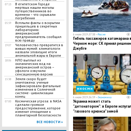
В египетском Городе
07:13
мертвых нашли могилы
путешественников во
времени – что скрывали
погребения
Всплыли факты о вскрытии
05:59
пришельцев в секретных
лабораториях:
американский
6 июля 2019, 07:38 —
Россия
предприниматель сообщил
Гибель пассажиров катамарана 
всю правду
Черном море: СК принял решени
Человечество превратится в
19:07
Джубге
живых мумий: климатологи
назвали зловещие итоги
аномальной жары в Европе
НЛО выплыл из
18:06
океанических вод на
американский остров –
уфологи озвучили
сенсационную версию
Земля скоро будет
15:38
уничтожена: ученые
зафиксировали фатальные
иносми
изменения в Солнечной
системе - цивилизации
конец
6 июля 2019, 06:59 —
Экономика
Украина может стать
Космическая угроза: в NASA
07:00
сделали громкое
"детонатором": в Европе испуга
предостережение, которое
"газового кризиса" зимой
изменит отношение к
планетарной безопасности
ВСЕ НОВОСТИ »