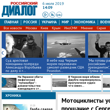
6 июля 2019
14:09
18+
ГЛАВНАЯ
РОССИЯ
УКРАИНА
МИР
ЭКОНОМИКА
ВОЕН
Все новости
Москва
Киев
Крым
ИноСМИ
Мнение
Сирия
Суд арестовал
В небе над Черным
​"Мы готовы ра
помощника полпреда
морем перехвачен
российским
Александра Воробьева
самолет-разведчик США
президентом", 
по делу о г...
Poseidon...
Путина за...
На Украине убита
В Черном море вблизи
мифическая
Джубги перевернулось
"чупакабра" -
прогулочное судно:
доказательства
что извес...
наводящего ст...
ХРОНИКА
Мотоциклисты ус
15:20
прощание с Серге
Глоба сделал