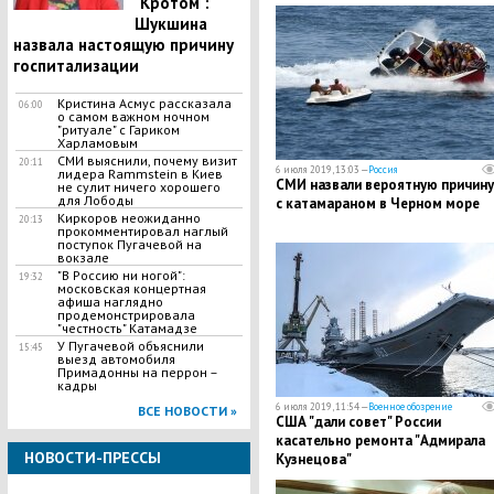
"Кротом":
Шукшина
назвала настоящую причину
госпитализации
Кристина Асмус рассказала
06:00
о самом важном ночном
"ритуале" с Гариком
Харламовым
СМИ выяснили, почему визит
20:11
6 июля 2019, 13:03 —
Россия
лидера Rammstein в Киев
СМИ назвали вероятную причину
не сулит ничего хорошего
для Лободы
с катамараном в Черном море
Киркоров неожиданно
20:13
прокомментировал наглый
поступок Пугачевой на
вокзале
"В Россию ни ногой":
19:32
московская концертная
афиша наглядно
продемонстрировала
"честность" Катамадзе
​У Пугачевой объяснили
15:45
выезд автомобиля
Примадонны на перрон –
кадры
6 июля 2019, 11:54 —
Военное обозрение
ВСЕ НОВОСТИ »
США "дали совет" России
касательно ремонта "Адмирала
НОВОСТИ-ПРЕССЫ
Кузнецова"