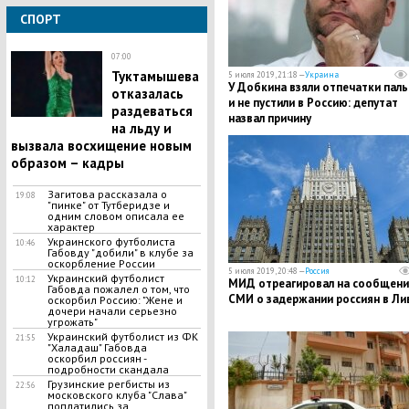
СПОРТ
07:00
Туктамышева
5 июля 2019, 21:18 —
Украина
У Добкина взяли отпечатки пал
отказалась
и не пустили в Россию: депутат
раздеваться
назвал причину
на льду и
вызвала восхищение новым
образом – кадры
Загитова рассказала о
19:08
"пинке" от Тутберидзе и
одним словом описала ее
характер
Украинского футболиста
10:46
Габовду "добили" в клубе за
оскорбление России
5 июля 2019, 20:48 —
Россия
Украинский футболист
10:12
МИД отреагировал на сообщени
Габовда пожалел о том, что
СМИ о задержании россиян в Ли
оскорбил Россию: "Жене и
дочери начали серьезно
угрожать"
Украинский футболист из ФК
21:55
"Халадаш" Габовда
оскорбил россиян -
подробности скандала
Грузинские регбисты из
22:56
московского клуба "Слава"
поплатились за