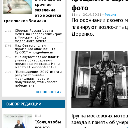
срочное
фото
заявление:
11 мая 2019, 20:21 —
Россия
это коснется
По окончании своего 
трех знаков Зодиака
планируют возложить ц
Сборная России "рвет и
07:30
Доренко.
мечет" на Европейских играх
в Минске – таблица
медального зачета
Над Севастополем
17:01
произошло опасное ЧП с
Су-30СМ – подробности
Мир окутает адское пламя:
09:55
ученые обнародовали
предсказание старца Ионы
о Третьей мировой войне
"Евровидение - 2019" итоги и
21:20
результат онлайн
-трансляция первого
полуфинала, стал известен
победитель
ВСЕ НОВОСТИ »
ВЫБОР РЕДАКЦИИ
Группа московских мото
18:16
заезда в память об умер
​"Хочу, чтобы
все это