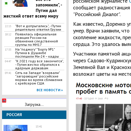
российском журналисте
запомнили", -
сообщает радиостанция 
Путин дал
"Российский Диалог".
жесткий ответ всему миру
Как известно, Доренко у
"Вот и допрыгались", - Путин
22:15
решительно ответил Грузии
умер. Врачи заявили, что
Появилась официальная
18:12
скопление жидкости, пр
реакция России на
обвинения следственной
сердца. Это удалось выя
группы по МН17
На "подмогу" "Борту №1"
17:33
Участники памятной акц
Путина в Душанбе
поспешили Ми-24 – кадры
через Садово-Кудринску
"К 2021 году все закончится",
04:47
- Путин жестко обратился к
Земляной Вал и Краснохо
ядерным державам
Сеть на Западе "взорвали"
возложат цветы на месте
09:41
"загорающие" российские
моряки во время сближения
с крейсером США
ВСЕ НОВОСТИ »
Загрузка...
РОССИЯ
13:41