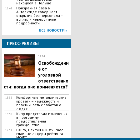
находкой в Польше
Призрачная база в
12:41
Антарктиде совершает
открытие без персонала –
всплыли невероятные
подробности
ВСЕ НОВОСТИ »
ПРЕСС-РЕЛИЗЫ
14:14
Освобождени
е от
уголовной
ответственно
сти: когда оно применяется?
Комфортные металлические
13:33
кровати – надежность и
практичность с заботой о
людях
Кипр представил изменения
15:58
в программу
предоставления
гражданства
FXPro, Tickmill и Just2Trade -
17:51
главные лидеры рейтинга
МОФТ