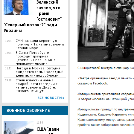
Зеленский
заявил, что
Трамп
"остановит"
"Северный поток-2" ради
Украины
СМИ назвали вероятную
13:03
причину ЧП с катамараном в
Черном море
В Санкт-Петербурге
12:03
проходит траурная
церемония прощания с
моряками-героями
Погода в Москве: сегодня
11:31
ожидается самый холодный
день июля - подробности
Стали известны новые
09:58
подробности трагедии с
катамараном в Джубге:
"Никого не ищут"
ВСЕ НОВОСТИ »
ВОЕННОЕ ОБОЗРЕНИЕ
11:54
США "дали