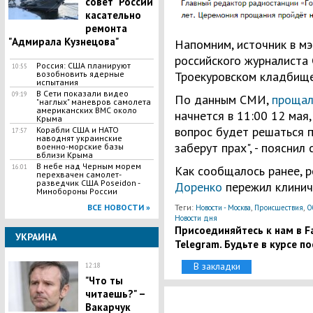
совет" России
касательно
ремонта
"Адмирала Кузнецова"
Напомним, источник в м
российского журналиста
Россия: США планируют
10:55
Троекуровском кладбище
возобновить ядерные
испытания
В Сети показали видео
09:19
По данным СМИ,
прощал
"наглых" маневров самолета
американских ВМС около
начнется в 11:00 12 мая,
Крыма
вопрос будет решаться п
Корабли США и НАТО
17:57
наводнят украинские
заберут прах", - пояснил
военно-морские базы
вблизи Крыма
В небе над Черным морем
Как сообщалось ранее, 
16:01
перехвачен самолет-
разведчик США Poseidon -
Доренко
пережил клинич
Минобороны России
Теги:
,
,
ВСЕ НОВОСТИ »
Новости - Москва
Происшествия
О
Новости дня
Присоединяйтесь к нам в Fa
УКРАИНА
Telegram. Будьте в курсе п
В закладки
12:18
​"Что ты
читаешь?" –
Вакарчук