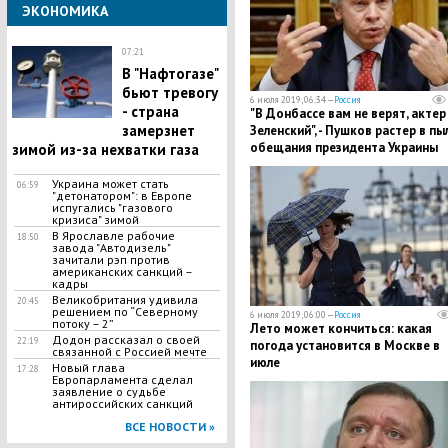
ЭКОНОМИКА
07:21
В "Нафтогазе"
бьют тревогу
6 июля 2019, 06:34 —
Россия
- страна
"В Донбассе вам не верят, актер
замерзнет
Зеленский", - Пушков растер в пы
обещания президента Украины
зимой из-за нехватки газа
Украина может стать
06:59
"детонатором": в Европе
испугались "газового
кризиса" зимой
В Ярославле рабочие
18:50
завода "Автодизель"
зачитали рэп против
американских санкций –
кадры
Великобритания удивила
20:45
решением по “Северному
6 июля 2019, 06:00 —
Россия
потоку – 2”
Лето может кончиться: какая
Додон рассказал о своей
22:19
погода установится в Москве в
связанной с Россией мечте
июле
Новый глава
17:28
Европарламента сделал
заявление о судьбе
антироссийских санкций
ВСЕ НОВОСТИ »