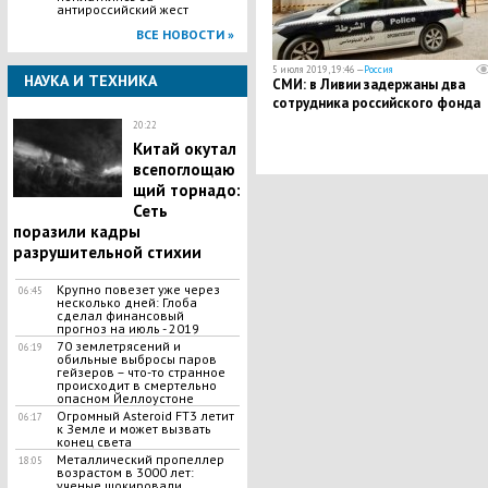
антироссийский жест
ВСЕ НОВОСТИ »
5 июля 2019, 19:46 —
Россия
НАУКА И ТЕХНИКА
СМИ: в Ливии задержаны два
сотрудника российского фонда
20:22
Китай окутал
всепоглощаю
щий торнадо:
Сеть
поразили кадры
разрушительной стихии
Крупно повезет уже через
06:45
несколько дней: Глоба
сделал финансовый
прогноз на июль - 2019
70 землетрясений и
06:19
обильные выбросы паров
гейзеров – что-то странное
происходит в смертельно
опасном Йеллоустоне
Огромный Asteroid FT3 летит
06:17
к Земле и может вызвать
конец света
Металлический пропеллер
18:05
возрастом в 3000 лет:
ученые шокировали