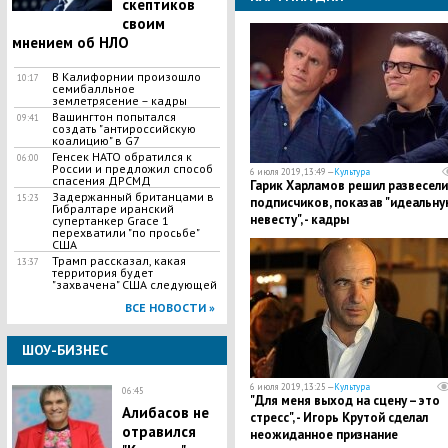
скептиков
своим
мнением об НЛО
В Калифорнии произошло
10:17
семибалльное
землетрясение – кадры
Вашингтон попытался
09:41
создать "антироссийскую
коалицию" в G7
Генсек НАТО обратился к
06:00
России и предложил способ
6 июля 2019, 13:49 —
Культура
спасения ДРСМД
​Гарик Харламов решил развесел
Задержанный британцами в
15:23
подписчиков, показав "идеальну
Гибралтаре иранский
невесту", - кадры
супертанкер Grace 1
перехватили "по просьбе"
США
Трамп рассказал, какая
13:37
территория будет
"захвачена" США следующей
ВСЕ НОВОСТИ »
ШОУ-БИЗНЕС
6 июля 2019, 13:25 —
Культура
06:45
​"Для меня выход на сцену – это
Алибасов не
стресс", - Игорь Крутой сделал
отравился
неожиданное признание