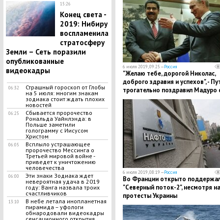
15:26
Конец света -
2019: Нибиру
воспламенила
стратосферу
Земли – Сеть поразили
опубликованные
6 июля 2019, 09:25 —
Россия
видеокадры
​"Желаю тебе, дорогой Николас,
доброго здравия и успехов", - Пу
Страшный гороскоп от Глобы
06:32
трогательно поздравил Мадуро 
на 5 июля: многим знакам
Днем Независимости Венесуэлы
зодиака стоит ждать плохих
новостей
Сбывается пророчество
06:25
Рональда Уайнлэнда: в
Польше заметили
голограмму с Иисусом
Христом
​Всплыло устрашающее
06:05
пророчество Мессинга о
Третьей мировой войне -
приведет к уничтожению
человечества
6 июля 2019, 08:19 —
Россия
Эти знаки Зодиака ждет
06:00
Во Франции открыто поддержа
невероятная удача в 2019
"Северный поток-2", несмотря н
году: Ванга назвала троих
счастливчиков
протесты Украины
В небе летала инопланетная
13:10
пирамида – уфологи
обнародовали видеокадры
сенсационного открытия