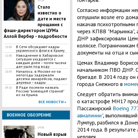
13:28
​Стало
Согласно информации не
известно о
оглушили возле его дома
дате и месте
накачав психотропными п
прощания с
фэшн-директором ЦУМа
через КПВВ "Марьинка", 
Аллой Вербер - подробности
ДНР зафиксировали Цем
коляске. Пограничникам
В Сети обсуждают кадры
13:08
украинского флага в Крыму
документы на отца и сы
Наводнение в Хабаровске:
11:08
ситуация ухудшается с
Цемах Владимир Борисо
каждым днем – почти тысяча
дач ушли под воду
начальником ПВО ДНР. О
Началось: в Москве из-за
10:09
непогоды задержали
бригаде. В 2014 году он
десятки авиарейсов, падают
деревья – кадры
города Снежного в
момен
В Раде посмели назвать
09:10
Россию "воюющей страной"
Следует обратить вниман
из-за Крыма
о катастрофе MH17 прод
ВСЕ НОВОСТИ »
Пассажирский
Boeing 77
авиалинии"
, выполнявший
ВОЕННОЕ ОБОЗРЕНИЕ
Лумпур, разбился в Доне
14:36
2014 года. В результате
Новый взрыв
человек.