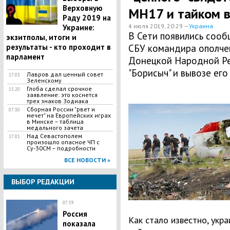
Верховную
МН17 и тайком в
Раду 2019 на
4 июля 2019, 20:29 —
Украина
Украине:
В Сети появились соо
экзитполы, итоги и
результаты - кто проходит в
СБУ командира ополче
парламент
Донецкой Народной Ре
"Борисыч" и вывозе ег
Лавров дал ценный совет
17:03
Зеленскому
Глоба сделал срочное
15:20
заявление: это коснется
трех знаков Зодиака
Сборная России "рвет и
07:30
мечет" на Европейских играх
в Минске – таблица
медального зачета
Над Севастополем
17:01
произошло опасное ЧП с
Су-30СМ – подробности
ВСЕ НОВОСТИ »
ВЫБОР РЕДАКЦИИ
07:59
​Россия
Как стало известно, укр
показала