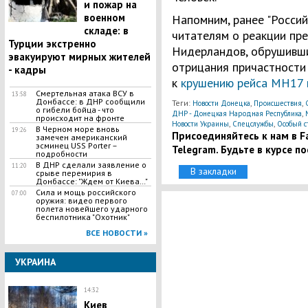
и пожар на
военном
Напомним, ранее "Росси
складе: в
читателям о реакции пр
Турции экстренно
Нидерландов, обрушивши
эвакуируют мирных жителей
отрицания причастности
- кадры
к
крушению рейса MH17 
Смертельная атака ВСУ в
13:58
Донбассе: в ДНР сообщили
Теги:
,
,
Новости Донецка
Происшествия
о гибели бойца - что
,
ДНР - Донецкая Народная Республика
происходит на фронте
,
,
Новости Украины
Спецслужбы
Особый с
В Черном море вновь
19:26
Присоединяйтесь к нам в Fa
замечен американский
эсминец USS Porter –
Telegram. Будьте в курсе п
подробности
В ДНР сделали заявление о
11:20
В закладки
срыве перемирия в
Донбассе: "Ждем от Киева…"
Сила и мощь российского
07:00
оружия: видео первого
полета новейшего ударного
беспилотника "Охотник"
ВСЕ НОВОСТИ »
УКРАИНА
14:32
Киев