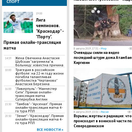
СПОРТ
19:00
Лига
чемпионов.
"Краснодар" -
"Порту".
Прямая онлайн-трансляция
матча
8 августа 2019, 17:31 —
Мир
Очевидцы сняли на видео
последний штурм дома Атамбае
Жена Овечкина Анастасия
14:59
Шубская "загремела" в
Киргизии
больницу: известна причина
Трагедия в российском
10:00
футболе: на 22-м году жизни
погибла талантливая
футболистка "Чертаново"
Анастасия Березина
"Ливерпуль" - "Манчестер
16:00
Сити". Прямая онлайн-
трансляция матча
Суперкубка Англии
"Тамбов" - "Арсенал". Прямая
15:30
онлайн-трансляция матча 4-
го тура РПЛ
8 августа 2019, 13:31 —
Россия
"Зенит" - "Краснодар". Прямая
Взрывы, жертвы и радиация: что
20:30
онлайн-трансляция матча 4-
происходит в воинской части по
го тура РПЛ
Северодвинском
ВСЕ НОВОСТИ »