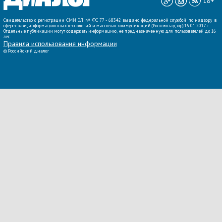
18+
Свидетельство о регистрации СМИ ЭЛ № ФС 77 - 68342 выдано федеральной службой по надзору в
сфере связи, информационных технологий и массовых коммуникаций (Роскомнадзор) 16.01.2017 г.
Отдельные публикации могут содержать информацию, не предназначенную для пользователей до 16
лет.
Правила использования информации
©
Российский диалог