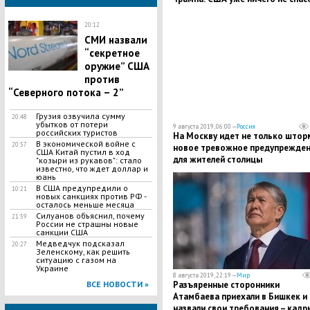
20:12
СМИ назвали
“секретное
оружие” США
против
“Северного потока – 2”
Грузия озвучила сумму
20:48
убытков от потери
9 августа 2019, 06:00 —
Россия
российских туристов
На Москву идет не только штор
В экономической войне с
20:57
новое тревожное предупрежде
США Китай пустил в ход
для жителей столицы
"козыри из рукавов": стало
известно, что ждет доллар и
юань
В США предупредили о
10:21
новых санкциях против РФ -
осталось меньше месяца
Силуанов объяснил, почему
21:59
России не страшны новые
санкции США
Медведчук подсказал
20:27
Зеленскому, как решить
ситуацию с газом на
Украине
8 августа 2019, 22:19 —
Мир
ВСЕ НОВОСТИ »
Разъяренные сторонники
Атамбаева приехали в Бишкек и
назвали свои требования – кадр