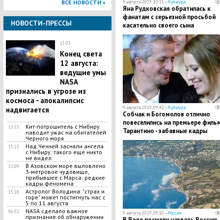
ВСЕ НОВОСТИ »
9 августа 2019, 10:15 —
Культура
Яна Рудковская обратилась к
фанатам с серьезной просьбой
НОВОСТИ-ПРЕССЫ
касательно своего сына
15:03
Конец света
12 августа:
ведущие умы
NASA
признались в угрозе из
космоса - апокалипсис
9 августа 2019, 09:42 —
Культура
надвигается
Собчак и Богомолов отлично
повеселились на премьере филь
Кит-потрошитель с Нибиру
15:53
Тарантино - забавные кадры
наводит ужас на обитателей
Черного моря
Над Чечней засняли ангела
15:22
с Нибиру: такого еще никто
не видел
В Азовском море выловлено
15:09
3-метровое чудовище,
прибывшее с Марса: редкие
кадры феномена
Астролог Володина: "страх и
15:18
горе" может постигнуть нас с
5 по 11 августа
NASA сделало важное
06:02
9 августа 2019, 09:10 —
Россия
признание об обнаружении
В Раде посмели назвать Россию