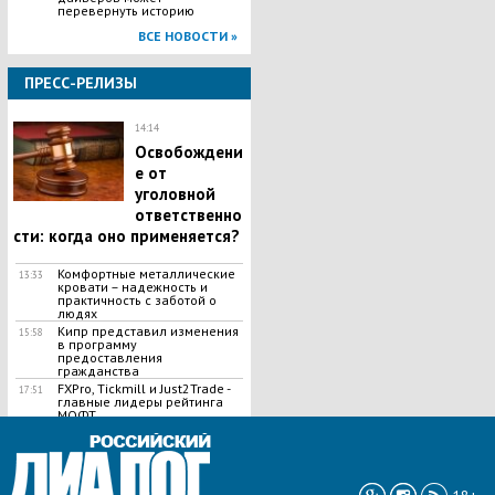
перевернуть историю
ВСЕ НОВОСТИ »
ПРЕСС-РЕЛИЗЫ
14:14
Освобождени
е от
уголовной
ответственно
сти: когда оно применяется?
Комфортные металлические
13:33
кровати – надежность и
практичность с заботой о
людях
Кипр представил изменения
15:58
в программу
предоставления
гражданства
FXPro, Tickmill и Just2Trade -
17:51
главные лидеры рейтинга
МОФТ
ВСЕ НОВОСТИ »