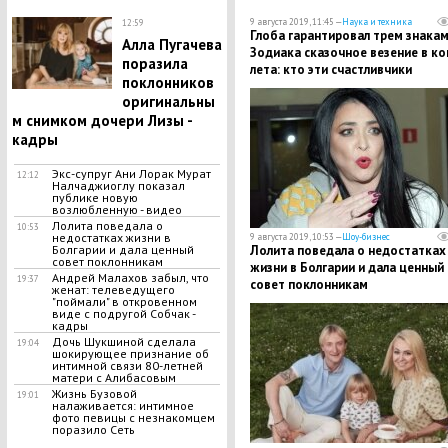
9 августа 2019, 11:45 —
Наука и техника
12:59
Глоба гарантировал трем знака
Алла Пугачева
Зодиака сказочное везение в ко
поразила
лета: кто эти счастливчики
поклонников
оригинальны
м снимком дочери Лизы -
кадры
Экс-супруг Ани Лорак Мурат
12:12
Налчаджиоглу показал
публике новую
возлюбленную - видео
​Лолита поведала о
10:53
недостатках жизни в
9 августа 2019, 10:53 —
Шоу-бизнес
Болгарии и дала ценный
​Лолита поведала о недостатках
совет поклонникам
жизни в Болгарии и дала ценный
​Андрей Малахов забыл, что
19:37
совет поклонникам
женат: телеведущего
"поймали" в откровенном
виде с подругой Собчак -
кадры
Дочь Шукшиной сделала
19:04
шокирующее признание об
интимной связи 80-летней
матери с Алибасовым
Жизнь Бузовой
19:01
налаживается: интимное
фото певицы с незнакомцем
поразило Сеть