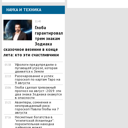
НАУКА И ТЕХНИКА
11:45
Глоба
гарантировал
трем знакам
Зодиака
сказочное везение в конце
лета: кто эти счастливчики
Уфологи предупредили о
05:38
пугающей угрозе, которая
движется к Земле
Разочарование и успех:
22:13
гороскоп по картам Таро на
9 августа
Глоба сделал тревожный
13:06
прогноз на август - 2019: эти
два знака Зодиака окажутся
в опасности
Авантюры, сомнения и
15:21
неоправданный риск:
гороскоп Павла Глобы на 7
августа
Несметные богатства в
17:16
"египетской Атлантиде":
поразительная находка
дайверов может