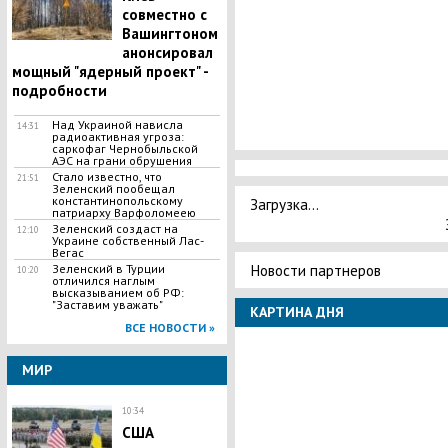
совместно с
Вашингтоном
анонсировал
мощный "ядерный проект" -
подробности
Над Украиной нависла
14:31
радиоактивная угроза:
саркофаг Чернобыльской
АЭС на грани обрушения
Стало известно, что
21:51
Зеленский пообещал
константинопольскому
Загрузка...
патриарху Варфоломеею
​Зеленский создаст на
12:10
Украине собственный Лас-
Вегас
Новости партнеров
Зеленский в Турции
10:20
отличился наглым
высказыванием об РФ:
"Заставим уважать"
КАРТИНА ДНЯ
ВСЕ НОВОСТИ »
МИР
10:34
США