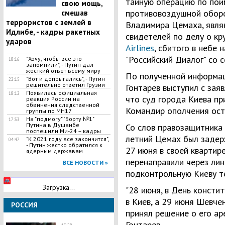
тайную операцию по пои
свою мощь,
противовоздушной обор
смешав
террористов с землей в
Владимира Цемаха, явля
Идлибе, - кадры ракетных
свидетелей по делу о к
ударов
Airlines
, сбитого в небе
"Российский Диалог" со с
​"Хочу, чтобы все это
18:16
запомнили", - Путин дал
жесткий ответ всему миру
По полученной информац
"Вот и допрыгались", - Путин
22:15
решительно ответил Грузии
Гонтарев выступил с зая
Появилась официальная
18:12
что суд города Киева пр
реакция России на
обвинения следственной
Командир ополчения оста
группы по МН17
На "подмогу" "Борту №1"
17:33
Путина в Душанбе
Со слов правозащитника
поспешили Ми-24 – кадры
летний Цемах был задер
"К 2021 году все закончится",
04:47
- Путин жестко обратился к
27 июня в своей квартир
ядерным державам
перенаправили через ли
ВСЕ НОВОСТИ »
подконтрольную Киеву т
Загрузка...
"28 июня, в День консти
в Киев, а 29 июня Шевче
РОССИЯ
принял решение о его аре
Гонтарев.