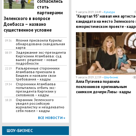
согласились
стать
партнерами
9 августа 2019, 14:49 —
Культура
"Квартал 95" назвал имя артиста
Зеленского в вопросе
кандидата на место Зеленского 
Донбасса – названо
юмористическом проекте - кадр
существенное условие
​Япония присвоила Курилы:
09:36
обнародована скандальная
карта
​Задержание экс-президента
08:59
Киргизиии Атамбаева: суд
вынес решение – новые
подробности
Разъяренные сторонники
22:19
Атамбаева приехали в
Бишкек и назвали свои
9 августа 2019, 12:59 —
Шоу-бизнес
требования – кадры
Алла Пугачева поразила
Сторонники Атамбаева
19:34
поклонников оригинальным
попытались отбить экс-
президента Киргизии у
снимком дочери Лизы - кадры
силовиков – кадры
Охранник Зеленского
18:28
увидел российскую
журналистку и неадекватно
себя повел – кадры
ВСЕ НОВОСТИ »
ШОУ-БИЗНЕС