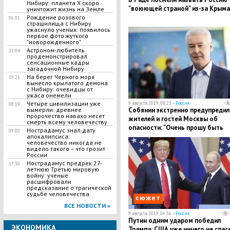
Нибиру: планета Х скоро
"воюющей страной" из-за Крыма
уничтожит жизнь на Земле
Рождение розового
06:01
страшилища с Нибиру
ужаснуло ученых: появилось
первое фото жуткого
"новорожденного"
​Астроном-любитель
21:04
продемонстрировал
сенсационные кадры
загадочной Нибиру
На берег Черного моря
19:25
вынесло крылатого демона
с Нибиру: очевидцы от
ужаса онемели
Четыре цивилизации уже
9 августа 2019, 08:23 —
Россия
08:19
вымерли: древнее
Собянин экстренно предупредил
пророчество навахо несет
жителей и гостей Москвы об
смерть всему человечеству
опасности: "Очень прошу быть
​Нострадамус знал дату
09:00
максимально осторожными"
апокалипсиса:
человечество никогда не
видело такого – что грозит
России
​Нострадамус предрек 27-
17:30
летнюю Третью мировую
войну: ученые
расшифровали
предсказание о трагической
судьбе человечества
сюжет
ВСЕ НОВОСТИ »
9 августа 2019, 06:56 —
Россия
Путин одним ударом победил
ЭКОНОМИКА
Трампа: США уже ничего не спас