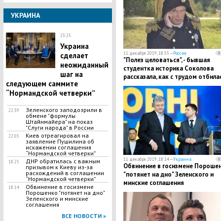
УКРАИНА
23:25
​Украина
11 декабря 2019, 18:55 —
Россия
сделает
"Полез целоваться", - бывшая
неожиданный
студентка историка Соколова
шаг на
рассказала, как с трудом отбила
следующем саммите
от его домогательств
“Нормандской четверки”
Зеленского заподозрили в
22:39
обмене "формулы
Штайнмайера" на показ
"Слуги народа" в России
​Киев отреагировал на
22:05
заявление Пушилина об
искажении соглашения
“Нормандской четверки”
11 декабря 2019, 18:14 —
Украина
​ДНР обратилась с важным
18:25
​Обвинение в госизмене Пороше
призывом к Киеву из-за
расхождений в соглашении
"потянет на дно" Зеленского и
“Нормандской четверки”
минские соглашения
​Обвинение в госизмене
18:14
Порошенко "потянет на дно"
Зеленского и минские
соглашения
ВСЕ НОВОСТИ »