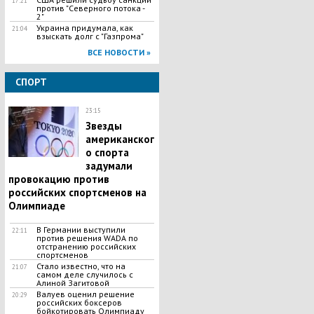
17:21
против "Северного потока -
2"
Украина придумала, как
21:04
взыскать долг с "Газпрома"
ВСЕ НОВОСТИ »
СПОРТ
23:15
Звезды
американског
о спорта
задумали
провокацию против
российских спортсменов на
Олимпиаде
​В Германии выступили
22:11
против решения WADA по
отстранению российских
спортсменов
Стало известно, что на
21:07
самом деле случилось с
Алиной Загитовой
Валуев оценил решение
20:29
российских боксеров
бойкотировать Олимпиаду