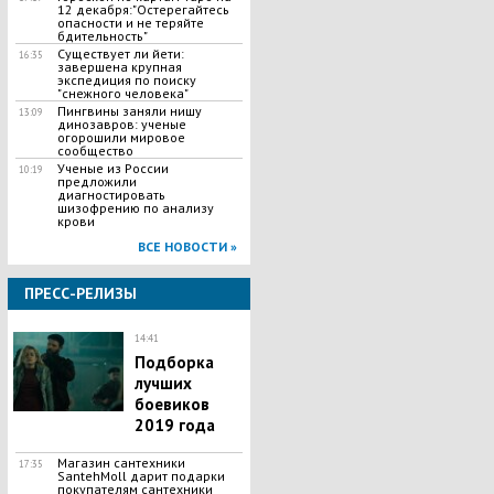
12 декабря:"Остерегайтесь
опасности и не теряйте
бдительность"
Существует ли йети:
16:35
завершена крупная
экспедиция по поиску
"снежного человека"
Пингвины заняли нишу
13:09
динозавров: ученые
огорошили мировое
сообщество
Ученые из России
10:19
предложили
диагностировать
шизофрению по анализу
крови
ВСЕ НОВОСТИ »
ПРЕСС-РЕЛИЗЫ
14:41
Подборка
лучших
боевиков
2019 года
Магазин сантехники
17:35
SantehMoll дарит подарки
покупателям сантехники