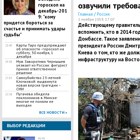
озвучили требов
гороскоп на
декабрь-201
/
Главная
Россия
9: "кому
1 ноября 2019, 17:07
придется бороться за
Действующему правитель
счастье и принимать удары
вспомнить, кто в 2014 го
судьбы"
Донбассе. Такое заявлени
президента России Дмитр
Карты Таро предупреждают
23:49
об опасности - гороскоп на
Киева о том, кто же дол
субботу, 30 ноября, 1
декабря
инфраструктуру на Восто
Муж Заворотнюк Чернышев
19:38
уезжает из России: фигурист
принял ответственное
решение
​Самоубийство 23-летней
17:05
Клочковой: выдвинута
новая версия трагедии –
СМИ
Пугачева обидела
22:18
поклонников в Минске:
многие не поняли ее
выходки
ВСЕ НОВОСТИ »
ВЫБОР РЕДАКЦИИ
06:45