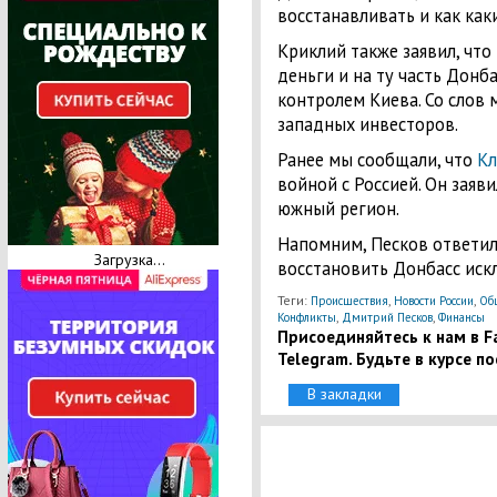
восстанавливать и как как
Криклий также заявил, что
деньги и на ту часть Донба
контролем Киева. Со слов 
западных инвесторов.
Ранее мы сообщали, что
Кл
войной с Россией. Он заяви
южный регион.
Напомним, Песков ответи
Загрузка...
восстановить Донбасс иск
Теги:
,
,
Происшествия
Новости России
Об
,
,
Конфликты
Дмитрий Песков
Финансы
Присоединяйтесь к нам в Fa
Telegram. Будьте в курсе п
В закладки