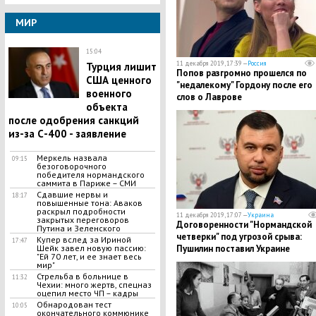
МИР
15:04
11 декабря 2019, 17:39 —
Россия
Турция лишит
Попов разгромно прошелся по
США ценного
"недалекому" Гордону после его
военного
слов о Лаврове
объекта
после одобрения санкций
из-за С-400 - заявление
Меркель назвала
09:15
безоговорочного
победителя нормандского
саммита в Париже – СМИ
​Сдавшие нервы и
18:17
повышенные тона: Аваков
раскрыл подробности
11 декабря 2019, 17:07 —
Украина
закрытых переговоров
Договоренности "Нормандской
Путина и Зеленского
четверки" под угрозой срыва:
Купер вслед за Ириной
17:47
Шейк завел новую пассию:
Пушилин поставил Украине
"Ей 70 лет, и ее знает весь
ультиматум
мир"
Стрельба в больнице в
11:32
Чехии: много жертв, спецназ
оцепил место ЧП – кадры
Обнародован тест
10:05
окончательного коммюнике