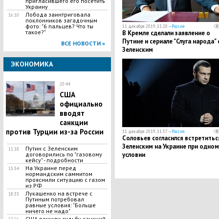
пригласившего его посетить
Украину
​Лобода заинтриговала
16:10
поклонников загадочным
фото: "6 пальцев? Что ты
11 декабря 2019, 15:20 —
Россия
такое?"
​В Кремле сделали заявление о
Путине и сериале "Слуга народа" 
ВСЕ НОВОСТИ »
Зеленским
ЭКОНОМИКА
20:44
​США
официально
вводят
санкции
против Турции из-за России
11 декабря 2019, 11:57 —
Россия
Соловьев согласился встретитьс
Зеленским на Украине при одном
​Путин с Зеленским
11:18
договорились по "газовому
условии
кейсу" - подробности
На Украине перед
13:34
нормандским саммитом
прояснили ситуацию с газом
из РФ
Лукашенко на встрече с
18:33
Путиным потребовал
равные условия: "Больше
ничего не надо"
США решили судьбу санкций