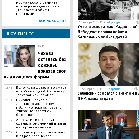
нормандского саммита:
новое разведение сил в
Донбассе и обмен
пленными
ВСЕ НОВОСТИ »
11 декабря 2019, 16:30 —
Культура
Умерла основатель "Радионяни"
Лебедева: прошла войну и
ШОУ-БИЗНЕС
бесконечно любила детей
19:30
Чехова
осталась без
одежды,
показав свои
выдающиеся формы
Волочкова довела до ужаса
18:44
11 декабря 2019, 16:10 —
Украина
новой выходкой: балерину
​Зеленский собрался с визитом в 
"похоронили" заживо
ДНР: названа дата
Николай Басков в
16:30
леопардовом костюме
публично показал своего
"тигра" неизвестной
брюнетке
Анастасия Волочкова
15:06
сделала фирменный шпагат
на горящем камине
​Соловьев резко высказался
20:08
в адрес Зеленского,