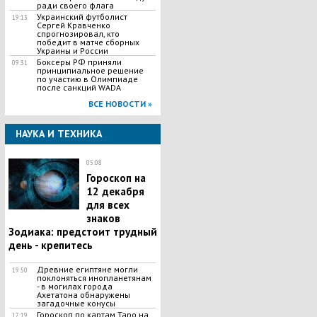
ради своего флага
Украинский футболист
19:13
Сергей Кравченко
спрогнозировал, кто
победит в матче сборных
Украины и России
Боксеры РФ приняли
09:31
принципиальное решение
по участию в Олимпиаде
после санкций WADA
ВСЕ НОВОСТИ »
НАУКА И ТЕХНИКА
05:08
Гороскоп на
12 декабря
для всех
знаков
Зодиака: предстоит трудный
день - крепитесь
Древние египтяне могли
19:50
поклоняться инопланетянам
- в могилах города
Ахетатона обнаружены
загадочные конусы
Гороскоп по картам Таро на
17:19