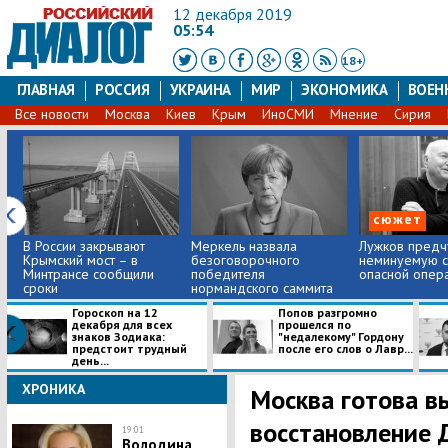
12 декабря 2019
05:54
18+
ГЛАВНАЯ
РОССИЯ
УКРАИНА
МИР
ЭКОНОМИКА
ВОЕН
Все новости
Москва
Киев
Крым
ИноСМИ
Мнение
Сирия
сюжет
​В России закрывают
Меркель назвала
​Лужков предч
Крымский мост – в
безоговорочного
неминуемую с
Минтрансе сообщили
победителя
опасной операц
сроки
нормандского саммита
в...
Гороскоп на 12
Попов разгромно
декабря для всех
прошелся по
знаков Зодиака:
"недалекому" Гордону
предстоит трудный
после его слов о Лавр...
день...
ХРОНИКА
​Москва готова 
восстановление 
19:01
Володина