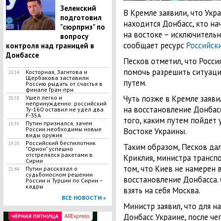
Зеленский
В Кремле заявили, что Укра
подготовил
находится Донбасс, кто на
"сюрприз" по
на востоке – исключитель
вопросу
сообщает ресурс
Российск
контроля над границей в
Донбассе
Песков отметил, что Росси
помочь разрешить ситуац
Косторная, Загитова и
23:14
Щербакова заставили
путем.
Россию рыдать от счастья в
финале Гран-при
Чуть позже в Кремле заяви
​Ушел легко и
20:53
непринужденно: российский
на восстановление Донбасс
Ту-160 оставил не удел два
F-35A
того, каким путем пойдет 
​Путин признался, зачем
15:35
России необходимы новые
Востоке Украины.
виды оружия
Российский беспилотник
19:20
Таким образом, Песков дал
"Орион" успешно
отстрелялся ракетами в
Криклия, министра трансп
Сирии
том, что Киев не намерен 
Путин рассказал о
21:44
судьбоносном решении
восстановление Донбасса. 
России и Турции по Сирии –
кадры
взять на себя Москва.
ВСЕ НОВОСТИ »
Министр заявил, что для н
Донбасс Украине, после че