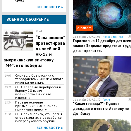
сроку
ВСЕ НОВОСТИ »
ВОЕННОЕ ОБОЗРЕНИЕ
сюжет
20:44
​“Калашников”
12 декабря 2019, 05:08 —
Наука и техника
Гороскоп на 12 декабря для всех
протестирова
знаков Зодиака: предстоит тру
л новейший
день - крепитесь
АК-12 и
американскую винтовку
“М4”: кто победил
Сириец о бое русских с
19:07
террористами ИГИЛ: Я такого
никогда не видел
​США впервые перебросят в
19:29
Европу 20 тысяч
военнослужащих: что
известно
11 декабря 2019, 21:50 —
Россия
Первые осенние
18:34
"Какая граница?" - Пушков
призывники-2019 начали
доходчиво ответил Авакову по
принимать присягу
Донбассу
США признались, что Россия
11:31
опередила их в разработке
гиперзвукового оружия
ВСЕ НОВОСТИ »