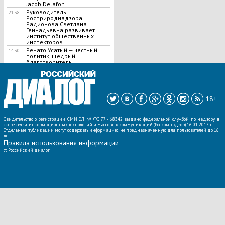
Jacob Delafon
Руководитель
21:38
Росприроднадзора
Радионова Светлана
Геннадьевна развивает
институт общественных
инспекторов.
Ренато Усатый — честный
14:30
политик, щедрый
благотворитель.
ВСЕ НОВОСТИ »
18+
Свидетельство о регистрации СМИ ЭЛ № ФС 77 - 68342 выдано федеральной службой по надзору в
сфере связи, информационных технологий и массовых коммуникаций (Роскомнадзор) 16.01.2017 г.
Отдельные публикации могут содержать информацию, не предназначенную для пользователей до 16
лет.
Правила использования информации
©
Российский диалог