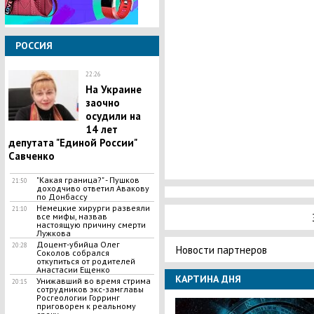
РОССИЯ
22:26
​На Украине
заочно
осудили на
14 лет
депутата "Единой России"
Савченко
"Какая граница?" - Пушков
21:50
доходчиво ответил Авакову
по Донбассу
​Немецкие хирурги развеяли
21:10
все мифы, назвав
настоящую причину смерти
Лужкова
​Доцент-убийца Олег
20:28
Новости партнеров
Соколов собрался
откупиться от родителей
Анастасии Ещенко
КАРТИНА ДНЯ
​Унижавший во время стрима
20:15
сотрудников экс-замглавы
Росгеологии Горринг
приговорен к реальному