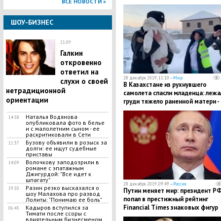
ВСЕ НОВОСТИ »
ШОУ-БИЗНЕС
21:09
Галкин
откровенно
ответил на
28 декабря 2019, 11:10 —
Мир
слухи о своей
В Казахстане из рухнувшего
нетрадиционной
самолета спасли младенца: лежа
ориентации
груди тяжело раненной матери -
трогательные кадры
Наталья Водянова
14:58
опубликовала фото в белье
и с малолетним сыном - ее
раскритиковали в Сети
Бузову объявили в розыск за
11:37
долги: ее ищут судебные
приставы
Волочкову заподозрили в
14:09
романе с эпатажным
Джигурдой: "Все идет к
шпагату"
28 декабря 2019, 09:49 —
Россия
​Разин резко высказался о
19:50
Путин меняет мир: президент Р
шоу Малахова про развод
попал в престижный рейтинг
Лолиты: "Понимаю ее боль"
Financial Times знаковых фигур
​Кадыров вступился за
06:45
Тимати после ссоры с
десятилетия
влиятельным бизнесменом