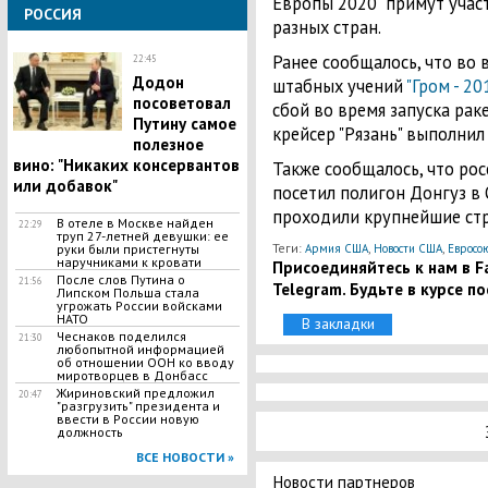
Европы 2020" примут участ
РОССИЯ
разных стран.
Ранее сообщалось, что во 
22:45
​Додон
штабных учений
"Гром - 20
посоветовал
сбой во время запуска рак
Путину самое
крейсер "Рязань" выполнил
полезное
вино: "Никаких консервантов
Также сообщалось, что ро
или добавок"
посетил полигон Донгуз в 
проходили крупнейшие стр
В отеле в Москве найден
22:29
труп 27-летней девушки: ее
Теги:
,
,
руки были пристегнуты
Армия США
Новости США
Евросо
наручниками к кровати
Присоединяйтесь к нам в Fa
​После слов Путина о
21:56
Telegram. Будьте в курсе п
Липском Польша стала
угрожать России войсками
НАТО
В закладки
Чеснаков поделился
21:30
любопытной информацией
об отношении ООН ко вводу
миротворцев в Донбасс
Жириновский предложил
20:47
"разгрузить" президента и
ввести в России новую
должность
ВСЕ НОВОСТИ »
Новости партнеров