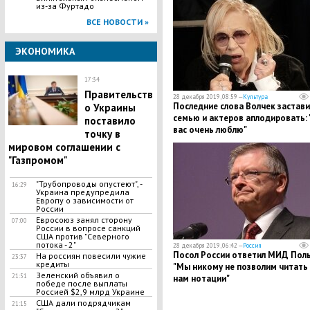
из-за Фуртадо
ВСЕ НОВОСТИ »
ЭКОНОМИКА
17:34
Правительств
28 декабря 2019, 08:59 —
Культура
​Последние слова Волчек застави
о Украины
семью и актеров аплодировать: 
поставило
вас очень люблю"
точку в
мировом соглашении с
"Газпромом"
"Трубопроводы опустеют", -
16:29
Украина предупредила
Европу о зависимости от
России
Евросоюз занял сторону
07:00
России в вопросе санкций
США против "Северного
потока - 2"
28 декабря 2019, 06:42 —
Россия
Посол России ответил МИД Пол
На россиян повесили чужие
23:37
кредиты
"Мы никому не позволим читать
Зеленский объявил о
21:51
нам нотации"
победе после выплаты
Россией $2,9 млрд Украине
США дали подрядчикам
21:15