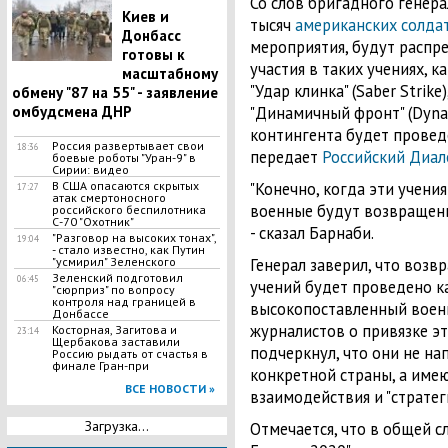
Со слов бригадного генера
Киев и
тысяч
американских солда
Донбасс
мероприятия, будут распр
готовы к
участия в таких учениях, ка
масштабному
"Удар клинка" (Saber Strike),
обмену "87 на 55" - заявление
омбудсмена ДНР
"Динамичный фронт" (Dynam
контингента будет провед
Россия развертывает свои
18:36
передает
Российский Диал
боевые роботы "Уран-9" в
Сирии: видео
В США опасаются скрытых
"Конечно, когда эти учени
17:27
атак смертоносного
военные будут возвращены
российского беспилотника
С-70 "Охотник"
- сказал Барнаби.
"Разговор на высоких тонах",
19:04
- стало известно, как Путин
"усмирил" Зеленского
Генерал заверил, что возв
Зеленский подготовил
06:45
учений будет проведено к
"сюрприз" по вопросу
контроля над границей в
высокопоставленный военн
Донбассе
журналистов о привязке эти
Косторная, Загитова и
23:14
Щербакова заставили
подчеркнул, что они не н
Россию рыдать от счастья в
финале Гран-при
конкретной страны, а име
ВСЕ НОВОСТИ »
взаимодействия и "стратег
Загрузка...
Отмечается, что в общей с