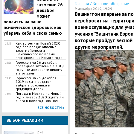
/
Главная
Военное обозрение
затмение 26
9 декабря 2019, 19:29
декабря
Вашингтон впервые за по
может
перебросит на территори
повлиять на ваше
военнослужащих для уча
психическое здоровье: как
уберечь себя и свою семью
учениях "Защитник Европы
которые пройдут весной 
Как встретить Новый 2020
18:45
других мероприятий.
год без вреда: опасные
дозы майонеза и
шампанского во время
празднования Нового года
Гороскоп на 26 декабря:
18:26
последнее затмение в 2019
году - не доверяйте никому
в этот день
Гороскоп на 25 декабря
19:41
2019 года - предстоит
выбрать союзника в
грядущих делах
Погода в Москве на Новый
14:43
год и январь 2020: ждать ли
снега в новогоднюю ночь
ВСЕ НОВОСТИ »
ВЫБОР РЕДАКЦИИ
10:41