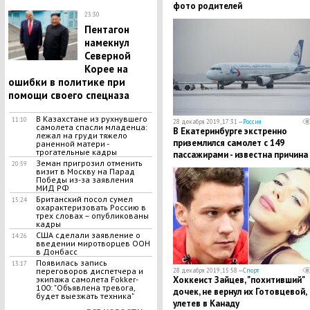
фото родителей
23:30
Пентагон
намекнул
Северной
Корее на
ошибки в политике при
помощи своего спецназа
В Казахстане из рухнувшего
11:10
28 декабря 2019, 17:31 —
Россия
самолета спасли младенца:
В Екатеринбурге экстренно
лежал на груди тяжело
приземлился самолет с 149
раненной матери -
трогательные кадры
пассажирами - известна причина
Земан пригрозил отменить
20:59
визит в Москву на Парад
Победы из-за заявления
МИД РФ
​Британский посол сумел
15:24
охарактеризовать Россию в
трех словах – опубликованы
кадры
США сделали заявление о
14:26
введении миротворцев ООН
в Донбасс
​Появилась запись
13:17
переговоров диспетчера и
28 декабря 2019, 15:58 —
Спорт
экипажа самолета Fokker-
Хоккеист Зайцев, "похитивший"
100: "Объявлена тревога,
дочек, не вернул их Готовцевой,
будет выезжать техника"
улетев в Канаду