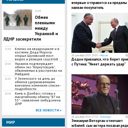
впервые отправится за пределы
назван покупатель
23:09
Обмен
пленными
между
Украиной и
ЛДНР засекретили
Кличко на квадроцикле и в
21:03
костюме Деда Мороза
открыл Шулявский мост:
28 декабря 2019, 19:05 —
Россия
видео и реакция соцсетей
​Додон признался, что берет при
Украина подтверждает
с Путина: "Умеет держать удар"
20:05
обмен экс-"беркутовцев",
обвиняемых в расстрелах на
Майдане
У Зеленского за день до
16:01
обмена удерживаемыми
внезапно изменили списки -
подробности
Киев и Донбасс готовы к
10:41
масштабному обмену "87 на
55" - заявление омбудсмена
ДНР
ВСЕ НОВОСТИ »
28 декабря 2019, 17:53 —
Культура
​Эммануил Виторган отмечает
МИР
юбилей: сын актера показал ред