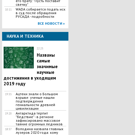
его брату: "Пусть поставит
свечку"
WADA собирается подать иск
10:11
в суд после обращения
РУСАДА - подробности
ВСЕ НОВОСТИ »
НАУКА И ТЕХНИКА
22:25
Названы
самые
значимые
научные
достижения в уходящем
2019 году
Ацтеки знали о Большом
19:55
взрыве: ученые нашли
подтверждения
гениальности древней
цивилизации
Антарктида терпит
19:20
"бедствие" - в регионе
зафиксировано массовое
таяние огромных ледников
Володина назвала главных
18:57
лузеров 2020 года: кому