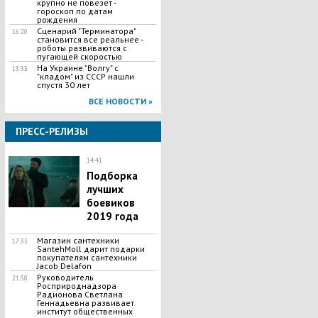
крупно не повезет -
гороскоп по датам
рождения
Сценарий "Терминатора"
16:20
становится все реальнее -
роботы развиваются с
пугающей скоростью
​На Украине "Волгу" с
13:33
"кладом" из СССР нашли
спустя 30 лет
ВСЕ НОВОСТИ »
ПРЕСС-РЕЛИЗЫ
14:41
Подборка
лучших
боевиков
2019 года
Магазин сантехники
17:35
SantehMoll дарит подарки
покупателям сантехники
Jacob Delafon
Руководитель
21:38
Росприроднадзора
Радионова Светлана
Геннадьевна развивает
институт общественных