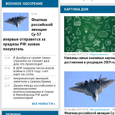
ВОЕННОЕ ОБОЗРЕНИЕ
КАРТИНА ДНЯ
19:44
Флагман
российской
авиации
Су-57
впервые отправится за
пределы РФ: назван
покупатель
28 декабря 2019, 22:25 —
Наука и техника
В Донбассе гремят танки:
Названы самые значимые научн
17:30
стрельба не стихает два
достижения в уходящем 2019 го
дня, что происходит
В ДНР назвали число жертв
13:38
войны в 2019 году: счет
идет на сотни
Американскую авиацию
10:57
заметили у границ Крыма
​Драка между российскими и
16:20
американскими
военнослужащими в Сирии:
в Минобороны РФ дали
комментарий
ВСЕ НОВОСТИ »
28 декабря 2019, 19:44 —
Военное обозрение
Флагман российской авиации Су
УКРАИНА