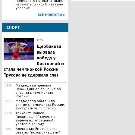
"Северного потока - 2" шанс
избежать санкций: названо
условие
ВСЕ НОВОСТИ »
СПОРТ
19:02
Щербакова
вырвала
победу у
Косторной и
стала чемпионкой России,
Трусова не сдержала слез
Медведева приняла
18:00
неожиданное решение об
участии в чемпионате
России
Медведева объяснила
17:02
снятие с чемпионата России:
выступать было опасно
Хоккеист Зайцев,
15:58
"похитивший" дочек, не
вернул их Готовцевой,
улетев в Канаду
​Александр Емельяненко
10:31
ответил "похоронившему"