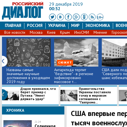
29 декабря 2019
00:52
18+
ГЛАВНАЯ
РОССИЯ
УКРАИНА
МИР
ЭКОНОМИКА
ВОЕН
Все новости
Москва
Киев
Крым
ИноСМИ
Мнение
Гороско
сюжет
Названы самые
Антарктида терпит
США дали под
значимые научные
"бедствие" - в регионе
"Северного пот
достижения в уходящем
зафиксировано
шанс избежать
2019 году
массовое т...
​Додон признался, что
Правительство
берет пример с
Украины поставило
Путина: "Умеет
точку в мировом
держать удар"
соглашении с
"Газпромо...
ХРОНИКА
​США впервые пе
тысяч военнослу
21:24
Солнечное