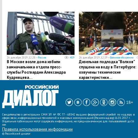
26 декабря 2019, 12:28 —
Россия
459
26 декабря 2019, 12:19 —
Военное обозрение
В Москве возле дома избили
​Дизельная подлодка "Волхов"
замначальника отдела пресс-
спущена на воду в Петербурге:
службы Росгвардии Александра
озвучены технические
Кудрявцева…
характеристики…
18+
Свидетельство о регистрации СМИ ЭЛ № ФС 77 - 68342 выдано федеральной службой по надзору в
сфере связи, информационных технологий и массовых коммуникаций (Роскомнадзор) 16.01.2017 г.
Отдельные публикации могут содержать информацию, не предназначенную для пользователей до 16
лет.
Правила использования информации
©
Российский диалог