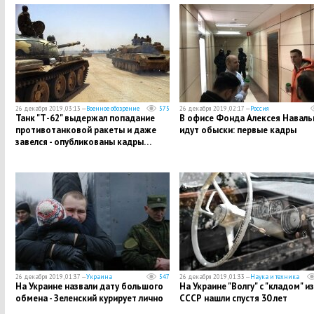
26 декабря 2019, 03:13 —
Военное обозрение
575
26 декабря 2019, 02:17 —
Россия
​Танк "Т-62" выдержал попадание
В офисе Фонда Алексея Наваль
противотанковой ракеты и даже
идут обыски: первые кадры
завелся - опубликованы кадры…
26 декабря 2019, 01:37 —
Украина
547
26 декабря 2019, 01:33 —
Наука и техника
На Украине назвали дату большого
​На Украине "Волгу" с "кладом" из
обмена - Зеленский курирует лично
СССР нашли спустя 30 лет