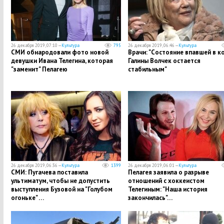
26 декабря 2019, 07:10 —
Культура
795
26 декабря 2019, 06:46 —
Культура
СМИ обнародовали фото новой
Врачи: "Cостояние впавшей в к
девушки Ивана Телегина, которая
Галины Волчек остается
"заменит" Пелагею
стабильным"
26 декабря 2019, 06:36 —
Культура
1399
26 декабря 2019, 06:01 —
Культура
СМИ: Пугачева поставила
Пелагея заявила о разрыве
ультиматум, чтобы не допустить
отношений с хоккеистом
выступления Бузовой на "Голубом
Телегиным: "Наша история
огоньке" …
закончилась"…