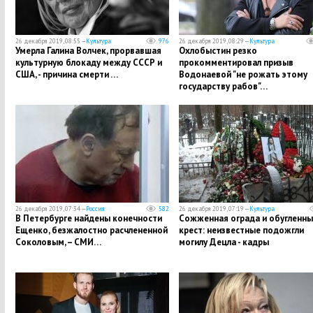
26 декабря 2019, 08:55 —
Культура
976
26 декабря 2019, 08:29 —
Культура
Умерла Галина Волчек, прорвавшая
Охлобыстин резко
культурную блокаду между СССР и
прокомментировал призыв
США, - причина смерти …
Водонаевой "не рожать этому
государству рабов"…
26 декабря 2019, 07:34 —
Россия
582
26 декабря 2019, 07:19 —
Культура
​В Петербурге найдены конечности
​Сожженная ограда и обугленны
Ещенко, безжалостно расчлененной
крест: неизвестные подожгли
Соколовым, – СМИ…
могилу Децла - кадры