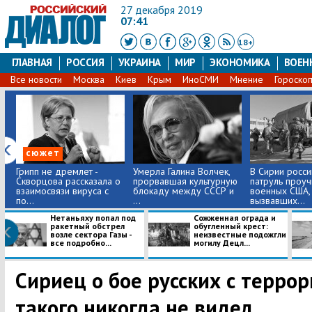
27 декабря 2019
07:41
18+
ГЛАВНАЯ
РОССИЯ
УКРАИНА
МИР
ЭКОНОМИКА
ВОЕН
Все новости
Москва
Киев
Крым
ИноСМИ
Мнение
Гороско
сюжет
Грипп не дремлет -
Умерла Галина Волчек,
В Сирии росси
Скворцова рассказала о
прорвавшая культурную
патруль проуч
взаимосвязи вируса с
блокаду между СССР и
военных США,
по...
...
вызвавших...
Нетаньяху попал под
​Сожженная ограда и
ракетный обстрел
обугленный крест:
возле сектора Газы -
неизвестные подожгли
все подробно...
могилу Децл...
Сириец о бое русских с терро
такого никогда не видел