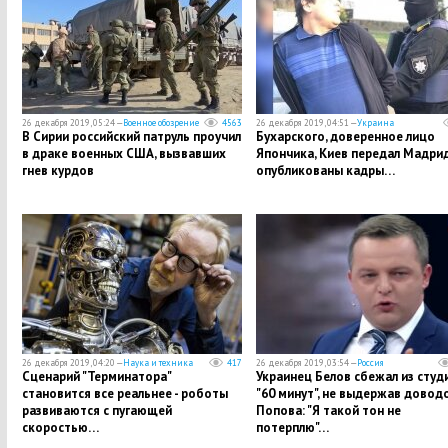
26 декабря 2019, 05:24 —
Военное обозрение
4563
26 декабря 2019, 04:51 —
Украина
В Сирии российский патруль проучил
​Бухарского, доверенное лицо
в драке военных США, вызвавших
Япончика, Киев передал Мадрид
гнев курдов
опубликованы кадры…
26 декабря 2019, 04:20 —
Наука и техника
417
26 декабря 2019, 03:54 —
Россия
Сценарий "Терминатора"
Украинец Белов сбежал из студ
становится все реальнее - роботы
"60 минут", не выдержав довод
развиваются с пугающей
Попова: "Я такой тон не
скоростью…
потерплю"…