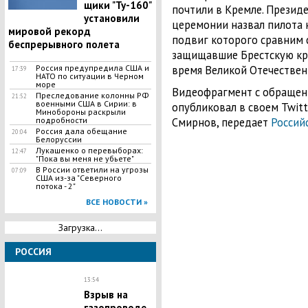
щики "Ту-160"
почтили в Кремле. Презид
установили
церемонии назвал пилота 
мировой рекорд
подвиг которого сравним с
беспрерывного полета
защищавшие Брестскую кре
Россия предупредила США и
время Великой Отечествен
17:39
НАТО по ситуации в Черном
море
Видеофрагмент с обращен
Преследование колонны РФ
21:52
военными США в Сирии: в
опубликовал в своем Twit
Минобороны раскрыли
подробности
Смирнов, передает
Россий
Россия дала обещание
20:04
Белоруссии
​Лукашенко о перевыборах:
12:47
"Пока вы меня не убьете"
В России ответили на угрозы
07:09
США из-за "Северного
потока - 2"
ВСЕ НОВОСТИ »
Загрузка...
РОССИЯ
13:54
​Взрыв на
газопроводе