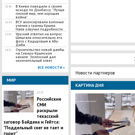
В Киеве поведали о своем
20:46
исходе по Донбассу: "Лучше
плохой мир, чем хорошая
война"
​ВСУ анонсировали военные
16:34
учения у границ Крыма:
Наев озвучил подробности
​Уруский ответил на вопрос
15:05
Шмыгаля относительно его
фото с Кадыровым в Абу-
Даби
​Строительство новой дамбы
14:31
на Северо-Крымском
канале: Зеленский дал
окончательный ответ
ВСЕ НОВОСТИ »
Новости партнеров
МИР
КАРТИНА ДНЯ
13:23
Российские
СМИ
раскрыли
техасский
заговор Байдена и Гейтса:
"Поддельный снег не тает и
горит"