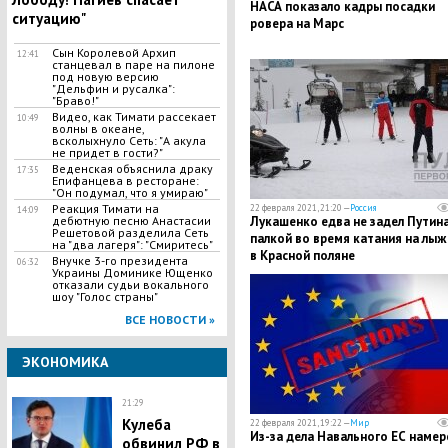
НАСА показало кадры посадки
ситуацию"
ровера на Марс
Сын Королевой Архип
12:41
станцевал в паре на пилоне
под новую версию
"Дельфин и русалка":
"Браво!"
Видео, как Тимати рассекает
10:49
волны в океане,
всколыхнуло Сеть: "А акула
не придет в гости?"
Веденская объяснила драку
17:35
Епифанцева в ресторане:
"Он подумал, что я умираю"
Реакция Тимати на
22 февраля 2021, 21:20 —
Россия
14:09
дебютную песню Анастасии
Лукашенко едва не задел Путин
Решетовой разделила Сеть
палкой во время катания на лыж
на "два лагеря": "Смиритесь"
в Красной поляне
Внучке 3-го президента
06:32
Украины Доминике Ющенко
отказали судьи вокального
шоу "Голос страны"
ВСЕ НОВОСТИ »
ЭКОНОМИКА
21:29
Кулеба
22 февраля 2021, 19:22 —
Мир
Из-за дела Навального ЕС намер
обвинил РФ в