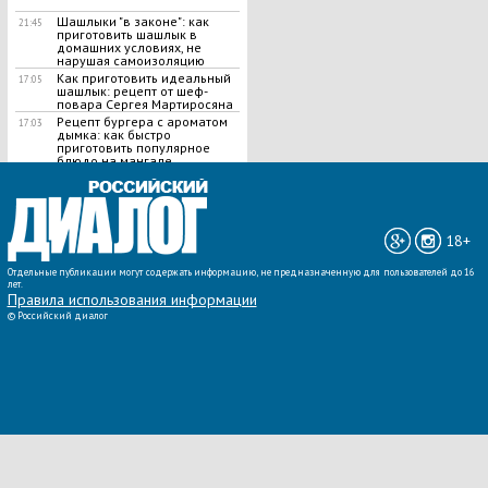
Шашлыки "в законе": как
21:45
приготовить шашлык в
домашних условиях, не
нарушая самоизоляцию
Как приготовить идеальный
17:05
шашлык​: рецепт от шеф-
повара Сергея Мартиросяна
Рецепт бургера с ароматом
17:03
дымка: как быстро
приготовить популярное
блюдо на мангале
ВСЕ НОВОСТИ »
18+
Отдельные публикации могут содержать информацию, не предназначенную для пользователей до 16
лет.
Правила использования информации
©
Российский диалог