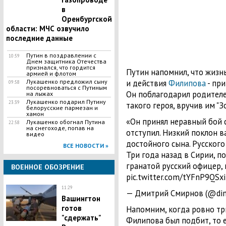
в
Оренбургской
области: МЧС озвучило
последние данные
Путин в поздравлении с
10:59
Днем защитника Отечества
признался, что гордится
Путин напомнил, что жизнь
армией и флотом
Лукашенко предложил сыну
и действия
Филипова
- при
09:58
посоревноваться с Путиным
Он поблагодарил родителей
на лыжах
Лукашенко подарил Путину
23:39
такого героя, вручив им "З
белорусские пармезан и
хамон
«Он принял неравный бой с
Лукашенко обогнал Путина
22:58
на снегоходе, попав на
отступил. Низкий поклон ва
видео
достойного сына. Русского
ВСЕ НОВОСТИ »
Три года назад в Сирии, п
гранатой русский офицер,
ВОЕННОЕ ОБОЗРЕНИЕ
pic.twitter.com/tYFnP9QSxi
11:29
— Дмитрий Смирнов (@dims
​Вашингтон
готов
Напомним, когда ровно тр
"сдержать"
Филипова был подбит, то 