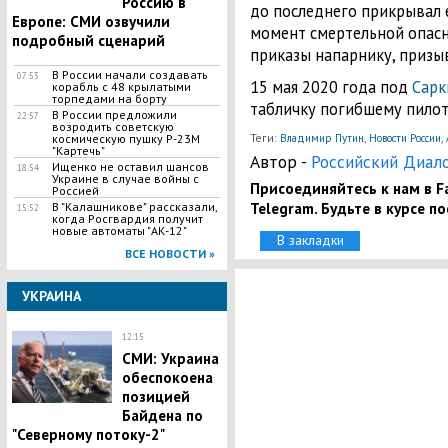
Россию в
до последнего прикрывал е
Европе: СМИ озвучили
момент смертельной опас
подробный сценарий
приказы напарнику, призыв
В России начали создавать
07:53
15 мая 2020 года под
Сарк
корабль с 48 крылатыми
торпедами на борту
табличку погибшему пилот
В России предложили
22:57
возродить советскую
Теги:
,
,
космическую пушку Р-23М
Владимир Путин
Новости России
"Картечь"
Автор -
Российский Диал
Ищенко не оставил шансов
18:54
Украине в случае войны с
Присоединяйтесь к нам в Fa
Россией
Telegram. Будьте в курсе п
В "Калашникове" рассказали,
15:52
когда Росгвардия получит
новые автоматы "АК-12"
В закладки
ВСЕ НОВОСТИ »
УКРАИНА
12:15
​СМИ: Украина
обеспокоена
позицией
Байдена по
"Северному потоку-2"