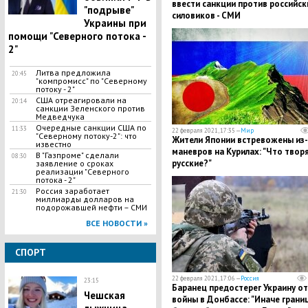
ввести санкции против российск
"подрыве"
силовиков - СМИ
Украины при
помощи "Северного потока -
2"
Литва предложила
20:45
"компромисс" по "Северному
потоку - 2"
США отреагировали на
20:14
санкции Зеленского против
Медведчука
Очередные санкции США по
11:33
22 февраля 2021, 17:35 —
Мир
"Северному потоку-2": что
Жители Японии встревожены из-
известно
маневров на Курилах: "Что твор
В "Газпроме" сделали
08:30
русские?"
заявление о сроках
реализации "Северного
потока - 2"
Россия заработает
21:30
миллиарды долларов на
подорожавшей нефти – СМИ
ВСЕ НОВОСТИ »
СПОРТ
22 февраля 2021, 17:06 —
Россия
23:15
​Баранец предостерег Украину от
Чешская
войны в Донбассе: "Иначе грани