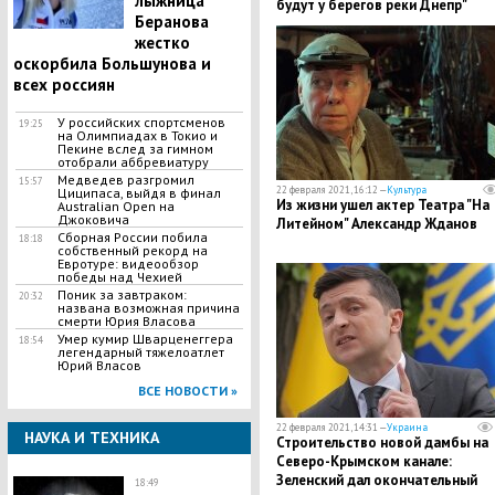
лыжница
будут у берегов реки Днепр"
Беранова
жестко
оскорбила Большунова и
всех россиян
У российских спортсменов
19:25
на Олимпиадах в Токио и
Пекине вслед за гимном
отобрали аббревиатуру
Медведев разгромил
15:57
22 февраля 2021, 16:12 —
Культура
Циципаса, выйдя в финал
Из жизни ушел актер Театра "На
Australian Open на
Джоковича
Литейном" Александр Жданов
Сборная России побила
18:18
собственный рекорд на
Евротуре: видеообзор
победы над Чехией
Поник за завтраком:
20:32
названа возможная причина
смерти Юрия Власова
Умер кумир Шварценеггера
18:54
легендарный тяжелоатлет
Юрий Власов
ВСЕ НОВОСТИ »
22 февраля 2021, 14:31 —
Украина
НАУКА И ТЕХНИКА
​Строительство новой дамбы на
Северо-Крымском канале:
Зеленский дал окончательный
18:49