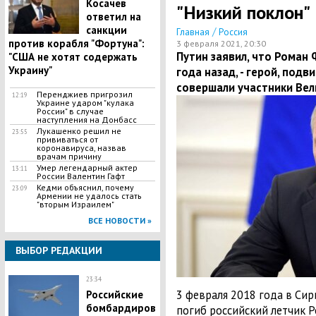
Косачев
"Низкий поклон"
ответил на
санкции
/
Главная
Россия
против корабля "Фортуна":
3 февраля 2021, 20:30
Путин заявил, что Роман 
"США не хотят содержать
Украину"
года назад, - герой, подв
совершали участники Вел
Перенджиев пригрозил
12:19
Украине ударом "кулака
России" в случае
наступления на Донбасс
Лукашенко решил не
23:55
прививаться от
коронавируса, назвав
врачам причину
Умер легендарный актер
13:11
России Валентин Гафт
Кедми объяснил, почему
23:09
Армении не удалось стать
"вторым Израилем"
ВСЕ НОВОСТИ »
ВЫБОР РЕДАКЦИИ
23:34
3 февраля 2018 года в Си
Российские
бомбардиров
погиб российский летчик Р