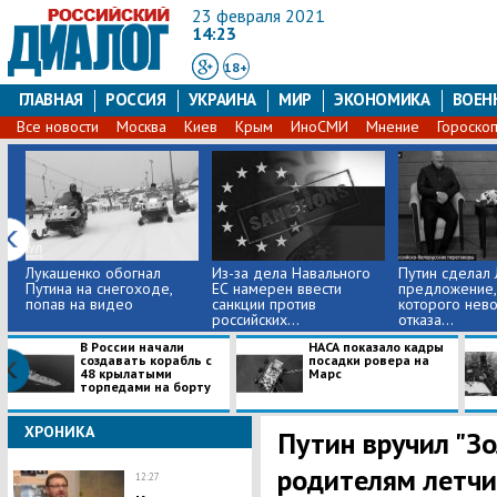
23 февраля 2021
14:23
18+
ГЛАВНАЯ
РОССИЯ
УКРАИНА
МИР
ЭКОНОМИКА
ВОЕН
Все новости
Москва
Киев
Крым
ИноСМИ
Мнение
Гороско
Лукашенко обогнал
Из-за дела Навального
Путин сделал
Путина на снегоходе,
ЕС намерен ввести
предложение,
попав на видео
санкции против
которого нев
российских...
отказа...
В России начали
НАСА показало кадры
создавать корабль с
посадки ровера на
48 крылатыми
Марс
торпедами на борту
ХРОНИКА
Путин вручил "З
родителям летчи
12:27