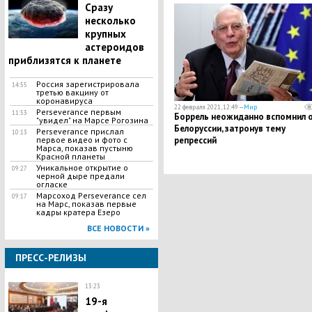
ответ
Сразу
несколько
крупных
астероидов
приблизятся к планете
Россия зарегистрировала
14:55
третью вакцину от
коронавируса
22 февраля 2021, 12:49 —
Мир
Perseverance первым
11:53
​Боррель неожиданно вспомнил 
"увидел" на Марсе Рогозина
Белоруссии, затронув тему
Perseverance прислал
10:13
первое видео и фото с
репрессий
Марса, показав пустыню
Красной планеты
Уникальное открытие о
09:27
черной дыре предали
огласке
Марсоход Perseverance сел
09:17
на Марс, показав первые
кадры кратера Езеро
ВСЕ НОВОСТИ »
ПРЕСС-РЕЛИЗЫ
13:23
19-я