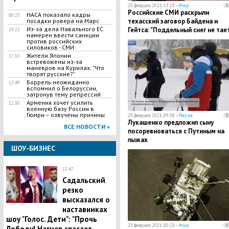
23 февраля 2021, 13:23 —
Мир
Российские СМИ раскрыли
НАСА показало кадры
00:23
посадки ровера на Марс
техасский заговор Байдена и
Из-за дела Навального ЕС
Гейтса: "Поддельный снег не тае
19:22
намерен ввести санкции
горит"
против российских
силовиков - СМИ
Жители Японии
17:35
встревожены из-за
маневров на Курилах: "Что
творят русские?"
​Боррель неожиданно
12:49
вспомнил о Белоруссии,
затронув тему репрессий
​Армения хочет усилить
12:30
военную базу России в
Гюмри – озвучены причины
23 февраля 2021, 09:58 —
Россия
Лукашенко предложил сыну
ВСЕ НОВОСТИ »
посоревноваться с Путиным на
лыжах
ШОУ-БИЗНЕС
12:47
Садальский
резко
высказался о
наставниках
шоу "Голос. Дети": "Прочь
23 февраля 2021, 00:23 —
Мир
Лободу! Нагиев спасает