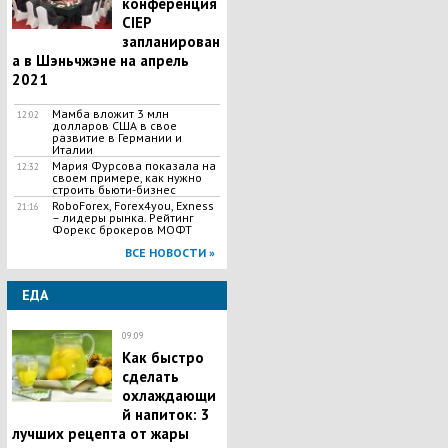
конференция
CIEP
запланирован
а в Шэньчжэне на апрель
2021
Мамба вложит 3 млн
12:02
долларов США в свое
развитие в Германии и
Италии
Мария Фурсова показала на
12:32
своем примере, как нужно
строить бьюти-бизнес
RoboForex, Forex4you, Exness
21:16
– лидеры рынка. Рейтинг
Форекс брокеров МОФТ
ВСЕ НОВОСТИ »
ЕДА
09:09
Как быстро
сделать
охлаждающи
й напиток: 3
лучших рецепта от жары