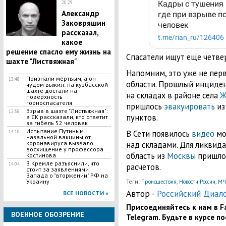
20:29
Александр
Заковряшин
рассказал,
какое
решение спасло ему жизнь на
Спасатели ищут еще четве
шахте "Листвяжная"
Напомним, это уже не пер
Признали мертвым, а он
13:48
области. Прошлый инциден
чудом выжил: на кузбасской
шахте достали на
на складах в районе села
Ж
поверхность
горноспасателя
пришлось
эвакуировать
из
Взрыв в шахте "Листвяжная":
12:58
пунктов.
в СК рассказали, кто ответит
за гибель 52 человек
Испытание Путиным
В Сети появилось
видео
мо
14:10
назальной вакцины от
коронавируса вызвало
над складами. Для ликвид
восхищение у профессора
область из
Москвы
пришлос
Костинова
В Кремле разъяснили, что
14:04
расчетов.
стоит за заявлениями
Запада о "вторжении" РФ на
Украину
Теги:
,
,
Происшествия
Новости России
МЧ
Автор -
Российский Диал
ВСЕ НОВОСТИ »
Присоединяйтесь к нам в Fa
ВОЕННОЕ ОБОЗРЕНИЕ
Telegram. Будьте в курсе п