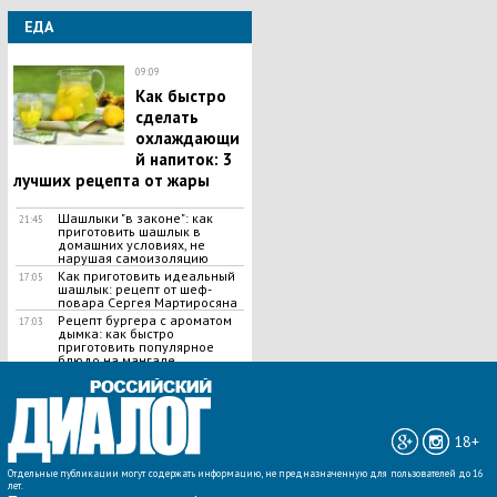
ЕДА
09:09
Как быстро
сделать
охлаждающи
й напиток: 3
лучших рецепта от жары
Шашлыки "в законе": как
21:45
приготовить шашлык в
домашних условиях, не
нарушая самоизоляцию
Как приготовить идеальный
17:05
шашлык​: рецепт от шеф-
повара Сергея Мартиросяна
Рецепт бургера с ароматом
17:03
дымка: как быстро
приготовить популярное
блюдо на мангале
ВСЕ НОВОСТИ »
18+
Отдельные публикации могут содержать информацию, не предназначенную для пользователей до 16
лет.