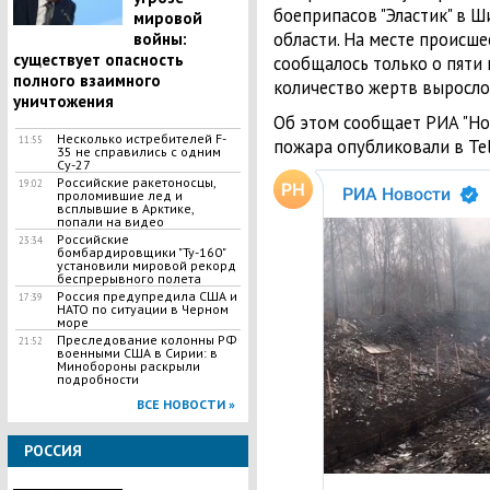
боеприпасов "Эластик" в 
мировой
области. На месте происше
войны:
существует опасность
сообщалось только о пяти 
полного взаимного
количество жертв выросло 
уничтожения
Об этом сообщает РИА "Нов
Несколько истребителей F-
11:55
пожара опубликовали в Tel
35 не справились с одним
Су-27
Российские ракетоносцы,
19:02
проломившие лед и
всплывшие в Арктике,
попали на видео
Российские
23:34
бомбардировщики "Ту-160"
установили мировой рекорд
беспрерывного полета
Россия предупредила США и
17:39
НАТО по ситуации в Черном
море
Преследование колонны РФ
21:52
военными США в Сирии: в
Минобороны раскрыли
подробности
ВСЕ НОВОСТИ »
РОССИЯ