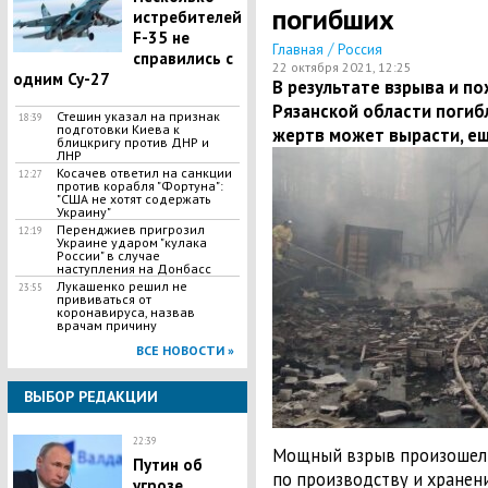
погибших
истребителей
F-35 не
/
Главная
Россия
справились с
22 октября 2021, 12:25
одним Су-27
В результате взрыва и по
Рязанской области погибл
Стешин указал на признак
18:39
подготовки Киева к
жертв может вырасти, е
блицкригу против ДНР и
ЛНР
​Косачев ответил на санкции
12:27
против корабля "Фортуна":
"США не хотят содержать
Украину"
Перенджиев пригрозил
12:19
Украине ударом "кулака
России" в случае
наступления на Донбасс
Лукашенко решил не
23:55
прививаться от
коронавируса, назвав
врачам причину
ВСЕ НОВОСТИ »
ВЫБОР РЕДАКЦИИ
22:39
Мощный взрыв произошел 
Путин об
по производству и хранен
угрозе