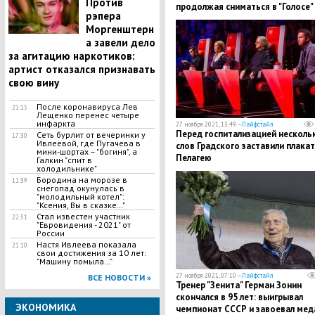
Против
продолжая сниматься в "Голосе"
рэпера
Моргенштерн
а завели дело
за агитацию наркотиков:
артист отказался признавать
свою вину
После коронавируса Лев
21:15
Лещенко перенес четыре
инфаркта
27 ноября 2021, 13:49 —
Лайфстайл
Перед госпитализацией несколь
Сеть бурлит от вечеринки у
17:30
Ивлеевой, где Пугачева в
слов Градского заставили плака
мини-шортах – "богиня", а
Пелагею
Галкин "спит в
холодильнике"
Бородина на морозе в
11:39
снегопад окунулась в
"молодильный котел":
"Ксения, Вы в сказке…"
Стал известен участник
22:51
"Евровидения - 2021" от
России
Настя Ивлеева показала
21:10
свои достижения за 10 лет:
"Машину помыла…"
27 ноября 2021, 07:10 —
Лайфстайл
ВСЕ НОВОСТИ »
Тренер "Зенита" Герман Зонин
скончался в 95 лет: выигрывал
ЭКОНОМИКА
чемпионат СССР и завоевал мед