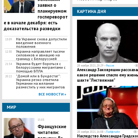
заявил о
планируемом
КАРТИНА ДНЯ
госпереворот
е в начале декабря: есть
доказательства разведки
​На Украине снова допустили
13:09
введение военного
положения
Украина направляет тысячи
12:30
силовиков и авиацию на
границу с Белоруссией
Украина будет бороться с
21:54
28 ноября 2021, 20:29 —
Россия
белорусскими мигрантами с
Александр Заковряшин рассказал
помощью БПЛА
какое решение спасло ему жизнь
"Домой или в Бундестаг":
20:22
Украина резко ответила
шахте "Листвяжная"
Германии на желание
разместить у них мигрантов
ВСЕ НОВОСТИ »
МИР
15:03
Французские
читатели:
28 ноября 2021, 16:08 —
Лайфстайл
Наследство Александра Градског