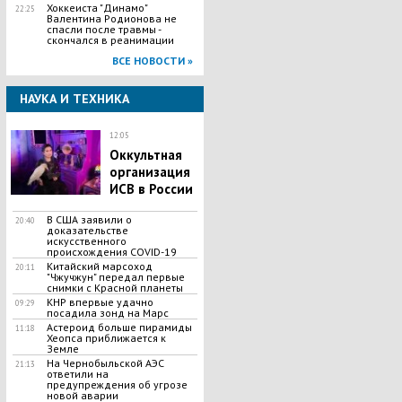
Хоккеиста "Динамо"
22:25
Валентина Родионова не
спасли после травмы -
скончался в реанимации
ВСЕ НОВОСТИ »
НАУКА И ТЕХНИКА
12:05
Оккультная
организация
ИСВ в России
В США заявили о
20:40
доказательстве
искусственного
происхождения COVID-19
Китайский марсоход
20:11
"Чжучжун" передал первые
снимки с Красной планеты
КНР впервые удачно
09:29
посадила зонд на Марс
Астероид больше пирамиды
11:18
Хеопса приближается к
Земле
На Чернобыльской АЭС
21:13
ответили на
предупреждения об угрозе
новой аварии