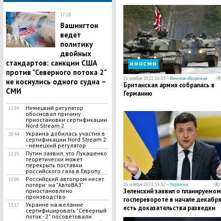
Олимпиады
17:28
Вашингтон
ведет
политику
двойных
стандартов: санкции США
иносми
против "Северного потока 2"
26 ноября 2021, 16:35 —
Военное обозрение
не коснулись одного судна –
Британская армия собралась в
СМИ
Германию
Немецкий регулятор
12:59
обосновал причину
приостановки сертификации
Nord Stream 2
Украина добилась участия в
20:44
сертификации Nord Stream 2
- немецкий регулятор
Путин заявил, что Лукашенко
12:25
теоретически может
перекрыть поставки
российского газа в Европу
Российский автопром несет
15:00
потери: на "АвтоВАЗ"
26 ноября 2021, 13:32 —
Украина
приостановлено
​Зеленский заявил о планируемом
производство
госперевороте в начале декабря
Украине на желание
13:17
есть доказательства разведки
сертифицировать "Северный
поток - 2" посоветовали