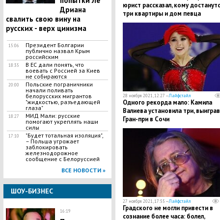
попытки Ле
юрист рассказал, кому достанут
Дриана
три квартиры и дом певца
свалить свою вину на
русских - верх цинизма
Президент Болгарии
15:06
публично назвал Крым
российским
В ЕС дали понять, что
18:35
воевать с Россией за Киев
не собираются
Польские пограничники
20:00
начали поливать
белорусских мигрантов
28 ноября 2021, 12:27 —
Лайфстайл
"жидкостью, разъедающей
Одного рекорда мало: Камила
глаза"
Валиева установила три, выиграв
МИД Мали: русские
18:27
Гран-при в Сочи
помогают укреплять наши
силы
"Будет тотальная изоляция",
17:10
– Польша угрожает
заблокировать
железнодорожное
сообщение с Белоруссией
ВСЕ НОВОСТИ »
ШОУ-БИЗНЕС
27 ноября 2021, 17:55 —
Лайфстайл
Градского не могли привести в
16:19
сознание более часа: болел,