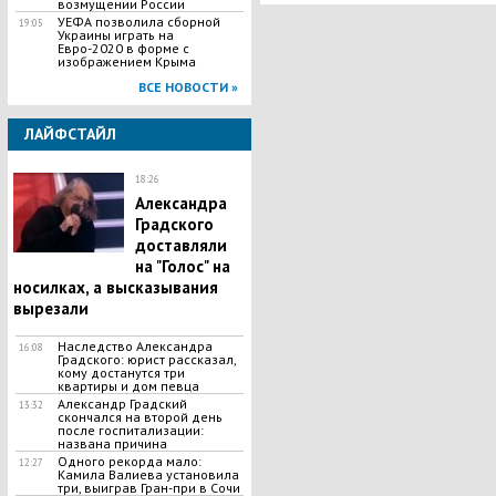
возмущении России
УЕФА позволила сборной
19:05
Украины играть на
Евро-2020 в форме с
изображением Крыма
ВСЕ НОВОСТИ »
ЛАЙФСТАЙЛ
18:26
Александра
Градского
доставляли
на "Голос" на
носилках, а высказывания
вырезали
Наследство Александра
16:08
Градского: юрист рассказал,
кому достанутся три
квартиры и дом певца
Александр Градский
13:32
скончался на второй день
после госпитализации:
названа причина
Одного рекорда мало:
12:27
Камила Валиева установила
три, выиграв Гран-при в Сочи