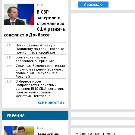
В закладки
15:39
В СВР
заверили о
стремлениях
США разжечь
конфликт в Донбассе
Путин сделал Алиеву и
11:32
Пашиняну подарки, которые
помирят их в Карабахе
Британская армия
16:35
собралась в Германию
Советник Зеленского связал
10:59
слухи о введении военного
положения на Украине с
Россией
В Черное море
15:43
направляется ракетный
эсминец ВМС США: сенаторы
прокомментировали
действия Пентагона
ВСЕ НОВОСТИ »
УКРАИНА
13:32
Новости партнеров
​Зеленский