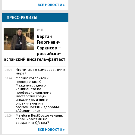
ВСЕ НОВОСТИ »
ПРЕСС-РЕЛИЗЫ
19:47
Вартан
Георгиевич
Саркисов —
российско-
испанский писатель-фантаст.
Что читают о саморазвитии в
19:04
мире?
Москва готовится к
20:24
проведению X
Международного
чемпионата по
профессиональному
мастерству среди
инвалидов и лиц с
ограниченными
возможностями здоровья
«Абилимпикс»
Мамба и BestDoctor узнали,
10:00
спрашивают ли на
свиданиях QR-код?
ВСЕ НОВОСТИ »