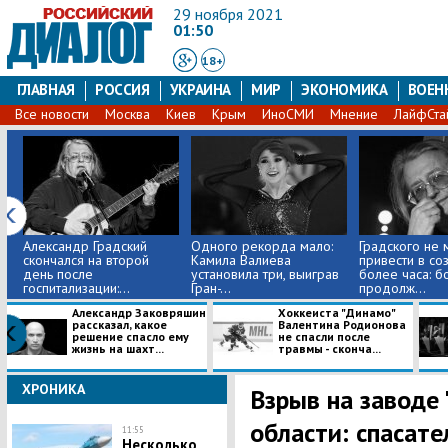
29 ноября 2021
01:50
18+
ГЛАВНАЯ
РОССИЯ
УКРАИНА
МИР
ЭКОНОМИКА
ВОЕН
Все новости
Москва
Киев
Крым
ИноСМИ
Мнение
ЛайфСта
Александр Градский
Одного рекорда мало:
Градского не 
скончался на второй
Камила Валиева
привести в со
день после
установила три, выиграв
более часа: б
госпитализации:...
Гран-...
продолж...
Александр Заковряшин
Хоккеиста "Динамо"
рассказал, какое
Валентина Родионова
решение спасло ему
не спасли после
жизнь на шахт...
травмы - сконча...
ХРОНИКА
Взрыв на заводе 
области: спасате
11:55
Несколько