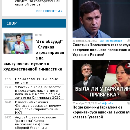
следить за своевременной
оплатой счетов
ВСЕ НОВОСТИ »
СПОРТ
07:40
"Это абсурд!"
26 ноября 2021, 10:59 —
Военное обозрение
Советник Зеленского связал слух
- Слуцкая
введении военного положения н
отреагировал
Украине с Россией
а на
выступления мужчин в
художественной гимнастике
Новый сезон РПЛ и новые
12:27
интриги
У России еще одно "золото"
23:52
в тхэквондо: наши атлеты
пока на 4-м месте в общем
зачете на Олимпиаде 2020
Известный хоккеист
20:43
25 ноября 2021, 19:22 —
Лайфстайл
Фетисов рассказал, почему
После кончины Гаркалина от
надо ориентироваться на
коронавируса адвокат высказал
НХЛ
клевете Гузеевой
Андрей Шевченко после
14:30
"разгрома" Кипра
высказался о форме
сборной Украины и