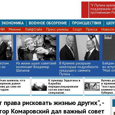
"У Путина крепк
поддержали об
противникам Ро
ЭКОНОМИКА
ВОЕННОЕ ОБОЗРЕНИЕ
ПРОИСШЕСТВИЯ
ШОУ
СМИ
Мнение
ЛайфСтайл
Пресс-релизы
Спорт
Пресса
Новости
естом
Из жизни ушел советский
В Кремле раскрыли
Байден 
и он
космонавт Владимир
некоторые подробности
во всту
Шаталов
грядущего саммита
"Мой от
Путина ...
чак заявила, что
К приезду Эрдогана в
Бузову до
берниев довел
Карабах
в прямом
ову до слез ее
передислоцировали
"постара
тодом
сотни элитных
коммент
спецназов...
Губерни..
т права рисковать жизнью других", -
тор Комаровский дал важный совет