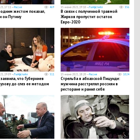
21, 17:11 —
Россия
469
15 июня 2021, 19:10 —
Лайфстайл
356
 одним жестом показал,
В связи с полученной травмой
и он Путину
Жирков пропустит остаток
Евро-2020
21, 19:09 —
Лайфстайл
511
15 июня 2021, 18:20 —
Россия
1024
заявила, что Губерниев
Стрельба в абхазской Пицунде:
узову до слез ее методом
мужчина расстрелял россиян в
ресторане и ранил себя