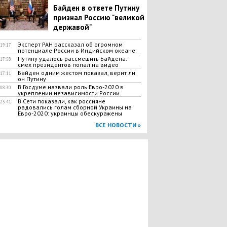
Байден в ответе Путину
признал Россию "великой
державой"
Эксперт РАН рассказал об огромном
19:17
потенциале России в Индийском океане
Путину удалось рассмешить Байдена:
17:58
смех президентов попал на видео
Байден одним жестом показал, верит ли
17:11
он Путину
В Госдуме назвали роль Евро-2020 в
08:30
укреплении независимости России
В Сети показали, как россияне
23:41
радовались голам сборной Украины на
Евро-2020: украинцы обескуражены
ВСЕ НОВОСТИ »