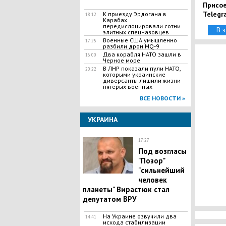
Присое
Telegr
К приезду Эрдогана в
18:12
Карабах
передислоцировали сотни
В 
элитных спецназовцев
Военные США умышленно
17:25
разбили дрон MQ-9
Два корабля НАТО зашли в
16:00
Черное море
В ЛНР показали пули НАТО,
20:22
которыми украинские
диверсанты лишили жизни
пятерых военных
ВСЕ НОВОСТИ »
УКРАИНА
17:27
Под возгласы
"Позор"
"сильнейший
человек
планеты" Вирастюк стал
депутатом ВРУ
На Украине озвучили два
14:41
исхода стабилизации