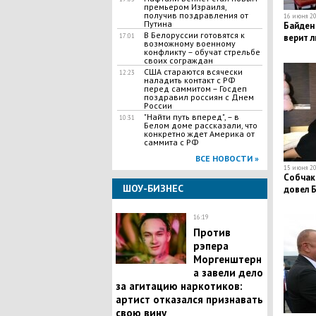
премьером Израиля,
получив поздравления от
16 июня 20
Путина
Байден
В Белоруссии готовятся к
17:01
верит л
возможному военному
конфликту – обучат стрельбе
своих сограждан
США стараются всячески
12:23
наладить контакт с РФ
перед саммитом – Госдеп
поздравил россиян с Днем
России
"Найти путь вперед", – в
10:31
Белом доме рассказали, что
конкретно ждет Америка от
саммита с РФ
ВСЕ НОВОСТИ »
15 июня 20
Собчак 
ШОУ-БИЗНЕС
довел Б
16:19
Против
рэпера
Моргенштерн
а завели дело
за агитацию наркотиков:
артист отказался признавать
свою вину