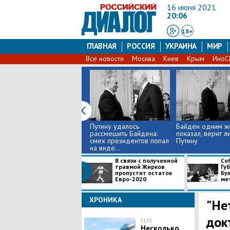
16 июня 2021
20:06
18+
ГЛАВНАЯ
РОССИЯ
УКРАИНА
МИР
Все новости
Москва
Киев
Крым
Ино
Путину удалось
Байден одним ж
рассмешить Байдена:
показал, верит л
смех президентов попал
Путину
на виде...
В связи с полученной
Соб
травмой Жирков
Гу
пропустит остаток
Буз
Евро-2020
ме
ХРОНИКА
"Не
док
11:55
Несколько