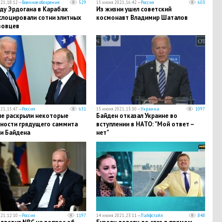
21, 18:12 —
Военное обозрение
529
15 июня 2021, 16:42 —
Россия
603
ду Эрдогана в Карабах
Из жизни ушел советский
слоцировали сотни элитных
космонавт Владимир Шаталов
зовцев
21, 15:47 —
Россия
631
15 июня 2021, 13:30 —
Украина
1097
ле раскрыли некоторые
Байден отказал Украине во
ности грядущего саммита
вступлении в НАТО: "Мой ответ –
 и Байдена
нет"
21, 12:10 —
Россия
1197
14 июня 2021, 23:11 —
Лайфстайл
848