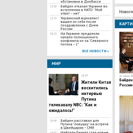
обстановки в Донбассе
Байден отказал Украине во
13:30
вступлении в НАТО: "Мой
Новост
ответ – нет"
Украинский журналист
15:19
вышел из себя после
КАРТИ
поздравления с Днем
России
На Украине предрекли
08:23
начало полноценного
конфликта из-за "Северного
потока – 2"
ВСЕ НОВОСТИ »
МИР
18:59
16 июня 20
Байден 
Жители Китая
Россию
восхитились
интервью
Путина
телеканалу NBC: "Как и
ожидалось!"
Байден расставил для
20:49
Путина "ловушку" на встрече
в Швейцарии – СМИ
Нафтали Беннет стал новым
19:03