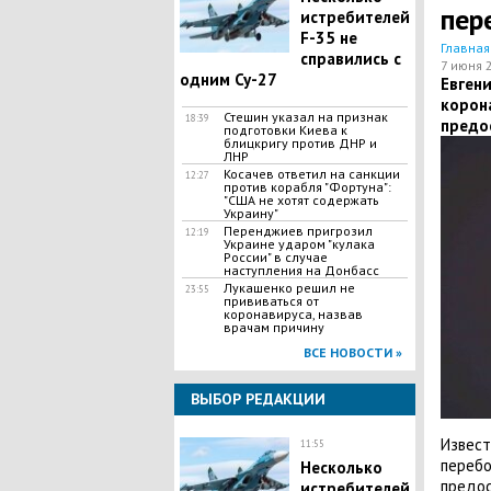
пер
истребителей
F-35 не
Главная
справились с
7 июня 
одним Су-27
Евген
корон
Стешин указал на признак
18:39
предо
подготовки Киева к
блицкригу против ДНР и
ЛНР
​Косачев ответил на санкции
12:27
против корабля "Фортуна":
"США не хотят содержать
Украину"
Перенджиев пригрозил
12:19
Украине ударом "кулака
России" в случае
наступления на Донбасс
Лукашенко решил не
23:55
прививаться от
коронавируса, назвав
врачам причину
ВСЕ НОВОСТИ »
ВЫБОР РЕДАКЦИИ
Извест
11:55
перебо
Несколько
предос
истребителей