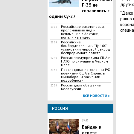
других
F-35 не
справились с
"Даже 
одним Су-27
равно 
корона
Российские ракетоносцы,
19:02
специа
проломившие лед и
всплывшие в Арктике,
попали на видео
Российские
23:34
бомбардировщики "Ту-160"
установили мировой рекорд
беспрерывного полета
Россия предупредила США и
17:39
НАТО по ситуации в Черном
море
Преследование колонны РФ
21:52
военными США в Сирии: в
Минобороны раскрыли
подробности
Россия дала обещание
20:04
Белоруссии
ВСЕ НОВОСТИ »
РОССИЯ
19:47
Байден в
ответе