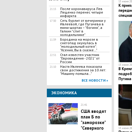
15 июня 20
К приез
После коронавируса Лев
21:15
переди
Лещенко перенес четыре
спецна
инфаркта
Сеть бурлит от вечеринки у
17:30
Ивлеевой, где Пугачева в
мини-шортах – "богиня", а
Галкин "спит в
холодильнике"
Бородина на морозе в
11:39
снегопад окунулась в
"молодильный котел":
"Ксения, Вы в сказке…"
Стал известен участник
22:51
"Евровидения - 2021" от
России
15 июня 20
Настя Ивлеева показала
21:10
В Крем
свои достижения за 10 лет:
"Машину помыла…"
подроб
Путина
ВСЕ НОВОСТИ »
ЭКОНОМИКА
21:41
США вводят
план Б по
"заморозке"
"Северного
15 июня 20