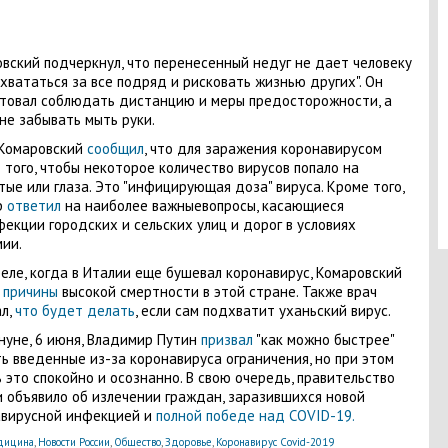
вский подчеркнул, что перенесенный недуг не дает человеку
"хвататься за все подряд и рисковать жизнью других". Он
товал соблюдать дистанцию и меры предосторожности, а
не забывать мыть руки.
 Комаровский
сообщил
, что для заражения коронавирусом
 того, чтобы некоторое количество вирусов попало на
тые или глаза. Это "инфицирующая доза" вируса. Кроме того,
р
ответил
на наиболее важныевопросы, касающиеся
екции городских и сельских улиц и дорог в условиях
ии.
реле, когда в Италии еще бушевал коронавирус, Комаровский
л
причины
высокой смертности в этой стране. Также врач
л,
что будет делать
, если сам подхватит уханьский вирус.
нуне, 6 июня, Владимир Путин
призвал
"как можно быстрее"
ь введенные из-за коронавируса ограничения, но при этом
 это спокойно и осознанно. В свою очередь, правительство
объявило об излечении граждан, заразившихся новой
авирусной инфекцией и
полной победе над COVID-19.
дицина
,
Новости России
,
Общество
,
Здоровье
,
Коронавирус Covid-2019