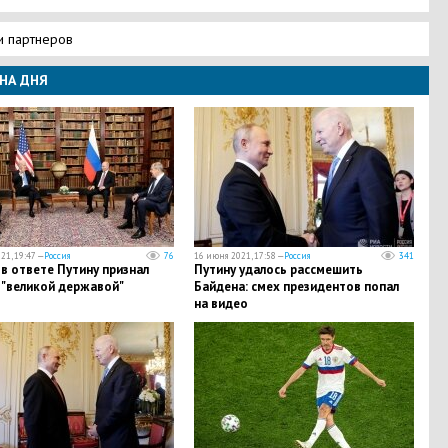
и партнеров
НА ДНЯ
21, 19:47 —
Россия
76
16 июня 2021, 17:58 —
Россия
341
в ответе Путину признал
Путину удалось рассмешить
 "великой державой"
Байдена: смех президентов попал
на видео