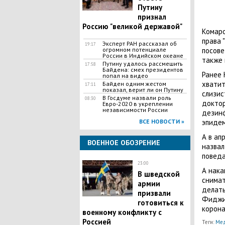
Путину
признал
Россию "великой державой"
Комаро
права 
Эксперт РАН рассказал об
19:17
огромном потенциале
посове
России в Индийском океане
также 
Путину удалось рассмешить
17:58
Байдена: смех президентов
Ранее
попал на видео
хватит
Байден одним жестом
17:11
показал, верит ли он Путину
слизис
В Госдуме назвали роль
08:30
докто
Евро-2020 в укреплении
независимости России
дезинф
ВСЕ НОВОСТИ »
эпидем
А в ап
ВОЕННОЕ ОБОЗРЕНИЕ
назва
поведа
23:00
А нака
В шведской
снимат
армии
делать
призвали
Фиджи 
готовиться к
корон
военному конфликту с
Россией
Теги:
Ме