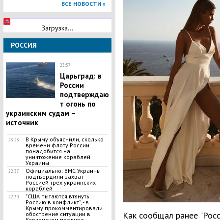
ВСЕ НОВОСТИ »
Загрузка...
РОССИЯ
23:57
Царьград: в
России
подтверждаю
т огонь по
украинским судам –
источник
В Крыму объяснили, сколько
23:23
времени флоту России
понадобится на
уничтожение кораблей
Украины
Официально: ВМС Украины
22:37
подтвердили захват
Россией трех украинских
кораблей
"США пытаются втянуть
22:30
Россию в конфликт", - в
Крыму прокомментировали
Как сообщал ранее "Росс
обострение ситуации в
Керченском проливе