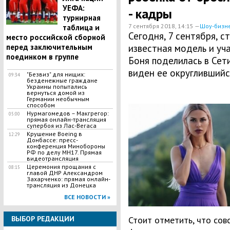
УЕФА:
- кадры
турнирная
7 сентября 2018, 14:15 —
Шоу-бизн
таблица и
Сегодня, 7 сентября, с
место российской сборной
перед заключительным
известная модель и уч
поединком в группе
Боня поделилась в Сет
виден ее округлившийс
"Безвиз" для нищих:
09:34
безденежные граждане
Украины попытались
вернуться домой из
Германии необычным
способом
Нурмагомедов – Макгрегор:
05:00
прямая онлайн-трансляция
супербоя из Лас-Вегаса
Крушение Boeing в
12:29
Донбассе: пресс-
конференция Минобороны
РФ по делу МН17. Прямая
видеотрансляция
Церемония прощания с
08:15
главой ДНР Александром
Захарченко: прямая онлайн-
трансляция из Донецка
ВСЕ НОВОСТИ »
ВЫБОР РЕДАКЦИИ
Стоит отметить, что сов