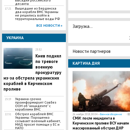
высадки российского
десанта
Вышедшие из Бердянска
17:21
два корабля ВМС Украины
не решились войти в
территориальные воды РФ
ВСЕ НОВОСТИ »
Загрузка...
УКРАИНА
23:32
Новости партнеров
Киев поднял
по тревоге
КАРТИНА ДНЯ
военную
прокуратуру
из-за обстрела украинских
кораблей в Керченском
проливе
Украина срочно
23:19
проинформирует Совбез
ООН об "инциденте" с
кораблями ВМС
Обстрел кораблей ВМС
22:51
26 ноября 2018, 00:04 —
Военное обозрение
Украины: Порошенко
СМИ: после инцидента в
созывает военный кабинет,
Керченском проливе ВСУ начали
МИД просит помощи у ЕС и
НАТО
массированный обстрел ДНР