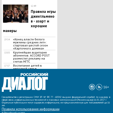
12:49
Правила игры
джентльмено
в - азарт и
хорошие
манеры
«Конец власти белого
19:54
мужчины средних лет»:
стартовал шестой сезон
«Карточного домика»
Крупнейшая аудитория
13:03
абонентов: ACCORD POST
разместит рекламу на
счетах МГТС
Воспитание детей в
17:57
неполной семье
ВСЕ НОВОСТИ »
16+
Свидетельство о регистрации СМИ ЭЛ № ФС 77 - 68342 выдано федеральной службой по надзору в
сфере связи, информационных технологий и массовых коммуникаций (Роскомнадзор) 16.01.2017 г.
Отдельные публикации могут содержать информацию, не предназначенную для пользователей до 16
лет.
Правила использования информации
©
Российский диалог