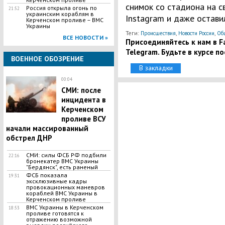
снимок со стадиона на с
Россия открыла огонь по
21:52
украинским кораблям в
Instagram и даже остави
Керченском проливе – ВМС
Украины
Теги:
,
,
Происшествия
Новости России
Об
ВСЕ НОВОСТИ »
Присоединяйтесь к нам в Fa
Telegram. Будьте в курсе п
ВОЕННОЕ ОБОЗРЕНИЕ
В закладки
00:04
СМИ: после
инцидента в
Керченском
проливе ВСУ
начали массированный
обстрел ДНР
СМИ: силы ФСБ РФ подбили
22:16
бронекатер ВМС Украины
"Бердянск", есть раненый
ФСБ показала
19:31
эксклюзивные кадры
провокационных маневров
кораблей ВМС Украины в
Керченском проливе
ВМС Украины в Керченском
18:53
проливе готовятся к
отражению возможной