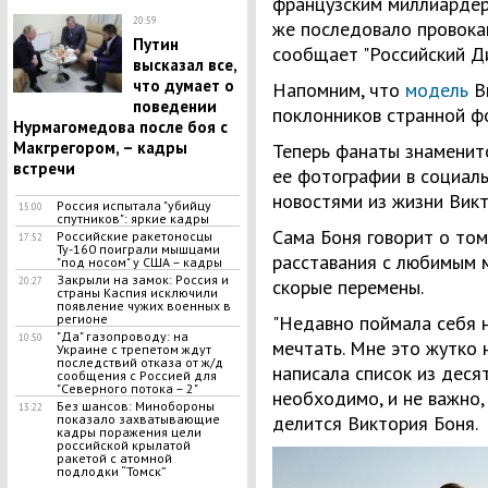
французским миллиарде
20:59
же последовало провока
Путин
сообщает "Российский Ди
высказал все,
что думает о
Напомним, что
модель
Ви
поведении
поклонников странной фо
Нурмагомедова после боя с
Макгрегором, – кадры
Теперь фанаты знаменит
встречи
ее фотографии в социаль
новостями из жизни Викт
Россия испытала "убийцу
15:00
спутников": яркие кадры
Сама Боня говорит о том,
Российские ракетоносцы
17:52
Ту-160 поиграли мышцами
расставания с любимым м
"под носом" у США – кадры
Закрыли на замок: Россия и
20:27
скорые перемены.
страны Каспия исключили
появление чужих военных в
регионе
"Недавно поймала себя н
"Да" газопроводу: на
10:50
мечтать. Мне это жутко 
Украине с трепетом ждут
последствий отказа от ж/д
написала список из деся
сообщения с Россией для
"Северного потока – 2"
необходимо, и не важно, 
Без шансов: Минобороны
13:22
показало захватывающие
делится Виктория Боня.
кадры поражения цели
российской крылатой
ракетой с атомной
подлодки “Томск”