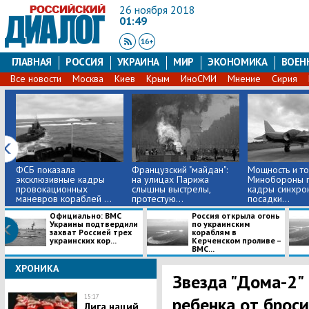
26 ноября 2018
01:49
ГЛАВНАЯ
РОССИЯ
УКРАИНА
МИР
ЭКОНОМИКА
ВОЕН
Все новости
Москва
Киев
Крым
ИноСМИ
Мнение
Сирия
ФСБ показала
Французский "майдан":
Мощность и то
эксклюзивные кадры
на улицах Парижа
Минобороны п
провокационных
слышны выстрелы,
кадры синхро
маневров кораблей ...
протестую...
посадки...
Официально: ВМС
Россия открыла огонь
Украины подтвердили
по украинским
захват Россией трех
кораблям в
украинских кор...
Керченском проливе –
ВМС...
ХРОНИКА
​Звезда "Дома-2"
15:17
ребенка от брос
Лига наций