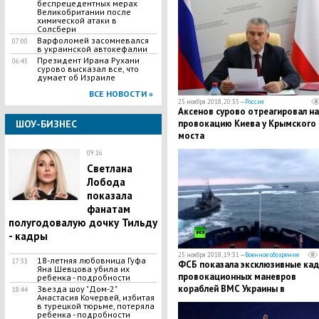
беспрецедентных мерах
Великобритании после
химической атаки в
Солсбери
Варфоломей засомневался
07:00
в украинской автокефалии
Президент Ирана Рухани
06:45
сурово высказал все, что
думает об Израиле
ВСЕ НОВОСТИ »
25 ноября 2018, 20:35 —
Россия
Аксенов сурово отреагировал на
ШОУ-БИЗНЕС
провокацию Киева у Крымского
моста
09:16
Светлана
Лобода
показала
фанатам
полугодовалую дочку Тильду
- кадры
25 ноября 2018, 19:31 —
Военное обозрение
18-летняя любовница Гуфа
17:33
ФСБ показала эксклюзивные ка
Яна Шевцова убила их
провокационных маневров
ребенка - подробности
кораблей ВМС Украины в
Звезда шоу "Дом-2"
18:44
Анастасия Кочервей, избитая
Керченском проливе
в турецкой тюрьме, потеряла
ребенка - подробности