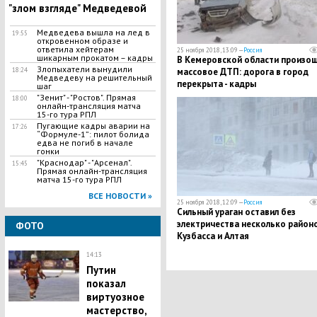
"злом взгляде" Медведевой
Медведева вышла на лед в
19:55
откровенном образе и
ответила хейтерам
25 ноября 2018, 13:09 —
Россия
шикарным прокатом – кадры
В Кемеровской области произо
Злопыхатели вынудили
18:24
массовое ДТП: дорога в город
Медведеву на решительный
перекрыта - кадры
шаг
"Зенит" - "Ростов". Прямая
18:00
онлайн-трансляция матча
15-го тура РПЛ
Пугающие кадры аварии на
17:26
“Формуле-1”: пилот болида
едва не погиб в начале
гонки
"Краснодар" - "Арсенал".
15:45
Прямая онлайн-трансляция
матча 15-го тура РПЛ
ВСЕ НОВОСТИ »
25 ноября 2018, 12:09 —
Россия
Сильный ураган оставил без
электричества несколько район
ФОТО
Кузбасса и Алтая
14:13
Путин
показал
виртуозное
мастерство,