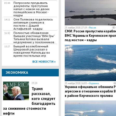
Попросили предъявить
05:44
документы: преступник
напал с ножом на двоих
полицейских в Москве -
кадры
Оля Полякова поделилась
14:11
интимным снимком в
постели с Дашей
25 ноября 2018, 17:19 —
Россия
Астафьевой - кадры
СМИ: Россия пропустила корабл
Полностью обнаженная
16:42
ВМС Украины в Керченском прол
бывшая участница "ВИА Гры"
Татьяна Котова вызвала
под мостом – кадры
недоумение у поклонников
Бывший возлюбленный
15:27
Шнуровой рассказал о
поведении Матильды во
время постельных игр
ВСЕ НОВОСТИ »
ЭКОНОМИКА
19:24
25 ноября 2018, 16:05 —
Украина
Украина официально обвинила Р
Трамп
агрессии в отношении корабля 
рассказал,
в районе Керченского пролива
кого следует
благодарить
за снижение стоимости
нефти