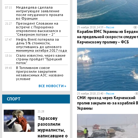
Медведева сделала
07:15
интригующее заявление
после неудачного проката
во Франции
Президент Словакии на
21:27
встрече с Порошенко
25 ноября 2018, 14:59 —
Россия
откровенно высказался о
Корабли ВМС Украины из Бердян
"Северном потоке – 2"
на предельной скорости следуют
Нефть Brent потеряла за
17:47
Керченскому проливу – ФСБ
день 5% стоимости,
опустившись до ценового
минимума октября 2017 года
Стало известно, через какие
13:16
страны пройдет "Турецкий
поток"
В Топливном союзе
09:43
пригрозили закрытием
независимых АЗС: названо
условие
ВСЕ НОВОСТИ »
25 ноября 2018, 13:40 —
Россия
СМИ: проход через Керченский
СПОРТ
пролив закрыли из-за кораблей 
Украины
21:28
Тарасову
разозлили
журналисты,
написавшие о