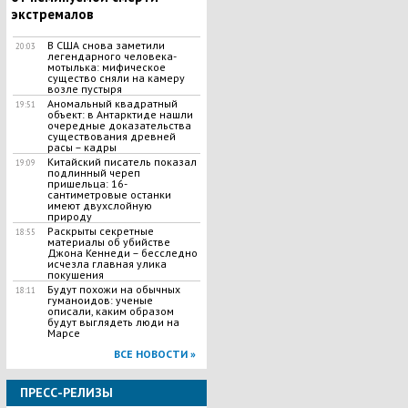
экстремалов
В США снова заметили
20:03
легендарного человека-
мотылька: мифическое
существо сняли на камеру
возле пустыря
Аномальный квадратный
19:51
объект: в Антарктиде нашли
очередные доказательства
существования древней
расы – кадры
Китайский писатель показал
19:09
подлинный череп
пришельца: 16-
сантиметровые останки
имеют двухслойную
природу
Раскрыты секретные
18:55
материалы об убийстве
Джона Кеннеди – бесследно
исчезла главная улика
покушения
Будут похожи на обычных
18:11
гуманоидов: ученые
описали, каким образом
будут выглядеть люди на
Марсе
ВСЕ НОВОСТИ »
ПРЕСС-РЕЛИЗЫ