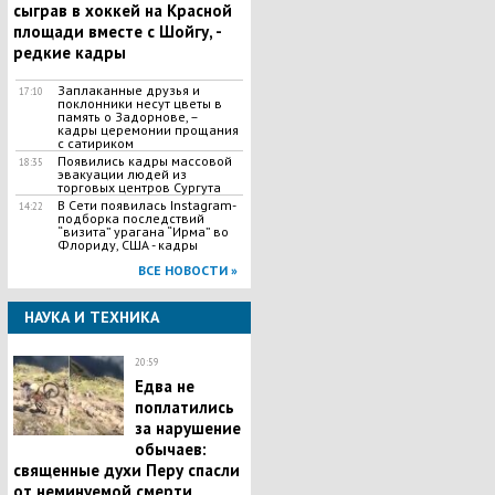
сыграв в хоккей на Красной
площади вместе с Шойгу, -
редкие кадры
Заплаканные друзья и
17:10
поклонники несут цветы в
память о Задорнове, –
кадры церемонии прощания
с сатириком
Появились кадры массовой
18:35
эвакуации людей из
торговых центров Сургута
В Сети появилась Іnstagram-
14:22
подборка последствий
“визита” урагана “Ирма” во
Флориду, США - кадры
ВСЕ НОВОСТИ »
НАУКА И ТЕХНИКА
20:59
Едва не
поплатились
за нарушение
обычаев:
священные духи Перу спасли
от неминуемой смерти