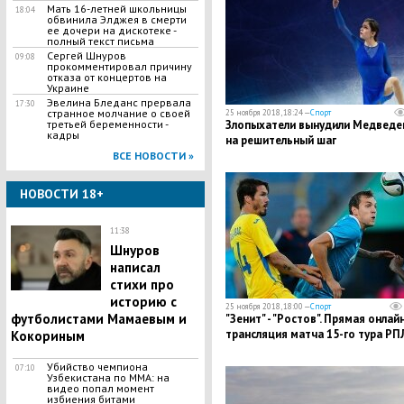
Мать 16-летней школьницы
18:04
обвинила Элджея в смерти
ее дочери на дискотеке -
полный текст письма
Сергей Шнуров
09:08
прокомментировал причину
отказа от концертов на
Украине
Эвелина Бледанс прервала
17:30
странное молчание о своей
25 ноября 2018, 18:24 —
Спорт
третьей беременности -
Злопыхатели вынудили Медведе
кадры
на решительный шаг
ВСЕ НОВОСТИ »
НОВОСТИ 18+
11:38
Шнуров
написал
стихи про
историю с
25 ноября 2018, 18:00 —
Спорт
футболистами Мамаевым и
"Зенит" - "Ростов". Прямая онлай
трансляция матча 15-го тура РП
Кокориным
Убийство чемпиона
07:10
Узбекистана по MMA: на
видео попал момент
избиения битами