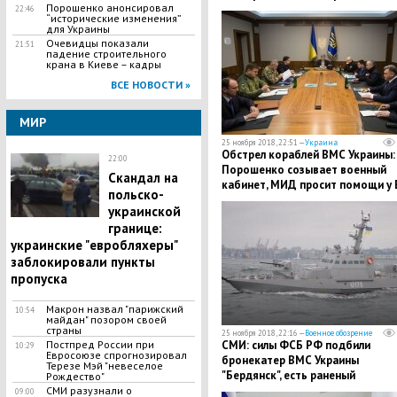
Порошенко анонсировал
22:46
“исторические изменения”
для Украины
Очевидцы показали
21:51
падение строительного
крана в Киеве – кадры
ВСЕ НОВОСТИ »
МИР
25 ноября 2018, 22:51 —
Украина
Обстрел кораблей ВМС Украины:
22:00
Порошенко созывает военный
Скандал на
кабинет, МИД просит помощи у 
польско-
НАТО
украинской
границе:
украинские "евробляхеры"
заблокировали пункты
пропуска
Макрон назвал "парижский
10:54
майдан" позором своей
страны
25 ноября 2018, 22:16 —
Военное обозрение
Постпред России при
СМИ: силы ФСБ РФ подбили
10:29
Евросоюзе спрогнозировал
бронекатер ВМС Украины
Терезе Мэй "невеселое
"Бердянск", есть раненый
Рождество"
СМИ разузнали о
09:00