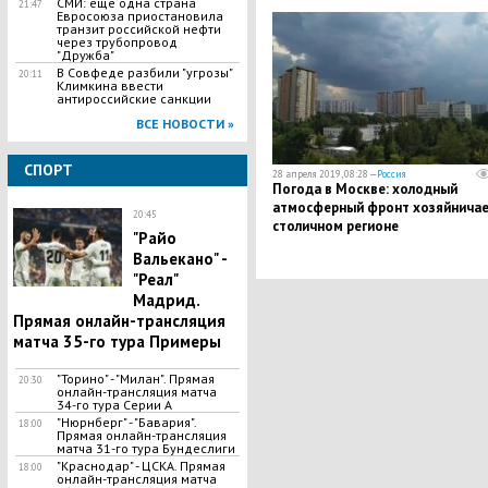
СМИ: еще одна страна
21:47
Евросоюза приостановила
транзит российской нефти
через трубопровод
"Дружба"
В Совфеде разбили "угрозы"
20:11
Климкина ввести
антироссийские санкции
ВСЕ НОВОСТИ »
СПОРТ
28 апреля 2019, 08:28 —
Россия
​Погода в Москве: холодный
атмосферный фронт хозяйничае
20:45
столичном регионе
"Райо
Вальекано" -
"Реал"
Мадрид.
Прямая онлайн-трансляция
матча 35-го тура Примеры
"Торино" - "Милан". Прямая
20:30
онлайн-трансляция матча
34-го тура Серии А
"Нюрнберг" - "Бавария".
18:00
Прямая онлайн-трансляция
матча 31-го тура Бундеслиги
"Краснодар" - ЦСКА. Прямая
18:00
онлайн-трансляция матча