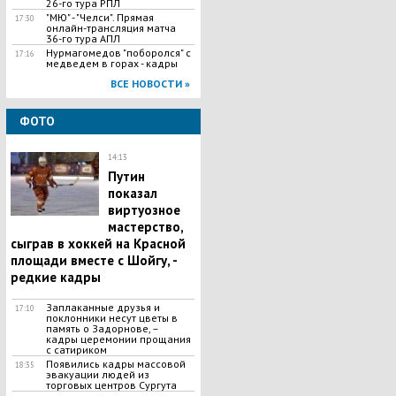
26-го тура РПЛ
"МЮ" - "Челси". Прямая
17:30
онлайн-трансляция матча
36-го тура АПЛ
​Нурмагомедов "поборолся" с
17:16
медведем в горах - кадры
ВСЕ НОВОСТИ »
ФОТО
14:13
Путин
показал
виртуозное
мастерство,
сыграв в хоккей на Красной
площади вместе с Шойгу, -
редкие кадры
Заплаканные друзья и
17:10
поклонники несут цветы в
память о Задорнове, –
кадры церемонии прощания
с сатириком
Появились кадры массовой
18:35
эвакуации людей из
торговых центров Сургута