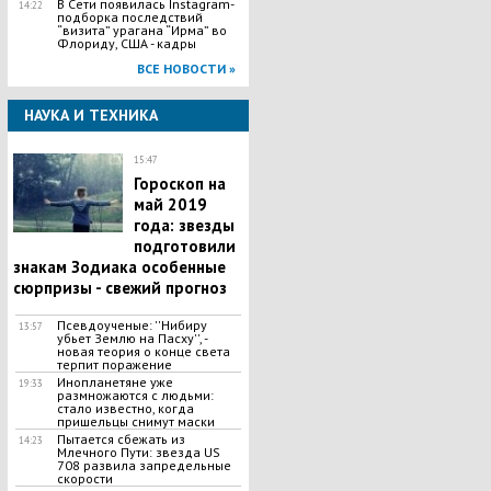
В Сети появилась Іnstagram-
14:22
подборка последствий
“визита” урагана “Ирма” во
Флориду, США - кадры
ВСЕ НОВОСТИ »
НАУКА И ТЕХНИКА
15:47
Гороскоп на
май 2019
года: звезды
подготовили
знакам Зодиака особенные
сюрпризы - свежий прогноз
Псевдоученые: ''Нибиру
13:57
убьет Землю на Пасху'', -
новая теория о конце света
терпит поражение
Инопланетяне уже
19:33
размножаются с людьми:
стало известно, когда
пришельцы снимут маски
Пытается сбежать из
14:23
Млечного Пути: звезда US
708 развила запредельные
скорости