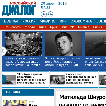
29 апреля 2019
07:32
18+
ГЛАВНАЯ
РОССИЯ
УКРАИНА
МИР
ЭКОНОМИКА
ВОЕН
Все новости
Москва
Киев
Крым
ИноСМИ
Мнение
Сирия
В бундестаге призвали
​"От желающих получить
Беспилотник 
оказать "устрашающее
российские паспорта
очень близко 
воздействие" на Россию
отбоя не будет", - Пуш...
авианосцу США
"Это будет сродни
У Алсу резко
революции", –
отреагировали на все
Погребинский назвал
обвинения после
имя кандидата на п...
скандала на "Голосе"
ХРОНИКА
Матильда Шнуров
14:49
разводе со знам
День