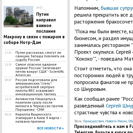
Напомним,
бывшая супру
14:17
Путин
решила прекратить все 
направил
расторжения бракосочет
важное
"Пока мы были вместе, к
послание
Макрону в связи с пожаром в
бизнесом, и раздел имущ
соборе Нотр-Дам
занималась рестораном "К
Проект окупился. Сергей
Путин рассказал, смогут ли
17:55
санкции Запада повлиять на
"Кококо"", - поведала Ма
судьбу России
Самое опасное ядерное
21:59
Стоит отметить, что он
оружие России "затягивает
петлю вокруг США" - Scientific
посторонних людей в тр
American
Россия подготовила для
09:47
попросила фанатов не п
американских "стелс"-
истребителей сюрприз:
со Шнуровым.
пилоты ВКС осваивают
инновационную тактику
Как сообщал ранее "Росс
Активистов Нацкорпуса
21:25
похитили сразу после
разведенный
Сергей Шн
митинга в Черкассах против
Порошенко - СМИ
страстные чувства к нов
​Кирилла Вышинского
06:23
этапируют в Киев 9 марта –
Теги:
,
,
названа причина
Происшествия
Новости России
Об
Присоединяйтесь к нам в Fa
ВСЕ НОВОСТИ »
Telegram. Будьте в курсе п