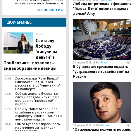
впечатлениями о Зеленском
Лобода встретилась с финалист
"Голоса. Дети" после скандала с
ВСЕ НОВОСТИ »
дочкой Алсу
ШОУ-БИЗНЕС
22:20
Светлану
Лободу
"кинули на
деньги" в
Прибалтике - появилось
28 апреля 2019, 13:36 —
Мир
В бундестаге призвали оказать
видеообращение певицы
"устрашающее воздействие" на
Россию
Экс-солистка "Руки Вверх!"
18:05
Елизавета Роднянская
рассказала об "унижениях"
на концерте
Собчак довела Бузову до
22:48
слез, наведавшись к ней в
ресторан с "проверкой" -
видео
Певицу Maruv второй раз
17:29
ограбили в украинском
аэропорту: сломан замок на
чемодане - кадры
Ольга Бузова отправилась
18:49
28 апреля 2019, 12:28 —
Россия
на лечение за границу -
​"От желающих получить российс
подробности