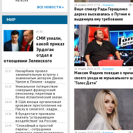
на всех"
28 апреля 2019, 17:55 —
Украина
ВСЕ НОВОСТИ »
Вице-спикер Рады Геращенко
дерзко высказалась о Путине и
выдвинула ему требования
МИР
06:30
СМИ узнали,
какой приказ
Эрдоган
отдал в
отношении Зеленского
28 апреля 2019, 16:35 —
Культура
Назарбаев провел
15:57
​Максим Фадеев поведал о прич
занимательную встречу с
своего ухода из музыкального ш
знаменитым актером Джеки
Чаном в Пекине - кадры
"Голос.Дети"
Уникальное путешествие
15:20
совершил французский
пенсионер, переплыв в
бочке Атлантический океан
​В США юноша организовал
14:54
кровавое преступление на
Пасху в синагоге - кадры
В бундестаге призвали
13:36
оказать "устрашающее
воздействие" на Россию
"Спокойный и простой
12:59
парень", - сотрудники
турецкого отеля поделились
28 апреля 2019, 15:03 —
Культура