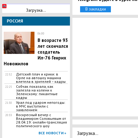
В закладки
Загрузка...
РОССИЯ
06:00
В возрасте 93
лет скончался
создатель
Ил-76 Генрих
Новожилов
Детский плач и крики: в
22:52
Орле на автошоу машина
влетела в зрителей – кадры
Собчак показала, как
22:25
залезла на колени к
Зеленскому: пикантные
кадры
Урал под ударом непогоды:
21:30
в МЧС выступили с
заявлением
Воскресный вечер с
20:33
Владимиром Соловьевым от
28.04.19: онлайн-трансляция
политического шоу
Загрузка...
ВСЕ НОВОСТИ »