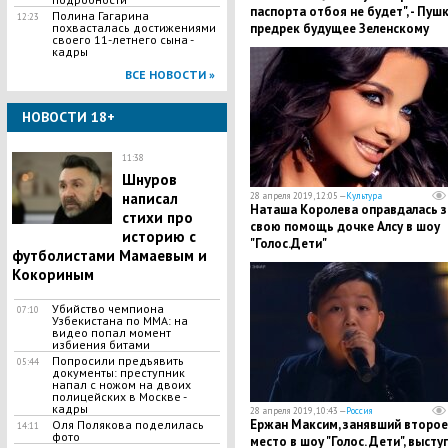
паспорта отбоя не будет", - Пуш
Полина Гагарина
12:23
похвасталась достижениями
предрек будущее Зеленскому
своего 11-летнего сына -
кадры
ВСЕ НОВОСТИ »
НОВОСТИ 18+
11:38
Шнуров
написал
28 апреля 2019, 12:05 —
Культура
Наташа Королева оправдалась з
стихи про
свою помощь дочке Алсу в шоу
историю с
"Голос.Дети"
футболистами Мамаевым и
Кокориным
Убийство чемпиона
07:10
Узбекистана по MMA: на
видео попал момент
избиения битами
Попросили предъявить
05:44
документы: преступник
напал с ножом на двоих
полицейских в Москве -
кадры
28 апреля 2019, 10:43 —
Россия
Ержан Максим, занявший второе
Оля Полякова поделилась
14:11
фото
место в шоу "Голос. Дети", высту