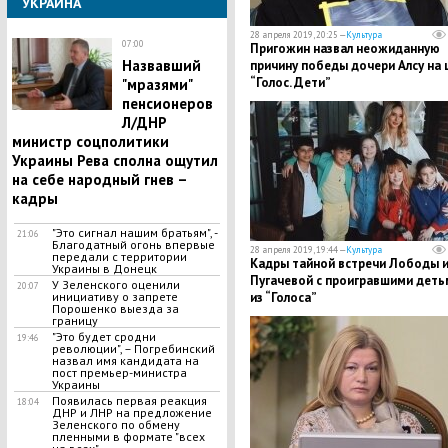
УКРАИНА
28 апреля 2019, 20:25 —
Культура
07:00
Пригожин назвал неожиданную
Назвавший
причину победы дочери Алсу на 
“Голос. Дети”
"мразями"
пенсионеров
Л/ДНР
министр соцполитики
Украины Рева сполна ощутил
на себе народный гнев –
кадры
"Это сигнал нашим братьям", -
21:06
Благодатный огонь впервые
28 апреля 2019, 19:44 —
Культура
передали с территории
Кадры тайной встречи Лободы 
Украины в Донецк
Пугачевой с проигравшими деть
У Зеленского оценили
20:07
инициативу о запрете
из “Голоса”
Порошенко выезда за
границу
"Это будет сродни
19:46
революции", – Погребинский
назвал имя кандидата на
пост премьер-министра
Украины
Появилась первая реакция
18:04
ДНР и ЛНР на предложение
Зеленского по обмену
пленными в формате "всех