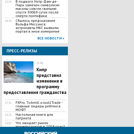
В поджоге Нотр-Дам-де-
12:15
Пари замечен символизм:
масоны сожгли святыню
спустя 30069 суток после
смерти понтифика
Сбылось предсказание
10:53
Вольфа Мессинга:
астронавты МКС выявили
портал в иное измерение
ВСЕ НОВОСТИ »
ПРЕСС-РЕЛИЗЫ
15:58
Кипр
представил
изменения в
программу
предоставления гражданства
FXPro, Tickmill и Just2Trade -
17:51
главные лидеры рейтинга
МОФТ
Настольная книга для
11:21
патриота
Что ожидает рынок
13:02
морепродуктов в 2019 году?
ВСЕ НОВОСТИ »