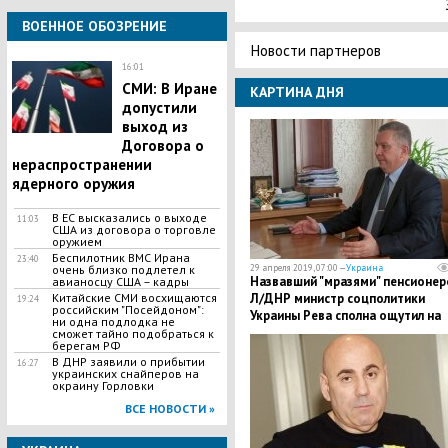
ВОЕННОЕ ОБОЗРЕНИЕ
Новости партнеров
16:01
СМИ: В Иране
КАРТИНА ДНЯ
допустили
выход из
Договора о
нераспространении
ядерного оружия
В ЕС высказались о выходе
11:03
США из договора о торговле
оружием
Беспилотник ВМС Ирана
23:40
очень близко подлетел к
29 апреля 2019, 07:00 —
Украина
Назвавший "мразями" пенсионер
авианосцу США – кадры
Китайские СМИ восхищаются
Л/ДНР министр соцполитики
19:24
российским "Посейдоном":
Украины Рева сполна ощутил на
ни одна подлодка не
себе народный гнев – кадры
сможет тайно подобраться к
берегам РФ
В ДНР заявили о прибытии
16:27
украинских снайперов на
окраину Горловки
ВСЕ НОВОСТИ »