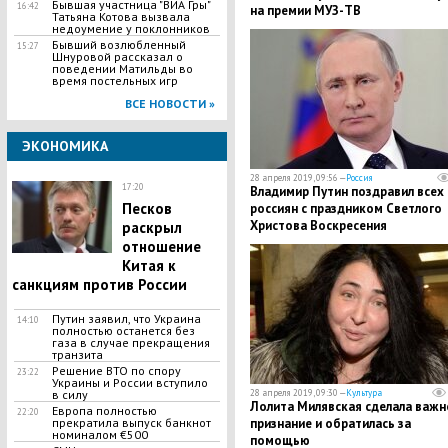
Бывшая участница "ВИА Гры"
16:42
на премии МУЗ-ТВ
Татьяна Котова вызвала
недоумение у поклонников
Бывший возлюбленный
15:27
Шнуровой рассказал о
поведении Матильды во
время постельных игр
ВСЕ НОВОСТИ »
ЭКОНОМИКА
28 апреля 2019, 09:56 —
Россия
17:20
Владимир Путин поздравил всех
Песков
россиян с праздником Светлого
Христова Воскресения
раскрыл
отношение
Китая к
санкциям против России
Путин заявил, что Украина
14:10
полностью останется без
газа в случае прекращения
транзита
Решение ВТО по спору
23:22
Украины и России вступило
в силу
28 апреля 2019, 09:30 —
Культура
Лолита Милявская сделала важн
Европа полностью
22:20
прекратила выпуск банкнот
признание и обратилась за
номиналом €500
помощью