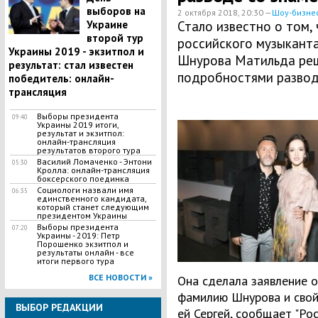
выборов на
2 октября 2018, 20:30 —
Шоу-бизне
Украине
Стало известно о том,
второй тур
российского музыканта
Украины 2019 - экзитпол и
Шнурова Матильда реш
результат: стал известен
подробностями развод
победитель: онлайн-
трансляция
Выборы президента
09:40
Украины 2019 итоги,
результат и экзитпол:
онлайн-трансляция
результатов второго тура
Василий Ломаченко - Энтони
05:30
Кролла: онлайн-трансляция
боксерского поединка
Социологи назвали имя
06:35
единственного кандидата,
который станет следующим
президентом Украины
Выборы президента
07:20
Украины - 2019: Петр
Порошенко экзитпол и
результаты онлайн - все
итоги первого тура
ВСЕ НОВОСТИ »
Она сделала заявление о
фамилию Шнурова и свой
ВЫБОР РЕДАКЦИИ
ей Сергей, сообщает "Рос