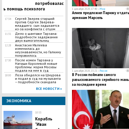
потребовалас
ь помощь психолога
1 декабря 2020, 17:40 —
Мир
Алиев предложил Парижу отдат
армянам Марсель
Сергей Зверев-старший
17:34
против Сергея Зверева-
младшего: сын задыхается
из-за конфликта с отцом
​Дело о шантаже Тарзана:
11:31
подробности задержания
двух вымогательниц
Анастасия Ивлеева
12:28
изменилась до
неузнаваемости, но Галкину
понравилось
После измен Тарзана у
17:30
Наташи Королевой новые
проблемы: мэрия Москвы
подала на нее в суд
1 декабря 2020, 15:21 —
Россия
В России поймали самого
​Лоза обиделся на Шнурова
18:00
и подал в суд на музыканта
разыскиваемого серийного мань
– подробности скандала
за последнее время
ВСЕ НОВОСТИ »
ЭКОНОМИКА
10:53
​Корабль
"Иван