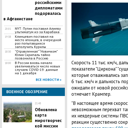
российскими
дипломатами
подорвалась
в Афганистане
​NYT: Путин поставил Алиеву
20:01
ультиматум из-за Карабаха
​Клинцевич поставил на
19:38
место японцев, в очередной
раз попытавшихся
заполучить Курилы
​"Отравленная" “Новичком”
18:30
Юлия Скрипаль тайно
позвонила в Россию
Скорость 11 тыс. км/ч, дал
​В России вновь начало
18:00
увеличиваться число новых
показатели "Циркона" "сущ
случаев COVID-19: данные
на 1 декабря
которые отваживались зап
ВСЕ НОВОСТИ »
6 тыс. км/ч и дальность по
ожидали от новой российс
ВОЕННОЕ ОБОЗРЕНИЕ
отмечает Крампер.
"В настоящее время скорост
21:43
невозможным перехват тако
Обновлена
карта
их неядерные системы ПВО 
миротворчес
реакции существенно сокр
кой миссии