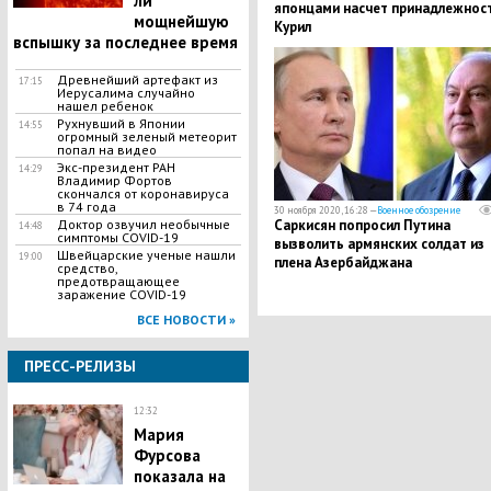
ли
японцами насчет принадлежнос
мощнейшую
Курил
вспышку за последнее время
Древнейший артефакт из
17:15
Иерусалима случайно
нашел ребенок
Рухнувший в Японии
14:55
огромный зеленый метеорит
попал на видео
Экс-президент РАН
14:29
Владимир Фортов
скончался от коронавируса
в 74 года
30 ноября 2020, 16:28 —
Военное обозрение
Доктор озвучил необычные
Саркисян попросил Путина
14:48
симптомы COVID-19
вызволить армянских солдат из
​Швейцарские ученые нашли
19:00
плена Азербайджана
средство,
предотвращающее
заражение COVID-19
ВСЕ НОВОСТИ »
ПРЕСС-РЕЛИЗЫ
12:32
Мария
Фурсова
показала на