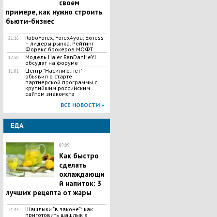
своем
примере, как нужно строить
бьюти-бизнес
RoboForex, Forex4you, Exness
21:16
– лидеры рынка. Рейтинг
Форекс брокеров МОФТ
Модель Haier RenDanHeYi
12:50
обсудят на форуме
Центр "Насилию.нет"
11:01
объявил о старте
партнерской программы с
крупнйшим российским
сайтом знакомств
ВСЕ НОВОСТИ »
ЕДА
09:09
Как быстро
сделать
охлаждающи
й напиток: 3
лучших рецепта от жары
Шашлыки "в законе": как
21:45
приготовить шашлык в