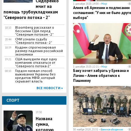
Сидоренко"
1 декабря 2020, 14:00 —
Мир
мчит на
​Алиев об Армении и подписании
помощь трубоукладчикам
соглашения: "У них не было друг
"Северного потока - 2"
выбора"
Bloomberg рассказал о
18:10
бессилии США перед
"Северным потоком - 2"
СМИ узнали судьбу
20:44
"Северного потока - 2"
Кудрин спрогнозировал
18:59
размер падения российской
экономики
США вынудили еще одну
19:21
компанию отказаться от
"Северного потока-2"
1 декабря 2020, 12:21 —
Мир
​Баку хочет забрать у Еревана и
Гордон назвал способ
08:10
выживания Украины без
Лачин – Алиев обратился к
кредитов МВФ, который
Пашиняну
скрывает власть
ВСЕ НОВОСТИ »
СПОРТ
19:30
​Названа
сумма,
которую
30 ноября 2020, 23:31 —
Военное обозрение