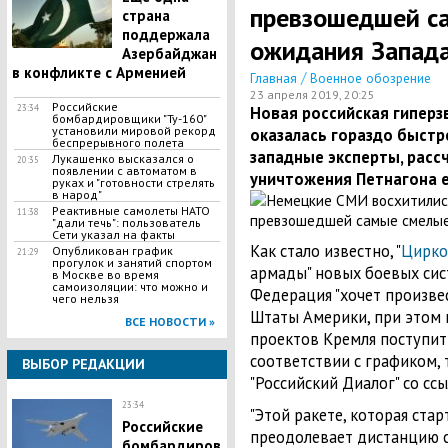
превзошедшей с
страна
поддержала
ожидания Запад
Азербайджан
в конфликте с Арменией
/
Главная
Военное обозрение
23 апреля 2019, 20:25
Российские
23:34
Новая российская гиперз
бомбардировщики "Ту-160"
установили мировой рекорд
оказалась гораздо быстр
беспрерывного полета
западные эксперты, расс
Лукашенко высказался о
20:35
появлении с автоматом в
уничтожения Петнагона е
руках и "готовности стрелять
в народ"
​Реактивные самолеты НАТО
11:38
"дали течь": пользователь
Сети указал на факты
Как стало известно, "
Цирко
Опубликован график
21:29
прогулок и занятий спортом
армады" новых боевых сис
в Москве во время
самоизоляции: что можно и
Федерация "хочет произве
чего нельзя
Штаты Америки, при этом 
ВСЕ НОВОСТИ »
проектов Кремля поступит
соответствии с графиком, 
ВЫБОР РЕДАКЦИИ
"Российский Диалог" со ссы
23:34
"Этой ракете, которая ста
Российские
преодолевает дистанцию со
бомбардиров