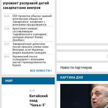
угрожает расправой детей
закарпатских венгров
СБУ провела обыски зданий
16:20
венгерских общин на
Закарпатье: конфликт с
венграми продолжается
​Арестович назвал
12:50
составляющие
"карабахского сценария",
которые вернут Киеву
Донбасс
Закарпатские депутаты
22:57
после присяги спели гимн
Венгрии, а не Украины:
видео вызвало скандал
Украинский посол
20:11
солидарен с японцами
насчет принадлежности
Курил
Новости партнеров
ВСЕ НОВОСТИ »
КАРТИНА ДНЯ
МИР
21:19
​Китайский
зонд
"Чанъэ-5"