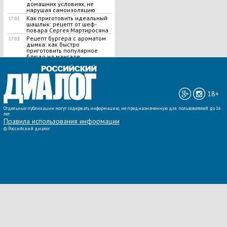
домашних условиях, не
нарушая самоизоляцию
Как приготовить идеальный
17:05
шашлык​: рецепт от шеф-
повара Сергея Мартиросяна
Рецепт бургера с ароматом
17:03
дымка: как быстро
приготовить популярное
блюдо на мангале
ВСЕ НОВОСТИ »
18+
Отдельные публикации могут содержать информацию, не предназначенную для пользователей до 16
лет.
Правила использования информации
©
Российский диалог