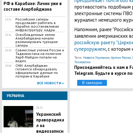
преодолевает почти 600 
РФ в Карабахе: Лачин уже в
противостоять подобным 
составе Азербайджана
электронные системы ПВО и
журналист немецкого журн
​Российские саперы
13:31
продолжают работать в
Карабхе, восстанавливая
Напомним, ранее "Российс
инфраструктуру: кадры
Освобожденные земли
заявлении американских в
23:31
Азербайджана начали
российскую ракету "Цирко
разминировать турецкие
саперы
супероружием
, с которым 
​Совместные учения России и
20:30
Таджикистана на полигоне
Харб-Майдон попали на
Теги:
,
,
Новости Германии
Армия России
видео
Технологии
​СМИ: Азербайджан
19:00
Присоединяйтесь к нам в Fa
готовится обнародовать
Telegram. Будьте в курсе п
официальные данные по
потерям в Карабахе
В закладки
ВСЕ НОВОСТИ »
УКРАИНА
18:25
Украинский
праворадика
л на
видеозаписи