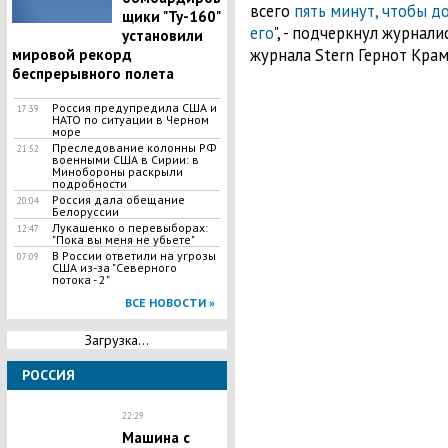
всего
пять минут, чтобы д
щики "Ту-160"
его
", - подчеркнул журнал
установили
журнала Stern Гернот Крам
мировой рекорд
беспрерывного полета
Россия предупредила США и
17:39
НАТО по ситуации в Черном
море
Преследование колонны РФ
21:52
военными США в Сирии: в
Минобороны раскрыли
подробности
Россия дала обещание
20:04
Белоруссии
​Лукашенко о перевыборах:
12:47
"Пока вы меня не убьете"
В России ответили на угрозы
07:09
США из-за "Северного
потока - 2"
ВСЕ НОВОСТИ »
Загрузка...
РОССИЯ
22:29
Машина с