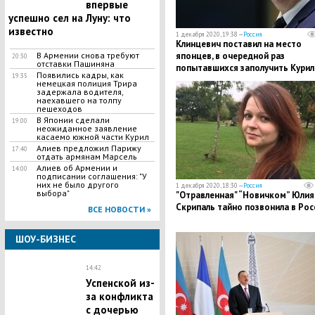
впервые
успешно сел на Луну: что
известно
1 декабря 2020, 19:38 —
Россия
​Клинцевич поставил на место
В Армении снова требуют
японцев, в очередной раз
20:30
отставки Пашиняна
попытавшихся заполучить Кури
Появились кадры, как
19:35
немецкая полиция Трира
задержала водителя,
наехавшего на толпу
пешеходов
​В Японии сделали
19:00
неожиданное заявление
касаемо южной части Курил
Алиев предложил Парижу
17:40
отдать армянам Марсель
​Алиев об Армении и
14:00
подписании соглашения: "У
них не было другого
1 декабря 2020, 18:30 —
Россия
выбора"
​"Отравленная" “Новичком” Юлия
Скрипаль тайно позвонила в Ро
ВСЕ НОВОСТИ »
ШОУ-БИЗНЕС
14:42
Успенской из-
за конфликта
с дочерью