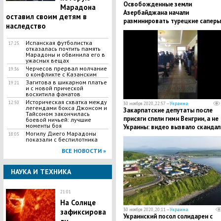
Освобожденные земли
Марадона
Азербайджана начали
оставил своим детям в
разминировать турецкие саперы
наследство
​Испанская футболистка
17:25
отказалась почтить память
Марадоны и обвинила его в
ужасных вещах
Черчесов прервал молчание
19:36
о конфликте с Казанским
Загитова в шикарном платье
19:21
и с новой прической
восхитила фанатов
Историческая схватка между
12:50
30 ноября 2020, 22:57 —
Украина
легендами бокса Джонсом и
Закарпатские депутаты после
Тайсоном закончилась
присяги спели гимн Венгрии, а не
боевой ничьей: лучшие
моменты боя
Украины: видео вызвало скандал
Могилу Диего Марадоны
18:05
показали с беспилотника
ВСЕ НОВОСТИ »
НАУКА И ТЕХНИКА
21:01
На Солнце
30 ноября 2020, 20:11 —
Украина
зафиксирова
Украинский посол солидарен с