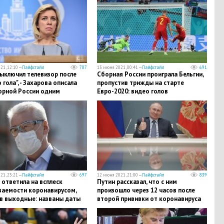
21, 12:10 —
Лайфстайл
707
13 июня 2021, 00:41 —
Лайфстайл
691
выключил телевизор после
Сборная России проиграла Бельгии,
 гола", - Захарова описала
пропустив трижды на старте
орной России одним
Евро-2020: видео голов
жением
21, 23:21 —
Лайфстайл
697
12 июня 2021, 21:00 —
Лайфстайл
839
ответила на всплеск
Путин рассказал, что с ним
ваемости коронавирусом,
произошло через 12 часов после
в выходные: названы даты
второй прививки от коронавируса