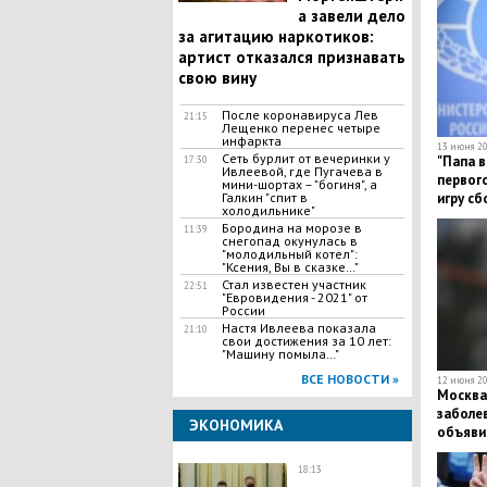
а завели дело
за агитацию наркотиков:
артист отказался признавать
свою вину
После коронавируса Лев
21:15
Лещенко перенес четыре
инфаркта
13 июня 20
Сеть бурлит от вечеринки у
"​Папа 
17:30
Ивлеевой, где Пугачева в
первого
мини-шортах – "богиня", а
Галкин "спит в
игру сб
холодильнике"
предло
Бородина на морозе в
11:39
снегопад окунулась в
"молодильный котел":
"Ксения, Вы в сказке…"
Стал известен участник
22:51
"Евровидения - 2021" от
России
Настя Ивлеева показала
21:10
свои достижения за 10 лет:
"Машину помыла…"
ВСЕ НОВОСТИ »
12 июня 20
Москва 
заболе
ЭКОНОМИКА
объяви
18:13