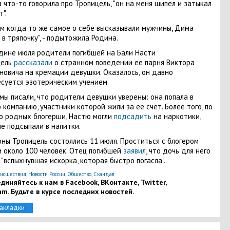
 что-то говорила про Тропицель, "он на меня шипел и затыкал
т".
м когда то же самое о себе высказывали мужчины, Дима
 в тряпочку", - подытожила Родина.
дине июля родители погибшей на Бали Насти
цель
рассказали
о странном поведении ее парня Виктора
овича на кремации девушки. Оказалось, он давно
суется эзотерическим учением.
мы писали, что родители девушки уверены: она попала в
 компанию, участники которой жили за ее счет. Более того, по
 родных блогерши, Настю могли
подсадить
на наркотики,
е подсыпали в напитки.
ны Тропицель состоялись 11 июля. Проститься с блогером
 около 100 человек. Отец погибшей
заявил
, что дочь для него
 "вспыхнувшая искорка, которая быстро погасла".
исшествия
,
Новости России
,
Общество
,
Скандал
диняйтесь к нам в Facebook, ВКонтакте, Twitter,
am. Будьте в курсе последних новостей.
закладки