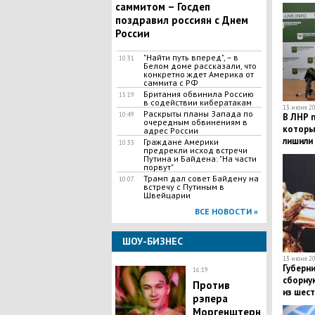
саммитом – Госдеп
поздравил россиян с Днем
России
"Найти путь вперед", – в
10:31
Белом доме рассказали, что
конкретно ждет Америка от
саммита с РФ
Британия обвинила Россию
15:19
в содействии кибератакам
13 июня 20
Раскрыты планы Запада по
10:49
В ЛНР п
очередным обвинениям в
которы
адрес России
лишили
Граждане Америки
10:33
предрекли исход встречи
Путина и Байдена: "На части
порвут"
Трамп дал совет Байдену на
10:07
встречу с Путиным в
Швейцарии
ВСЕ НОВОСТИ »
ШОУ-БИЗНЕС
13 июня 20
Губерни
16:19
сборную
Против
из шест
рэпера
Моргенштерн