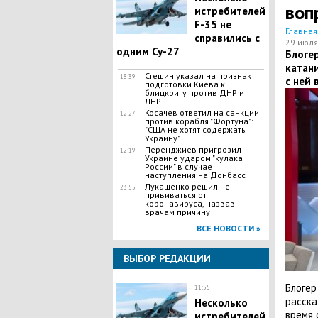
воп
истребителей
F-35 не
Главная
справились с
29 июля
одним Су-27
Блоге
катани
Стешин указал на признак
18:39
с ней 
подготовки Киева к
блицкригу против ДНР и
ЛНР
​Косачев ответил на санкции
12:27
против корабля "Фортуна":
"США не хотят содержать
Украину"
Перенджиев пригрозил
12:19
Украине ударом "кулака
России" в случае
наступления на Донбасс
Лукашенко решил не
23:55
прививаться от
коронавируса, назвав
врачам причину
ВСЕ НОВОСТИ »
ВЫБОР РЕДАКЦИИ
Блогер
11:55
расска
Несколько
время 
истребителей