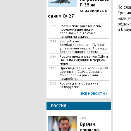
F-35 не
По сло
справились с
Тропиц
одним Су-27
Бали. 
редакт
Российские ракетоносцы,
19:02
и бабу
проломившие лед и
всплывшие в Арктике,
попали на видео
Российские
23:34
бомбардировщики "Ту-160"
установили мировой рекорд
беспрерывного полета
Россия предупредила США и
17:39
НАТО по ситуации в Черном
море
Преследование колонны РФ
21:52
военными США в Сирии: в
Минобороны раскрыли
подробности
Россия дала обещание
20:04
Белоруссии
ВСЕ НОВОСТИ »
РОССИЯ
14:06
Врачам
пришлось