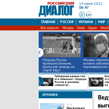
14 июня 2021
06:47
18+
ГЛАВНАЯ
РОССИЯ
УКРАИНА
МИР
Все новости
Москва
Киев
Крым
Ино
Сборная России
Москва ответила
проиграла Бельгии,
всплеск заболев
пропустив трижды на
коронавирусом, 
старте Евро...
...
Губерниев назвал тех,
Боя
кто обвиняет сборную
что
России в расизме,
сл
словом из...
на 
ХРОНИКА
Вед
выг
11:55
Несколько