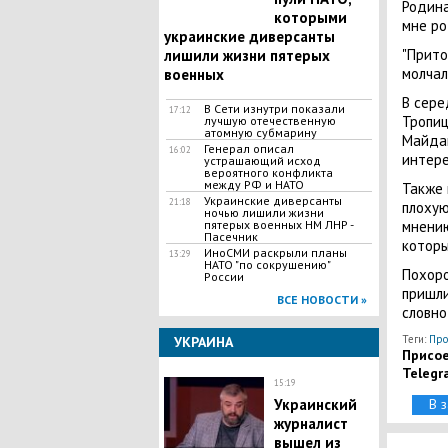
Родина
которыми
мне ро
украинские диверсанты
"Прито
лишили жизни пятерых
молчал
военных
В сере
В Сети изнутри показали
17:12
Тропи
лучшую отечественную
атомную субмарину
Майдан
Генерал описал
16:02
интере
устрашающий исход
вероятного конфликта
между РФ и НАТО
Также 
Украинские диверсанты
21:18
плохую
ночью лишили жизни
пятерых военных НМ ЛНР -
мнению
Пасечник
которы
ИноСМИ раскрыли планы
13:29
НАТО "по сокрушению"
Похоро
России
пришли
ВСЕ НОВОСТИ »
словно
Теги:
Про
УКРАИНА
Присое
Telegr
15:19
Украинский
В 
журналист
вышел из