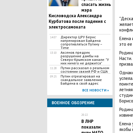
спасать жизнь
мэра
Кисловодска Александра
"Деска
Курбатова после падения с
желает
электросамоката
конфли
Директор ЦРУ Бернс
14:07
Елена 
натренировал Байдена
это ее
сопротивляться Путину –
Time
Родина
Аксенов предрек
13:10
разрушение дамбы на
Насти.
Северо-Крымском канале: "У
них ничего не держится"
призва
Путин рассказал о реальном
11:28
состоянии связей РФ и США
Однако
Путин отреагировал на
09:25
успела
скандальное заявление
Байдена в свой адрес
поинте
летняя
ВСЕ НОВОСТИ »
студии
Борисо
ВОЕННОЕ ОБОЗРЕНИЕ
Родина
извине
20:22
В ЛНР
Елена 
показали
якобы 
пули НАТО,