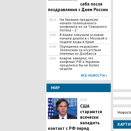
себя после
поздравления с Днем России
На Украине предрекли
08:23
начало полноценного
конфликта из-за "Северного
потока – 2"
В Киеве озвучили условие
14:43
начала диалога с Москвой о
подаче воды в Крым
Порошенко недоволен
11:43
Зеленским за отсутствие
пленных из Донбасса
Азаров заверил, что
14:33
конфликт РФ и Украины
продлился бы не более
недели
ВСЕ НОВОСТИ »
МИР
12:23
США
стараются
Новост
всячески
наладить
КАРТИ
контакт с РФ перед