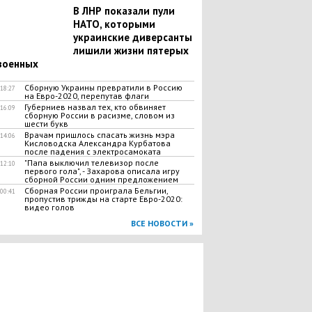
В ЛНР показали пули
НАТО, которыми
украинские диверсанты
лишили жизни пятерых
военных
Сборную Украины превратили в Россию
18:27
на Евро-2020, перепутав флаги
Губерниев назвал тех, кто обвиняет
16:09
сборную России в расизме, словом из
шести букв
Врачам пришлось спасать жизнь мэра
14:06
Кисловодска Александра Курбатова
после падения с электросамоката
"​Папа выключил телевизор после
12:10
первого гола", - Захарова описала игру
сборной России одним предложением
Сборная России проиграла Бельгии,
00:41
пропустив трижды на старте Евро-2020:
видео голов
ВСЕ НОВОСТИ »