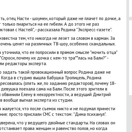
ть, отец Насти - шоумен, который даже не плачет по дочке, а
 только пиариться на ее гибели. А до этого не раз
ктовал c Настей", - рассказала Родина "Экспресс-газете".
известна тем, что никогда не лезет за словом в карман. За
 очень ценят на различных ТВ-шоу, особенно скандальных.
 уточнила, что ее попросили в прямом смысле "мочить отца"
 "Спроси, почему их дочка с кем-то тра**лась на Бали?" -
ли редакторы эксперта.
 задать такой провокационный вопрос Родина даже не
. Когда в студию вышла бабушка Тропицель, Родина
ресовалась (опять же, по заданию редакторов), почему 18-
 девушка поехала сама на Бали. После этого зрители в
 обвинили Елену в некорректности, а ведущий Дмитрий
в вообще выгнал эксперта из студии.
 жалуется, что после съемок никто и не подумал принести
ния: просто прислали СМС с текстом: "Дима психанул".
уверена, что у ведущего двойные стандарты. На словах он
отстаивает права женщин и равенство полов, но когда