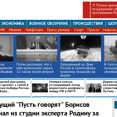
"У Путина крепк
поддержали об
противникам Ро
ЭКОНОМИКА
ВОЕННОЕ ОБОЗРЕНИЕ
ПРОИСШЕСТВИЯ
ШОУ
СМИ
Мнение
ЛайфСтайл
Пресс-релизы
Спорт
Пресса
Новости
 на
Путин рассказал, что с
Запущенный ко Дню
В Сети 
аемости
ним произошло через
России в стратосферу
лучшую
объявив
12 часов после второй
триколор показали на
атомну
...
видео
рский рассказал,
Генерал описал
Директор
 сделает с собой в
устрашающий исход
натренир
учае победы России
вероятного конфликта
сопротив
Евро...
между РФ и НАТО
Путину –
ущий "Пусть говорят" Борисов
нал из студии эксперта Родину за