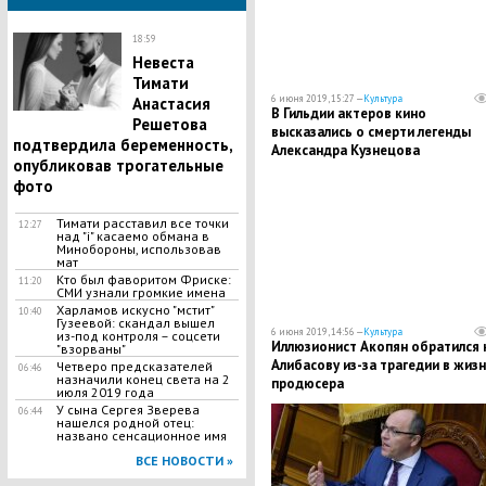
18:59
Невеста
Тимати
6 июня 2019, 15:27 —
Культура
Анастасия
В Гильдии актеров кино
Решетова
высказались о смерти легенды
подтвердила беременность,
Александра Кузнецова
опубликовав трогательные
фото
​Тимати расставил все точки
12:27
над "i" касаемо обмана в
Минобороны, использовав
мат
Кто был фаворитом Фриске:
11:20
СМИ узнали громкие имена
​Харламов искусно "мстит"
10:40
Гузеевой: скандал вышел
6 июня 2019, 14:56 —
Культура
из-под контроля – соцсети
Иллюзионист Акопян обратился 
"взорваны"
Алибасову из-за трагедии в жиз
Четверо предсказателей
06:46
назначили конец света на 2
продюсера
июля 2019 года
У сына Сергея Зверева
06:44
нашелся родной отец:
названо сенсационное имя
ВСЕ НОВОСТИ »