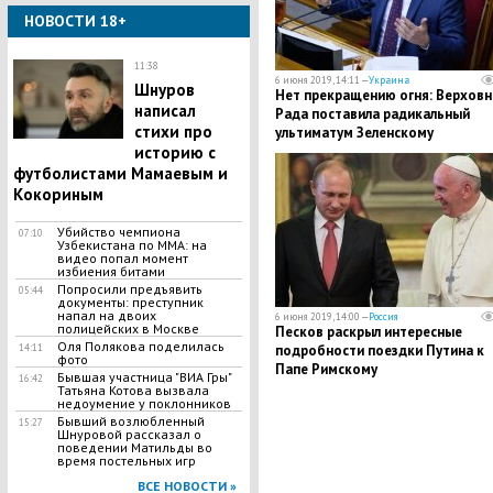
НОВОСТИ 18+
11:38
6 июня 2019, 14:11 —
Украина
Шнуров
Нет прекращению огня: Верховн
написал
Рада поставила радикальный
стихи про
ультиматум Зеленскому
историю с
футболистами Мамаевым и
Кокориным
Убийство чемпиона
07:10
Узбекистана по MMA: на
видео попал момент
избиения битами
Попросили предъявить
05:44
документы: преступник
напал на двоих
6 июня 2019, 14:00 —
Россия
полицейских в Москве
Песков раскрыл интересные
Оля Полякова поделилась
подробности поездки Путина к
14:11
фото
Папе Римскому
Бывшая участница "ВИА Гры"
16:42
Татьяна Котова вызвала
недоумение у поклонников
Бывший возлюбленный
15:27
Шнуровой рассказал о
поведении Матильды во
время постельных игр
ВСЕ НОВОСТИ »