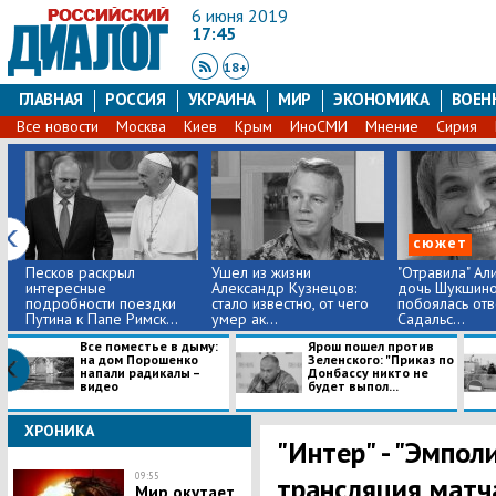
6 июня 2019
17:45
18+
ГЛАВНАЯ
РОССИЯ
УКРАИНА
МИР
ЭКОНОМИКА
ВОЕН
Все новости
Москва
Киев
Крым
ИноСМИ
Мнение
Сирия
сюжет
Песков раскрыл
Ушел из жизни
"Отравила" Ал
интересные
Александр Кузнецов:
дочь Шукшино
подробности поездки
стало известно, от чего
побоялась отв
Путина к Папе Римск...
умер ак...
Садальс...
Все поместье в дыму:
Ярош пошел против
на дом Порошенко
Зеленского: "Приказ по
напали радикалы –
Донбассу никто не
видео
будет выпол...
ХРОНИКА
"Интер" - "Эмпол
09:55
трансляция матча
Мир окутает