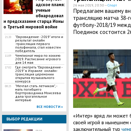
адское пламя:
26 мая 2019, 20:30 —
Спорт
ученые
Предлагаем вашему вн
обнародовал
трансляцию матча 38-г
и предсказание старца Ионы
футболу-2018/19 между
о Третьей мировой войне
Поединок состоится 26 
"Евровидение - 2019" итоги и
21:20
результат онлайн
-трансляция первого
полуфинала, стал известен
победитель
Чемпионат мира по хоккею
11:09
2019. Расписание игрового
дня 14 мая
​Где смотреть "Евровидение -
17:02
2019" в Израиле: онлайн-
трансляция церемонии
открытия музыкального
конкурса
"Мечтал стать летчиком", -
08:25
мать погибшего
бортпроводника Моисеева
дала трогательное
интервью
ВСЕ НОВОСТИ »
«Интер» вряд ли может 
ВЫБОР РЕДАКЦИИ
своей игрой в нынешнем 
заключительный тур
чем
09:59