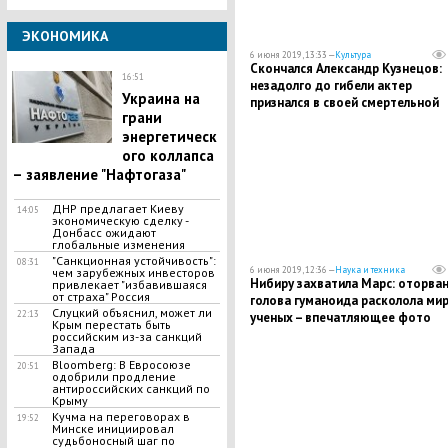
ЭКОНОМИКА
6 июня 2019, 13:33 —
Культура
Скончался Александр Кузнецов:
16:51
незадолго до гибели актер
Украина на
признался в своей смертельной
грани
болезни
энергетическ
ого коллапса
– заявление "Нафтогаза"
ДНР предлагает Киеву
14:05
экономическую сделку -
Донбасс ожидают
глобальные изменения
"Санкционная устойчивость":
08:31
6 июня 2019, 12:36 —
Наука и техника
чем зарубежных инвесторов
Нибиру захватила Марс: оторва
привлекает "избавившаяся
от страха" Россия
голова гуманоида расколола ми
Слуцкий объяснил, может ли
22:13
ученых – впечатляющее фото
Крым перестать быть
российским из-за санкций
Запада
Bloomberg: В Евросоюзе
20:51
одобрили продление
антироссийских санкций по
Крыму
Кучма на переговорах в
19:52
Минске инициировал
судьбоносный шаг по