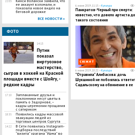
​Кинси Волански заявила, что
22:03
ее аккаунт взломали, и
6 июня 2019, 11:15 —
Культура
показала новое видео на
Панкратов-Черный при смерти:
беговой дорожке
известно, что довело артиста д
ВСЕ НОВОСТИ »
такого состояния
ФОТО
14:13
Путин
показал
сюжет
виртуозное
мастерство,
6 июня 2019, 10:21 —
Культура
сыграв в хоккей на Красной
"Отравила" Алибасова: дочь
площади вместе с Шойгу, -
Шукшиной не побоялась ответи
редкие кадры
Садальскому на обвинение в ее
адрес
Заплаканные друзья и
17:10
поклонники несут цветы в
память о Задорнове, –
кадры церемонии прощания
с сатириком
Появились кадры массовой
18:35
эвакуации людей из
торговых центров Сургута
В Сети появилась Іnstagram-
14:22
подборка последствий
“визита” урагана “Ирма” во