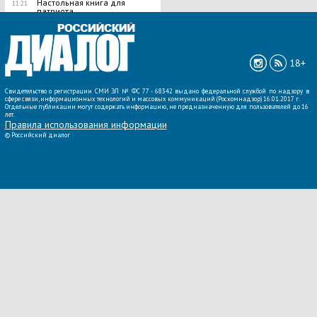
Настольная книга для
11:21
патриота
ВСЕ НОВОСТИ »
18+
Свидетельство о регистрации СМИ ЭЛ № ФС 77 - 68342 выдано федеральной службой по надзору в
сфере связи, информационных технологий и массовых коммуникаций (Роскомнадзор) 16.01.2017 г.
Отдельные публикации могут содержать информацию, не предназначенную для пользователей до 16
лет.
Правила использования информации
©
Российский диалог