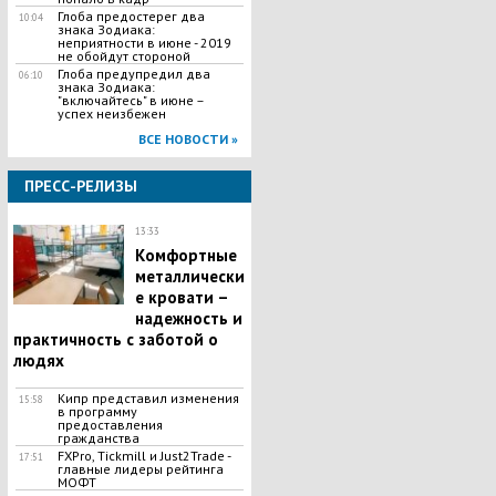
Глоба предостерег два
10:04
знака Зодиака:
неприятности в июне - 2019
не обойдут стороной
Глоба предупредил два
06:10
знака Зодиака:
"включайтесь" в июне –
успех неизбежен
ВСЕ НОВОСТИ »
ПРЕСС-РЕЛИЗЫ
13:33
Комфортные
металлически
е кровати –
надежность и
практичность с заботой о
людях
Кипр представил изменения
15:58
в программу
предоставления
гражданства
FXPro, Tickmill и Just2Trade -
17:51
главные лидеры рейтинга
МОФТ