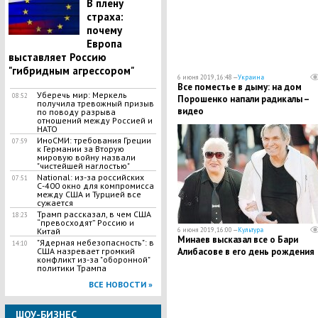
В плену
страха:
почему
Европа
выставляет Россию
"гибридным агрессором"
6 июня 2019, 16:48 —
Украина
Все поместье в дыму: на дом
Уберечь мир: Меркель
08:52
Порошенко напали радикалы –
получила тревожный призыв
видео
по поводу разрыва
отношений между Россией и
НАТО
​ИноСМИ: требования Греции
07:59
к Германии за Вторую
мировую войну назвали
"чистейшей наглостью"
National: из-за российских
07:51
С-400 окно для компромисса
между США и Турцией все
сужается
Трамп рассказал, в чем США
18:23
“превосходят” Россию и
6 июня 2019, 16:00 —
Культура
Китай
Минаев высказал все о Бари
"Ядерная небезопасность": в
14:10
Алибасове в его день рождения
США назревает громкий
конфликт из-за "оборонной"
политики Трампа
ВСЕ НОВОСТИ »
ШОУ-БИЗНЕС