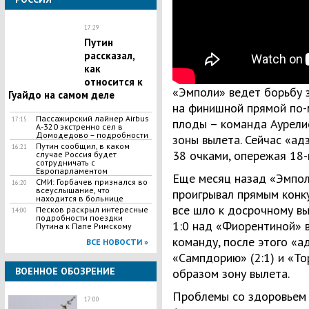
17:29
Путин
рассказал,
как
относится к
«Эмполи» ведет борьбу 
Гуайдо на самом деле
на финишной прямой по-м
​Пассажирский лайнер Airbus
17:15
плоды – команда Аурели
А-320 экстренно сел в
Домодедово – подробности
зоны вылета. Сейчас «ад
​Путин сообщил, в каком
16:21
38 очками, опережая 18-
случае Россия будет
сотрудничать с
Европарламентом
Еще месяц назад «Эмпол
СМИ: Горбачев признался во
16:20
всеуслышание, что
проигрывал прямым конку
находится в больнице
все шло к досрочному в
Песков раскрыл интересные
14:00
подробности поездки
1:0 над «Фиорентиной» в
Путина к Папе Римскому
команду, после этого «а
ВСЕ НОВОСТИ »
«Сампдорию» (2:1) и «Тор
ВОЕННОЕ ОБОЗРЕНИЕ
образом зону вылета.
Проблемы со здоровьем 
17:00