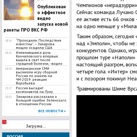
Чемпионов «нерадзурри» 
Опубликован
Сейчас команда Лучано С
о эффектное
видео
ее активе есть 66 очков
запуска новой
на одно меньше у «Мила
ракеты ПРО ВКС РФ
Таким образом, сегодня
“Проходили. Последствия
18:16
над «Эмполи», чтобы не 
известны”, – Захарова
мощно осадила США
конкурентов. Однако, иг
Изменившаяся дочь
18:16
Кончаловского впервые
прошлом туре «Наполи» 
вышла в свет после
настоящий разгром, вогн
страшной болезни, - видео
Американские СМИ
18:33
четыре гола. «Интер» см
высмеяли игру сборной
России по хоккею на
и с позором покинул Неа
ЧМ-2019: реакция
Воробьева
Травмированы Шиме Врса
Россия высадит
23:27
космонавтов на Луну
Захарова рассказала о
20:02
большой ошибке Зеленского
в отношении России
ВСЕ НОВОСТИ »
Загрузка...
РОССИЯ