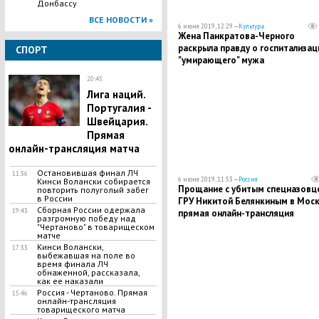
Донбассу
ВСЕ НОВОСТИ »
6 июня 2019, 12:29 —
Культура
Жена Панкратова-Черного
раскрыла правду о госпитализац
СПОРТ
"умирающего" мужа
20:45
Лига наций.
Португалия -
Швейцария.
Прямая
онлайн-трансляция матча
Остановившая финал ЛЧ
11:36
6 июня 2019, 11:53 —
Россия
Кинси Волански собирается
Прощание с убитым спецназовц
повторить полуголый забег
в России
ГРУ Никитой Белянкиным в Моск
Сборная России одержала
19:43
прямая онлайн-трансляция
разгромную победу над
"Чертаново" в товарищеском
матче
Кинси Волански,
17:33
выбежавшая на поле во
время финала ЛЧ
обнаженной, рассказала,
как ее наказали
Россия - Чертаново. Прямая
15:46
онлайн-трансляция
товарищеского матча