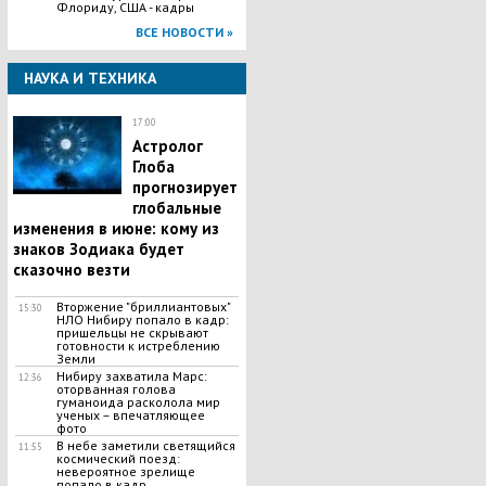
Флориду, США - кадры
ВСЕ НОВОСТИ »
НАУКА И ТЕХНИКА
17:00
Астролог
Глоба
прогнозирует
глобальные
изменения в июне: кому из
знаков Зодиака будет
сказочно везти
Вторжение "бриллиантовых"
15:30
НЛО Нибиру попало в кадр:
пришельцы не скрывают
готовности к истреблению
Земли
Нибиру захватила Марс:
12:36
оторванная голова
гуманоида расколола мир
ученых – впечатляющее
фото
В небе заметили светящийся
11:55
космический поезд:
невероятное зрелище
попало в кадр