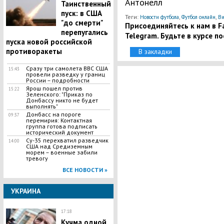
Антонелл
Таинственный
пуск: в США
Теги:
,
,
Новости футбола
Футбол онлайн
В
"до смерти"
Присоединяйтесь к нам в Fa
перепугались
Telegram. Будьте в курсе п
пуска новой российской
противоракеты
В закладки
​Сразу три самолета ВВС США
15:43
провели разведку у границ
России – подробности
Ярош пошел против
15:22
Зеленского: "Приказ по
Донбассу никто не будет
выполнять"
Донбасс на пороге
09:37
перемирия: Контактная
группа готова подписать
исторический документ
​Су-35 перехватил разведчик
14:00
США над Средиземным
морем – военные забили
тревогу
ВСЕ НОВОСТИ »
УКРАИНА
17:18
Кучма одной