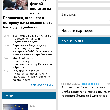
фразой
поставил на
место
Загрузка...
Порошенко, впавшего в
истерику из-за планов снять
блокаду с Донбасса
Новости партнеров
Все поместье в дыму: на дом
16:48
Порошенко напали
КАРТИНА ДНЯ
радикалы – видео
Верховная Рада в дыму:
14:50
Нацкорпус и сотни
ветеранов "АТО" "восстали" в
Киеве - названо требование
​Двойной удар по
14:45
Зеленскому: Рада не
приняла отставку Климкина
и Грицака
Госизмена: почему
14:27
Порошенко обрушился с
критикой на Зеленского из-
за Донбасса
6 июня 2019, 17:00 —
Наука и техника
ВСЕ НОВОСТИ »
Астролог Глоба прогнозирует
глобальные изменения в июне: к
из знаков Зодиака будет сказоч
МИР
везти
12:37