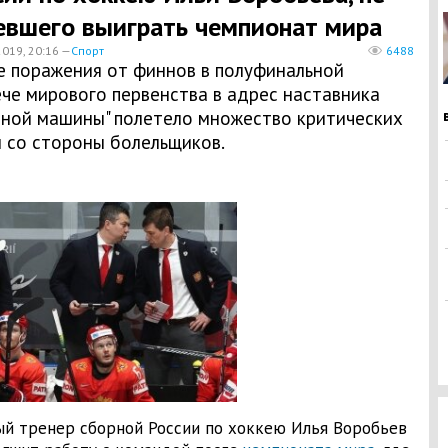
евшего выиграть чемпионат мира
2019, 20:16 —
Спорт
6488
е поражения от финнов в полуфинальной
че мирового первенства в адрес наставника
сной машины" полетело множество критических
л со стороны болельщиков.
ый тренер сборной России по хоккею Илья Воробьев