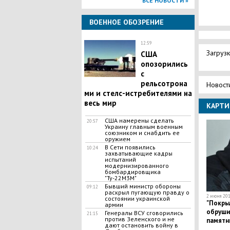
ВСЕ НОВОСТИ »
ВОЕННОЕ ОБОЗРЕНИЕ
12:59
Загрузк
​США
опозорились
с
рельсотрона
Новост
ми и стелс-истребителями на
весь мир
КАРТИ
США намерены сделать
20:57
Украину главным военным
союзником и снабдить ее
оружием
В Сети появились
10:24
захватывающие кадры
испытаний
модернизированного
бомбардировщика
"Ту-22М3М"
Бывший министр обороны
09:12
раскрыл пугающую правду о
2 июня 201
состоянии украинской
"Покрыл
армии
обрушил
Генералы ВСУ сговорились
21:15
против Зеленского и не
памятн
дают остановить войну в