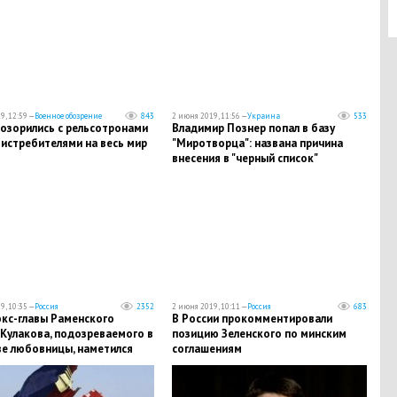
9, 12:59 —
Военное обозрение
843
2 июня 2019, 11:56 —
Украина
533
позорились с рельсотронами
​Владимир Познер попал в базу
-истребителями на весь мир
"Миротворца": названа причина
внесения в "черный список"
9, 10:35 —
Россия
2352
2 июня 2019, 10:11 —
Россия
683
экс-главы Раменского
В России прокомментировали
Кулакова, подозреваемого в
позицию Зеленского по минским
ве любовницы, наметился
соглашениям
 поворот