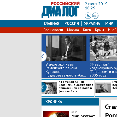
2 июня 2019
18:29
18+
ГЛАВНАЯ
РОССИЯ
УКРАИНА
МИР
Все новости
Москва
Киев
Крым
Ино
В деле экс-главы
"Ливерпуль"
Раменского района
хладнокровно о
Кулакова,
"Тоттенхэм" и вп
подозреваемого в уби...
2005 года...
Кто такая Кинси
Пу
Волански, выбежавшая
пе
обнаженной на поле в
Зе
финале Лиги ...
ХРОНИКА
Ста
09:55
Рос
Мир окутает