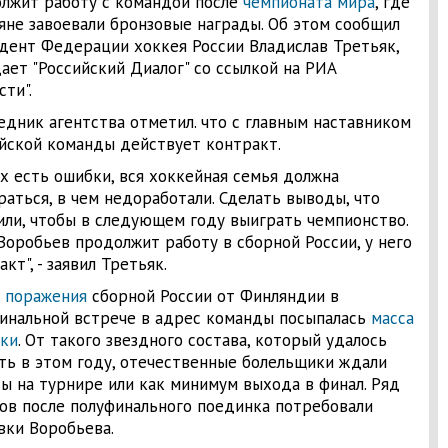
лжит работу с командой после
чемпионата мира
, где
яне завоевали бронзовые награды. Об этом сообщил
дент Федерации хоккея России Владислав Третьяк,
ает "Российский Диалог" со ссылкой на РИА
сти".
едник агентства отметил. что с главным наставником
йской команды действует контракт.
ех есть ошибки, вся хоккейная семья должна
раться, в чем недоработали. Сделать выводы, что
или, чтобы в следующем году выиграть чемпионство.
Воробьев продолжит работу в сборной России, у него
кт", - заявил Третьяк.
е
поражения
сборной России от Финляндии в
инальной встрече в адрес команды посыпалась
масса
ки
. От такого звездного состава, который удалось
ть в этом году, отечественные болельщики ждали
ы на турнире или как минимум выхода в финал. Ряд
ов после полуфинального поединка потребовали
вки Воробьева.