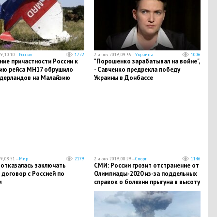
9, 10:10 —
Россия
1722
2 июня 2019, 09:35 —
Украина
1006
ние причастности России к
​"Порошенко зарабатывал на войне",
ию рейса MH17 обрушило
- Савченко предрекла победу
идерландов на Малайзию
Украины в Донбассе
9, 08:51 —
Мир
2179
2 июня 2019, 08:29 —
Спорт
1146
 отказалась заключать
​СМИ: России грозит отстранение от
договор с Россией по
Олимпиады-2020 из-за поддельных
м
справок о болезни прыгуна в высоту