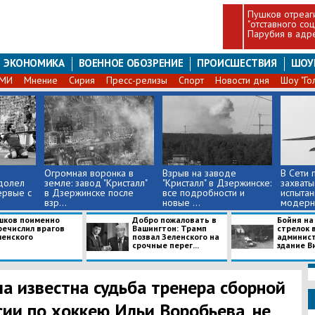
Пушков отреаг
"отставного со
Парубия в адр
ЭКОНОМИКА
ВОЕННОЕ ОБОЗРЕНИЕ
ПРОИСШЕСТВИЯ
ШОУ
СМИ
Мнение
Сирия
Пресс-релизы
Спорт
Новости дня
Шоу "Го
Огромная воронка в
Взрыв на заводе
В Сети 
долел
земле: завод "Кристалл"
"Кристалл" в Дзержинске:
захват
ервые с
в Дзержинске после
все подробности и
испытан
взр...
новые ...
модерни
шков поименно
Добро пожаловать в
​Бойня на
речислил врагов
Вашингтон: Трамп
стрелок 
ленского
позвал Зеленского на
админис
срочные перег...
здание Ви
ла известна судьба тренера сборной
сии по хоккею Ильи Воробьева, не