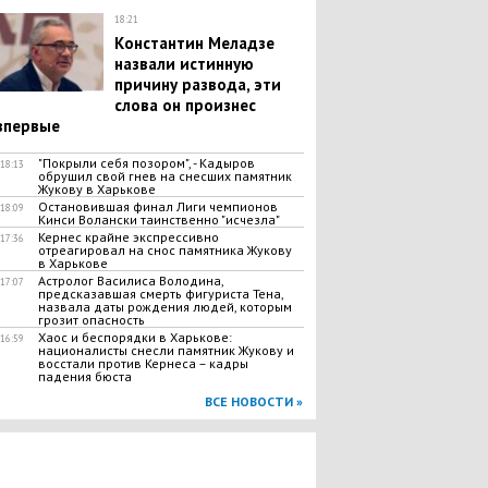
18:21
Константин Меладзе
назвали истинную
причину развода, эти
слова он произнес
впервые
"Покрыли себя позором", - Кадыров
18:13
обрушил свой гнев на снесших памятник
Жукову в Харькове
Остановившая финал Лиги чемпионов
18:09
Кинси Волански таинственно "исчезла"
Кернес крайне экспрессивно
17:36
отреагировал на снос памятника Жукову
в Харькове
Астролог Василиса Володина,
17:07
предсказавшая смерть фигуриста Тена,
назвала даты рождения людей, которым
грозит опасность
Хаос и беспорядки в Харькове:
16:59
националисты снесли памятник Жукову и
восстали против Кернеса – кадры
падения бюста
ВСЕ НОВОСТИ »