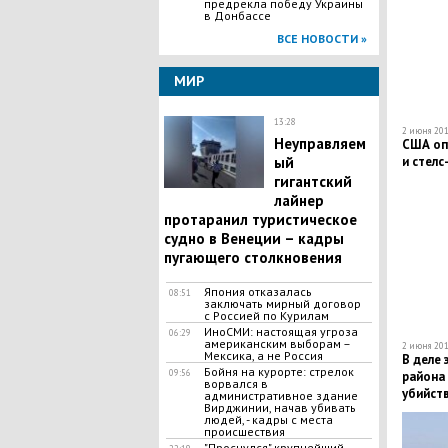
предрекла победу Украины
в Донбассе
ВСЕ НОВОСТИ »
МИР
13:28
2 июня 201
Неуправляем
​США о
ый
и стелс
гигантский
лайнер
протаранил туристическое
судно в Венеции – кадры
пугающего столкновения
Япония отказалась
08:51
заключать мирный договор
с Россией по Курилам
​ИноСМИ: настоящая угроза
06:29
американским выборам –
2 июня 201
Мексика, а не Россия
В деле 
​Бойня на курорте: стрелок
09:56
района 
ворвался в
убийст
административное здание
Вирджинии, начав убивать
резкий
людей, - кадры с места
происшествия
"Проснулся" крупнейший