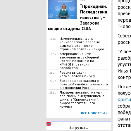
продо
“Проходили.
росси
Последствия
прези
известны”, –
перед
Захарова
"Ново
мощно осадила США
Собес
Изменившаяся дочь
18:16
росси
Кончаловского впервые
вышла в свет после
страшной болезни, - видео
"У вс
Американские СМИ
18:33
разоб
высмеяли игру сборной
России по хоккею на
упуст
ЧМ-2019: реакция
Воробьева
Илья 
Россия высадит
23:27
космонавтов на Луну
контра
Захарова рассказала о
20:02
большой ошибке Зеленского
Посл
в отношении России
полуф
Лазарев поставил на уши
23:11
зал своим выступлением в
крити
финале "Евровидения":
видео трогательного
собра
номера
побед
ВСЕ НОВОСТИ »
фанат
отста
Загрузка...