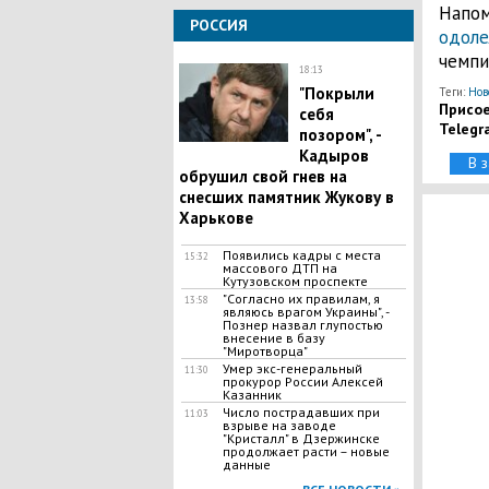
Напом
РОССИЯ
одоле
чемпи
18:13
"Покрыли
Теги:
Нов
Присое
себя
Telegr
позором", -
Кадыров
В 
обрушил свой гнев на
снесших памятник Жукову в
Харькове
Появились кадры с места
15:32
массового ДТП на
Кутузовском проспекте
"Согласно их правилам, я
13:58
являюсь врагом Украины", -
Познер назвал глупостью
внесение в базу
"Миротворца"
Умер экс-генеральный
11:30
прокурор России Алексей
Казанник
Число пострадавших при
11:03
взрыве на заводе
"Кристалл" в Дзержинске
продолжает расти – новые
данные