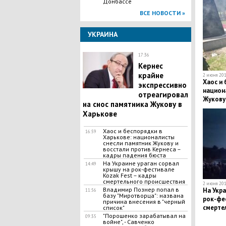
Донбассе
ВСЕ НОВОСТИ »
УКРАИНА
17:36
Кернес
крайне
2 июня 201
Хаос и 
экспрессивно
национ
отреагировал
Жукову 
на снос памятника Жукову в
кадры 
Харькове
Хаос и беспорядки в
16:59
Харькове: националисты
снесли памятник Жукову и
восстали против Кернеса –
кадры падения бюста
На Украине ураган сорвал
14:49
крышу на рок-фестивале
Kozak Fest – кадры
смертельного происшествия
2 июня 201
​Владимир Познер попал в
На Укра
11:56
базу "Миротворца": названа
рок-фес
причина внесения в "черный
смерте
список"
​"Порошенко зарабатывал на
09:35
войне", - Савченко