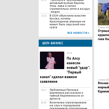
22:19
активный вулкан Европы
Этна: лава и пепел
стремительно летят в воздух
- видео
В ООН объяснили властям
21:23
Косово, почему
Краснощеков априори не
может быть персоной нон
грата
2 июня 201
Отрица
ВСЕ НОВОСТИ »
крушен
гнев Н
ШОУ-БИЗНЕС
14:14
​По Алсу
нанесли
новый "удар":
"Первый
канал" сделал важное
2 июня 201
заявление
Япония
мирный 
Любовница Прохора
20:11
Курила
Шаляпина рассказала о
тайной беременности от
артиста
Волочкова отреагировала
06:00
на слух и порадовала
поклонников откровенным