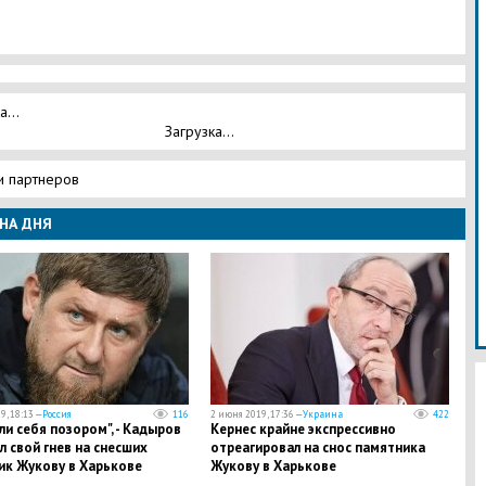
а...
Загрузка...
и партнеров
НА ДНЯ
9, 18:13 —
Россия
116
2 июня 2019, 17:36 —
Украина
422
и себя позором", - Кадыров
Кернес крайне экспрессивно
 свой гнев на снесших
отреагировал на снос памятника
ик Жукову в Харькове
Жукову в Харькове