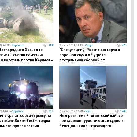
9, 16:59 —
Украина
759
2 июня 2019, 15:33 —
Спорт
471
беспорядки в Харькове:
​"Спекуляции", - Россия растерла в
алисты снесли памятник
порошок слухи об угрозе
и восстали против Кернеса –
отстранения сборной от
падения бюста
Олимпиады-2020
9, 14:49 —
Украина
617
2 июня 2019, 13:28 —
Мир
1447
ине ураган сорвал крышу на
Неуправляемый гигантский лайнер
тивале Kozak Fest – кадры
протаранил туристическое судно в
льного происшествия
Венеции – кадры пугающего
столкновения