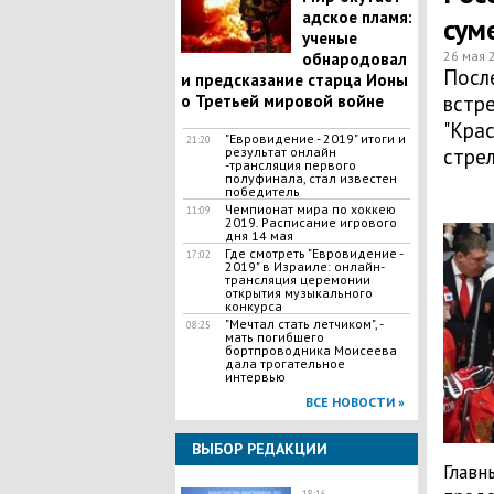
адское пламя:
сум
ученые
26 мая 
обнародовал
Посл
и предсказание старца Ионы
о Третьей мировой войне
встре
"Кра
"Евровидение - 2019" итоги и
21:20
результат онлайн
стре
-трансляция первого
полуфинала, стал известен
победитель
Чемпионат мира по хоккею
11:09
2019. Расписание игрового
дня 14 мая
​Где смотреть "Евровидение -
17:02
2019" в Израиле: онлайн-
трансляция церемонии
открытия музыкального
конкурса
"Мечтал стать летчиком", -
08:25
мать погибшего
бортпроводника Моисеева
дала трогательное
интервью
ВСЕ НОВОСТИ »
ВЫБОР РЕДАКЦИИ
Главн
18:16