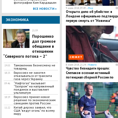
фотографии Ким Кардашьян
ВСЕ НОВОСТИ »
9 июля 2018, 09:49 —
Мир
Открыто дело об убийстве: в
Лондоне официально подтверд
ЭКОНОМИКА
первую смерть от "Новичка"
21:59
Порошенко
дал громкое
обещание в
отношении
“Северного потока – 2”
сюжет
Таможенник бизнесмену не
8 июля 2018, 21:24 —
Новости
19:05
Чувство безнадеги прошло:
товарищ
Евросоюз не захотел
Слепаков осознал истинный
18:25
отказываться от транзита
потенциал сборной России по
газа через Украину
футболу
​“Нафтогаз” вызывает
09:46
“Газпром” на напряженный
поединок и выставляет
ультиматум
Евросоюз принял новое
18:19
решение по экономическим
санкциям против России
Китай дерзко заявил, что
11:22
США "ведут огонь" по всему
миру