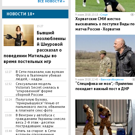
ВСЕ НОВОСТИ »
НОВОСТИ 18+
9 июля 2018, 13:13 —
Спорт
Хорватские СМИ жестко
высказались о поступке Виды по
15:27
матча Россия - Хорватия
Бывший
возлюбленны
й Шнуровой
рассказал о
поведении Матильды во
время постельных игр
В Сети показали, как вулкан
12:27
Фуэго в Гватемале убивал
людей, – кадры
9 июля 2018, 12:45 —
Военное обозрение
“Специфика не моя”, - Прилепин
Сексуальная модель
12:32
Victoria’s Secret снялась в
покидает важный пост в ДНР
"откровенной" форме
сборной России
Полуголую Бузову,
15:24
"прикрывшуюся" тенью от
пальмового листа, обвинили
в плагиате секс-фото
В Венгрии у автобуса с
15:08
гражданами Украины снесло
весь 2-й этаж - десятки
пострадавших: кадры
Опять за старое: в Сети
15:44
всплыли откровенные