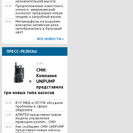
незначительной высоте
Предположение известного
09:49
ученого: американский
космолог предложил новую
теорию о загробной жизни
Метаморфозы на водоеме:
09:31
внезапно китайская река
преобразилась в багровый
цвет
ВСЕ НОВОСТИ »
ПРЕСС-РЕЛИЗЫ
11:54
СМИ:
Компания
UNIPUMP
представила
три новых типа насосов
В ГУ МВД и ОП РФ обсудили
15:18
проблемы в сфере
общепита
АЛЮТЕХ представил новую
12:05
модель управления
приводом роллет, - СМИ
Как сообщают СМИ: UNIPUMP
18:10
представил новые насосы