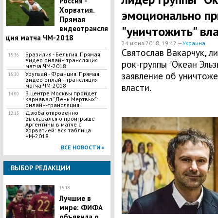
Россия -
Хорватия.
эмоционально пр
Прямая
"уничтожить" вл
видеотрансля
ция матча ЧМ-2018
24 июня 2018, 19:42 —
Украина
Святослав Вакарчук, л
Бразилия - Бельгия. Прямая
15:36
видео онлайн трансляция
рок-группы "Океан Эльз
матча ЧМ-2018
Уругвай - Франция. Прямая
заявление об уничтож
15:30
видео онлайн трансляция
матча ЧМ-2018
власти.
В центре Москвы пройдет
14:00
карнавал "День Мертвых":
онлайн-трансляция
Дзюба откровенно
12:15
высказался о проигрыше
Аргентины в матче с
Хорватией: вся таблица
ЧМ-2018
ВСЕ НОВОСТИ »
ВЫБОР РЕДАКЦИИ
16:18
Лучшие в
мире: ФИФА
объявила о