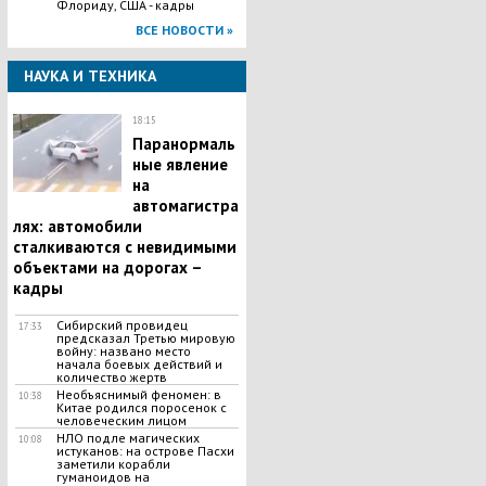
Флориду, США - кадры
ВСЕ НОВОСТИ »
НАУКА И ТЕХНИКА
18:15
Паранормаль
ные явление
на
автомагистра
лях: автомобили
сталкиваются с невидимыми
объектами на дорогах –
кадры
Сибирский провидец
17:33
предсказал Третью мировую
войну: названо место
начала боевых действий и
количество жертв
Необъяснимый феномен: в
10:38
Китае родился поросенок с
человеческим лицом
НЛО подле магических
10:08
истуканов: на острове Пасхи
заметили корабли
гуманоидов на