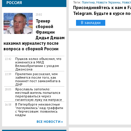
РОССИЯ
Теги:
,
,
Политика
Новости Украины
Новос
Присоединяйтесь к нам в Fa
Telegram. Будьте в курсе п
23:02
Тренер
В закладки
сборной
Франции
Дидье Дешам
нахамил журналисту после
вопроса о сборной России
Пушков колко объяснил, что
22:42
изменится в МИД
Великобритании с уходом
Джонсона
Прилепин рассказал, чем
22:39
займется после того, как
покинет пост замкомбата в
ДНР
Ярославль затопило:
20:05
местный житель попытался
переправиться через
гигантскую лужу на матрасе
В Петербурге неизвестные
16:58
"поглумились" над граффити
с Черчесовым: появились
кадры
ВСЕ НОВОСТИ »