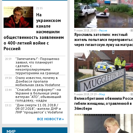
21:55
На
украинском
канале
насмешили
9 июля 2018, 20:05 —
Россия
Ярославль затопило: местный
общественность заявлением
житель попытался переправитьс
о 400-летней войне с
через гигантскую лужу на матра
Россией
"Запечатать!" - Порошенко
20:59
заявил, что планирует
сделать с
неконтролируемыми
территориями на границе
Стало известно, почему в
19:34
Донбассе пропала
мобильная связь Vodafone
“Спасибо за реформу!” - на
13:44
Украине в больнице умер
9 июля 2018, 19:19 —
Мир
ветеран “АТО”, объявивший
Великобритания обвинила Росси
голодовку, - кадры
гибели женщины, отравленной в
"Дни смерти 11.01.2018 /
13:11
Эймсбери
09.07.2018", - жители ДНР и
ЛНР "прощаются" с Vodafone
ВСЕ НОВОСТИ »
МИР