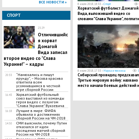
ВСЕ НОВОСТИ »
8 июля 2018, 18:33 —
Спорт
Хорватский футболист Домагой
Вида, выложивший видео со
СПОРТ
словами "Слава Украине", поплат
за свой поступок – заявление FI
23:29
Отличившийс
я хорват
Домагой
Вида записал
второе видео со "Слава
Украине!" – кадры
8 июля 2018, 17:33 —
Наука и техника
“Нанюхались и пишут
Сибирский провидец предсказал
20:33
ерунду”, – Москва красиво
Третью мировую войну: названо
ответила всем
место начала боевых действий 
усомнившимся в честной
игре сборной России
количество жертв
Хорватский футбольный
16:43
союз выставил из команды
героя видео с лозунгом
"Слава Украине" Вукоевича
Лучшие в мире: ФИФА
16:18
объявила о достижениях
сборной России на ЧМ-2018
СМИ выяснили, почему Путин
14:50
отказался от идеи
посещения матчей сборной
России на ЧМ-2018