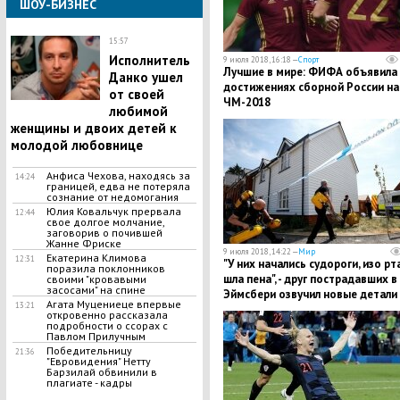
ШОУ-БИЗНЕС
15:57
Исполнитель
9 июля 2018, 16:18 —
Спорт
Лучшие в мире: ФИФА объявила
Данко ушел
достижениях сборной России на
от своей
ЧМ-2018
любимой
женщины и двоих детей к
молодой любовнице
Анфиса Чехова, находясь за
14:24
границей, едва не потеряла
сознание от недомогания
Юлия Ковальчук прервала
12:44
свое долгое молчание,
заговорив о почившей
Жанне Фриске
9 июля 2018, 14:22 —
Мир
Екатерина Климова
12:31
"У них начались судороги, изо рт
поразила поклонников
шла пена", - друг пострадавших в
своими "кровавыми
засосами" на спине
Эймсбери озвучил новые детали
Агата Муцениеце впервые
13:21
откровенно рассказала
подробности о ссорах с
Павлом Прилучным
Победительницу
21:36
"Евровидения" Нетту
Барзилай обвинили в
плагиате - кадры