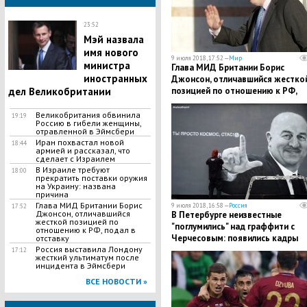
23:52
Мэй назвала
имя нового
9 июля 2018, 17:52 —
Мир
министра
Глава МИД Британии Борис
иностранных
Джонсон, отличавшийся жестко
дел Великобритании
позицией по отношению к РФ,
подал в отставку
Великобритания обвинила
19:19
Россию в гибели женщины,
отравленной в Эймсбери
Иран похвастал новой
18:44
армией и рассказал, что
сделает с Израилем
В Израиле требуют
18:00
прекратить поставки оружия
на Украину: названа
причина
Глава МИД Британии Борис
9 июля 2018, 16:58 —
Россия
17:52
Джонсон, отличавшийся
В Петербурге неизвестные
жесткой позицией по
"поглумились" над граффити с
отношению к РФ, подал в
Черчесовым: появились кадры
отставку
Россия выставила Лондону
17:12
жесткий ультиматум после
инцидента в Эймсбери
ВСЕ НОВОСТИ »