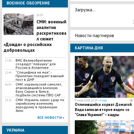
ВОЕННОЕ ОБОЗРЕНИЕ
Загрузка...
20:39
СМИ: военный
аналитик
раскритикова
Новости партнеров
л сюжет
«Дождя» о российских
КАРТИНА ДНЯ
добровольцах
ВМС Великобритании
17:30
создадут "ловушку" для
России в Атлантике
“Специфика не моя”, -
12:45
Прилепин покидает важный
пост в ДНР
СМИ: израильский самолет,
06:05
атаковавшийся военную
базу Сирии в Хомсе,
подбили системы ПВО САР
СМИ: Израиль нанес удар по
23:21
9 июля 2018, 23:29 —
Спорт
сирийскому военному
Отличившийся хорват Домагой
аэродрому в провинции
Вида записал второе видео со
Хомс
"Слава Украине!" – кадры
ВСЕ НОВОСТИ »
УКРАИНА