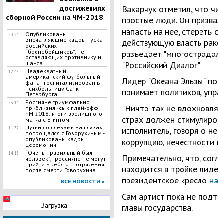
достижениях
Вакарчук отметил, что 
сборной России на ЧМ-2018
простые люди. Он призва
напасть на нее, стереть 
Опубликованы
20:21
впечатляющие кадры пуска
действующую власть рак
российских
“бронебойщиков”, не
разъедает "многострадал
оставляющих противнику и
шанса
"Российский Диалог".
Неадекватный
12:43
американский футбольный
Лидер "Океана Эльзы" по
фанат госпитализирован в
психбольницу Санкт-
понимает политиков, уп
Петербурга
Россияне триумфально
23:11
"Ничто так не вдохновляе
приблизились к плей-офф
ЧМ-2018: итоги зрелищного
страх должен стимулиров
матча с Египтом
Путин со слезами на глазах
11:37
исполнитель, говоря о 
попрощался с Говорухиным -
опубликованы кадры
коррупцию, нечестности и
церемонии
​“Очень правильный был
14:15
Примечательно, что, сог
человек”, - россияне не могут
прийти в себя от потрясения
находится в тройке лид
после смерти Говорухина
президентское кресло
на
ВСЕ НОВОСТИ »
Сам артист пока не под
Загрузка...
главы государства.