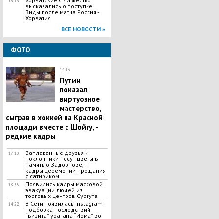
Хорватские СМИ жестко
13:13
высказались о поступке
Виды после матча Россия -
Хорватия
ВСЕ НОВОСТИ »
ФОТО
14:13
Путин
показал
виртуозное
мастерство,
сыграв в хоккей на Красной
площади вместе с Шойгу, -
редкие кадры
Заплаканные друзья и
17:10
поклонники несут цветы в
память о Задорнове, –
кадры церемонии прощания
с сатириком
Появились кадры массовой
18:35
эвакуации людей из
торговых центров Сургута
В Сети появилась Іnstagram-
14:22
подборка последствий
“визита” урагана “Ирма” во