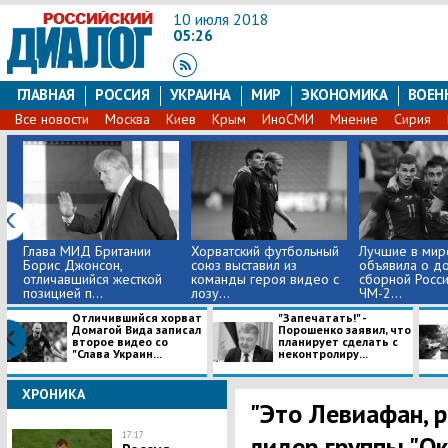
10 июля 2018
05:26
ГЛАВНАЯ
РОССИЯ
УКРАИНА
МИР
ЭКОНОМИКА
ВОЕН
Все новости
Москва
Киев
Крым
ИноСМИ
Мнение
Сирия
Глава МИД Британии
Хорватский футбольный
Лучшие в мир
Борис Джонсон,
союз выставил из
объявила о д
отличавшийся жесткой
команды героя видео с
сборной Росси
позицией п...
лозу...
ЧМ-2...
Отличившийся хорват
"Запечатать!" -
Домагой Вида записал
Порошенко заявил, что
второе видео со
планирует сделать с
"Слава Украин...
неконтролиру...
ХРОНИКА
"Это Левиафан, р
17:17
лидер группы "Ок