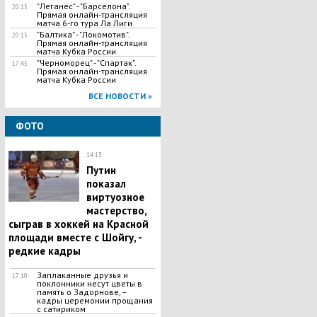
"Леганес" - "Барселона".
20:15
Прямая онлайн-трансляция
матча 6-го тура Ла Лиги
"Балтика" - "Локомотив".
20:15
Прямая онлайн-трансляция
матча Кубка России
"Черноморец" - "Спартак".
17:45
Прямая онлайн-трансляция
матча Кубка России
ВСЕ НОВОСТИ »
ФОТО
14:13
Путин
показал
виртуозное
мастерство,
сыграв в хоккей на Красной
площади вместе с Шойгу, -
редкие кадры
Заплаканные друзья и
17:10
поклонники несут цветы в
память о Задорнове, –
кадры церемонии прощания
с сатириком