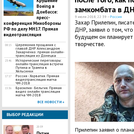
Крушение
Boeing в
замкомбата в Д
Донбассе:
9 июля 2018, 22:39 —
Россия
пресс-
Захар Прилепин, писат
конференция Минобороны
РФ по делу МН17. Прямая
ДНР, заявил о том, чт
видеотрансляция
будущем он планирует
творчестве.
Церемония прощания с
08:15
главой ДНР Александром
Захарченко: прямая онлайн-
трансляция из Донецка
Исторические переговоры:
23:46
онлайн-трансляция встречи
Путина и Трампа в
Хельсинки
Россия - Хорватия. Прямая
17:17
видеотрансляция матча
ЧМ-2018
Бразилия - Бельгия. Прямая
15:36
видео онлайн трансляция
матча ЧМ-2018
ВСЕ НОВОСТИ »
ВЫБОР РЕДАКЦИИ
20:59
Прилепин заявил о плана
Путин