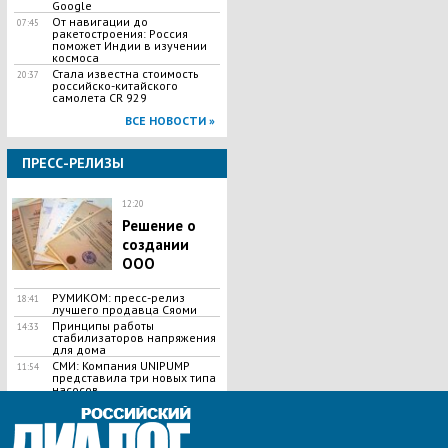
Google
От навигации до
07:45
ракетостроения: Россия
поможет Индии в изучении
космоса
Стала известна стоимость
20:37
российско-китайского
самолета CR 929
ВСЕ НОВОСТИ »
ПРЕСС-РЕЛИЗЫ
12:20
Решение о
создании
ООО
РУМИКОМ: пресс-релиз
18:41
лучшего продавца Сяоми
Принципы работы
14:33
стабилизаторов напряжения
для дома
СМИ: Компания UNIPUMP
11:54
представила три новых типа
насосов
ВСЕ НОВОСТИ »