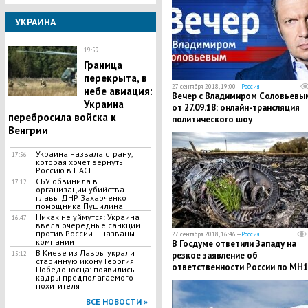
УКРАИНА
19:59
Граница
перекрыта, в
27 сентября 2018, 19:00 —
Россия
небе авиация:
Вечер с Владимиром Соловьевы
Украина
от 27.09.18: онлайн-трансляция
перебросила войска к
политического шоу
Венгрии
Украина назвала страну,
17:56
которая хочет вернуть
Россию в ПАСЕ
СБУ обвинила в
17:12
организации убийства
главы ДНР Захарченко
помощника Пушилина
​Никак не уймутся: Украина
16:47
ввела очередные санкции
против России – названы
27 сентября 2018, 16:46 —
Россия
компании
В Госдуме ответили Западу на
В Киеве из Лавры украли
15:12
резкое заявление об
старинную икону Георгия
ответственности России по МН1
Победоносца: появились
кадры предполагаемого
похитителя
ВСЕ НОВОСТИ »