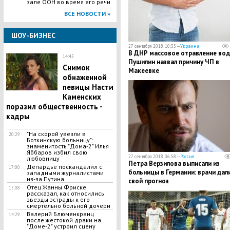
зале ООН во время его речи
ВСЕ НОВОСТИ »
ШОУ-БИЗНЕС
27 сентября 2018, 10:35 —
Украина
В ДНР массовое отравление вод
14:45
Пушилин назвал причину ЧП в
Снимок
Макеевке
обнаженной
певицы Насти
Каменских
поразил общественность -
кадры
"На скорой увезли в
20:29
Боткинскую больницу":
знаменитость "Дома-2" Илья
Яббаров избил свою
27 сентября 2018, 06:58 —
Россия
любовницу
Петра Верзилова выписали из
Депардье поскандалил с
17:00
больницы в Германии: врачи дал
западными журналистами
из-за Путина
свой прогноз
Отец Жанны Фриске
15:08
рассказал, как относились
звезды эстрады к его
смертельно больной дочери
Валерий Блюменкранц
14:29
после жестокой драки на
"Доме-2" устроил сцену