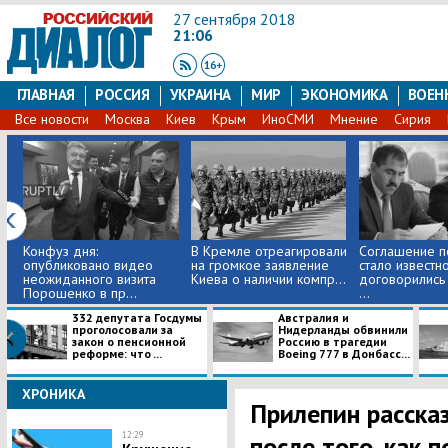
27 сентября 2018
21:06
ГЛАВНАЯ
РОССИЯ
УКРАИНА
МИР
ЭКОНОМИКА
ВОЕН
Все новости
Москва
Киев
Крым
ИноСМИ
Мнение
Сирия
Конфуз дня:
В Кремле отреагировали
Соглашение п
опубликовано видео
на громкое заявление
стало известно
неожиданного визита
Киева о наличии компр...
договорились
Порошенко в пр...
...
332 депутата Госдумы
Австралия и
проголосовали за
Нидерланды обвинили
закон о пенсионной
Россию в трагедии
реформе: что ...
Boeing 777 в Донбасс...
ХРОНИКА
Прилепин рассказ
12:29
после того, как 