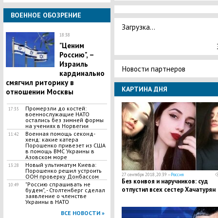
ВОЕННОЕ ОБОЗРЕНИЕ
Загрузка...
18:38
"Ценим
Россию", –
Израиль
Новости партнеров
кардинально
смягчил риторику в
КАРТИНА ДНЯ
отношении Москвы
Промерзли до костей:
17:35
военнослужащие НАТО
остались без зимней формы
на учениях в Норвегии
Военная помощь секонд-
11:42
хенд: какие катера
Порошенко привезет из США
в помощь ВМС Украины в
Азовском море
Новый ультиматум Киева:
13:28
Порошенко решил устроить
27 сентября 2018, 20:39 —
Россия
ООН проверку Донбассом
Без конвоя и наручников: суд
"Россию спрашивать не
10:49
отпустил всех сестер Хачатурян
будем", - Столтенберг сделал
заявление о членстве
Украины в НАТО
ВСЕ НОВОСТИ »