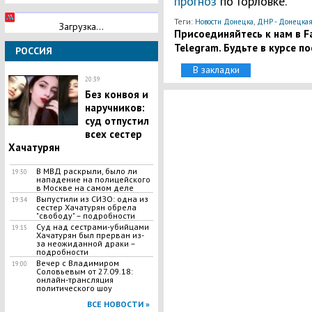
прогноз
по Горловке.
Теги:
,
Новости Донецка
ДНР - Донецкая
Загрузка...
Присоединяйтесь к нам в Fa
Telegram. Будьте в курсе п
РОССИЯ
В закладки
20:39
Без конвоя и
наручников:
суд отпустил
всех сестер
Хачатурян
В МВД раскрыли, было ли
19:50
нападение на полицейского
в Москве на самом деле
Выпустили из СИЗО: одна из
19:34
сестер Хачатурян обрела
"свободу" – подробности
Суд над сестрами-убийцами
19:15
Хачатурян был прерван из-
за неожиданной драки –
подробности
Вечер с Владимиром
19:00
Соловьевым от 27.09.18:
онлайн-трансляция
политического шоу
ВСЕ НОВОСТИ »