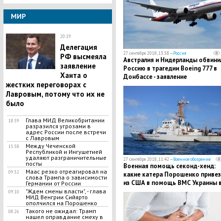
МИР
20:19
Делегация
27 сентября 2018, 13:58 —
Россия
РФ высмеяла
Австралия и Нидерланды обвини
заявление
Россию в трагедии Boeing 777 в
Ханта о
Донбассе - заявление
жестких переговорах с
Лавровым, потому что их не
было
Глава МИД Великобритании
18:59
разразился угрозами в
адрес России после встречи
с Лавровым
Между Чеченской
15:58
Республикой и Ингушетией
удаляют разграничительные
27 сентября 2018, 11:42 —
Военное обозрение
посты
Военная помощь секонд-хенд:
Маас резко отреагировал на
09:52
какие катера Порошенко привез
слова Трампа о зависимости
из США в помощь ВМС Украины 
Германии от России
Азовском море
"Ждем смены власти", - глава
09:10
МИД Венгрии Сийярто
ополчился на Порошенко
Такого не ожидал: Трамп
08:26
нашел оправдание смеху в