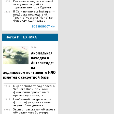
Появились кадры массовой
18:35
эвакуации людей из
торговых центров Сургута
В Сети появилась Іnstagram-
14:22
подборка последствий
“визита” урагана “Ирма” во
Флориду, США - кадры
ВСЕ НОВОСТИ »
НАУКА И ТЕХНИКА
20:30
Аномальная
находка в
Антарктиде:
на
ледниковом континенте НЛО
взлетел с секретной базы
Мир пребывает под властью
19:55
Черного Папы: земными
финансами правит элита
пришельцев – кадры
Необычный ракурс в море:
19:13
фотограф увидел на теле
акулы облик демона
Эксперт рассказал об угрозе
09:02
обновленного браузера