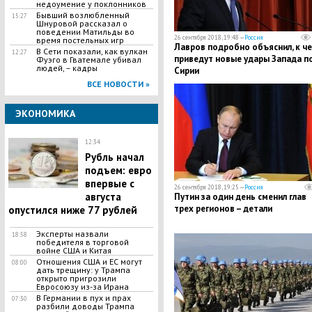
недоумение у поклонников
Бывший возлюбленный
15:27
Шнуровой рассказал о
поведении Матильды во
26 сентября 2018, 19:48 —
Россия
время постельных игр
Лавров подробно объяснил, к ч
В Сети показали, как вулкан
12:27
приведут новые удары Запада п
Фуэго в Гватемале убивал
людей, – кадры
Сирии
ВСЕ НОВОСТИ »
ЭКОНОМИКА
12:34
Рубль начал
подъем: евро
впервые с
26 сентября 2018, 19:25 —
Россия
августа
Путин за один день сменил глав
трех регионов – детали
опустился ниже 77 рублей
Эксперты назвали
18:58
победителя в торговой
войне США и Китая
Отношения США и ЕС могут
08:00
дать трещину: у Трампа
открыто пригрозили
Евросоюзу из-за Ирана
В Германии в пух и прах
07:30
разбили доводы Трампа