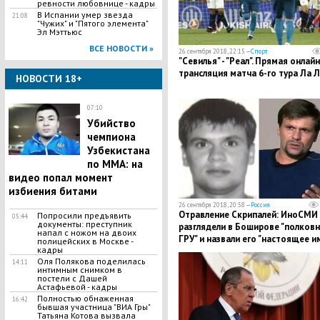
ревности любовнице - кадры
В Испании умер звезда
21:08
"Чужих" и "Пятого элемента"
Эл Мэттьюс
ВСЕ НОВОСТИ »
26 сентября 2018, 22:15 —
Спорт
"Севилья" - "Реал". Прямая онлайн
трансляция матча 6-го тура Ла Л
НОВОСТИ 18+
07:10
Убийство
чемпиона
Узбекистана
по MMA: на
видео попал момент
избиения битами
26 сентября 2018, 20:58 —
Россия
Отравление Скрипалей: ИноСМИ
Попросили предъявить
05:44
документы: преступник
разглядели в Боширове "полков
напал с ножом на двоих
ГРУ" и назвали его "настоящее и
полицейских в Москве -
кадры
Оля Полякова поделилась
14:11
интимным снимком в
постели с Дашей
Астафьевой - кадры
Полностью обнаженная
16:42
бывшая участница "ВИА Гры"
Татьяна Котова вызвала