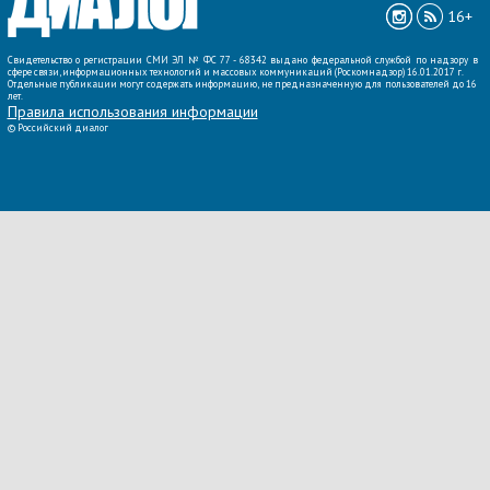
16+
Свидетельство о регистрации СМИ ЭЛ № ФС 77 - 68342 выдано федеральной службой по надзору в
сфере связи, информационных технологий и массовых коммуникаций (Роскомнадзор) 16.01.2017 г.
Отдельные публикации могут содержать информацию, не предназначенную для пользователей до 16
лет.
Правила использования информации
©
Российский диалог