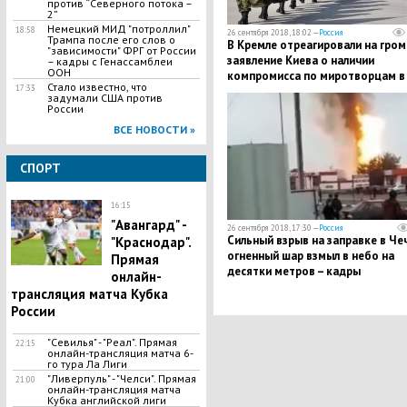
против “Северного потока –
2”
Немецкий МИД "потроллил"
18:58
26 сентября 2018, 18:02 —
Россия
Трампа после его слов о
В Кремле отреагировали на гро
"зависимости" ФРГ от России
заявление Киева о наличии
– кадры с Генассамблеи
ООН
компромисса по миротворцам в
Стало известно, что
17:33
Донбассе
задумали США против
России
ВСЕ НОВОСТИ »
СПОРТ
16:15
"Авангард" -
26 сентября 2018, 17:30 —
Россия
Сильный взрыв на заправке в Че
"Краснодар".
огненный шар взмыл в небо на
Прямая
десятки метров – кадры
онлайн-
трансляция матча Кубка
России
"Севилья" - "Реал". Прямая
22:15
онлайн-трансляция матча 6-
го тура Ла Лиги
"Ливерпуль" - "Челси". Прямая
21:00
онлайн-трансляция матча
Кубка английской лиги