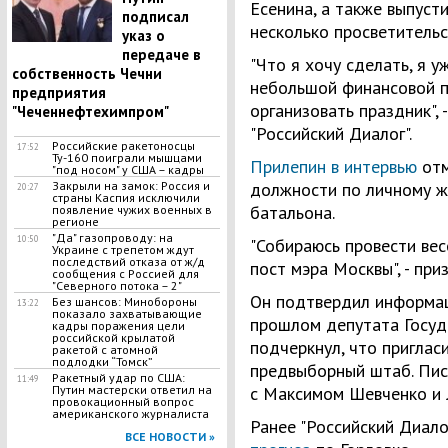
Есенина, а также выпуст
подписал
несколько просветительс
указ о
передаче в
"Что я хочу сделать, я 
собственность Чечни
небольшой финансовой 
предприятия
организовать праздник", 
"Чеченнефтехимпром"
"Российский Диалог".
Российские ракетоносцы
17:52
Ту-160 поиграли мышцами
Прилепин в интервью
отм
"под носом" у США – кадры
Закрыли на замок: Россия и
должности по личному ж
20:27
страны Каспия исключили
батальона.
появление чужих военных в
регионе
"Да" газопроводу: на
10:50
"Собираюсь провести ве
Украине с трепетом ждут
последствий отказа от ж/д
пост мэра Москвы", - при
сообщения с Россией для
"Северного потока – 2"
Он подтвердил информац
Без шансов: Минобороны
13:22
показало захватывающие
прошлом депутата Госуд
кадры поражения цели
российской крылатой
подчеркнул, что приглас
ракетой с атомной
подлодки “Томск”
предвыборный штаб. Пис
Ракетный удар по США:
11:49
Путин мастерски ответил на
с Максимом Шевченко и
провокационный вопрос
американского журналиста
Ранее "Российский Диало
ВСЕ НОВОСТИ »