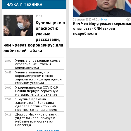
НАУКА И ТЕХНИКА
19:29
21 апреля 2020, 09:01 —
Мир
Курильщики в
Ким Чен Ыну угрожает серьезна
опасности:
опасность - CNN вскрыл
ученые
подробности
рассказали,
чем чреват коронавирус для
любителей табака
Ученые определили самые
18:00
агрессивные штаммы
коронавируса
Ученые заявили, что
06:45
коронавирусом можно
заразиться лишь при одном
главном условии
У коронавируса COVID-19
20:00
нашли первую серьезную
мутацию: что это означает
"Смутные времена
17:01
закончатся", - Володина
сделала оптимистичный
прогноз до конца апреля
Доктор Мясников ответил,
20:16
уйдет ли коронавирус в
небытие или останется
навсегда