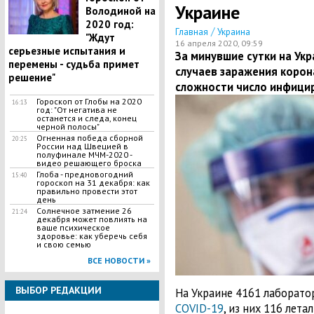
Украине
Володиной на
2020 год:
/
Главная
Украина
"Ждут
16 апреля 2020, 09:59
серьезные испытания и
За минувшие сутки на Ук
перемены - судьба примет
случаев заражения корон
решение"
сложности число инфицир
Гороскоп от Глобы на 2020
16:13
год: "От негатива не
останется и следа, конец
черной полосы"
Огненная победа сборной
20:25
России над Швецией в
полуфинале МЧМ-2020 -
видео решающего броска
Глоба - предновогодний
15:40
гороскоп на 31 декабря: как
правильно провести этот
день
Солнечное затмение 26
21:24
декабря может повлиять на
ваше психическое
здоровье: как уберечь себя
и свою семью
ВСЕ НОВОСТИ »
ВЫБОР РЕДАКЦИИ
На Украине 4161 лаборат
COVID-19
, из них 116 лет