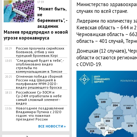
17:59
Министерство здравоохра
"Может быть,
случаях по всей стране.
не
беременеть", -
Лидерами по количеству з
академик
Киевская область – 644 и 2
Малеев предупредил о новой
Черновицкая область – 662
угрозе коронавируса
область – 401 случай, Терн
Россия проучила сирийских
08:29
Донецкая (12 случаев), Черн
боевиков, отбив у них
турецкий броневик Kirpi
области остаются региона
"Следующий будет в тебя", -
13:03
с COVID-19.
опубликовано видео
стрельбы по
коммунальщикам в Томске
Огненная победа сборной
20:25
России над Швецией в
полуфинале МЧМ-2020 -
видео решающего броска
Российские Су-30СМ и
18:15
Су-24М отработали в небе
самый сложный элемент -
видео
Новогоднее поздравление
15:06
Владимира Путина с 2020
годом: что пожелал
президент России
ВСЕ НОВОСТИ »