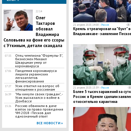
22:14
Олег
Тактаров
21 апреля 2020, 14:08 —
Россия
обозвал
​Кремль отреагировал на "бунт" в
Владикавказе - заявление Песко
Владимира
Соловьева на фоне его ссоры
с Уткиным, детали скандала
Отец чемпиона "Формулы-3",
07:33
бизнесмен Михаил
Шварцман умер от
коронавируса
Пандемия коронавируса
17:06
лишила украинских
легкоатлетов
финансирования
Усик ответил на вопрос об
17:27
21 апреля 2020, 13:39 —
Россия
отношении к россиянам
​Более 5 тысяч заражений за сутк
"Мы кинули своих граждан", -
16:39
России: в Кремле сделали заявле
Усик высказался о войне в
Донбассе
относительно карантина
Россию обвинили в даче
15:26
взяток за право проведения
ЧМ-2018 - Песков дал
однозначный ответ
ВСЕ НОВОСТИ »