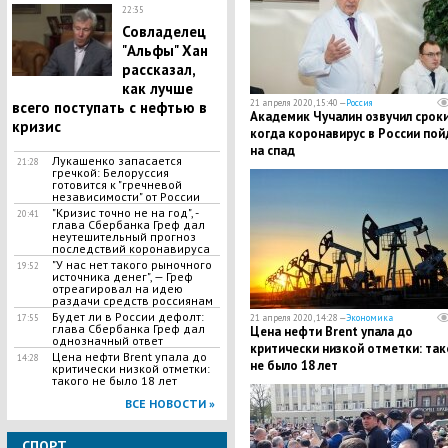
22:35
Совладелец
"Альфы" Хан
рассказал,
как лучше
21 апреля 2020, 15:40 —
Россия
всего поступать с нефтью в
​Академик Чучалин озвучил сроки
кризис
когда коронавирус в России пой
на спад
Лукашенко запасается
21:28
гречкой: Белоруссия
готовится к "гречневой
независимости" от России
"Кризис точно не на год", -
20:41
глава Сбербанка Греф дал
неутешительный прогноз
последствий коронавируса
"У нас нет такого рыночного
19:52
источника денег", — Греф
отреагировал на идею
раздачи средств россиянам
Будет ли в России дефолт:
17:55
21 апреля 2020, 14:28 —
Экономика
глава Сбербанка Греф дал
Цена нефти Brent упала до
однозначный ответ
критически низкой отметки: так
Цена нефти Brent упала до
14:28
не было 18 лет
критически низкой отметки:
такого не было 18 лет
ВСЕ НОВОСТИ »
СПОРТ