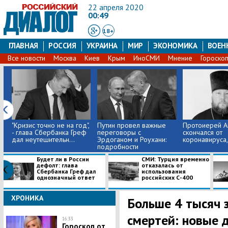
22 апреля 2020
00:49
18+
ГЛАВНАЯ
РОССИЯ
УКРАИНА
МИР
ЭКОНОМИКА
ВОЕН
Все новости
Москва
Киев
Крым
ИноСМИ
Мнение
Гороско
"Кризис точно не на год",
Путин провел важные
​Протоиерей А
- глава Сбербанка Греф
переговоры с
скончался от
дал неутешительн...
Эрдоганом и Роухани:
коронавируса,
подробности
Будет ли в России
СМИ: Турция временно
дефолт: глава
отказалась от
Сбербанка Греф дал
использования
однозначный ответ
российских С-400
ХРОНИКА
Больше 4 тысяч 
смертей: новые 
16:33
Гороскоп от