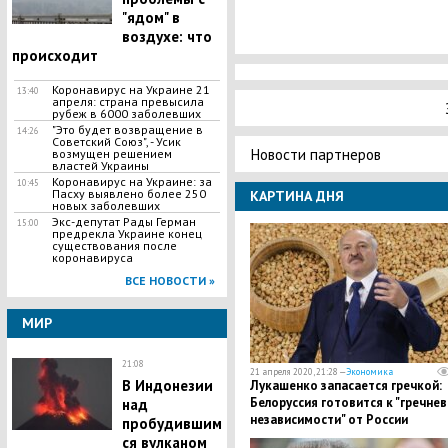
"ядом" в
воздухе: что
происходит
Коронавирус на Украине 21
13:40
апреля: страна превысила
рубеж в 6000 заболевших
"Это будет возвращение в
14:26
Советский Союз", - Усик
Новости партнеров
возмущен решением
властей Украины
Коронавирус на Украине: за
10:45
Пасху выявлено более 250
КАРТИНА ДНЯ
новых заболевших
Экс-депутат Рады Герман
15:00
предрекла Украине конец
существования после
коронавируса
ВСЕ НОВОСТИ »
МИР
21:08
21 апреля 2020, 21:28 —
Экономика
В Индонезии
Лукашенко запасается гречкой:
Белоруссия готовится к "гречне
над
независимости" от России
пробудившим
ся вулканом