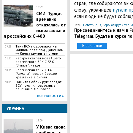
стран, где собираются вых
17:29
слову, украинцев
пугали п
СМИ: Турция
если люди не будут соблю
временно
отказалась от
Теги:
,
Новости дня
Коронавирус Covid-2
Присоединяйтесь к нам в Fa
использовани
Telegram. Будьте в курсе п
я российских С-400
В закладки
​Танк ВСУ подорвался на
09:25
минном поле под Донецком
- у Киева крупные потери
Раскрыт секрет новейшего
21:11
российского ЗРК С-350
"Витязь": кадры
Российский танк Т-14
18:25
"Армата" прошел боевое
крещение в Сирии
Лишился обеих рук: солдат
18:01
ВСУ получил серьезные
ранения в Донбассе
ВСЕ НОВОСТИ »
УКРАИНА
18:00
У Киева снова
проблемы с