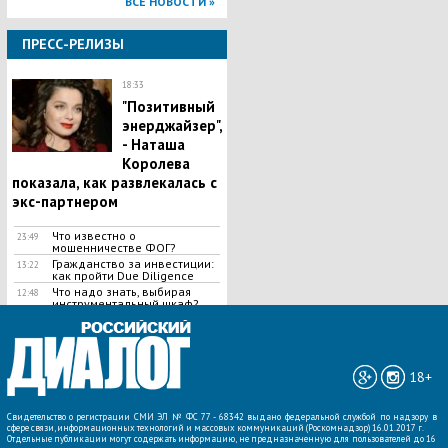
ВСЕ НОВОСТИ »
ПРЕСС-РЕЛИЗЫ
18:33
"Позитивный
энерджайзер",
- Наташа
Королева
показала, как развлекалась с
экс-партнером
Что известно о
23:49
мошенничестве ФОГ?
Гражданство за инвестиции:
13:22
как пройти Due Diligence
​Что надо знать, выбирая
12:48
инструментальный шкаф?
ВСЕ НОВОСТИ »
18+
Свидетельство о регистрации СМИ ЭЛ № ФС 77 - 68342 выдано федеральной службой по надзору в
сфере связи, информационных технологий и массовых коммуникаций (Роскомнадзор) 16.01.2017 г.
Отдельные публикации могут содержать информацию, не предназначенную для пользователей до 16