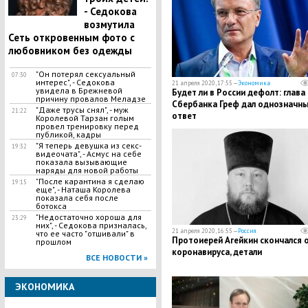
- Седокова
возмутила
Сеть откровенным фото с
любовником без одежды
"Он потерял сексуальный
07:30
интерес", - Седокова
21 апреля 2020, 17:55 —
Экономика
увидела в Брежневой
Будет ли в России дефолт: глава
причину провалов Меладзе
Сбербанка Греф дал однозначн
"Даже трусы снял", - муж
21:22
ответ
Королевой Тарзан голым
провел тренировку перед
публикой, кадры
"Я теперь девушка из секс-
19:32
видеочата", - Асмус на себе
показала вызывающие
наряды для новой работы
"После карантина я сделаю
19:15
еще", - Наташа Королева
показала себя после
ботокса
"Недостаточно хороша для
23:29
них", - Седокова призналась,
21 апреля 2020, 16:55 —
Россия
что ее часто "отшивали" в
​Протоиерей Агейкин скончался 
прошлом
коронавируса, детали
ВСЕ НОВОСТИ »
ЭКОНОМИКА