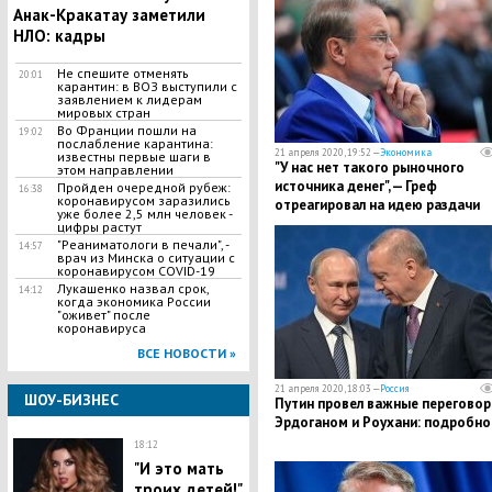
Анак-Кракатау заметили
НЛО: кадры
​Не спешите отменять
20:01
карантин: в ВОЗ выступили с
заявлением к лидерам
мировых стран
​Во Франции пошли на
19:02
послабление карантина:
21 апреля 2020, 19:52 —
Экономика
известны первые шаги в
"У нас нет такого рыночного
этом направлении
источника денег", — Греф
Пройден очередной рубеж:
16:38
коронавирусом заразились
отреагировал на идею раздачи
уже более 2,5 млн человек -
средств россиянам
цифры растут
"Реаниматологи в печали", -
14:57
врач из Минска о ситуации с
коронавирусом COVID-19
Лукашенко назвал срок,
14:12
когда экономика России
"оживет" после
коронавируса
ВСЕ НОВОСТИ »
21 апреля 2020, 18:03 —
Россия
ШОУ-БИЗНЕС
Путин провел важные переговор
Эрдоганом и Роухани: подробно
18:12
"И это мать
троих детей!"