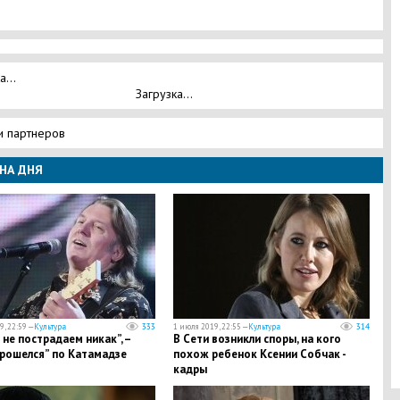
а...
Загрузка...
и партнеров
НА ДНЯ
, 22:59 —
Культура
333
1 июля 2019, 22:55 —
Культура
314
не пострадаем никак”, –
В Сети возникли споры, на кого
прошелся” по Катамадзе
похож ребенок Ксении Собчак -
кадры