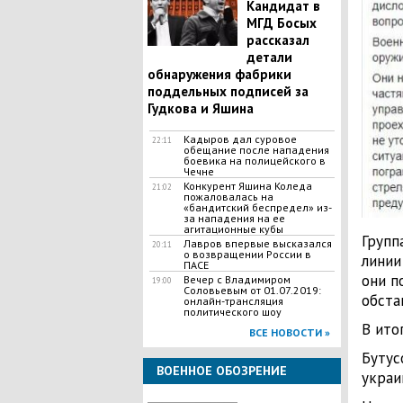
Кандидат в
МГД Босых
рассказал
детали
обнаружения фабрики
поддельных подписей за
Гудкова и Яшина
Кадыров дал суровое
22:11
обещание после нападения
боевика на полицейского в
Чечне
Конкурент Яшина Коледа
21:02
пожаловалась на
«бандитский беспредел» из-
за нападения на ее
агитационные кубы
Групп
Лавров впервые высказался
20:11
о возвращении России в
линии
ПАСЕ
они п
Вечер с Владимиром
19:00
Соловьевым от 01.07.2019:
обста
онлайн-трансляция
политического шоу
В ито
ВСЕ НОВОСТИ »
Бутус
ВОЕННОЕ ОБОЗРЕНИЕ
украи