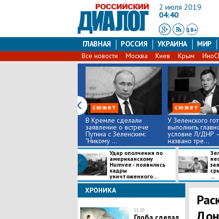
2 июля 2019
04:40
18+
ГЛАВНАЯ
РОССИЯ
УКРАИНА
МИР
Все новости
Москва
Киев
Крым
Ино
сюжет
сюжет
В Кремле сделали
У Зеленского го
заявление о встрече
выполнить главн
Путина с Зеленским:
условие Л/ДНР 
"Никому ...
названо тре...
Удар ополчения по
Зе
американскому
не
Humvee - появились
за
кадры
ср
уничтоженного...
...
ХРОНИКА
Рас
15:20
Дон
Глоба сделал