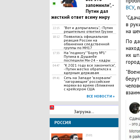
пробл
запомнили", -
ВСУ
, 
Путин дал
жесткий ответ всему миру
"Сдач
в рук
"Вот и допрыгались", - Путин
22:15
на шес
решительно ответил Грузии
Появилась официальная
18:12
реакция России на
По да
обвинения следственной
наход
группы по МН17
На "подмогу" "Борту №1"
17:33
их шт
Путина в Душанбе
поспешили Ми-24 – кадры
город
"К 2021 году все закончится",
04:47
- Путин жестко обратился к
"Воен
ядерным державам
Сеть на Западе "взорвали"
берут
09:41
"загорающие" российские
челов
моряки во время сближения
с крейсером США
взаим
ВСЕ НОВОСТИ »
Загрузка...
РОССИЯ
23:01