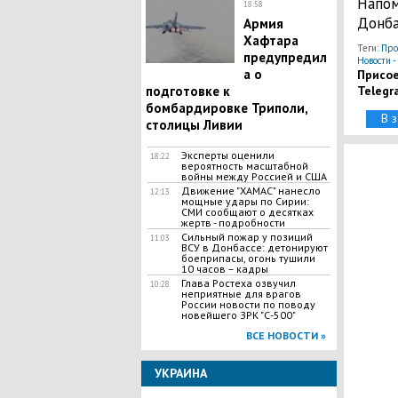
Напом
18:58
Донба
Армия
Хафтара
Теги:
Про
предупредил
Новости -
а о
Присое
подготовке к
Telegr
бомбардировке Триполи,
В 
столицы Ливии
Эксперты оценили
18:22
вероятность масштабной
войны между Россией и США
Движение "ХАМАС" нанесло
12:13
мощные удары по Сирии:
СМИ сообщают о десятках
жертв - подробности
​Сильный пожар у позиций
11:03
ВСУ в Донбассе: детонируют
боеприпасы, огонь тушили
10 часов – кадры
Глава Ростеха озвучил
10:28
неприятные для врагов
России новости по поводу
новейшего ЗРК "С-500"
ВСЕ НОВОСТИ »
УКРАИНА