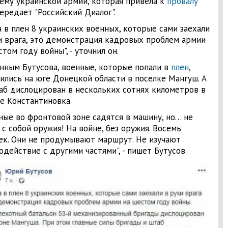
ему украинской армии, которая привела к
провалу
передает "Российский Диалог".
а в плен 8 украинских военных, которые сами заехали
и врага, это демонстрация кадровых проблем армии
том году войны", - уточнил он.
нным Бутусова, военные, которые попали в
плен
,
ились на юге Донецкой области в поселке Мангуш. А
аб дислоцирован в нескольких сотнях километров в
е Константиновка.
ные во фронтовой зоне садятся в машину, но… не
 с собой оружия! На войне, без оружия. Восемь
ек. Они не продумывают маршрут. Не изучают
одействие с другими частями", - пишет Бутусов.