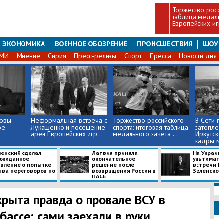
Торжество росс
таблица медаль
Европейских и
ЭКОНОМИКА
ВОЕННОЕ ОБОЗРЕНИЕ
ПРОИСШЕСТВИЯ
ШОУ
СМИ
Мнение
Сирия
Пресс-релизы
Спорт
Пресса
Новости дня
товы
Неформальная встреча с
Торжество российского
В Сети 
ое
Лукашенко и посещение
спорта: итоговая таблица
затопле
–
арен Европейских игр...
медального зачета ...
Иркутск
кадры м
ленский сделал
Латвия приняла
На Украи
ожиданное
окончательное
ультимат
явление о попытке
решение после
встречи 
ыва переговоров по
возвращения России в
Зеленског
ПАСЕ
крыта правда о провале ВСУ в
бассе: сами заехали в руки