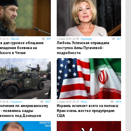
, 22:11 —
Россия
499
1 июля 2019, 21:49 —
Культура
507
в дал суровое обещание
Любовь Успенская оправдала
ападения боевика на
поступок Аллы Пугачевой -
йского в Чечне
подробности
, 20:46 —
Украина
2827
1 июля 2019, 20:29 —
Мир
1454
полчения по американскому
Израиль исчезнет всего за полчаса:
- появились кадры
Иран очень жестко предупредил
женного под Донецком
США
биля ВСУ