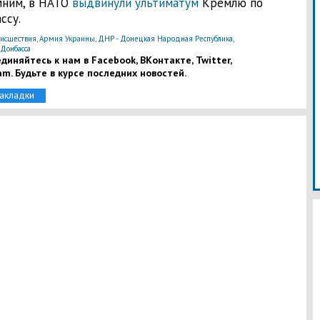
ним, в НАТО
выдвинули ультиматум
Кремлю по
ссу.
исшествия
,
Армия Украины
,
ДНР - Донецкая Народная Республика
,
 Донбасса
диняйтесь к нам в Facebook, ВКонтакте, Twitter,
am. Будьте в курсе последних новостей.
закладки