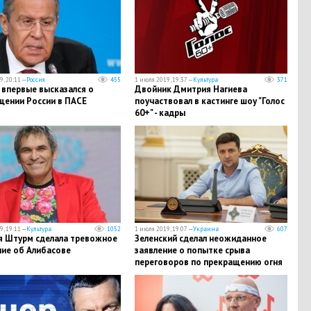
, 20:11 —
Россия
455
1 июля 2019, 19:37 —
Культура
371
 впервые высказался о
Двойник Дмитрия Нагиева
щении России в ПАСЕ
поучаствовал в кастинге шоу "Голос
60+" - кадры
, 19:11 —
Культура
1052
1 июля 2019, 19:07 —
Украина
607
я Штурм сделала тревожное
Зеленский сделал неожиданное
ние об Алибасове
заявление о попытке срыва
переговоров по прекращению огня
в Донбассе