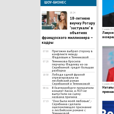
ШОУ-БИЗНЕС
18:24
​18-летнюю
внучку Ротару
"застукали" в
1 июля 2019
объятиях
Лавров
возвра
французского миллионера –
кадры
Пригожин выбрал сторону в
07:00
конфликте между
Фадеевым и Темниковой
Темникова бросила
07:20
перчатку Фадееву из-за
Серябкиной: грядет большая
разборка
Лобода одной фразой
18:58
отреагировала на
лесбийский роман
Серябкиной и Темниковой
1 июля 2019
Наталь
В Екатеринбурге прекратили
08:16
концерт Хаски, а ЛСП не
призна
выпустили на сцену:
названа причина
"Она была моей любовью", -
17:13
Серябкина сделала
ошеломляющее признание
о лесбийском романе с
Темниковой