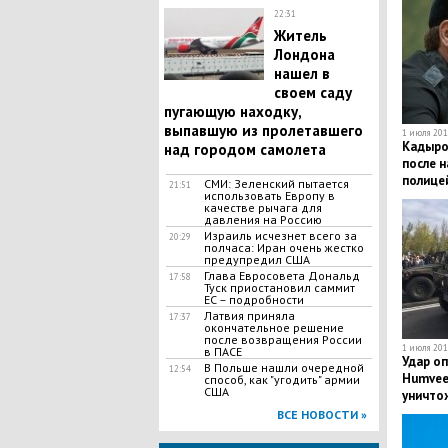
22:31
Житель
Лондона
нашел в
своем саду
пугающую находку,
выпавшую из пролетавшего
1 июля 2019
Кадыро
над городом самолета
после н
полице
СМИ: Зеленский пытается
21:51
использовать Европу в
качестве рычага для
давления на Россию
Израиль исчезнет всего за
20:29
полчаса: Иран очень жестко
предупредил США
​Глава Евросовета Дональд
17:58
Туск приостановил саммит
ЕС – подробности
Латвия приняла
17:37
окончательное решение
после возвращения России
1 июля 2019
в ПАСЕ
Удар о
​В Польше нашли очередной
12:54
Humvee 
способ, как "угодить" армии
США
уничто
автомо
ВСЕ НОВОСТИ »