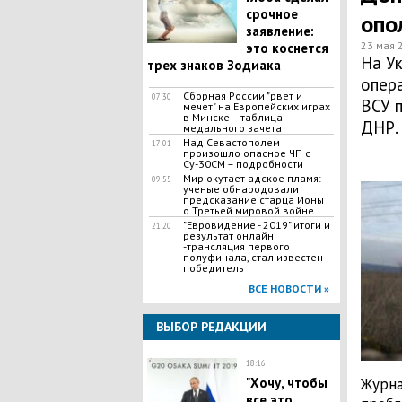
срочное
опо
заявление:
23 мая 
это коснется
На У
трех знаков Зодиака
опера
Сборная России "рвет и
07:30
ВСУ 
мечет" на Европейских играх
в Минске – таблица
ДНР.
медального зачета
Над Севастополем
17:01
произошло опасное ЧП с
Су-30СМ – подробности
Мир окутает адское пламя:
09:55
ученые обнародовали
предсказание старца Ионы
о Третьей мировой войне
"Евровидение - 2019" итоги и
21:20
результат онлайн
-трансляция первого
полуфинала, стал известен
победитель
ВСЕ НОВОСТИ »
ВЫБОР РЕДАКЦИИ
18:16
​"Хочу, чтобы
Журна
все это