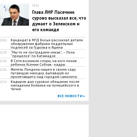
23:22
Глава ЛНР Пасечник
сурово высказал все, что
думает о Зеленском и
его команде
Кандидат в МГД Босых рассказал детали
23:01
обнаружения фабрики поддельных
подписей за Гудкова и Яшина
“Мы-то не пострадаем никак”, – Лоза
22:59
“прошелся” по Катамадзе
В Сети возникли споры, на кого похож
22:55
ребенок Ксении Собчак - кадры
Житель Лондона нашел в своем саду
22:31
пугающую находку, выпавшую из
пролетавшего над городом самолета
Кадыров дал суровое обещание после
22:11
нападения боевика на полицейского в
Чечне
ВСЕ НОВОСТИ »