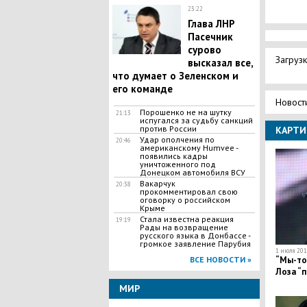
23:22
Глава ЛНР
Пасечник
сурово
Загрузк
высказал все,
что думает о Зеленском и
его команде
Новост
Порошенко не на шутку
21:13
испугался за судьбу санкций
против России
КАРТИ
Удар ополчения по
20:46
американскому Humvee -
появились кадры
уничтоженного под
Донецком автомобиля ВСУ
Вакарчук
20:38
прокомментировал свою
оговорку о российском
Крыме
Стала известна реакция
19:19
Рады на возвращение
русского языка в Донбассе -
громкое заявление Парубия
1 июля 2019
ВСЕ НОВОСТИ »
“Мы-то 
Лоза “
МИР