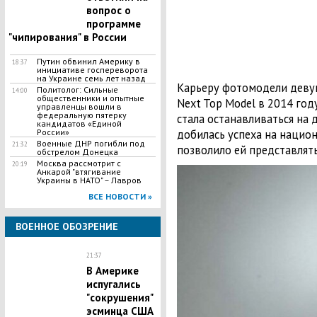
вопрос о
программе
"чипирования" в России
Путин обвинил Америку в
18:37
инициативе госпереворота
на Украине семь лет назад
Карьеру фотомодели девуш
Политолог: Сильные
14:00
общественники и опытные
Next Top Model в 2014 году
управленцы вошли в
федеральную пятерку
стала останавливаться на 
кандидатов «Единой
добилась успеха на национ
России»
Военные ДНР погибли под
21:32
позволило ей представлять
обстрелом Донецка
Москва рассмотрит с
20:19
Анкарой "втягивание
Украины в НАТО" – Лавров
ВСЕ НОВОСТИ »
ВОЕННОЕ ОБОЗРЕНИЕ
21:37
В Америке
испугались
"сокрушения"
эсминца США