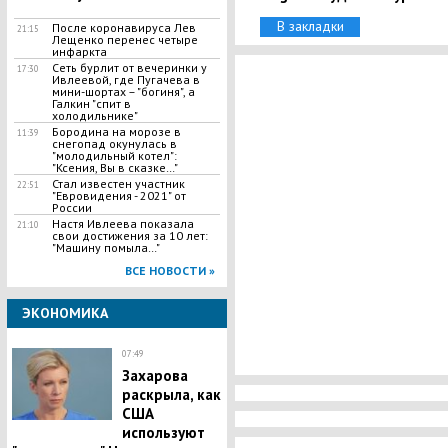
В закладки
После коронавируса Лев
21:15
Лещенко перенес четыре
инфаркта
Сеть бурлит от вечеринки у
17:30
Ивлеевой, где Пугачева в
мини-шортах – "богиня", а
Галкин "спит в
холодильнике"
Бородина на морозе в
11:39
снегопад окунулась в
"молодильный котел":
"Ксения, Вы в сказке…"
Стал известен участник
22:51
"Евровидения - 2021" от
России
Настя Ивлеева показала
21:10
свои достижения за 10 лет:
"Машину помыла…"
ВСЕ НОВОСТИ »
ЭКОНОМИКА
07:49
Захарова
раскрыла, как
США
используют