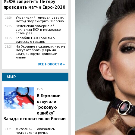
УЕФА запретить Питеру
проводить матчи Евро-2020
Украинский генерал озвучил
16:20
метод "перехитрить" Россию
Зеленский заверил об
16:05
усилении ВСУ в несколько
сотен раз
Корабли НАТО вошли в
08:55
одесскую гавань
На Украине пожалели, что не
23:05
могут отобрать у Крыма
воду, которую принесли
ливни
ВСЕ НОВОСТИ »
МИР
15:29
В Германии
озвучили
"роковую
ошибку"
Запада относительно России
Жители ФРГ оказались
23:01
недовольны речью