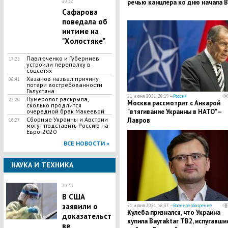
речью канцлера ко дню начала 
20:52
Сафарова
поведала об
интиме на
"Холостяке"
Павлюченко и Губерниев
17:25
устроили перепалку в
соцсетях
Хазанов назвал причину
08:41
потери востребованности
Галустяна
21 июня 2021, 20:19 —
Россия
Нумеролог раскрыла,
22:20
Москва рассмотрит с Анкарой
сколько продлится
"втягивание Украины в НАТО" –
очередной брак Макеевой
Сборные Украины и Австрии
Лавров
18:27
могут подставить Россию на
Евро-2020
ВСЕ НОВОСТИ »
НАУКА И ТЕХНИКА
20:40
В США
заявили о
21 июня 2021, 16:37 —
Военное обозрение
Кулеба признался, что Украина
доказательст
купила Bayraktar TB2, испугавши
ве