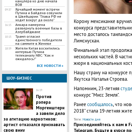
канцлера ко дню начала
ВОВ
Ярчайший момент встречи
09:37
Путина и Байдена озвучили
в Швейцарии: "Глава РФ не
ходит вокруг да около"
Корону мексиканке вручи
Анкара намерена
16:15
конкурса представительни
развернуть военные базы в
Азербайджане
место досталось таиландс
Трамп огласил
10:15
Лимснускан.
единственного победителя
на саммите в Женеве
Жители Китая восхитились
Финальный этап продолжалс
18:59
интервью Путина
телеканалу NBC: "Как и
нескольких частей. В част
ожидалось!"
жюри в национальных кос
ВСЕ НОВОСТИ »
Нашу страну на конкурсе 
ШОУ-БИЗНЕС
Якутска Наталья Строева.
Напомним, 23-летняя
студ
16:19
конкурс "Мисс Земля".
Против
рэпера
Ранее
сообщалось
, что но
Моргенштерн
2018" стала 19-летняя жит
а завели дело
за агитацию наркотиков:
Теги:
Новости дня
Присоединяйтесь к нам в Fa
артист отказался признавать
Telegram. Будьте в курсе п
свою вину