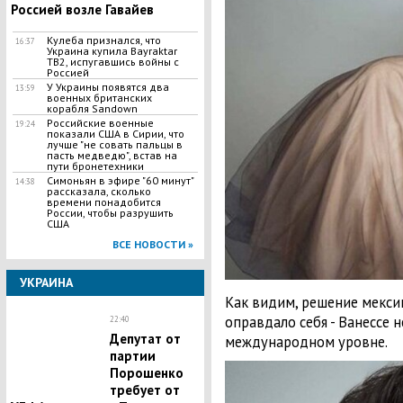
Россией возле Гавайев
Кулеба признался, что
16:37
Украина купила Bayraktar
TB2, испугавшись войны с
Россией
У Украины появятся два
13:59
военных британских
корабля Sandown
Российские военные
19:24
показали США в Сирии, что
лучше "не совать пальцы в
пасть медведю", встав на
пути бронетехники
Симоньян в эфире "60 минут"
14:38
рассказала, сколько
времени понадобится
России, чтобы разрушить
США
ВСЕ НОВОСТИ »
УКРАИНА
Как видим, решение мекси
оправдало себя - Ванессе н
22:40
Депутат от
международном уровне.
партии
Порошенко
требует от