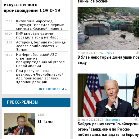
войны с Россией
искусственного
происхождения COVID-19
Китайский марсоход
20:11
"Чжучжун" передал первые
снимки с Красной планеты
КНР впервые удачно
09:29
посадила зонд на Марс
Астероид больше пирамиды
11:18
Хеопса приближается к
Земле
21 июня 2021, 15:56 —
Россия
На Чернобыльской АЭС
21:13
В Ялте некоторые дома ушли по
ответили на
предупреждения об угрозе
воду
новой аварии
Под разрушенным
19:49
реактором Чернобыльской
АЭС произошел всплеск
ядерной реакции
ВСЕ НОВОСТИ »
ПРЕСС-РЕЛИЗЫ
12:03
20 июня 2021, 23:03 —
Экономика
О Тэло
Байден решил вести "снайперски
огонь" санкциями по России,
побоявшись нападать на Европу