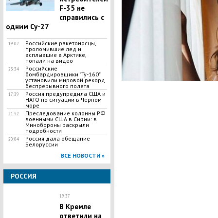
F-35 не
справились с
одним Су-27
Российские ракетоносцы,
19:02
проломившие лед и
всплывшие в Арктике,
попали на видео
Российские
23:34
бомбардировщики "Ту-160"
установили мировой рекорд
беспрерывного полета
Россия предупредила США и
17:39
НАТО по ситуации в Черном
море
Преследование колонны РФ
21:52
военными США в Сирии: в
Минобороны раскрыли
подробности
Россия дала обещание
20:04
Белоруссии
ВСЕ НОВОСТИ »
РОССИЯ
19:37
В Кремле
ответили на