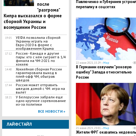
Павлюченко и Губерниев устрои
после
перепалку в соцсетях
"разгрома"
Кипра высказался о форме
сборной Украины и
возмущении России
УЕФА позволила сборной
19:05
Украины играть на
Евро-2020 в форме с
изображением Крыма
Россия - Канада и другие
17:12
пары: кто с кем сыграет в 1/4
финала на ЧМ-2021 по
22 июня 2021, 15:29 —
Мир
хоккею
В Германии озвучили "роковую
Хоккейная сборная России
14:48
ошибку" Запада относительно
гарантировала выход в
плей-офф ЧМ, обыграв
России
шведов
Россия может отправить
17:44
шведов домой с ЧМ: игра на
вылет
У Белоруссии забрали еще
18:21
одно крупное соревнование
из-за политики
ВСЕ НОВОСТИ »
ЛАЙФСТАЙЛ
21 июня 2021, 23:01 —
Мир
Жители ФРГ оказались недовол