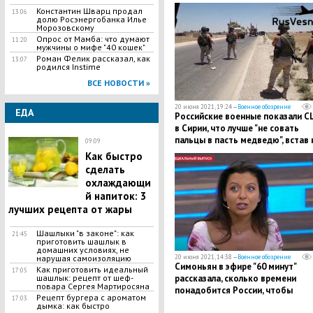
Константин Шварц продал
13:06
долю Росэнергобанка Илье
Морозовскому
Опрос от Мамба: что думают
11:20
мужчины о мифе "40 кошек"
Роман Фелик рассказал, как
13:07
родился Instime
ВСЕ НОВОСТИ »
20 июня 2021, 19:24 —
Военное обозрение
ЕДА
Российские военные показали 
в Сирии, что лучше "не совать
пальцы в пасть медведю", встав 
09:09
пути бронетехники
Как быстро
сделать
охлаждающи
й напиток: 3
лучших рецепта от жары
Шашлыки "в законе": как
21:45
приготовить шашлык в
домашних условиях, не
20 июня 2021, 14:38 —
Военное обозрение
нарушая самоизоляцию
Симоньян в эфире "60 минут"
Как приготовить идеальный
17:05
рассказала, сколько времени
шашлык​: рецепт от шеф-
повара Сергея Мартиросяна
понадобится России, чтобы
Рецепт бургера с ароматом
17:03
разрушить США
дымка: как быстро