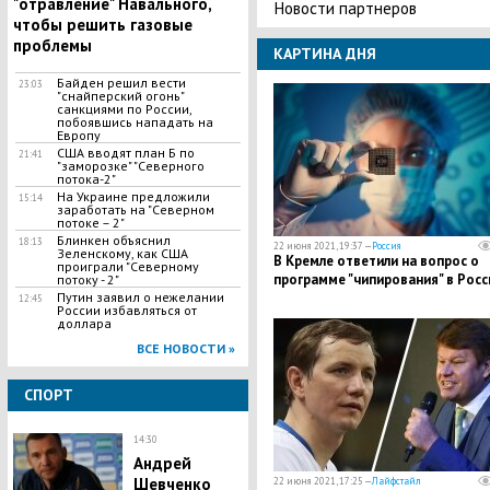
"отравление" Навального,
Новости партнеров
чтобы решить газовые
проблемы
КАРТИНА ДНЯ
Байден решил вести
23:03
"снайперский огонь"
санкциями по России,
побоявшись нападать на
Европу
США вводят план Б по
21:41
"заморозке" "Северного
потока-2"
На Украине предложили
15:14
заработать на "Северном
потоке – 2"
Блинкен объяснил
18:13
22 июня 2021, 19:37 —
Россия
Зеленскому, как США
В Кремле ответили на вопрос о
проиграли "Северному
программе "чипирования" в Росс
потоку - 2"
Путин заявил о нежелании
12:45
России избавляться от
доллара
ВСЕ НОВОСТИ »
СПОРТ
14:30
Андрей
Шевченко
22 июня 2021, 17:25 —
Лайфстайл