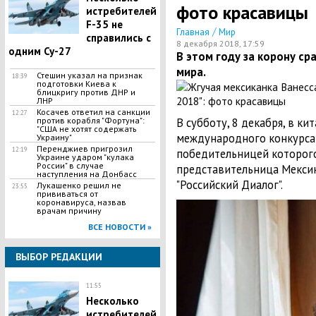
фото красавицы
истребителей
F-35 не
/
Главная
Мир
справились с
8 декабря 2018, 17:59
одним Су-27
В этом году за корону ср
мира.
Стешин указал на признак
18:39
подготовки Киева к
блицкригу против ДНР и
ЛНР
​Косачев ответил на санкции
12:27
против корабля "Фортуна":
В субботу, 8 декабря, в к
"США не хотят содержать
международного конкурса к
Украину"
Перенджиев пригрозил
12:19
победительницей которого
Украине ударом "кулака
России" в случае
представительница Мексик
наступления на Донбасс
"Российский Диалог".
Лукашенко решил не
23:55
прививаться от
коронавируса, назвав
врачам причину
ВСЕ НОВОСТИ »
ВЫБОР РЕДАКЦИИ
11:55
Несколько
истребителей