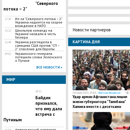
"Северного
потока – 2"
Из-за "Северного потока – 2"
17:30
Украина надеется на скорое
вхождение в НАТО
Новости партнеров
Школьную команду на
15:22
Украине назвали в честь
Гитлера
КАРТИНА ДНЯ
Украина разглядела в
11:40
санкциях США против "СП –
2" спасение для Европы
Украинского генерала
09:02
потешили слова Зеленского
о Путине
ВСЕ НОВОСТИ »
МИР
18:11
24 июля 2021, 19:03 —
Военное обозрение
Удар армии Афганистана лишил
Байден
жизни губернатора "Талибана"
признался,
Халима вместе с десятками
что ему дала
террористов
встреча с
Путиным
Американский дипломат
16:04