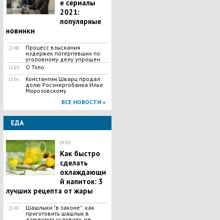
е сериалы
2021:
популярные
новинки
Процесс взыскания
22:48
издержек потерпевших по
уголовному делу упрощен
О Тэло
12:03
Константин Шварц продал
13:06
долю Росэнергобанка Илье
Морозовскому
ВСЕ НОВОСТИ »
ЕДА
09:09
Как быстро
сделать
охлаждающи
й напиток: 3
лучших рецепта от жары
Шашлыки "в законе": как
21:45
приготовить шашлык в
домашних условиях, не