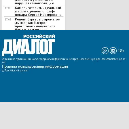
нарушая самоизоляцию
Как приготовить идеальный
17:05
шашлык​: рецепт от шеф-
повара Сергея Мартиросяна
Рецепт бургера с ароматом
17:03
дымка: как быстро
приготовить популярное
блюдо на мангале
ВСЕ НОВОСТИ »
18+
Отдельные публикации могут содержать информацию, не предназначенную для пользователей до 16
лет.
Правила использования информации
©
Российский диалог