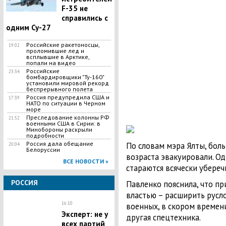
F-35 не
справились с
одним Су-27
Российские ракетоносцы,
19:02
проломившие лед и
всплывшие в Арктике,
попали на видео
Российские
23:34
бомбардировщики "Ту-160"
установили мировой рекорд
беспрерывного полета
Россия предупредила США и
17:39
НАТО по ситуации в Черном
море
Преследование колонны РФ
21:52
военными США в Сирии: в
Минобороны раскрыли
подробности
Россия дала обещание
По словам мэра Ялты, бол
20:04
Белоруссии
возраста эвакуировали. О
ВСЕ НОВОСТИ »
стараются всячески убереч
РОССИЯ
Павленко пояснила, что п
властью – расширить русло
16:10
военных, в скором времен
Эксперт: не у
другая спецтехника.
всех партий