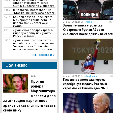
отверг открытое участие
США в диалоге по Донбассу
В Норвегии посетовали на
14:03
"вторжение" русского лосося
Байден позвал Зеленского
16:47
в Америку в конце лета не
24 июля 2021, 15:05 —
Россия
просто так: имеется один
Замначальника угрозыска
мотив
Ставрополя Руслан Абовян
Лукашенко предрек третью
09:11
мировую войну при участии
скончался после девяти выстрел
России и Китая
на парковке
Лукашенко призвал Литву
18:22
не набрасывать Белоруссии
"петлю на шею" в борьбе с
нелегальными мигрантами
ВСЕ НОВОСТИ »
ШОУ-БИЗНЕС
16:19
24 июля 2021, 11:44 —
Лайфстайл
Галашина завоевала первую
Против
серебряную медаль России в
рэпера
стрельбе на Олимпиаде-2020
Моргенштерн
а завели дело
за агитацию наркотиков:
артист отказался признавать
свою вину