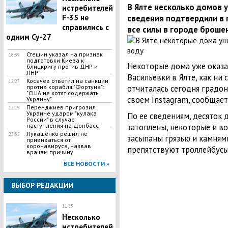
В Ялте несколько домов 
истребителей
F-35 не
сведения подтвердили в 
справились с
все силы в городе броше
одним Су-27
Стешин указал на признак
18:39
подготовки Киева к
Некоторые дома уже оказа
блицкригу против ДНР и
ЛНР
Васильевки в Ялте, как ни
​Косачев ответил на санкции
12:27
против корабля "Фортуна":
отчиталась сегодня градо
"США не хотят содержать
своем Instagram, сообщае
Украину"
Перенджиев пригрозил
12:19
Украине ударом "кулака
По ее сведениям, десяток 
России" в случае
наступления на Донбасс
затоплены, некоторые и во
Лукашенко решил не
23:55
засыпаны грязью и камням
прививаться от
коронавируса, назвав
препятствуют троллейбусы
врачам причину
ВСЕ НОВОСТИ »
ВЫБОР РЕДАКЦИИ
11:55
Несколько
истребителей