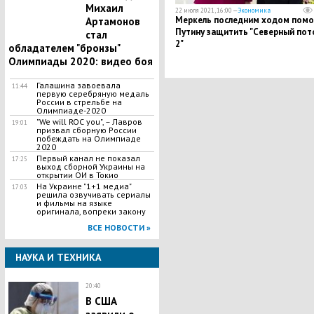
Михаил
22 июля 2021, 16:00 —
Экономика
Меркель последним ходом помо
Артамонов
Путину защитить "Северный пот
стал
2"
обладателем "бронзы"
Олимпиады 2020: видео боя
Галашина завоевала
11:44
первую серебряную медаль
России в стрельбе на
Олимпиаде-2020
"We will ROC you", – Лавров
19:01
призвал сборную России
побеждать на Олимпиаде
2020
Первый канал не показал
17:25
выход сборной Украины на
открытии ОИ в Токио
На Украине "1+1 медиа"
17:03
решила озвучивать сериалы
и фильмы на языке
оригинала, вопреки закону
ВСЕ НОВОСТИ »
НАУКА И ТЕХНИКА
20:40
В США