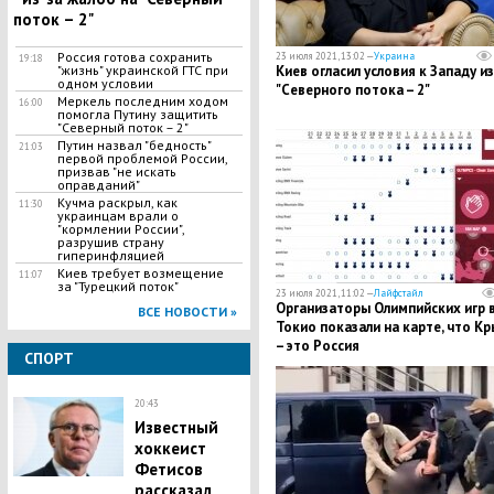
поток – 2"
Россия готова сохранить
23 июля 2021, 13:02 —
Украина
19:18
"жизнь" украинской ГТС при
Киев огласил условия к Западу из
одном условии
"Северного потока – 2"
Меркель последним ходом
16:00
помогла Путину защитить
"Северный поток – 2"
Путин назвал "бедность"
21:03
первой проблемой России,
призвав "не искать
оправданий"
Кучма раскрыл, как
11:30
украинцам врали о
"кормлении России",
разрушив страну
гиперинфляцией
Киев требует возмещение
11:07
за "Турецкий поток"
23 июля 2021, 11:02 —
Лайфстайл
Организаторы Олимпийских игр 
ВСЕ НОВОСТИ »
Токио показали на карте, что К
– это Россия
СПОРТ
20:43
Известный
хоккеист
Фетисов
рассказал,