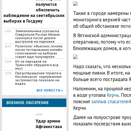
получится
обеспечить
Также в городе намерены
наблюдение на сентябрьских
мониторинга верхней част
выборах в Госдуму
об общей обстановке пото
Замначальника угрозыска
15:05
Ставрополя Руслан Абовян
В Ялтинской администраци
скончался после девяти
оперативно, потому что ес
выстрелов на парковке
Политолог объяснил, почему
16:07
близлежащих домов, в кот
после тестирования онлайн-
голосование на выборах
станет еще популярнее
Из-за паводков на
12:05
Транссибе обрушился ж/д
Надо сказать, что несколь
мост
мощные ливни. В итоге, на
Предотвращение теракта в
21:30
Кисловодске: задержанных
больше всего пострадала Я
экстремистов показали на
видео
Напомним, на прошлой нед
ВСЕ НОВОСТИ »
в воде утопала
Керчь
. Пос
пояснил
заплыв спасателей
ВОЕННОЕ ОБОЗРЕНИЕ
Керчи.
19:03
Далее на полуострове прод
Удар армии
показали последствия выхо
Афганистана