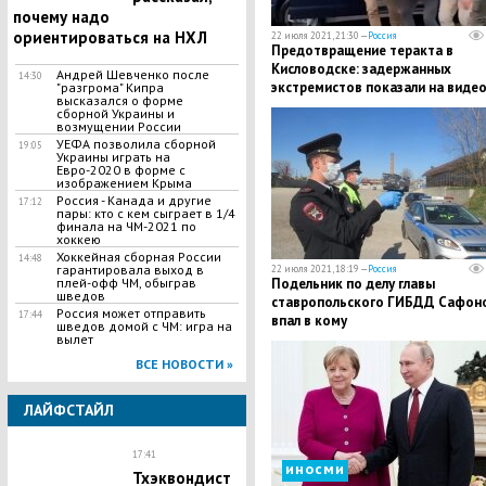
почему надо
ориентироваться на НХЛ
22 июля 2021, 21:30 —
Россия
Предотвращение теракта в
Кисловодске: задержанных
Андрей Шевченко после
14:30
экстремистов показали на виде
"разгрома" Кипра
высказался о форме
сборной Украины и
возмущении России
УЕФА позволила сборной
19:05
Украины играть на
Евро-2020 в форме с
изображением Крыма
Россия - Канада и другие
17:12
пары: кто с кем сыграет в 1/4
финала на ЧМ-2021 по
хоккею
Хоккейная сборная России
14:48
гарантировала выход в
22 июля 2021, 18:19 —
Россия
плей-офф ЧМ, обыграв
Подельник по делу главы
шведов
ставропольского ГИБДД Сафон
Россия может отправить
17:44
впал в кому
шведов домой с ЧМ: игра на
вылет
ВСЕ НОВОСТИ »
ЛАЙФСТАЙЛ
17:41
иносми
Тхэквондист