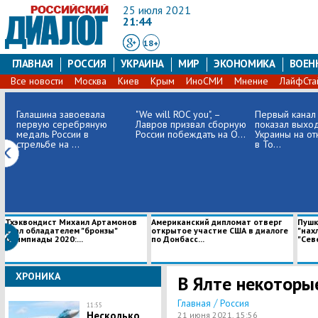
25 июля 2021
21:44
18+
ГЛАВНАЯ
РОССИЯ
УКРАИНА
МИР
ЭКОНОМИКА
ВОЕН
Все новости
Москва
Киев
Крым
ИноСМИ
Мнение
ЛайфСта
Галашина завоевала
"We will ROC you", –
Первый канал
первую серебряную
Лавров призвал сборную
показал выхо
медаль России в
России побеждать на О...
Украины на от
стрельбе на ...
в То...
Тхэквондист Михаил Артамонов
Американский дипломат отверг
Пушк
стал обладателем "бронзы"
открытое участие США в диалоге
"нах
Олимпиады 2020:...
по Донбасс...
"Севе
ХРОНИКА
В Ялте некоторы
/
Главная
Россия
11:55
Несколько
21 июня 2021, 15:56