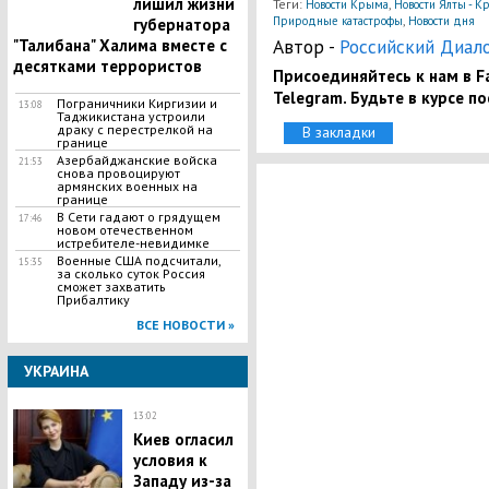
лишил жизни
Теги:
,
Новости Крыма
Новости Ялты - 
,
Природные катастрофы
Новости дня
губернатора
Автор -
Российский Диал
"Талибана" Халима вместе с
десятками террористов
Присоединяйтесь к нам в Fa
Telegram. Будьте в курсе п
Пограничники Киргизии и
13:08
Таджикистана устроили
драку с перестрелкой на
В закладки
границе
Азербайджанские войска
21:53
снова провоцируют
армянских военных на
границе
В Сети гадают о грядущем
17:46
новом отечественном
истребителе-невидимке
Военные США подсчитали,
15:35
за сколько суток Россия
сможет захватить
Прибалтику
ВСЕ НОВОСТИ »
УКРАИНА
13:02
Киев огласил
условия к
Западу из-за