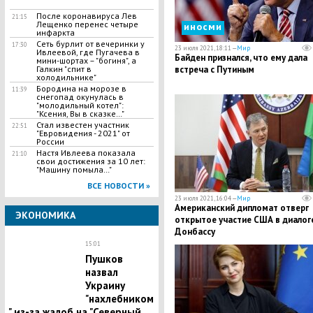
После коронавируса Лев
21:15
Лещенко перенес четыре
иносми
инфаркта
Сеть бурлит от вечеринки у
17:30
23 июля 2021, 18:11 —
Мир
Ивлеевой, где Пугачева в
Байден признался, что ему дала
мини-шортах – "богиня", а
Галкин "спит в
встреча с Путиным
холодильнике"
Бородина на морозе в
11:39
снегопад окунулась в
"молодильный котел":
"Ксения, Вы в сказке…"
Стал известен участник
22:51
"Евровидения - 2021" от
России
Настя Ивлеева показала
21:10
свои достижения за 10 лет:
"Машину помыла…"
ВСЕ НОВОСТИ »
23 июля 2021, 16:04 —
Мир
Американский дипломат отверг
ЭКОНОМИКА
открытое участие США в диалог
Донбассу
15:01
Пушков
назвал
Украину
"нахлебником
" из-за жалоб на "Северный