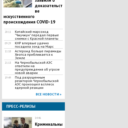
заявили о
доказательст
ве
искусственного
происхождения COVID-19
Китайский марсоход
20:11
"Чжучжун" передал первые
снимки с Красной планеты
КНР впервые удачно
09:29
посадила зонд на Марс
Астероид больше пирамиды
11:18
Хеопса приближается к
Земле
На Чернобыльской АЭС
21:13
ответили на
предупреждения об угрозе
новой аварии
Под разрушенным
19:49
реактором Чернобыльской
АЭС произошел всплеск
ядерной реакции
ВСЕ НОВОСТИ »
ПРЕСС-РЕЛИЗЫ
14:46
Криминальны