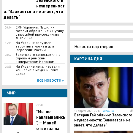
Зеленского в
неуверенност
и: "Заикается и не знает, что
делать"
СМИ Украины: Пушилин
20:44
готовит обращение к Путину
с просьбой присоединить
ДНР к РФ
На Украине озвучили
15:14
Новости партнеров
вероятные мотивы для
"агрессии" России
Зеленского сопоставили с
08:57
суровым римским
КАРТИНА ДНЯ
императором Нероном
На Украине легализовали
16:53
каннабис в медицинских
целях
ВСЕ НОВОСТИ »
МИР
22:28
"Мы не
10 апреля 2021, 23:40 —
Украина
Ветеран Гай обвинил Зеленского
навязывались
неуверенности: "Заикается и не
", – Макей
знает, что делать"
ответил на