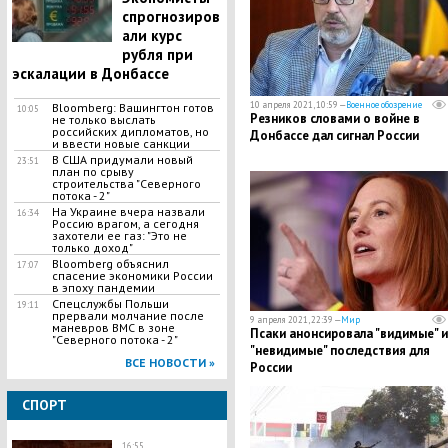
спрогнозиров
али курс
рубля при
эскалации в Донбассе
10 апреля 2021, 10:59 —
Военное обозрение
​Bloomberg: Вашингтон готов
10:05
Резников словами о войне в
не только выслать
российских дипломатов, но
Донбассе дал сигнал России
и ввести новые санкции
В США придумали новый
23:51
план по срыву
строительства "Северного
потока - 2"
На Украине вчера назвали
16:34
Россию врагом, а сегодня
захотели ее газ: "Это не
только доход"
Bloomberg объяснил
17:07
спасение экономики России
в эпоху пандемии
Спецслужбы Польши
19:11
прервали молчание после
9 апреля 2021, 22:39 —
Мир
маневров ВМС в зоне
Псаки анонсировала "видимые" и
"Северного потока - 2"
"невидимые" последствия для
ВСЕ НОВОСТИ »
России
СПОРТ
16:55