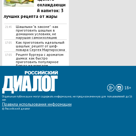
охлаждающи
й напиток: 3
лучших рецепта от жары
Шашлыки "в законе": как
21:45
приготовить шашлык в
домашних условиях, не
нарушая самоизоляцию
Как приготовить идеальный
17:05
шашлык​: рецепт от шеф-
повара Сергея Мартиросяна
Рецепт бургера с ароматом
17:03
дымка: как быстро
приготовить популярное
блюдо на мангале
ВСЕ НОВОСТИ »
18+
Отдельные публикации могут содержать информацию, не предназначенную для пользователей до 16
лет.
Правила использования информации
©
Российский диалог