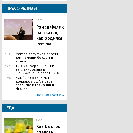
ПРЕСС-РЕЛИЗЫ
13:07
Роман Фелик
рассказал,
как родился
Instime
Mamba запустила проект
11:00
для помощи бездомным
кошкам
19-я конференция CIEP
13:23
запланирована в
Шэньчжэне на апрель 2021
Мамба вложит 3 млн
12:02
долларов США в свое
развитие в Германии и
Италии
ВСЕ НОВОСТИ »
ЕДА
09:09
Как быстро
сделать