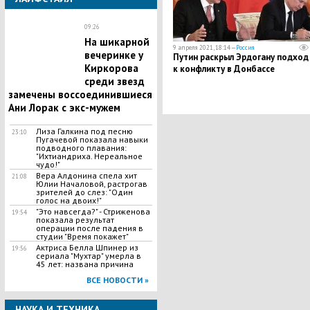
09:26
На шикарной
9 апреля 2021, 18:14 —
Россия
вечеринке у
Путин раскрыл Эрдогану подход
Киркорова
к конфликту в Донбассе
среди звезд
замечены воссоединившиеся
Ани Лорак с экс-мужем
Лиза Галкина под песню
23:10
Пугачевой показала навыки
подводного плавания:
"Ихтиандриха. Нереальное
чудо!"
Вера Алдонина спела хит
21:08
Юлии Началовой, растрогав
зрителей до слез: "Один
голос на двоих!"
"Это навсегда?" - Стриженова
19:54
показала результат
операции после падения в
студии "Время покажет"
Актриса Белла Шпинер из
19:56
сериала "Мухтар" умерла в
45 лет: названа причина
ВСЕ НОВОСТИ »
НАУКА И ТЕХНИКА