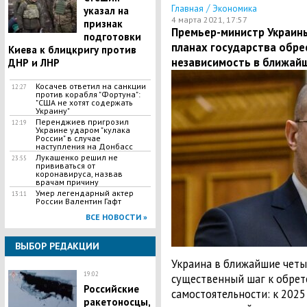
/
Главная
Экономика
указал на
4 марта 2021, 17:57
признак
Премьер-министр Украины
подготовки
планах государства обре
Киева к блицкригу против
независимость в ближайш
ДНР и ЛНР
​Косачев ответил на санкции
12:27
против корабля "Фортуна":
"США не хотят содержать
Украину"
Перенджиев пригрозил
12:19
Украине ударом "кулака
России" в случае
наступления на Донбасс
Лукашенко решил не
23:55
прививаться от
коронавируса, назвав
врачам причину
Умер легендарный актер
13:11
России Валентин Гафт
ВСЕ НОВОСТИ »
ВЫБОР РЕДАКЦИИ
Украина в ближайшие четы
19:02
существенный шаг к обрет
Российские
самостоятельности: к 2025
ракетоносцы,