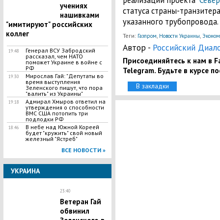
реализации проекта
"Север
учениях
статуса страны-транзитера
нашивками
указанного трубопровода.
"имитируют" российских
коллег
Теги:
,
,
Газпром
Новости Украины
Эконом
Автор -
Российский Диал
Генерал ВСУ Забродский
19:48
рассказал, чем НАТО
Присоединяйтесь к нам в Fa
поможет Украине в войне с
РФ
Telegram. Будьте в курсе п
Мирослав Гай: "Депутаты во
19:30
время выступления
В закладки
Зеленского пишут, что пора
"валить" из Украины"
Адмирал Хмыров ответил на
19:18
утверждения о способности
ВМС США потопить три
подлодки РФ
В небе над Южной Кореей
18:46
будет "кружить" свой новый
железный "Ястреб"
ВСЕ НОВОСТИ »
УКРАИНА
23:40
Ветеран Гай
обвинил