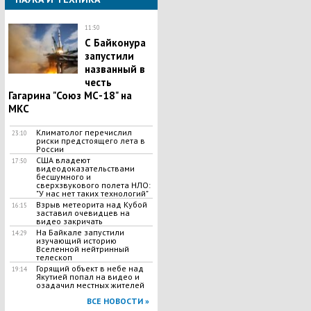
11:50
С Байконура
запустили
названный в
честь
Гагарина "Союз МС-18" на
МКС
Климатолог перечислил
23:10
риски предстоящего лета в
России
США владеют
17:50
видеодоказательствами
бесшумного и
сверхзвукового полета НЛО:
"У нас нет таких технологий"
Взрыв метеорита над Кубой
16:15
заставил очевидцев на
видео закричать
На Байкале запустили
14:29
изучающий историю
Вселенной нейтринный
телескоп
Горящий объект в небе над
19:14
Якутией попал на видео и
озадачил местных жителей
ВСЕ НОВОСТИ »