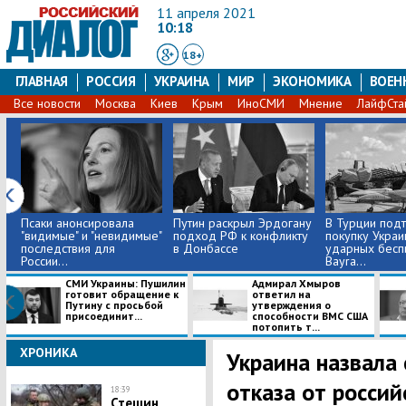
11 апреля 2021
10:18
18+
ГЛАВНАЯ
РОССИЯ
УКРАИНА
МИР
ЭКОНОМИКА
ВОЕН
Все новости
Москва
Киев
Крым
ИноСМИ
Мнение
ЛайфСта
Псаки анонсировала
Путин раскрыл Эрдогану
В Турции под
"видимые" и "невидимые"
подход РФ к конфликту
покупку Украи
последствия для
в Донбассе
ударных бесп
России...
Bayra...
СМИ Украины: Пушилин
Адмирал Хмыров
готовит обращение к
ответил на
Путину с просьбой
утверждения о
присоединит...
способности ВМС США
потопить т...
ХРОНИКА
Украина назвала
отказа от россий
18:39
Стешин