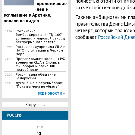
полностью отойти от импор
проломившие
за счет собственной добыч
лед и
всплывшие в Арктике,
Такими амбициозными план
попали на видео
правительства Денис Шмыг
четверг, который транслир
Российские
23:34
бомбардировщики "Ту-160"
сообщает
Российский Диа
установили мировой рекорд
беспрерывного полета
Россия предупредила США и
17:39
НАТО по ситуации в Черном
море
Преследование колонны РФ
21:52
военными США в Сирии: в
Минобороны раскрыли
подробности
Россия дала обещание
20:04
Белоруссии
​Лукашенко о перевыборах:
12:47
"Пока вы меня не убьете"
ВСЕ НОВОСТИ »
Загрузка...
РОССИЯ
22:55
"Я