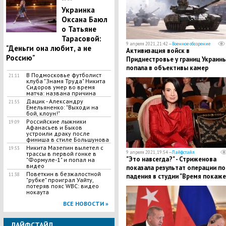
Украинка
Оксана Баюл
о Татьяне
Тарасовой:
9 апреля 2021, 21:42 —
Военное обозрение
"Деньги она любит, а не
Активизация войск в
Россию"
Приднестровье у границ Украин
попала в объективы камер
В Подмосковье футболист
21:11
клуба "Знамя Труда" Никита
Сидоров умер во время
матча: названа причина
Дацик - Александру
21:55
Емельяненко: "Выходи на
бой, клоун!"
Российские лыжники
19:09
Афанасьев и Быков
устроили драку после
финиша в стиле Большунова
Никита Мазепин вылетел с
19:53
9 апреля 2021, 19:54 —
Лайфстайл
трассы в первой гонке в
"Это навсегда?" - Стриженова
"Формуле-1" и попал на
видео
показала результат операции по
Поветкин в безжалостной
11:38
падения в студии "Время покаже
"рубке" проиграл Уайту,
потеряв пояс WBC: видео
нокаута
ВСЕ НОВОСТИ »
ЛАЙФСТАЙЛ