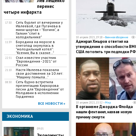
Лев Лещенко
перенес
четыре инфаркта
Сеть бурлит от вечеринки у
17:30
Ивлеевой, где Пугачева в
мини-шортах – "богиня", а
Галкин "спит в
холодильнике"
10 апреля 2021, 19:18 —
Военное обозрение
Адмирал Хмыров ответил на
Бородина на морозе в
11:39
снегопад окунулась в
утверждения о способности ВМ
"молодильный котел":
США потопить три подлодки РФ
"Ксения, Вы в сказке…"
Стал известен участник
22:51
"Евровидения - 2021" от
России
Настя Ивлеева показала
21:10
свои достижения за 10 лет:
"Машину помыла…"
Сеть бурно встретила
08:30
презентацию Киркорова
песни для "Евровидения" от
Молдавии в исполнении
Гордиенко
10 апреля 2021, 15:52 —
Мир
ВСЕ НОВОСТИ »
В организме Джорджа Флойда
нашли фентанил, назвав новую
ЭКОНОМИКА
причину смерти
09:05
Экономисты