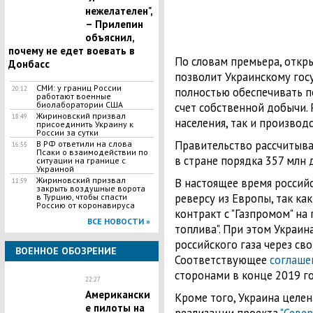
нежелателен",
– Прилепин
объяснил,
почему не едет воевать в
По словам премьера, отк
Донбасс
позволит Украинскому гос
СМИ: у границ России
20:12
полностью обеспечивать по
работают военные
биолаборатории США
счет собственной добычи. 
Жириновский призвал
18:49
населения, так и производ
присоединить Украину к
России за сутки
Правительство рассчитыва
В РФ ответили на слова
16:55
Псаки о взаимодействии по
в стране порядка 357 млн 
ситуации на границе с
Украиной
Жириновский призвал
В настоящее время российс
11:59
закрыть воздушные ворота
реверсу из Европы, так ка
в Турцию, чтобы спасти
Россию от коронавируса
контракт с "Газпромом" на
ВСЕ НОВОСТИ »
топлива". При этом Украи
российского газа через св
ВОЕННОЕ ОБОЗРЕНИЕ
Соответствующее
соглаше
сторонами в конце 2019 г
22:27
Американски
Кроме того, Украина целе
е пилоты на