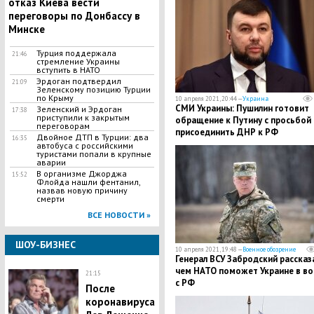
отказ Киева вести
переговоры по Донбассу в
Минске
Турция поддержала
21:46
стремление Украины
вступить в НАТО
Эрдоган подтвердил
21:09
Зеленскому позицию Турции
по Крыму
10 апреля 2021, 20:44 —
Украина
СМИ Украины: Пушилин готовит
Зеленский и Эрдоган
17:38
приступили к закрытым
обращение к Путину с просьбой
переговорам
присоединить ДНР к РФ
Двойное ДТП в Турции: два
16:35
автобуса с российскими
туристами попали в крупные
аварии
В организме Джорджа
15:52
Флойда нашли фентанил,
назвав новую причину
смерти
ВСЕ НОВОСТИ »
ШОУ-БИЗНЕС
10 апреля 2021, 19:48 —
Военное обозрение
Генерал ВСУ Забродский рассказа
чем НАТО поможет Украине в во
21:15
с РФ
После
коронавируса