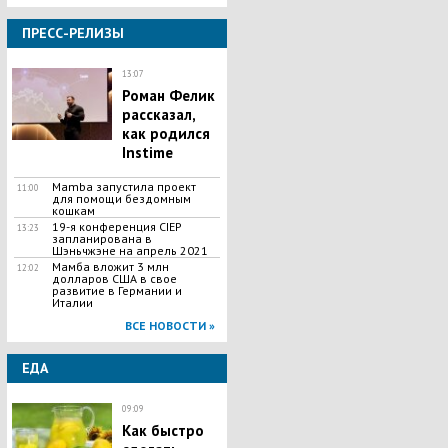
ПРЕСС-РЕЛИЗЫ
13:07
Роман Фелик
рассказал,
как родился
Instime
Mamba запустила проект
11:00
для помощи бездомным
кошкам
19-я конференция CIEP
13:23
запланирована в
Шэньчжэне на апрель 2021
Мамба вложит 3 млн
12:02
долларов США в свое
развитие в Германии и
Италии
ВСЕ НОВОСТИ »
ЕДА
09:09
Как быстро