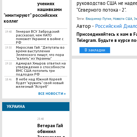
руководство США не надеет
учениях
нашивками
"Северного потока - 2".
"имитируют" российских
Теги:
,
,
Владимир Путин
Новости США
Э
коллег
Автор -
Российский Диал
Генерал ВСУ Забродский
19:48
Присоединяйтесь к нам в Fa
рассказал, чем НАТО
поможет Украине в войне с
Telegram. Будьте в курсе п
РФ
Мирослав Гай: "Депутаты во
19:30
В закладки
время выступления
Зеленского пишут, что пора
"валить" из Украины"
Адмирал Хмыров ответил на
19:18
утверждения о способности
ВМС США потопить три
подлодки РФ
В небе над Южной Кореей
18:46
будет "кружить" свой новый
железный "Ястреб"
ВСЕ НОВОСТИ »
УКРАИНА
23:40
Ветеран Гай
обвинил