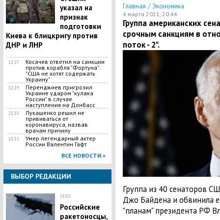
/
Главная
Экономика
указал на
4 марта 2021, 20:44
признак
Группа американских сен
подготовки
срочным санкциям в отн
Киева к блицкригу против
поток - 2".
ДНР и ЛНР
​Косачев ответил на санкции
12:27
против корабля "Фортуна":
"США не хотят содержать
Украину"
Перенджиев пригрозил
12:19
Украине ударом "кулака
России" в случае
наступления на Донбасс
Лукашенко решил не
23:55
прививаться от
коронавируса, назвав
врачам причину
Умер легендарный актер
13:11
России Валентин Гафт
ВСЕ НОВОСТИ »
ВЫБОР РЕДАКЦИИ
Группа из 40 сенаторов С
19:02
Джо Байдена и обвинила е
Российские
"планам" президента РФ В
ракетоносцы,