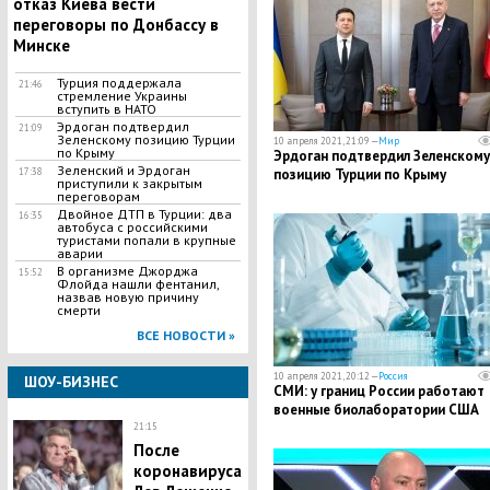
отказ Киева вести
переговоры по Донбассу в
Минске
Турция поддержала
21:46
стремление Украины
вступить в НАТО
Эрдоган подтвердил
21:09
Зеленскому позицию Турции
10 апреля 2021, 21:09 —
Мир
по Крыму
Эрдоган подтвердил Зеленскому
Зеленский и Эрдоган
17:38
позицию Турции по Крыму
приступили к закрытым
переговорам
Двойное ДТП в Турции: два
16:35
автобуса с российскими
туристами попали в крупные
аварии
В организме Джорджа
15:52
Флойда нашли фентанил,
назвав новую причину
смерти
ВСЕ НОВОСТИ »
10 апреля 2021, 20:12 —
Россия
ШОУ-БИЗНЕС
СМИ: у границ России работают
военные биолаборатории США
21:15
После
коронавируса