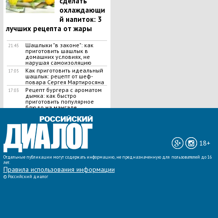
сделать
охлаждающи
й напиток: 3
лучших рецепта от жары
Шашлыки "в законе": как
21:45
приготовить шашлык в
домашних условиях, не
нарушая самоизоляцию
Как приготовить идеальный
17:05
шашлык​: рецепт от шеф-
повара Сергея Мартиросяна
Рецепт бургера с ароматом
17:03
дымка: как быстро
приготовить популярное
блюдо на мангале
ВСЕ НОВОСТИ »
18+
Отдельные публикации могут содержать информацию, не предназначенную для пользователей до 16
лет.
Правила использования информации
©
Российский диалог