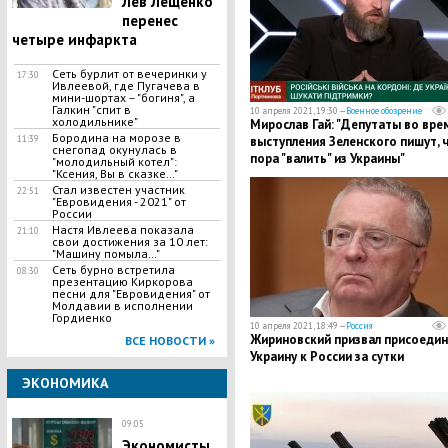
Лев Лещенко
перенес
четыре инфаркта
Сеть бурлит от вечеринки у
17:30
Ивлеевой, где Пугачева в
мини-шортах – "богиня", а
Галкин "спит в
10 апреля 2021, 19:30 —
Военное обозрение
холодильнике"
Мирослав Гай: "Депутаты во вре
Бородина на морозе в
11:39
выступления Зеленского пишут, 
снегопад окунулась в
пора "валить" из Украины"
"молодильный котел":
"Ксения, Вы в сказке…"
Стал известен участник
22:51
"Евровидения - 2021" от
России
Настя Ивлеева показала
21:10
свои достижения за 10 лет:
"Машину помыла…"
Сеть бурно встретила
08:30
презентацию Киркорова
песни для "Евровидения" от
Молдавии в исполнении
Гордиенко
10 апреля 2021, 18:49 —
Россия
Жириновский призвал присоедин
ВСЕ НОВОСТИ »
Украину к России за сутки
ЭКОНОМИКА
09:05
Экономисты