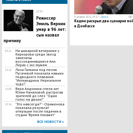
10:39
Режиссер
9 апреля 2021, 19:17 —
Блоги
Кедми раскрыл два сценария во
Эмиль Верник
в Донбассе
умер в 96 лет:
сын назвал
причину
На шикарной вечеринке у
09:26
Киркорова среди звезд
замечены
воссоединившиеся Ани
Лорак с экс-мужем
Лиза Галкина под песню
23:10
Пугачевой показала навыки
подводного плавания:
"Ихтиандриха. Нереальное
чудо!"
Вера Алдонина спела хит
21:08
Юлии Началовой, растрогав
зрителей до слез: "Один
голос на двоих!"
"Это навсегда?" - Стриженова
19:54
показала результат
операции после падения в
студии "Время покажет"
ВСЕ НОВОСТИ »