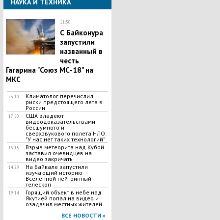
НАУКА И ТЕХНИКА
11:50
С Байконура
запустили
названный в
честь
Гагарина "Союз МС-18" на
МКС
Климатолог перечислил
23:10
риски предстоящего лета в
России
США владеют
17:50
видеодоказательствами
бесшумного и
сверхзвукового полета НЛО:
"У нас нет таких технологий"
Взрыв метеорита над Кубой
16:15
заставил очевидцев на
видео закричать
На Байкале запустили
14:29
изучающий историю
Вселенной нейтринный
телескоп
Горящий объект в небе над
19:14
Якутией попал на видео и
озадачил местных жителей
ВСЕ НОВОСТИ »