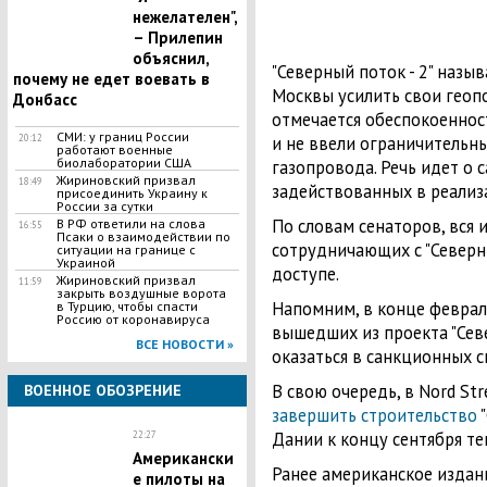
нежелателен",
– Прилепин
объяснил,
"Северный поток - 2" назы
почему не едет воевать в
Москвы усилить свои геоп
Донбасс
отмечается обеспокоенност
СМИ: у границ России
20:12
и не ввели ограничительн
работают военные
биолаборатории США
газопровода. Речь идет о 
Жириновский призвал
18:49
задействованных в реализ
присоединить Украину к
России за сутки
По словам сенаторов, вся
В РФ ответили на слова
16:55
Псаки о взаимодействии по
сотрудничающих с "Северны
ситуации на границе с
Украиной
доступе.
Жириновский призвал
11:59
закрыть воздушные ворота
Напомним, в конце феврал
в Турцию, чтобы спасти
Россию от коронавируса
вышедших из проекта "Север
ВСЕ НОВОСТИ »
оказаться в санкционных 
В свою очередь, в Nord St
ВОЕННОЕ ОБОЗРЕНИЕ
завершить строительство
"
Дании к концу сентября те
22:27
Американски
Ранее американское издани
е пилоты на