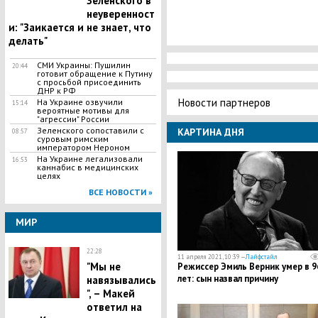
Зеленского в
неуверенност
и: "Заикается и не знает, что
делать"
СМИ Украины: Пушилин
20:44
готовит обращение к Путину
с просьбой присоединить
ДНР к РФ
Новости партнеров
На Украине озвучили
15:14
вероятные мотивы для
"агрессии" России
Зеленского сопоставили с
КАРТИНА ДНЯ
08:57
суровым римским
императором Нероном
На Украине легализовали
16:53
каннабис в медицинских
целях
ВСЕ НОВОСТИ »
МИР
22:28
11 апреля 2021, 10:39 —
Лайфстайл
"Мы не
Режиссер Эмиль Верник умер в 9
лет: сын назвал причину
навязывались
", – Макей
ответил на