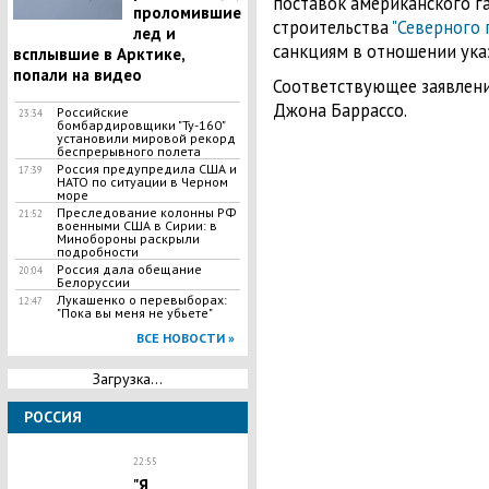
поставок американского г
проломившие
строительства
"Северного п
лед и
санкциям в отношении ука
всплывшие в Арктике,
попали на видео
Соответствующее заявлени
Джона Баррассо.
Российские
23:34
бомбардировщики "Ту-160"
установили мировой рекорд
беспрерывного полета
Россия предупредила США и
17:39
НАТО по ситуации в Черном
море
Преследование колонны РФ
21:52
военными США в Сирии: в
Минобороны раскрыли
подробности
Россия дала обещание
20:04
Белоруссии
​Лукашенко о перевыборах:
12:47
"Пока вы меня не убьете"
ВСЕ НОВОСТИ »
Загрузка...
РОССИЯ
22:55
"Я