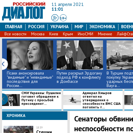
11 апреля 2021
11:01
18+
ГЛАВНАЯ
РОССИЯ
УКРАИНА
МИР
ЭКОНОМИКА
ВОЕН
Все новости
Москва
Киев
Крым
ИноСМИ
Мнение
ЛайфСта
Псаки анонсировала
Путин раскрыл Эрдогану
В Турции под
"видимые" и "невидимые"
подход РФ к конфликту
покупку Украи
последствия для
в Донбассе
ударных бесп
России...
Bayra...
СМИ Украины: Пушилин
Адмирал Хмыров
готовит обращение к
ответил на
Путину с просьбой
утверждения о
присоединит...
способности ВМС США
потопить т...
ХРОНИКА
Сенаторы обвини
неспособности п
18:39
Стешин