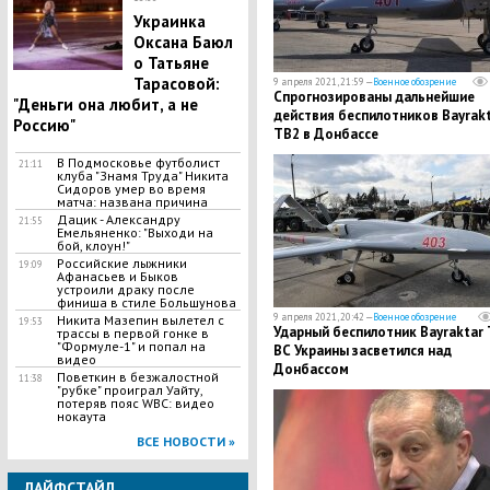
Украинка
Оксана Баюл
о Татьяне
Тарасовой:
9 апреля 2021, 21:59 —
Военное обозрение
Спрогнозированы дальнейшие
"Деньги она любит, а не
действия беспилотников Bayrak
Россию"
TB2 в Донбассе
В Подмосковье футболист
21:11
клуба "Знамя Труда" Никита
Сидоров умер во время
матча: названа причина
Дацик - Александру
21:55
Емельяненко: "Выходи на
бой, клоун!"
Российские лыжники
19:09
Афанасьев и Быков
устроили драку после
финиша в стиле Большунова
9 апреля 2021, 20:42 —
Военное обозрение
Никита Мазепин вылетел с
19:53
Ударный беспилотник Bayraktar
трассы в первой гонке в
"Формуле-1" и попал на
ВС Украины засветился над
видео
Донбассом
Поветкин в безжалостной
11:38
"рубке" проиграл Уайту,
потеряв пояс WBC: видео
нокаута
ВСЕ НОВОСТИ »
ЛАЙФСТАЙЛ