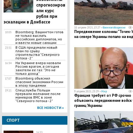
спрогнозиров
али курс
рубля при
эскалации в Донбассе
10 апреля 2021, 13:27 —
Военное обозрение
Передвижение колонны "Точек-У
​Bloomberg: Вашингтон готов
10:05
не только выслать
на севере Украины попало на ви
российских дипломатов, но
и ввести новые санкции
В США придумали новый
23:51
план по срыву
строительства "Северного
потока - 2"
На Украине вчера назвали
16:34
Россию врагом, а сегодня
захотели ее газ: "Это не
только доход"
Bloomberg объяснил
17:07
спасение экономики России
в эпоху пандемии
Спецслужбы Польши
19:11
9 апреля 2021, 23:29 —
Мир
прервали молчание после
Франция требует от РФ срочно
маневров ВМС в зоне
объяснить передвижение войск 
"Северного потока - 2"
границ Украины
ВСЕ НОВОСТИ »
СПОРТ
16:55