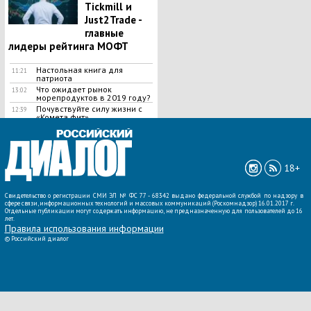
Tickmill и
Just2Trade -
главные
лидеры рейтинга МОФТ
Настольная книга для
11:21
патриота
Что ожидает рынок
13:02
морепродуктов в 2019 году?
Почувствуйте силу жизни с
12:39
«Комета.фит»
ВСЕ НОВОСТИ »
18+
Свидетельство о регистрации СМИ ЭЛ № ФС 77 - 68342 выдано федеральной службой по надзору в
сфере связи, информационных технологий и массовых коммуникаций (Роскомнадзор) 16.01.2017 г.
Отдельные публикации могут содержать информацию, не предназначенную для пользователей до 16
лет.
Правила использования информации
©
Российский диалог