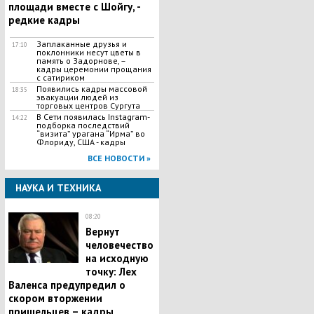
площади вместе с Шойгу, -
редкие кадры
Заплаканные друзья и
17:10
поклонники несут цветы в
память о Задорнове, –
кадры церемонии прощания
с сатириком
Появились кадры массовой
18:35
эвакуации людей из
торговых центров Сургута
В Сети появилась Іnstagram-
14:22
подборка последствий
“визита” урагана “Ирма” во
Флориду, США - кадры
ВСЕ НОВОСТИ »
НАУКА И ТЕХНИКА
08:20
Вернут
человечество
на исходную
точку: Лех
Валенса предупредил о
скором вторжении
пришельцев – кадры