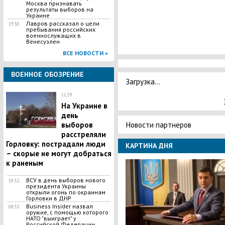
Москва признавать
результаты выборов на
Украине
Лавров рассказал о цели
19:30
пребывания российских
военнослужащих в
Венесуэлен
ВСЕ НОВОСТИ »
ВОЕННОЕ ОБОЗРЕНИЕ
Загрузка...
11:59
На Украине в
день
Новости партнеров
выборов
расстреляли
Горловку: пострадали люди
КАРТИНА ДНЯ
– скорые не могут добраться
к раненым
​ВСУ в день выборов нового
10:52
президента Украины
открыли огонь по окраинам
Горловки в ДНР
Business Insider назвал
08:53
оружие, с помощью которого
НАТО "выиграет" у
Российской Федерации