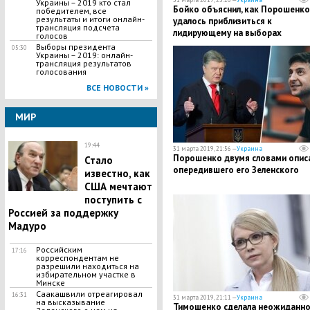
Украины – 2019 кто стал
Бойко объяснил, как Порошенко
победителем, все
результаты и итоги онлайн-
удалось приблизиться к
трансляция подсчета
лидирующему на выборах
голосов
Зеленскому
Выборы президента
05:30
Украины – 2019: онлайн-
трансляция результатов
голосования
ВСЕ НОВОСТИ »
МИР
19:44
31 марта 2019, 21:56 —
Украина
Порошенко двумя словами опис
Стало
опередившего его Зеленского
известно, как
США мечтают
поступить с
Россией за поддержку
Мадуро
Российским
17:16
корреспондентам не
разрешили находиться на
избирательном участке в
Минске
Саакашвили отреагировал
16:31
31 марта 2019, 21:11 —
Украина
на высказывание
Тимошенко сделала неожиданн