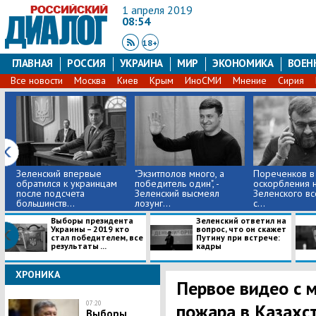
1 апреля 2019
08:54
18+
ГЛАВНАЯ
РОССИЯ
УКРАИНА
МИР
ЭКОНОМИКА
ВОЕН
Все новости
Москва
Киев
Крым
ИноСМИ
Мнение
Сирия
Зеленский впервые
"Экзитполов много, а
Пореченков в 
обратился к украинцам
победитель один", -
оскорбления 
после подсчета
Зеленский высмеял
Зеленского в
большинств...
лозунг...
с...
Выборы президента
Зеленский ответил на
Украины – 2019 кто
вопрос, что он скажет
стал победителем, все
Путину при встрече:
результаты ...
кадры
ХРОНИКА
Первое видео с 
07:20
пожара в Казахст
Выборы