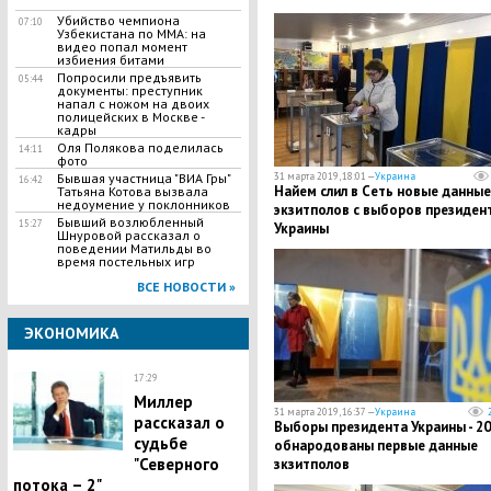
Убийство чемпиона
07:10
Узбекистана по MMA: на
видео попал момент
избиения битами
Попросили предъявить
05:44
документы: преступник
напал с ножом на двоих
полицейских в Москве -
кадры
Оля Полякова поделилась
14:11
фото
31 марта 2019, 18:01 —
Украина
Бывшая участница "ВИА Гры"
16:42
Найем слил в Сеть новые данные
Татьяна Котова вызвала
недоумение у поклонников
экзитполов с выборов президен
Бывший возлюбленный
15:27
Украины
Шнуровой рассказал о
поведении Матильды во
время постельных игр
ВСЕ НОВОСТИ »
ЭКОНОМИКА
17:29
Миллер
31 марта 2019, 16:37 —
Украина
рассказал о
Выборы президента Украины - 20
судьбе
обнародованы первые данные
"Северного
зкзитполов
потока – 2"