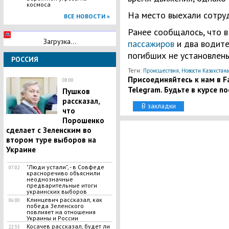
космоса
На место выехали сотру
ВСЕ НОВОСТИ »
Ранее сообщалось, что 
Загрузка...
пассажиров
и два водите
погибших не установлены
РОССИЯ
Теги:
,
Происшествия
Новости Казахстана
Присоединяйтесь к нам в Fa
08:00
Telegram. Будьте в курсе п
Пушков
рассказал,
В закладки
что
Порошенко
сделает с Зеленским во
втором туре выборов на
Украине
"Люди устали", - в Совфеде
07:02
красноречиво объяснили
неоднозначные
предварительные итоги
украинских выборов
Клинцевич рассказал, как
06:00
победа Зеленского
повлияет на отношения
Украины и России
Косачев рассказал, будет ли
22:55