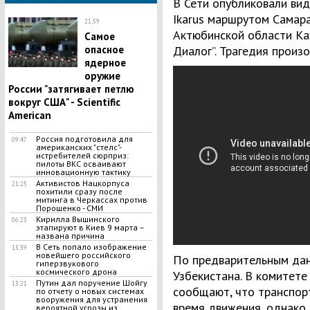
В Сети опубликовали вид
Ikarus маршрутом Самар
21:59
Актюбинской области Каз
Самое
опасное
Диалог”. Трагедия произ
ядерное
оружие
России "затягивает петлю
вокруг США" - Scientific
American
Россия подготовила для
09:47
американских "стелс"-
истребителей сюрприз:
пилоты ВКС осваивают
инновационную тактику
Активистов Нацкорпуса
21:25
похитили сразу после
митинга в Черкассах против
Порошенко - СМИ
​Кирилла Вышинского
06:23
этапируют в Киев 9 марта –
названа причина
​В Сеть попало изображение
13:39
новейшего российского
По предварительным данн
гиперзвукового
космического дрона
Узбекистана. В комитет
Путин дал поручение Шойгу
13:21
сообщают, что транспор
по отчету о новых системах
вооружения для устранения
время движения, однако 
вероятной угрозы из