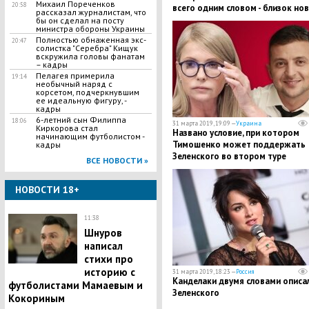
Михаил Пореченков
20:58
всего одним словом - близок но
рассказал журналистам, что
скандал
бы он сделал на посту
министра обороны Украины
Полностью обнаженная экс-
20:47
солистка "Серебра" Кищук
вскружила головы фанатам
– кадры
Пелагея примерила
19:14
необычный наряд с
корсетом, подчеркнувшим
ее идеальную фигуру, -
кадры
6-летний сын Филиппа
18:06
31 марта 2019, 19:09 —
Украина
Киркорова стал
Названо условие, при котором
начинающим футболистом -
Тимошенко может поддержать
кадры
Зеленского во втором туре
ВСЕ НОВОСТИ »
НОВОСТИ 18+
11:38
Шнуров
написал
стихи про
историю с
31 марта 2019, 18:23 —
Россия
Канделаки двумя словами описа
футболистами Мамаевым и
Зеленского
Кокориным