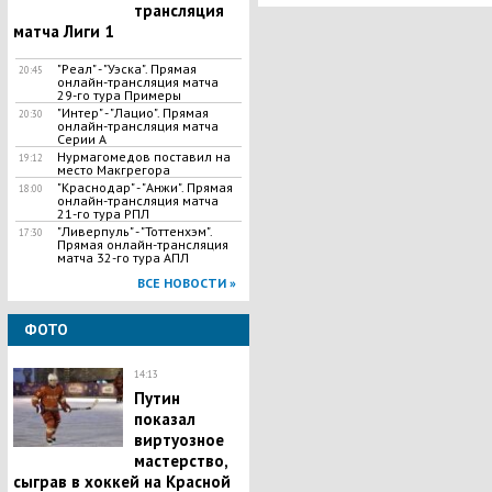
трансляция
матча Лиги 1
"Реал" - "Уэска". Прямая
20:45
онлайн-трансляция матча
29-го тура Примеры
"Интер" - "Лацио". Прямая
20:30
онлайн-трансляция матча
Серии А
Нурмагомедов поставил на
19:12
место Макгрегора
"Краснодар" - "Анжи". Прямая
18:00
онлайн-трансляция матча
21-го тура РПЛ
"Ливерпуль" - "Тоттенхэм".
17:30
Прямая онлайн-трансляция
матча 32-го тура АПЛ
ВСЕ НОВОСТИ »
ФОТО
14:13
Путин
показал
виртуозное
мастерство,
сыграв в хоккей на Красной