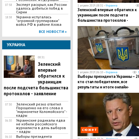
Эксперт раскрыл, как России
07:58
1 апреля 2019, 08:31 —
Украина
удалось добиться побед в
Зеленский впервые обратился к
Сирии
украинцам после подсчета
Украина испугалась
18:38
большинства протоколов -
"огромной группировки"
войск РФ в районе Азова
заявление
ВСЕ НОВОСТИ »
УКРАИНА
08:31
Зеленский
впервые
1 апреля 2019, 06:10 —
Украина
обратился к
Выборы президента Украины – 2
украинцам
кто стал победителем, все
результаты и итоги онлайн-
после подсчета большинства
трансляция подсчета голосов
протоколов - заявление
Зеленский резко ответил
07:30
Порошенко на его слова о
"марионетке Коломойского" -
кадры
Украинские радикалы едва
06:30
не избили российского
журналиста в день выборов
сюжет
– кадры
Выборы президента
06:10
31 марта 2019, 23:26 —
Украина