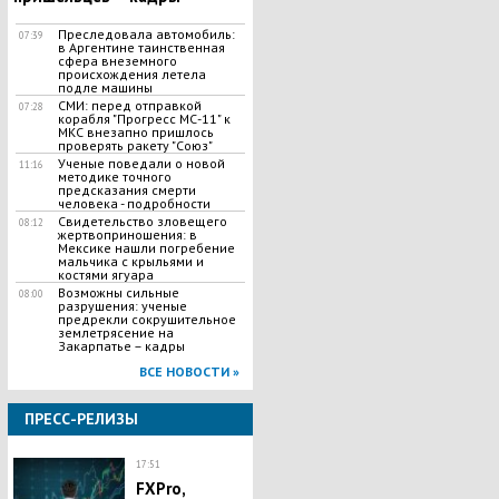
Преследовала автомобиль:
07:39
в Аргентине таинственная
сфера внеземного
происхождения летела
подле машины
​СМИ: перед отправкой
07:28
корабля "Прогресс МС-11" к
МКС внезапно пришлось
проверять ракету "Союз"
Ученые поведали о новой
11:16
методике точного
предсказания смерти
человека - подробности
Свидетельство зловещего
08:12
жертвоприношения: в
Мексике нашли погребение
мальчика с крыльями и
костями ягуара
Возможны сильные
08:00
разрушения: ученые
предрекли сокрушительное
землетрясение на
Закарпатье – кадры
ВСЕ НОВОСТИ »
ПРЕСС-РЕЛИЗЫ
17:51
FXPro,