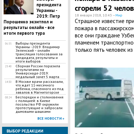
президента
сгорели 52 чело
Украины -
18 января 2018, 10:43 —
Мир
2019: Петр
Страшное известие пр
Порошенко экзитпол и
результаты онлайн - все
пожара в пассажирском
итоги первого тура
все они граждане Узбе
пламенем транспортно
Выборы президента
06:55
Украины - 2019: Владимир
только пять человек из 
Зеленский – онлайн
трансляция голосования за
кандидата, результаты и
итоги выборов
Сборная России поразила
23:40
результатами на
Универсиаде-2019:
медальный зачет 5 марта
В Москве врачи рассказали,
14:30
что ждет 11-месячного
ребенка, спасенного из-под
завалов в Магнитогорске
Беспорядки и столкновения
08:24
с полицией: в Киеве
посольство РФ окружили
протестующие и забросали
дымовыми шашками
ВСЕ НОВОСТИ »
ВЫБОР РЕДАКЦИИ