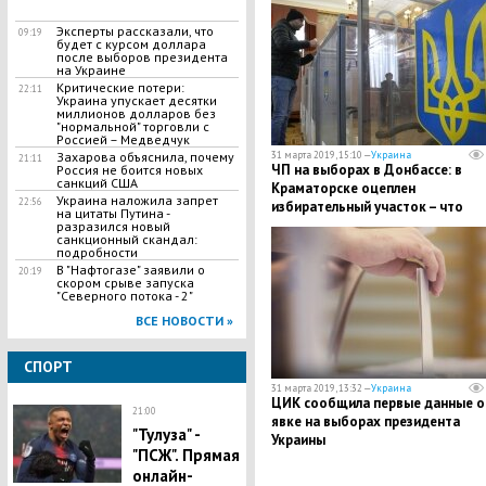
Эксперты рассказали, что
09:19
будет с курсом доллара
после выборов президента
на Украине
Критические потери:
22:11
Украина упускает десятки
миллионов долларов без
"нормальной" торговли с
Россией – Медведчук
31 марта 2019, 15:10 —
Украина
Захарова объяснила, почему
21:11
ЧП на выборах в Донбассе: в
Россия не боится новых
санкций США
Краматорске оцеплен
Украина наложила запрет
22:56
избирательный участок – что
на цитаты Путина -
происходит
разразился новый
санкционный скандал:
подробности
В "Нафтогазе" заявили о
20:19
скором срыве запуска
"Северного потока - 2"
ВСЕ НОВОСТИ »
СПОРТ
31 марта 2019, 13:32 —
Украина
ЦИК сообщила первые данные о
21:00
явке на выборах президента
"Тулуза" -
Украины
"ПСЖ". Прямая
онлайн-