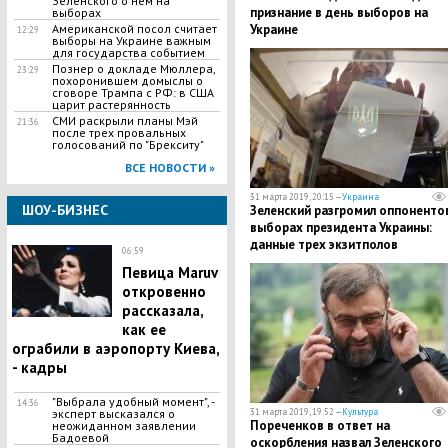
Зеленского о нем на
признание в день выборов на
выборах
Украине
Американской посол считает
12:29
выборы на Украине важным
для государства событием
Познер о докладе Мюллера,
23:29
похоронившем домыслы о
сговоре Трампа с РФ: в США
царит растерянность
СМИ раскрыли планы Мэй
21:36
после трех провальных
голосований по "Брекситу"
ВСЕ НОВОСТИ »
31 марта 2019, 20:15 —
Украина
ШОУ-БИЗНЕС
Зеленский разгромил оппоненто
выборах президента Украины:
данные трех экзитполов
06:59
Певица Maruv
откровенно
рассказала,
как ее
ограбили в аэропорту Киева,
- кадры
"Выбрала удобный момент", -
14:36
31 марта 2019, 19:52 —
Культура
эксперт высказался о
Пореченков в ответ на
неожиданном заявлении
Бадоевой
оскорбления назвал Зеленского