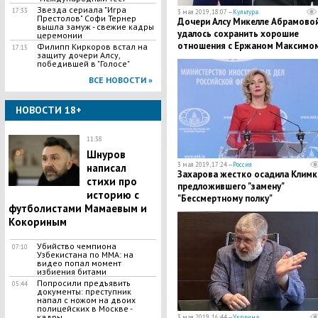
Звезда сериала "Игра
17:33
3 мая 2019, 18:07 —
Культура
Престолов" Софи Тернер
Дочери Алсу Микелле Абрамово
вышла замуж - свежие кадры
удалось сохранить хорошие
церемонии
отношения с Ержаном Максимом
Филипп Киркоров встал на
17:15
защиту дочери Алсу,
подробности
победившей в "Голосе"
ВСЕ НОВОСТИ »
НОВОСТИ 18+
11:38
Шнуров
3 мая 2019, 17:24 —
Россия
написал
Захарова жестко осадила Климк
стихи про
предложившего "замену"
историю с
"Бессмертному полку"
футболистами Мамаевым и
Кокориным
Убийство чемпиона
07:10
Узбекистана по MMA: на
видео попал момент
избиения битами
Попросили предъявить
05:44
документы: преступник
напал с ножом на двоих
полицейских в Москве -
кадры
3 мая 2019, 16:44 —
Украина