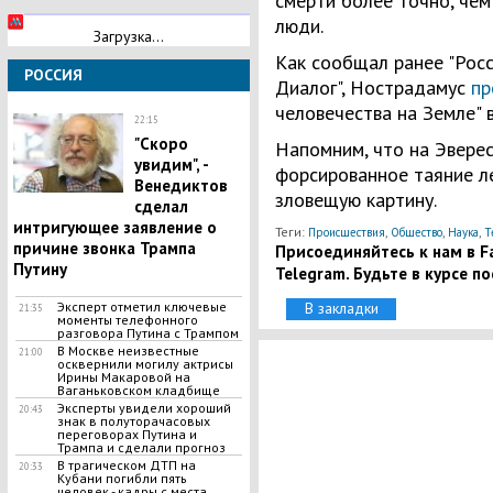
смерти более точно, чем
люди.
Загрузка...
Как сообщал ранее "Рос
РОССИЯ
Диалог", Нострадамус
пр
человечества на Земле" в
22:15
"Скоро
Напомним, что на Эвере
увидим", -
форсированное таяние л
Венедиктов
зловещую картину.
сделал
интригующее заявление о
Теги:
,
,
,
Происшествия
Общество
Наука
Т
причине звонка Трампа
Присоединяйтесь к нам в Fa
Путину
Telegram. Будьте в курсе п
Эксперт отметил ключевые
В закладки
21:35
моменты телефонного
разговора Путина с Трампом
В Москве неизвестные
21:00
осквернили могилу актрисы
Ирины Макаровой на
Ваганьковском кладбище
Эксперты увидели хороший
20:43
знак в полуторачасовых
переговорах Путина и
Трампа и сделали прогноз
​В трагическом ДТП на
20:33
Кубани погибли пять
человек - кадры с места