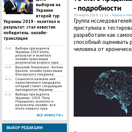
выборов на
- подробности
Украине
30 марта 2019, 11:16 —
Наука и тех
второй тур
Группа исследователей
Украины 2019 - экзитпол и
результат: стал известен
приступила к тестиров
победитель: онлайн-
разработали как само
трансляция
способный оценивать 
человека от хроническ
Выборы президента
09:40
Украины 2019 итоги,
результат и экзитпол:
онлайн-трансляция
результатов второго тура
Василий Ломаченко - Энтони
05:30
Кролла: онлайн-трансляция
боксерского поединка
Социологи назвали имя
06:35
единственного кандидата,
который станет следующим
президентом Украины
Выборы президента
07:20
Украины - 2019: Петр
Порошенко экзитпол и
результаты онлайн - все
итоги первого тура
ВСЕ НОВОСТИ »
ВЫБОР РЕДАКЦИИ