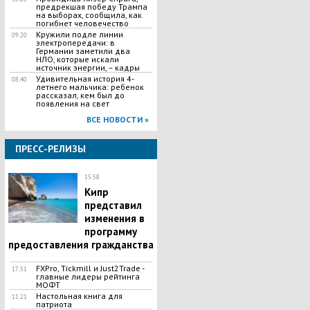
предрекшая победу Трампа
на выборах, сообщила, как
погибнет человечество
Кружили подле линии
09:20
электропередачи: в
Германии заметили два
НЛО, которые искали
источник энергии, – кадры
Удивительная история 4-
08:40
летнего мальчика: ребенок
рассказал, кем был до
появления на свет
ВСЕ НОВОСТИ »
ПРЕСС-РЕЛИЗЫ
15:58
Кипр
представил
изменения в
программу
предоставления гражданства
FXPro, Tickmill и Just2Trade -
17:51
главные лидеры рейтинга
МОФТ
Настольная книга для
11:21
патриота