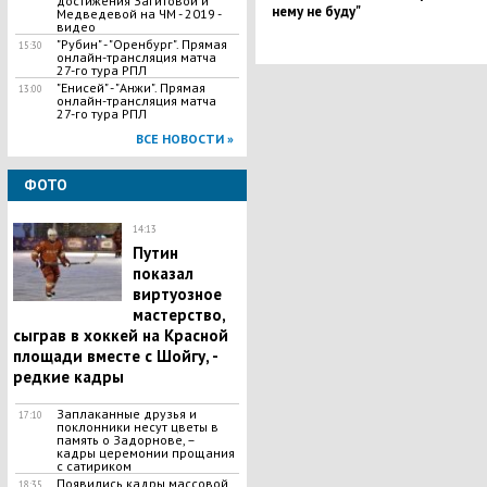
достижения Загитовой и
нему не буду"
Медведевой на ЧМ - 2019 -
видео
"Рубин" - "Оренбург". Прямая
15:30
онлайн-трансляция матча
27-го тура РПЛ
"Енисей" - "Анжи". Прямая
13:00
онлайн-трансляция матча
27-го тура РПЛ
ВСЕ НОВОСТИ »
ФОТО
14:13
Путин
показал
виртуозное
мастерство,
сыграв в хоккей на Красной
площади вместе с Шойгу, -
редкие кадры
Заплаканные друзья и
17:10
поклонники несут цветы в
память о Задорнове, –
кадры церемонии прощания
с сатириком
Появились кадры массовой
18:35