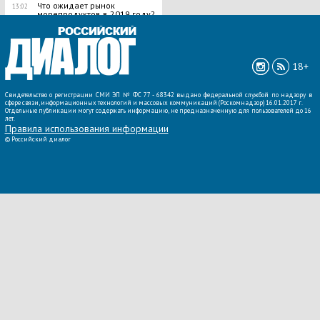
Что ожидает рынок
13:02
морепродуктов в 2019 году?
ВСЕ НОВОСТИ »
18+
Свидетельство о регистрации СМИ ЭЛ № ФС 77 - 68342 выдано федеральной службой по надзору в
сфере связи, информационных технологий и массовых коммуникаций (Роскомнадзор) 16.01.2017 г.
Отдельные публикации могут содержать информацию, не предназначенную для пользователей до 16
лет.
Правила использования информации
©
Российский диалог