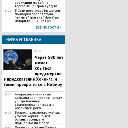
эвакуации людей из
торговых центров Сургута
В Сети появилась Іnstagram-
14:22
подборка последствий
“визита” урагана “Ирма” во
Флориду, США - кадры
ВСЕ НОВОСТИ »
НАУКА И ТЕХНИКА
17:42
Через 580 лет
может
сбыться
предсмертно
е предсказание Хокинга, и
Земля превратится в Нибиру
Американские ученые
15:34
выявили взаимосвязь между
употреблением
водопроводной воды и
развитием рака
Вопреки заявлению ученых:
10:31
уфолог Уоринг нашел
останки усопшего
пришельца на Марсе
Провидица Хизер Спрага,
10:00