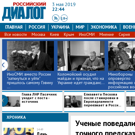
3 мая 2019
22:44
18+
ГЛАВНАЯ
РОССИЯ
УКРАИНА
МИР
ЭКОНОМИКА
ВОЕН
Все новости
Москва
Киев
Крым
ИноСМИ
Мнение
Сирия
ИноСМИ: вместо России
Коломойский осудил
Минобороны
"заткнуться и уйти"
майдан и признал, что на
опровергло
пришлось самому Гэвину
Украине идет гражданс...
информацию о
...
российских во
Си...
Глава ЛНР Пасечник
Елизавета Пескова
уходит с поста -
после стажировки в
источник
Европарламенте
переезжает в Росси...
ХРОНИКА
Ученые поведали
14:49
точного предска
День