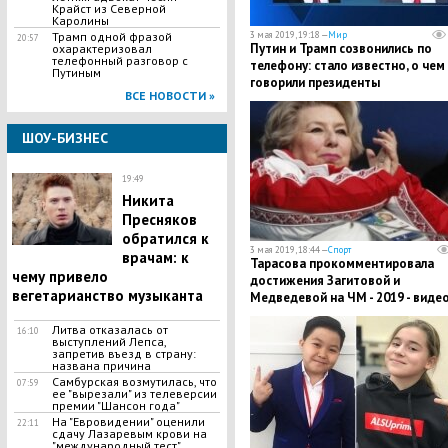
Крайст из Северной
Каролины
Трамп одной фразой
3 мая 2019, 19:18 —
Мир
20:57
Путин и Трамп созвонились по
охарактеризовал
телефонный разговор с
телефону: стало известно, о чем
Путиным
говорили президенты
ВСЕ НОВОСТИ »
ШОУ-БИЗНЕС
19:49
​Никита
Пресняков
обратился к
3 мая 2019, 18:44 —
Спорт
врачам: к
​Тарасова прокомментировала
чему привело
достижения Загитовой и
вегетарианство музыканта
Медведевой на ЧМ - 2019 - виде
​Литва отказалась от
16:10
выступлений Лепса,
запретив въезд в страну:
названа причина
Самбурская возмутилась, что
07:59
ее "вырезали" из телеверсии
премии "Шансон года"
На "Евровидении" оценили
22:11
сдачу Лазаревым крови на
"международный тест"