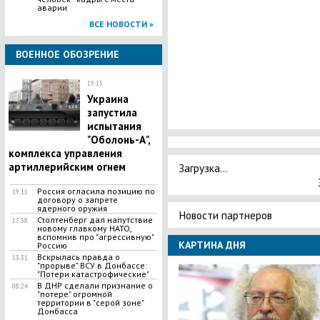
аварии
ВСЕ НОВОСТИ »
ВОЕННОЕ ОБОЗРЕНИЕ
19:15
Украина
запустила
испытания
"Оболонь-А",
комплекса управления
артиллерийским огнем
Загрузка...
Россия огласила позицию по
19:11
договору о запрете
ядерного оружия
Новости партнеров
Столтенберг дал напутствие
17:38
новому главкому НАТО,
вспомнив про "агрессивную"
КАРТИНА ДНЯ
Россию
Вскрылась правда о
13:31
"прорыве" ВСУ в Донбассе:
"Потери катастрофические"
В ДНР сделали признание о
08:24
"потере" огромной
территории в "серой зоне"
Донбасса