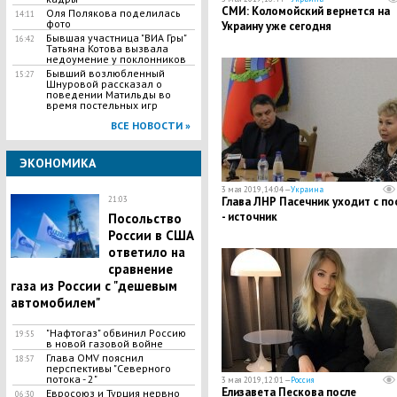
СМИ: Коломойский вернется на
Оля Полякова поделилась
14:11
фото
Украину уже сегодня
Бывшая участница "ВИА Гры"
16:42
Татьяна Котова вызвала
недоумение у поклонников
Бывший возлюбленный
15:27
Шнуровой рассказал о
поведении Матильды во
время постельных игр
ВСЕ НОВОСТИ »
ЭКОНОМИКА
3 мая 2019, 14:04 —
Украина
21:03
Глава ЛНР Пасечник уходит с по
- источник
Посольство
России в США
ответило на
сравнение
газа из России с "дешевым
автомобилем"
"Нафтогаз" обвинил Россию
19:55
в новой газовой войне
Глава OMV пояснил
18:57
перспективы "Северного
потока - 2"
3 мая 2019, 12:01 —
Россия
Елизавета Пескова после
Евросоюз и Турция нервно
06:30