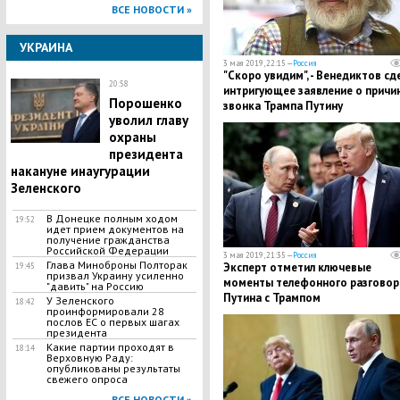
ВСЕ НОВОСТИ »
УКРАИНА
3 мая 2019, 22:15 —
Россия
"Скоро увидим", - Венедиктов сд
20:58
интригующее заявление о причи
Порошенко
звонка Трампа Путину
уволил главу
охраны
президента
накануне инаугурации
Зеленского
В Донецке полным ходом
19:52
идет прием документов на
получение гражданства
Российской Федерации
3 мая 2019, 21:35 —
Россия
Глава Миноброны Полторак
Эксперт отметил ключевые
19:45
призвал Украину усиленно
моменты телефонного разговор
"давить" на Россию
Путина с Трампом
​У Зеленского
18:42
проинформировали 28
послов ЕС о первых шагах
президента
Какие партии проходят в
18:14
Верховную Раду:
опубликованы результаты
свежего опроса
ВСЕ НОВОСТИ »