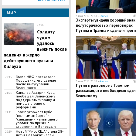
МИР
3 мая 2019, 20:43 —
Россия
Эксперты увидели хороший знак
полуторачасовых переговорах
22:26
Путина и Трампа и сделали прогн
Солдату
чудом
удалось
выжить после
падения в жерло
действующего вулкана
Килауэа
Глава МВФ рассказала
22:15
Порошенко, что сделает
3 мая 2019, 20:28 —
Россия
после инаугурации
Путин в разговоре с Трампом
Зеленского
рассказал, что необходимо сдел
Канцлер Австрии Курц
21:25
Зеленскому
пообещал Зеленскому
поддержать Украину и
помощь стране с
реформами
Трамп угрожает Кубе
21:11
"полным эмбарго" и
"санкциями наивысшего
уровня" по причине
вторжения в Венесуэлу
Новой "Мисс США" стала 28-
20:59
летняя адвокат Чесли