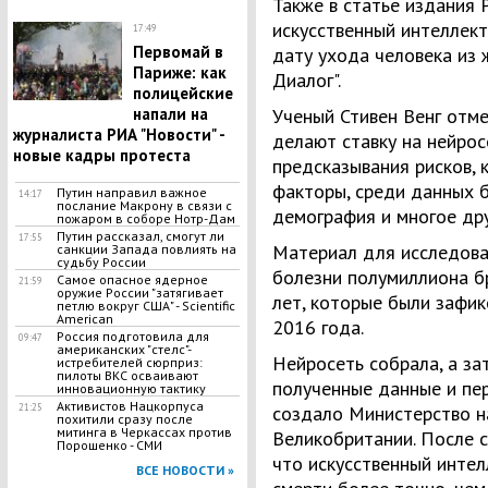
Также в статье издания 
искусственный интеллек
17:49
Первомай в
дату ухода человека из 
Париже: как
Диалог".
полицейские
напали на
Ученый Стивен Венг отме
журналиста РИА "Новости" -
делают ставку на нейрос
новые кадры протеста
предсказывания рисков, 
факторы, среди данных б
Путин направил важное
14:17
послание Макрону в связи с
демография и многое дру
пожаром в соборе Нотр-Дам
Путин рассказал, смогут ли
17:55
Материал для исследова
санкции Запада повлиять на
судьбу России
болезни полумиллиона бр
Самое опасное ядерное
21:59
оружие России "затягивает
лет, которые были зафи
петлю вокруг США" - Scientific
American
2016 года.
Россия подготовила для
09:47
американских "стелс"-
Нейросеть собрала, а за
истребителей сюрприз:
пилоты ВКС осваивают
полученные данные и пер
инновационную тактику
Активистов Нацкорпуса
21:25
создало Министерство н
похитили сразу после
митинга в Черкассах против
Великобритании. После с
Порошенко - СМИ
что искусственный инте
ВСЕ НОВОСТИ »