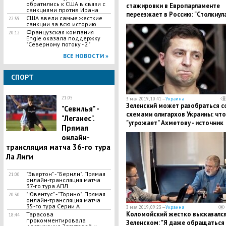
обратились к США в связи с
стажировки в Европарламенте
санкциями против Ирана
переезжает в Россию: "Столкнул
США ввели самые жесткие
22:59
с дискриминацией и лицемерием
санкции за всю историю
Французская компания
20:12
Engie оказала поддержку
"Северному потоку - 2"
ВСЕ НОВОСТИ »
СПОРТ
21:05
3 мая 2019, 10:41 —
Украина
Зеленский может разобраться с
"Севилья" -
схемами олигархов Украины: что
"Леганес".
"угрожает" Ахметову - источник
Прямая
онлайн-
трансляция матча 36-го тура
Ла Лиги
"Эвертон" - "Бернли". Прямая
21:00
онлайн-трансляция матча
37-го тура АПЛ
"Ювентус" - "Торино". Прямая
20:30
онлайн-трансляция матча
35-го тура Серии А
3 мая 2019, 09:23 —
Украина
Коломойский жестко высказался
​Тарасова
18:44
прокомментировала
Зеленском: "Я даже обращаться 