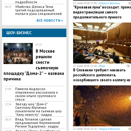
подробности
27 июля 2018, 17:00 —
Наука и техника
Убийство Дениса Тена:
"Кровавая луна" восходит: прям
08:59
третий подозреваемый
видеотрансляция самого
попал в руки следователей
продолжительного лунного
ВСЕ НОВОСТИ »
затмения в 21-м веке
ШОУ-БИЗНЕС
07:15
В Москве
решили
снести
27 июля 2018, 12:50 —
Мир
съемочную
В Словакии требуют наказать
площадку "Дома-2" – названа
российского дипломата,
причина
оскорбившего своего коллегу из
Украины
Памела Андерсон
17:09
откровенно рассказала о
своем опыте группового
секса
​Звезду шоу "Дом-2"
22:34
Светлану Юрченко
покалечили на съемках шоу
"Хачу невесту" - кадры
​Влад Топалов сделал
18:19
предложение беременной
Регине Тодоренко - кадры
27 июля 2018, 10:10 —
Наука и техника
Звезду "Дома-2" избили на