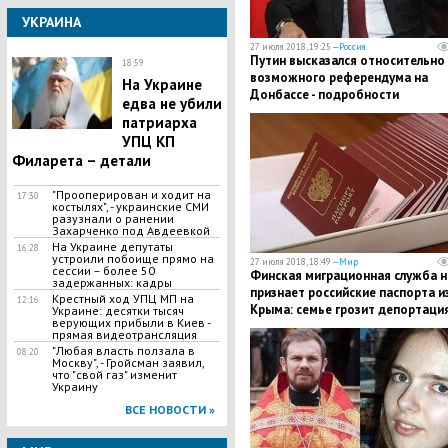
УКРАИНА
27 июля 2018, 19:25 —
Россия
​Путин высказался относительно
18:59
возможного референдума на
На Украине
Донбассе - подробности
едва не убили
патриарха
УПЦ КП
Филарета – детали
"Прооперирован и ходит на
17:30
костылях", - украинские СМИ
разузнали о ранении
Захарченко под Авдеевкой
На Украине депутаты
16:28
устроили побоище прямо на
27 июля 2018, 18:49 —
Мир
сессии – более 50
Финская миграционная служба н
задержанных: кадры
признает российские паспорта и
Крестный ход УПЦ МП на
12:16
Крыма: семье грозит депортаци
Украине: десятки тысяч
верующих прибыли в Киев -
-подробности
прямая видеотрансляция
​"Любая власть ползала в
08:20
Москву", - Гройсман заявил,
что "свой газ" изменит
Украину
ВСЕ НОВОСТИ »