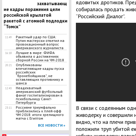
ядовитых дротиков. Пре
захватывающ
собиралась продать живо
ие кадры поражения цели
российской крылатой
“Российский Диалог”.
ракетой с атомной подлодки
“Томск”
Ракетный удар по США:
11:49
Путин мастерски ответил на
провокационный вопрос
американского журналиста
Лучшие в мире: ФИФА
16:18
объявила о достижениях
сборной России на ЧМ-2018
Опубликованы
20:21
впечатляющие кадры пуска
российских
“бронебойщиков”, не
оставляющих противнику и
шанса
Неадекватный
12:43
американский футбольный
фанат госпитализирован в
психбольницу Санкт-
Петербурга
В связи с содеянным од
Россияне триумфально
23:11
приблизились к плей-офф
живодерку и совершили н
ЧМ-2018: итоги зрелищного
матча с Египтом
видно, что на плечи при
ВСЕ НОВОСТИ »
положили труп убитой ею
избили живодерку палкой