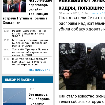
Исторические
переговоры:
кадры, попавшие 
онлайн-
30 января 2018, 15:34 —
Новости 1
трансляция
Пользователи Сети ст
встречи Путина и Трампа в
Хельсинки
расправы над жительни
убила собаку ядовиты
Россия - Хорватия. Прямая
17:17
видеотрансляция матча
ЧМ-2018
Бразилия - Бельгия. Прямая
15:36
видео онлайн трансляция
матча ЧМ-2018
Уругвай - Франция. Прямая
15:30
видео онлайн трансляция
матча ЧМ-2018
В центре Москвы пройдет
14:00
карнавал "День Мертвых":
онлайн-трансляция
ВСЕ НОВОСТИ »
ВЫБОР РЕДАКЦИИ
13:22
Без шансов:
Как стало известно, жен
Минобороны
телом собаки, которую 
показало