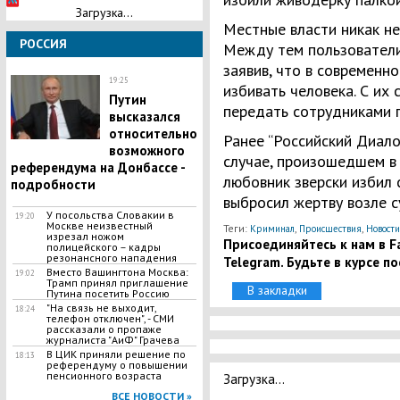
Загрузка...
Местные власти никак не
РОССИЯ
Между тем пользователи
заявив, что в современн
19:25
избивать человека. С их
​Путин
передать сотрудниками 
высказался
относительно
Ранее “Российский Диало
возможного
случае, произошедшем в
референдума на Донбассе -
любовник зверски избил 
подробности
выбросил жертву возле с
У посольства Словакии в
19:20
Москве неизвестный
Теги:
,
,
Криминал
Происшествия
Новости
изрезал ножом
Присоединяйтесь к нам в Fa
полицейского – кадры
резонансного нападения
Telegram. Будьте в курсе п
Вместо Вашингтона Москва:
19:02
Трамп принял приглашение
В закладки
Путина посетить Россию
"На связь не выходит,
18:24
телефон отключен", - СМИ
рассказали о пропаже
журналиста "АиФ" Грачева
В ЦИК приняли решение по
18:13
референдуму о повышении
пенсионного возраста
Загрузка...
ВСЕ НОВОСТИ »