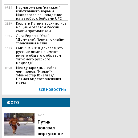
Нурмагомедов "накажет"
07:35
избежавшего тюрьмы
Макгрегора за нападение
на автобус с бойцами UFC
Коллеги Путина восхитились
21:39
мощным ответом России
своим противникам
Лига Европы. "Уфа" -
16:15
"Домжале". Прямая онлайн-
трансляция матча
СМИ: ЧМ-2018 доказал, что
10:23
русские люди не имеют
ничего общего с образом
"угрюмого русского
медведя"
Международный кубок
05:20
чемпионов. "Милан" -
"Манчестер Юнайтед".
Прямая видеотрансляция
матча
ВСЕ НОВОСТИ »
ФОТО
14:13
Путин
показал
виртуозное