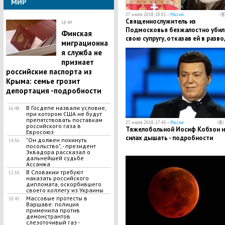
МИР
27 июля 2018, 18:01 —
Россия
​Священнослужитель из
18:49
Подмосковья безжалостно убил
Финская
свою супругу, отказав ей в развод
миграционна
подробности
я служба не
признает
российские паспорта из
Крыма: семье грозит
депортация -подробности
В Госдепе назвали условие,
16:48
при котором США не будут
препятствовать поставкам
27 июля 2018, 17:45 —
Россия
российского газа в
​Тяжелобольной Иосиф Кобзон н
Евросоюз
силах дышать - подробности
"Он должен покинуть
14:36
посольство", - президент
Эквадора рассказал о
дальнейшей судьбе
Ассанжа
В Словакии требуют
12:50
наказать российского
дипломата, оскорбившего
своего коллегу из Украины
Массовые протесты в
10:45
Варшаве: полиция
применила против
демонстрантов
слезоточивый газ -