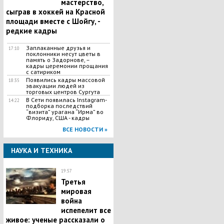
мастерство,
сыграв в хоккей на Красной
площади вместе с Шойгу, -
редкие кадры
Заплаканные друзья и
17:10
поклонники несут цветы в
память о Задорнове, –
кадры церемонии прощания
с сатириком
Появились кадры массовой
18:35
эвакуации людей из
торговых центров Сургута
В Сети появилась Іnstagram-
14:22
подборка последствий
“визита” урагана “Ирма” во
Флориду, США - кадры
ВСЕ НОВОСТИ »
НАУКА И ТЕХНИКА
19:57
Третья
мировая
война
испепелит все
живое: ученые рассказали о