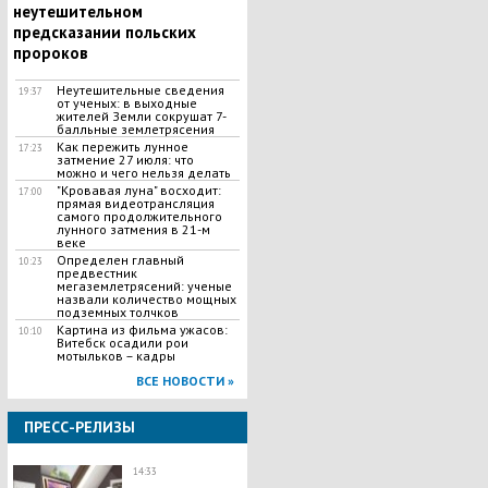
неутешительном
предсказании польских
пророков
Неутешительные сведения
19:37
от ученых: в выходные
жителей Земли сокрушат 7-
балльные землетрясения
Как пережить лунное
17:23
затмение 27 июля: что
можно и чего нельзя делать
"Кровавая луна" восходит:
17:00
прямая видеотрансляция
самого продолжительного
лунного затмения в 21-м
веке
Определен главный
10:23
предвестник
мегаземлетрясений: ученые
назвали количество мощных
подземных толчков
Картина из фильма ужасов:
10:10
Витебск осадили рои
мотыльков – кадры
ВСЕ НОВОСТИ »
ПРЕСС-РЕЛИЗЫ
14:33