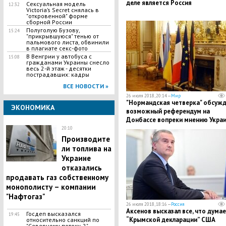
деле является Россия
Сексуальная модель
12:32
Victoria’s Secret снялась в
"откровенной" форме
сборной России
Полуголую Бузову,
15:24
"прикрывшуюся" тенью от
пальмового листа, обвинили
в плагиате секс-фото
В Венгрии у автобуса с
15:08
гражданами Украины снесло
весь 2-й этаж - десятки
пострадавших: кадры
ВСЕ НОВОСТИ »
26 июля 2018, 20:14 —
Мир
"Нормандская четверка" обсужд
ЭКОНОМИКА
возможный референдум на
Донбассе вопреки мнению Укра
20:10
Производите
ли топлива на
Украине
отказались
продавать газ собственному
монополисту – компании
"Нафтогаз"
26 июля 2018, 18:16 —
Россия
Аксенов высказал все, что думае
Госдеп высказался
19:45
“Крымской декларации” США
относительно санкций по
"Северному потоку-2"