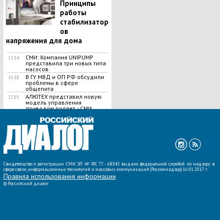
Принципы
работы
стабилизатор
ов
напряжения для дома
СМИ: Компания UNIPUMP
11:54
представила три новых типа
насосов
В ГУ МВД и ОП РФ обсудили
15:18
проблемы в сфере
общепита
АЛЮТЕХ представил новую
12:05
модель управления
приводом роллет, - СМИ
ВСЕ НОВОСТИ »
Свидетельство о регистрации СМИ ЭЛ № ФС 77 - 68342 выдано федеральной службой по надзору в
сфере связи, информационных технологий и массовых коммуникаций (Роскомнадзор) 16.01.2017 г.
Правила использования информации
©
Российский диалог