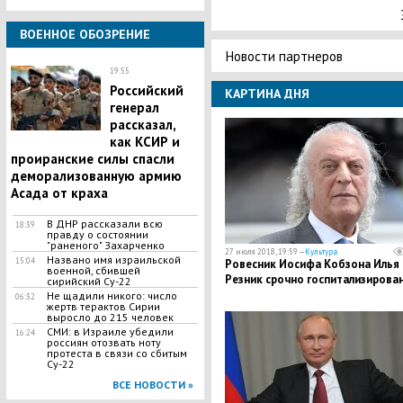
ВОЕННОЕ ОБОЗРЕНИЕ
Новости партнеров
19:55
Российский
КАРТИНА ДНЯ
генерал
рассказал,
как КСИР и
проиранские силы спасли
деморализованную армию
Асада от краха
В ДНР рассказали всю
18:39
правду о состоянии
"раненого" Захарченко
27 июля 2018, 19:59 —
Культура
Названо имя израильской
15:04
​Ровесник Иосифа Кобзона Илья
военной, сбившей
Резник срочно госпитализирова
сирийский Су-22
Не щадили никого: число
06:32
жертв терактов Сирии
выросло до 215 человек
СМИ: в Израиле убедили
16:24
россиян отозвать ноту
протеста в связи со сбитым
Су-22
ВСЕ НОВОСТИ »