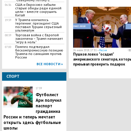
​США и Евросоюз забыли
06:36
старые обиды ради единой
цели – вместе сокрушить
Китай
У Трампа кончилось
19:59
терпение: президент США
поставил Турции серьезный
ультиматум
​Торговая война с Европой
08:59
закончена – Трамп начинает
"игру в ноль"
Помпео подтвердил
07:00
бескомпромиссную позицию
26 июля 2018, 17:31 —
Россия
Трампа по санкциям против
Пушков ловко "осадил"
России
американского сенатора, котор
призывал проверить подарок
ВСЕ НОВОСТИ »
Путина
СПОРТ
17:39
​Футболист
Ари получил
паспорт
гражданина
России и теперь мечтает
открыть здесь футбольные
школы