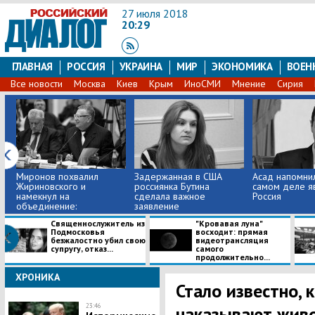
27 июля 2018
20:29
ГЛАВНАЯ
РОССИЯ
УКРАИНА
МИР
ЭКОНОМИКА
ВОЕН
Все новости
Москва
Киев
Крым
ИноСМИ
Мнение
Сирия
Миронов похвалил
Задержанная в США
Асад напомнил
Жириновского и
россиянка Бутина
самом деле я
намекнул на
сделала важное
Россия
объединение:
заявление
подробно...
​Священнослужитель из
"Кровавая луна"
Подмосковья
восходит: прямая
безжалостно убил свою
видеотрансляция
супругу, отказ...
самого
продолжительно...
ХРОНИКА
​Стало известно, 
23:46
наказывают живо