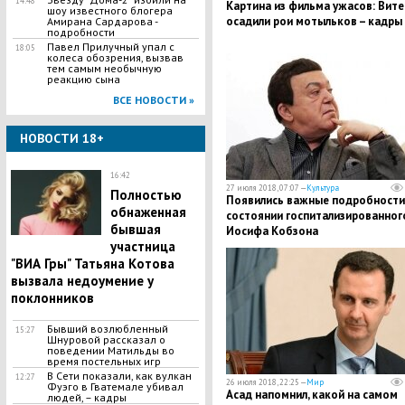
14:48
Картина из фильма ужасов: Вите
шоу известного блогера
осадили рои мотыльков – кадры
Амирана Сардарова -
подробности
​Павел Прилучный упал с
18:05
колеса обозрения, вызвав
тем самым необычную
реакцию сына
ВСЕ НОВОСТИ »
НОВОСТИ 18+
16:42
27 июля 2018, 07:07 —
Культура
Полностью
Появились важные подробности
обнаженная
состоянии госпитализированног
бывшая
Иосифа Кобзона
участница
"ВИА Гры" Татьяна Котова
вызвала недоумение у
поклонников
Бывший возлюбленный
15:27
Шнуровой рассказал о
поведении Матильды во
время постельных игр
В Сети показали, как вулкан
12:27
26 июля 2018, 22:25 —
Мир
Фуэго в Гватемале убивал
Асад напомнил, какой на самом
людей, – кадры