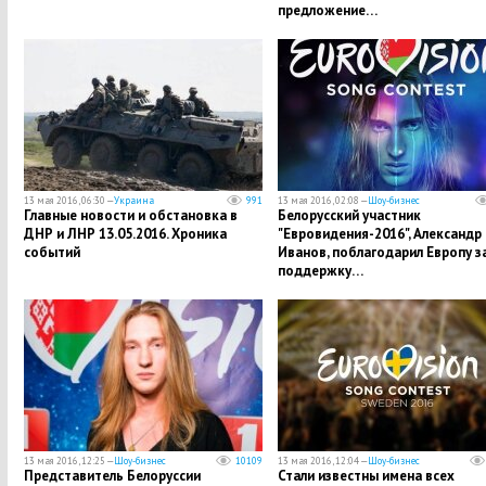
предложение…
13 мая 2016, 06:30 —
Украина
991
13 мая 2016, 02:08 —
Шоу-бизнес
Главные новости и обстановка в
Белорусский участник
ДНР и ЛНР 13.05.2016. Хроника
"Евровидения-2016", Александр
событий
Иванов, поблагодарил Европу з
поддержку…
13 мая 2016, 12:25 —
Шоу-бизнес
10109
13 мая 2016, 12:04 —
Шоу-бизнес
Представитель Белоруссии
Стали известны имена всех