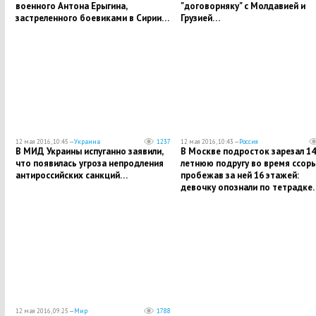
военного Антона Ерыгина,
"договорняку" с Молдавией и
застреленного боевиками в Сирии…
Грузией…
12 мая 2016, 10:45 —
Украина
1237
12 мая 2016, 10:43 —
Россия
В МИД Украины испуганно заявили,
В Москве подросток зарезал 14
что появилась угроза непродления
летнюю подругу во время ссоры
антироссийских санкций…
пробежав за ней 16 этажей:
девочку опознали по тетрадке
12 мая 2016, 09:25 —
Мир
1788