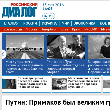
13 мая 2016
16:05
ГЛАВНАЯ
РОССИЯ
УКРАИНА
МИР
ЭКОНОМИКА
ВОЕН
Все новости
Москва
Петербург
Киев
Крым
ИноСМИ
Мнен
Между Крымом и
"Молодец": Путин
Захарова на 
Китаем может появиться
иронично поблагодарил
рассмешила г
прямое авиасообщение:
генерала, который
анекдотом пр
власт...
оторвал ...
Порошенко и .
Песков пригрозил
Массовый расстрел в
последствиями, если
Ростовской области: в
поджог дома жителя
сельсовет ворвался
Чечни из-за жа...
мужчина с...
Путин: Примаков был великим 