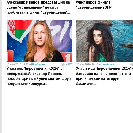
Александр Иванов, представший на
участников финала
сцене "обнаженным", не смог
"Евровидения-2016"
пробиться в финал "Евровидения"…
12 мая 2016, 11:27 —
Шоу-бизнес
4577
12 мая 2016, 10:58 —
Шоу-бизнес
Участник "Евровидения-2016" от
Участница "Евровидения-2016" 
Белоруссии, Александр Иванов,
Азербайджана по непонятным
покорил зрителей уникальным шоу в
причинам симпатизирует
полуфинале конкурса…
Джамале…