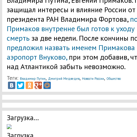
Владимира Путина, Евгений Примаков. 
защищал интересы и влияние России от 
президента РАН Владимира Фортова,
п
Примаков внутренне был готов к уходу
смерть
за две недели. После кончины п
предложил назвать именем Примакова
аэропорт Внуково,
при этом добавив, ч
над Атлантикой забыть невозможно.
Теги:
,
,
,
Владимир Путин
Дмитрий Медведев
Новости России
Общество
Загрузка...
Загрузка...