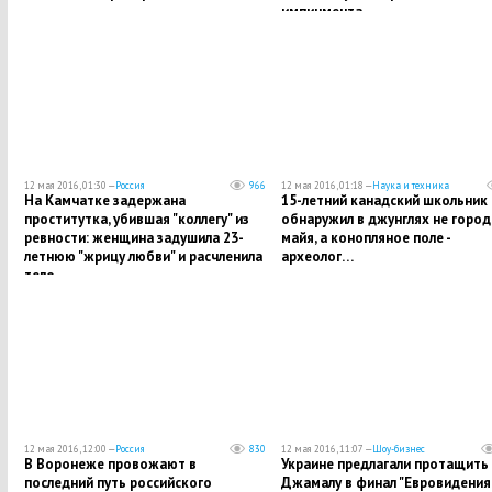
импичмента…
12 мая 2016, 01:30 —
Россия
966
12 мая 2016, 01:18 —
Наука и техника
На Камчатке задержана
15-летний канадский школьник
проститутка, убившая "коллегу" из
обнаружил в джунглях не город
ревности: женщина задушила 23-
майя, а конопляное поле -
летнюю "жрицу любви" и расчленила
археолог…
тело…
12 мая 2016, 12:00 —
Россия
830
12 мая 2016, 11:07 —
Шоу-бизнес
В Воронеже провожают в
Украине предлагали протащить
последний путь российского
Джамалу в финал "Евровидения