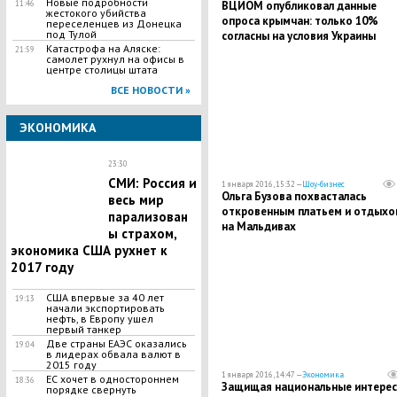
Новые подробности
ВЦИОМ опубликовал данные
11:46
жестокого убийства
опроса крымчан: только 10%
переселенцев из Донецка
под Тулой
согласны на условия Украины
Катастрофа на Аляске:
21:59
самолет рухнул на офисы в
центре столицы штата
ВСЕ НОВОСТИ »
ЭКОНОМИКА
23:30
СМИ: Россия и
1 января 2016, 15:32 —
Шоу-бизнес
Ольга Бузова похвасталась
весь мир
откровенным платьем и отдыхо
парализован
на Мальдивах
ы страхом,
экономика США рухнет к
2017 году
США впервые за 40 лет
19:13
начали экспортировать
нефть, в Европу ушел
первый танкер
Две страны ЕАЭС оказались
19:04
в лидерах обвала валют в
2015 году
1 января 2016, 14:47 —
Экономика
ЕС хочет в одностороннем
18:36
Защищая национальные интерес
порядке свернуть