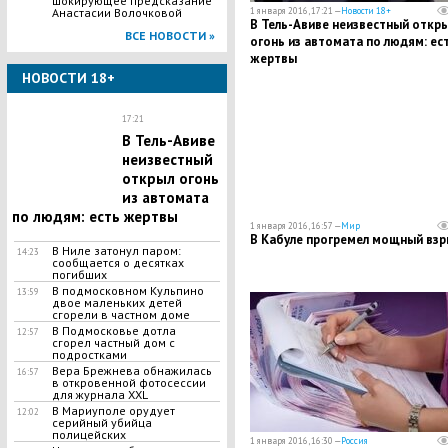
шокирующее предсказание
1 января 2016, 17:21 —
Новости 18+
Анастасии Волочковой
В Тель-Авиве неизвестный откр
ВСЕ НОВОСТИ »
огонь из автомата по людям: ес
жертвы
НОВОСТИ 18+
17:21
В Тель-Авиве
неизвестный
открыл огонь
из автомата
по людям: есть жертвы
1 января 2016, 16:57 —
Мир
В Кабуле прогремел мощный взр
В Ниле затонул паром:
14:23
сообщается о десятках
погибших
В подмосковном Кульпино
13:59
двое маленьких детей
сгорели в частном доме
В Подмосковье дотла
12:57
сгорел частный дом с
подростками
Вера Брежнева обнажилась
16:57
в откровенной фотосессии
для журнала XXL
В Мариуполе орудует
12:02
серийный убийца
полицейских
1 января 2016, 16:30 —
Россия