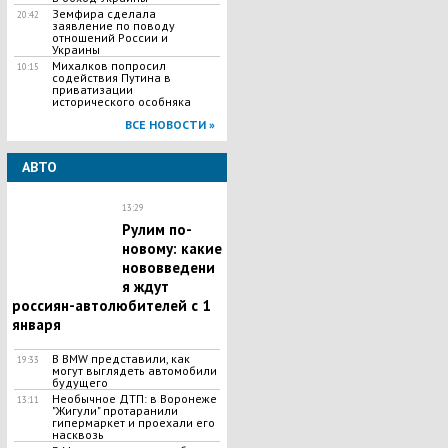
Земфира сделала
20:42
заявление по поводу
отношений России и
Украины
Михалков попросил
10:15
содействия Путина в
приватизации
исторического особняка
ВСЕ НОВОСТИ »
АВТО
13:29
Рулим по-
новому: какие
нововведени
я ждут
россиян-автолюбителей с 1
января
В BMW представили, как
19:33
могут выглядеть автомобили
будущего
Необычное ДТП: в Воронеже
13:11
"Жигули" протаранили
гипермаркет и проехали его
насквозь