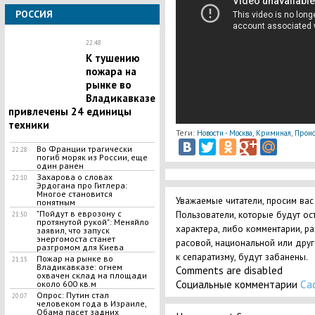
РОССИЯ
22:48
К тушению
пожара на
рынке во
Владикавказе
привлечены 24 единицы
техники
Теги:
,
,
Новости - Москва
Криминал
Проис
Во Франции трагически
22:28
погиб моряк из России, еще
один ранен
Захарова о словах
22:10
Эрдогана про Гитлера:
Многое становится
Уважаемые читатели, просим вас
понятным
"Пойдут в еврозону с
Пользователи, которые будут ос
21:50
протянутой рукой": Меняйло
характера, либо комментарии, р
заявил, что запуск
энергомоста станет
расовой, национальной или дру
разгромом для Киева
к сепаратизму, будут забанены.
Пожар на рынке во
21:15
Владикавказе: огнем
Comments are disabled
охвачен склад на площади
Социальные комментарии
Ca
около 600 кв.м
Опрос: Путин стал
20:07
человеком года в Израиле,
Обама пасет задних