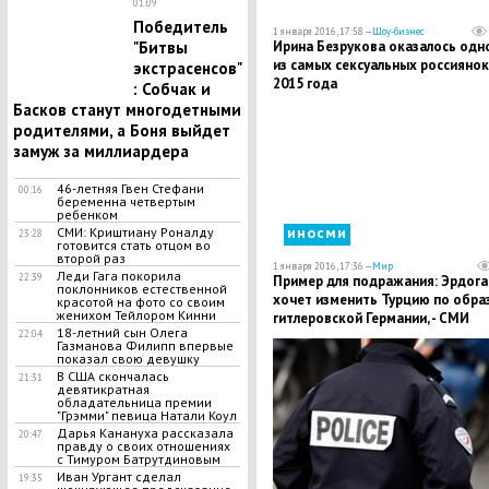
01:09
Победитель
1 января 2016, 17:58 —
Шоу-бизнес
Ирина Безрукова оказалось одн
"Битвы
из самых сексуальных россиянок
экстрасенсов"
2015 года
: Собчак и
Басков станут многодетными
родителями, а Боня выйдет
замуж за миллиардера
46-летняя Гвен Стефани
00:16
беременна четвертым
ребенком
иносми
СМИ: Криштиану Роналду
23:28
готовится стать отцом во
второй раз
1 января 2016, 17:36 —
Мир
Леди Гага покорила
22:39
Пример для подражания: Эрдога
поклонников естественной
хочет изменить Турцию по обра
красотой на фото со своим
женихом Тейлором Кинни
гитлеровской Германии, - СМИ
18-летний сын Олега
22:04
Газманова Филипп впервые
показал свою девушку
В США скончалась
21:31
девятикратная
обладательница премии
"Грэмми" певица Натали Коул
Дарья Канануха рассказала
20:47
правду о своих отношениях
с Тимуром Батрутдиновым
Иван Ургант сделал
19:35