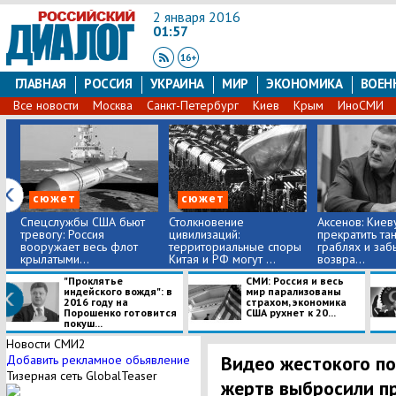
2 января 2016
01:57
ГЛАВНАЯ
РОССИЯ
УКРАИНА
МИР
ЭКОНОМИКА
ВОЕН
Все новости
Москва
Санкт-Петербург
Киев
Крым
ИноСМИ
сюжет
сюжет
Спецслужбы США бьют
Столкновение
Аксенов: Киев
тревогу: Россия
цивилизаций:
прекратить та
вооружает весь флот
территориальные споры
граблях и заб
крылатыми...
Китая и РФ могут ...
возвра...
"Проклятье
СМИ: Россия и весь
индейского вождя": в
мир парализованы
2016 году на
страхом, экономика
Порошенко готовится
США рухнет к 20...
покуш...
Новости СМИ2
Видео жестокого по
Добавить рекламное обьявление
Тизерная сеть GlobalTeaser
жертв выбросили пр