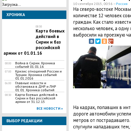
10 сентября 2015, 00:56 —
Россия
Загрузка...
​На северо-востоке Москвы
ХРОНИКА
количестве 12 человек со
граждан. Как стало извест
08:30
несколько человек, а одну
Карта боевых
выбросили на проезжую ча
действий в
Сирии и баз
российской
армии от 01.01.16
Война в Сирии. Хроника
08:00
событий 01.01.16
Кризис отношений России и
07:00
Турции. Хроника событий
01.01.2016
Главные новости и
06:00
обстановка в ДНР и ЛНР
01.01. Хроника событий
Карта боевых действий в
08:30
Сирии и баз российской
армии от 31.12.15
На кадрах, попавших в инт
ВСЕ НОВОСТИ »
дороге автомобили успели
метров от пострадавшего.
ВЫБОР РЕДАКЦИИ
спугнули нападавших тем,