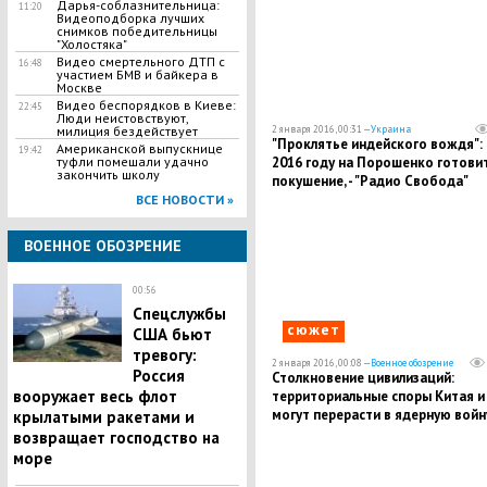
Дарья-соблазнительница:
11:20
Видеоподборка лучших
снимков победительницы
"Холостяка"
Видео смертельного ДТП с
16:48
участием БМВ и байкера в
Москве
Видео беспорядков в Киеве:
22:45
Люди неистовствуют,
2 января 2016, 00:31 —
Украина
милиция бездействует
"Проклятье индейского вождя": 
Американской выпускнице
19:42
2016 году на Порошенко готови
туфли помешали удачно
закончить школу
покушение, - "Радио Свобода"
ВСЕ НОВОСТИ »
ВОЕННОЕ ОБОЗРЕНИЕ
00:56
Спецслужбы
сюжет
США бьют
тревогу:
2 января 2016, 00:08 —
Военное обозрение
Россия
Столкновение цивилизаций:
вооружает весь флот
территориальные споры Китая и
могут перерасти в ядерную войн
крылатыми ракетами и
возвращает господство на
море