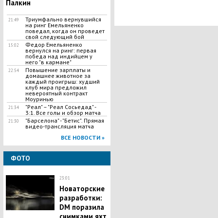
Палкин
Триумфально вернувшийся
21:49
на ринг Емельяненко
поведал, когда он проведет
свой следующий бой
Федор Емельяненко
15:02
вернулся на ринг: первая
победа над индийцем у
него "в кармане"
Повышение зарплаты и
22:54
домашнее животное за
каждый проигрыш: худший
клуб мира предложил
невероятный контракт
Моуринью
​"Реал" – "Реал Сосьедад" -
21:34
3:1. Все голы и обзор матча
"Барселона" - "Бетис". Прямая
21:30
видео-трансляция матча
ВСЕ НОВОСТИ »
ФОТО
23:01
Новаторские
разработки:
DM поразила
снимками яхт