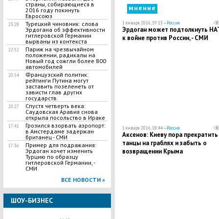
страны, собирающиеся в
мнение
2016 году покинуть
Евросоюз
1 января 2016, 19:13 —
Россия
Турецкий чиновник: слова
23:28
Эрдоган может подтолкнуть НА
Эрдогана об эффективности
гитлеровской Германии
к войне против России, - СМИ
вырваны из контекста
Париж на чрезвычайном
22:52
положении, радикалы на
Новый год сожгли более 800
автомобилей
Французский политик:
20:54
рейтинги Путина могут
заставить позеленеть от
зависти глав других
государств
Спустя четверть века:
20:27
Саудовская Аравия снова
открыла посольство в Ираке
Грозился взорвать аэропорт:
17:41
1 января 2016, 18:44 —
Россия
в Амстердаме задержан
Аксенов: Киеву пора прекратить
британец - СМИ
танцы на граблях и забыть о
Пример для подражания:
17:36
возвращении Крыма
Эрдоган хочет изменить
Турцию по образцу
гитлеровской Германии, -
СМИ
ВСЕ НОВОСТИ »
ШОУ-БИЗНЕС