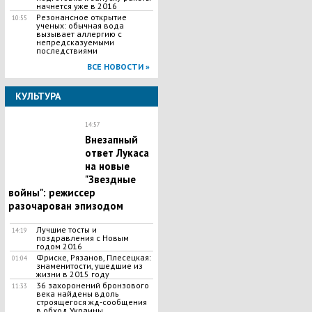
начнется уже в 2016
Резонансное открытие
10:55
ученых: обычная вода
вызывает аллергию с
непредсказуемыми
последствиями
ВСЕ НОВОСТИ »
КУЛЬТУРА
14:57
Внезапный
ответ Лукаса
на новые
"Звездные
войны": режиссер
разочарован эпизодом
Лучшие тосты и
14:19
поздравления с Новым
годом 2016
Фриске, Рязанов, Плесецкая:
01:04
знаменитости, ушедшие из
жизни в 2015 году
36 захоронений бронзового
11:33
века найдены вдоль
строящегося жд-сообщения
в обход Украины