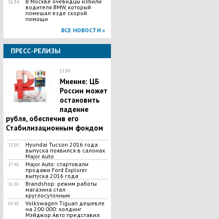
В Москве очевидцы избили
16:34
водителя BMW, который
помешал езде скорой
помощи
ВСЕ НОВОСТИ »
ПРЕСС-РЕЛИЗЫ
11:00
Мнение: ЦБ
России может
остановить
падение
рубля, обеспечив его
Стабилизационным фондом
Hyundai Tucson 2016 года
15:00
выпуска появился в салонах
Major Auto
Major Auto: стартовали
17:45
продажи Ford Explorer
выпуска 2016 года
Brandshop: режим работы
16:10
магазина стал
круглосуточным
Volkswagen Tiguan дешевле
09:45
на 200 000: холдинг
Мэйджор Авто представил