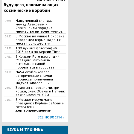
будущего, напоминающих
космические корабли
Нашумевший скандал
19:48
между Аваковым и
Саакашвили породил
множество интернет-мемов
В Москве на улице Покровка
00:52
прогремел взрыв: кадры с
места происшествия
100 лучших фотографий
23:39
2015 года по версии Time
В Кривом Роге настоящий
17:31
"Майдан": активисты
пытались с силой
прорваться в горсовет
NASA опубликовало
00:57
исторические снимки
процесса прилунения
модуля "Аполлон-12"
Эрдоган с персиками, три
20:37
кошки, смех Обамы и Путина:
яркие моменты G20
В Москве мусульмане
11:21
празднуют Курбан-байрам и
готовятся к
жертвоприношениям
ВСЕ НОВОСТИ »
НАУКА И ТЕХНИКА