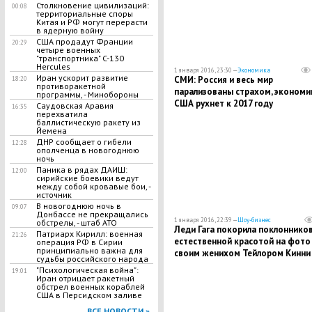
Столкновение цивилизаций:
00:08
территориальные споры
Китая и РФ могут перерасти
в ядерную войну
США продадут Франции
20:29
четыре военных
"транспортника" C-130
Hercules
1 января 2016, 23:30 —
Экономика
Иран ускорит развитие
СМИ: Россия и весь мир
18:20
противоракетной
парализованы страхом, экономи
программы, - Минобороны
США рухнет к 2017 году
Саудовская Аравия
16:35
перехватила
баллистическую ракету из
Йемена
ДНР сообщает о гибели
12:28
ополченца в новогоднюю
ночь
Паника в рядах ДАИШ:
12:00
сирийские боевики ведут
между собой кровавые бои, -
источник
В новогоднюю ночь в
09:07
Донбассе не прекращались
1 января 2016, 22:39 —
Шоу-бизнес
обстрелы, - штаб АТО
Леди Гага покорила поклоннико
Патриарх Кирилл: военная
21:26
естественной красотой на фото
операция РФ в Сирии
принципиально важна для
своим женихом Тейлором Кинни
судьбы российского народа
"Психологическая война":
19:01
Иран отрицает ракетный
обстрел военных кораблей
США в Персидском заливе
ВСЕ НОВОСТИ »