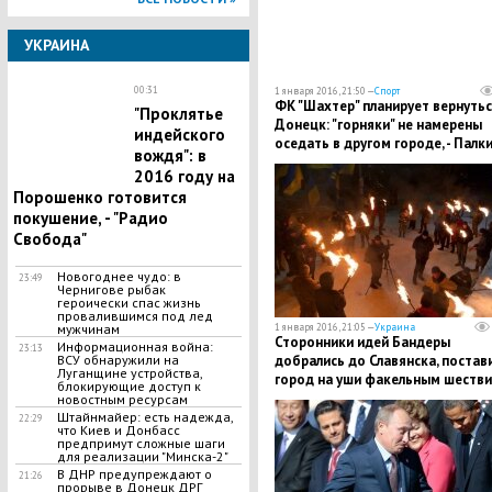
УКРАИНА
00:31
1 января 2016, 21:50 —
Спорт
ФК "Шахтер" планирует вернутьс
"Проклятье
Донецк: "горняки" не намерены
индейского
оседать в другом городе, - Палк
вождя": в
2016 году на
Порошенко готовится
покушение, - "Радио
Свобода"
Новогоднее чудо: в
23:49
Чернигове рыбак
героически спас жизнь
провалившимся под лед
1 января 2016, 21:05 —
Украина
мужчинам
Сторонники идей Бандеры
Информационная война:
23:13
добрались до Славянска, постав
ВСУ обнаружили на
Луганщине устройства,
город на уши факельным шеств
блокирующие доступ к
новостным ресурсам
Штайнмайер: есть надежда,
22:29
что Киев и Донбасс
предпримут сложные шаги
для реализации "Минска-2"
В ДНР предупреждают о
21:26
прорыве в Донецк ДРГ