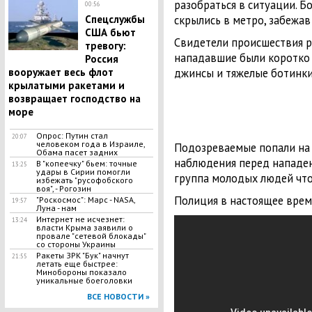
разобраться в ситуации. 
00:56
скрылись в метро, забежав
Спецслужбы
США бьют
Свидетели происшествия р
тревогу:
нападавшие были коротко
Россия
джинсы и тяжелые ботинки,
вооружает весь флот
крылатыми ракетами и
возвращает господство на
море
Опрос: Путин стал
20:07
человеком года в Израиле,
Подозреваемые попали на 
Обама пасет задних
наблюдения перед нападен
В "копеечку" бьем: точные
13:25
удары в Сирии помогли
группа молодых людей что-
избежать "русофобского
воя", - Рогозин
Полиция в настоящее врем
"Роскосмос": Марс - NASA,
19:57
Луна - нам
Интернет не исчезнет:
13:24
власти Крыма заявили о
провале "сетевой блокады"
со стороны Украины
Ракеты ЗРК "Бук" начнут
21:55
летать еще быстрее:
Минобороны показало
уникальные боеголовки
ВСЕ НОВОСТИ »