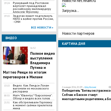
Новости net.finam.ru
Рухнувший под Ростовом
19:24
вертолет принадлежал
российскому миллиардеру
Загрузка...
Алексею Фролову
Эрдоган может подтолкнуть
19:13
НАТО к войне против России,
- СМИ
ВСЕ НОВОСТИ »
Новости партнеров
ВИДЕО
КАРТИНА ДНЯ
16:52
Полное видео
выступления
Владимира
Путина и
Маттео Ренци по итогам
переговоров в Милане
Видео: Как Линдси Лохан
13:13
2 января 2016, 01:09 —
Шоу-бизнес
выгоняли из московского
Победитель "Битвы экстрасенсов
ресторана
Собчак и Басков станут
Матч "Ювентус"-"Барселона":
00:53
Обзор и видео всех голов
многодетными родителями, а Бо
Как обстреливали Горловку:
выйдет замуж за миллиардера
21:51
в момент съёмки прилетела
мина