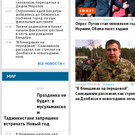
силовиков, переодетых в
Дедов Морозов
сюжет
Сторонники идей Бандеры
21:05
добрались до Славянска,
поставив город на уши
1 января 2016, 20:07 —
Россия
факельным шествием
Опрос: Путин стал человеком го
Тысячи радикалов в Киеве
19:48
Израиле, Обама пасет задних
начали факельное шествие
в честь дня рождения
Бандеры
"В блиндажах на
19:46
передовой": Саакашвили
рассказал, как стрелял на
Донбассе в новогоднюю
ночь
ВСЕ НОВОСТИ »
МИР
1 января 2016, 19:46 —
Украина
"В блиндажах на передовой":
00:58
Саакашвили рассказал, как стрел
Праздника не
на Донбассе в новогоднюю ноч
будет: в
мусульманско
м
Таджикистане запрещено
встречать Новый год
В Германии назвали две
23:47