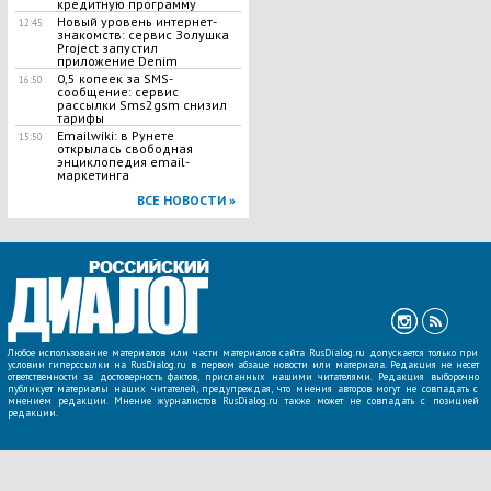
кредитную программу
Новый уровень интернет-
12:45
знакомств: сервис Золушка
Project запустил
приложение Denim
0,5 копеек за SMS-
16:50
сообщение: сервис
рассылки Sms2gsm снизил
тарифы
Emailwiki: в Рунете
15:50
открылась свободная
энциклопедия email-
маркетинга
ВСЕ НОВОСТИ »
Любое использование материалов или части материалов сайта RusDialog.ru допускается только при
условии гиперссылки на RusDialog.ru в первом абзаце новости или материала. Редакция не несет
ответственности за достоверность фактов, присланных нашими читателями. Редакция выборочно
публикует материалы наших читателей, предупреждая, что мнения авторов могут не совпадать с
мнением редакции. Мнение журналистов RusDialog.ru также может не совпадать с позицией
редакции.