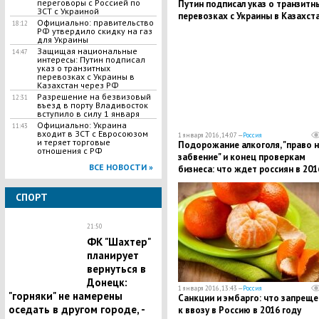
переговоры с Россией по
Путин подписал указ о транзитн
ЗСТ с Украиной
перевозках с Украины в Казахст
Официально: правительство
18:12
через РФ
РФ утвердило скидку на газ
для Украины
Защищая национальные
14:47
интересы: Путин подписал
указ о транзитных
перевозках с Украины в
Казахстан через РФ
Разрешение на безвизовый
12:31
въезд в порту Владивосток
вступило в силу 1 января
Официально: Украина
11:43
входит в ЗСТ с Евросоюзом
1 января 2016, 14:07 —
Россия
и теряет торговые
Подорожание алкоголя, "право н
отношения с РФ
забвение" и конец проверкам
ВСЕ НОВОСТИ »
бизнеса: что ждет россиян в 201
СПОРТ
21:50
ФК "Шахтер"
планирует
вернуться в
Донецк:
1 января 2016, 13:43 —
Россия
"горняки" не намерены
Санкции и эмбарго: что запрещ
оседать в другом городе, -
к ввозу в Россию в 2016 году