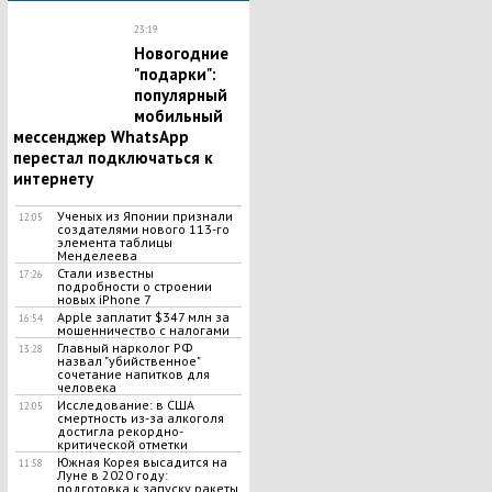
23:19
Новогодние
"подарки":
популярный
мобильный
мессенджер WhatsApp
перестал подключаться к
интернету
Ученых из Японии признали
12:05
создателями нового 113-го
элемента таблицы
Менделеева
Стали известны
17:26
подробности о строении
новых iPhone 7
Apple заплатит $347 млн за
16:54
мошенничество с налогами
Главный нарколог РФ
13:28
назвал "убийственное"
сочетание напитков для
человека
Исследование: в США
12:05
смертность из-за алкоголя
достигла рекордно-
критической отметки
Южная Корея высадится на
11:58
Луне в 2020 году:
подготовка к запуску ракеты