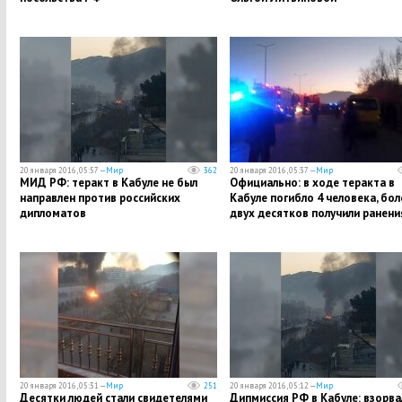
20 января 2016, 05:57 —
Мир
362
20 января 2016, 05:37 —
Мир
МИД РФ: теракт в Кабуле не был
Официально: в ходе теракта в
направлен против российских
Кабуле погибло 4 человека, бол
дипломатов
двух десятков получили ранен
20 января 2016, 05:31 —
Мир
251
20 января 2016, 05:12 —
Мир
Десятки людей стали свидетелями
Дипмиссия РФ в Кабуле: взорва