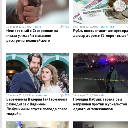
20 января 2016, 10:02 —
Россия
460
20 января 2016, 10:02 —
Экономика
Неизвестный в Ставрополе на
Рубль вновь ставит антирекорд
глазах у людей в магазине
доллар дороже 82, евро - выше 
расстрелял полицейского
20 января 2016, 09:51 —
Шоу-бизнес
376
20 января 2016, 09:04 —
Мир
Беременная Валерия Гай Германика
Полиция Кабула: теракт был
разводится с Вадимом
направлен против журналистов
Любушкиным спустя полгода после
одного из телеканалов
свадьбы…