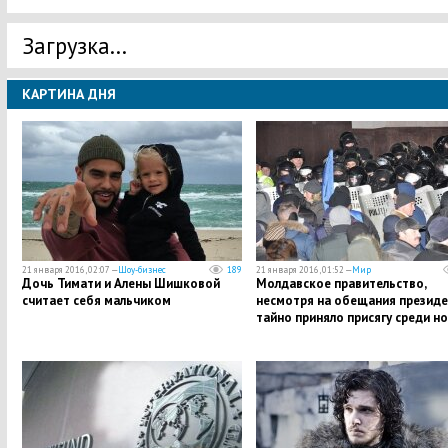
Загрузка...
КАРТИНА ДНЯ
21 января 2016, 02:07 —
Шоу-бизнес
189
21 января 2016, 01:52 —
Мир
Дочь Тимати и Алены Шишковой
Молдавское правительство,
считает себя мальчиком
несмотря на обещания президе
тайно приняло присягу среди н