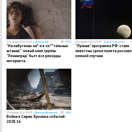
20 января 2016, 10:03 —
Шоу-бизнес
8790
20 января 2016, 09:49 —
Наука и техника
"На лабутенах на* и в ох**тельных
"Лунная" программа РФ: стали
штанах": новый клип группы
известны сроки полета россиян
"Ленинград" бьет все рекорды
земной спутник
интернета…
20 января 2016, 08:00 —
Военное обозрение
1866
Война в Сирии. Хроника событий
20.01.16