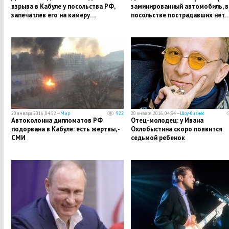
взрыва в Кабуле у посольства РФ,
заминированный автомобиль, в
запечатлев его на камеру…
посольстве пострадавших нет
20 января 2016, 04:52 —
Мир
922
20 января 2016, 04:34 —
Шоу-бизнес
Автоколонна дипломатов РФ
Отец-молодец: у Ивана
подорвана в Кабуле: есть жертвы, -
Охлобыстина скоро появится
СМИ
седьмой ребенок