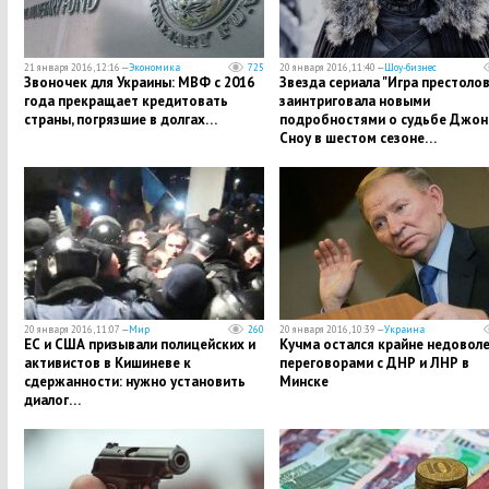
21 января 2016, 12:16 —
Экономика
725
20 января 2016, 11:40 —
Шоу-бизнес
Звоночек для Украины: МВФ с 2016
Звезда сериала "Игра престолов
года прекращает кредитовать
заинтриговала новыми
страны, погрязшие в долгах…
подробностями о судьбе Джон
Сноу в шестом сезоне…
20 января 2016, 11:07 —
Мир
260
20 января 2016, 10:39 —
Украина
ЕС и США призывали полицейских и
Кучма остался крайне недовол
активистов в Кишиневе к
переговорами с ДНР и ЛНР в
сдержанности: нужно установить
Минске
диалог…