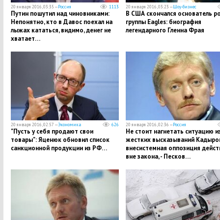
20 января 2016, 03:35 —
Россия
1113
20 января 2016, 03:23 —
Шоу-бизнес
Путин пошутил над чиновниками:
В США скончался основатель р
Непонятно, кто в Давос поехал на
группы Eagles: биография
лыжах кататься, видимо, денег не
легендарного Гленна Фрая
хватает…
20 января 2016, 02:57 —
Экономика
626
20 января 2016, 02:36 —
Россия
"Пусть у себя продают свои
Не стоит нагнетать ситуацию и
товары": Яценюк обновил список
жестких высказываний Кадыров
санкционной продукции из РФ…
внесистемная оппозиция дейст
вне закона, - Песков…