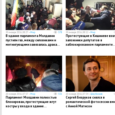
20 января 2016, 08:27 —
Мир
578
20 января 2016, 08:12 —
Мир
В здание парламента Молдавии
Протестующие в Кишиневе взял
пустили газ, между силовиками и
заложники депутатов в
митингующими завязалась драка…
заблокированном парламенте
20 января 2016, 07:57 —
Мир
531
20 января 2016, 07:54 —
Шоу-бизнес
Парламент Молдавии полностью
Сергей Безруков снялся в
блокирован, протестующие жгут
романтической фотосессии вм
костры у входа в здание…
с Анной Матисон