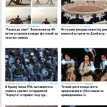
20 января 2016, 11:52 —
Шоу-бизнес
1321
20 января 2016, 11:45 —
Россия
"Ржака до слез!": Волочкова на 40-
Источник раскрыл повестку дня
летие устроила конкурс фотожаб на
минской встрече по Донбассу, 
свои же снимки
20 января 2016, 11:33 —
Россия
356
20 января 2016, 10:31 —
Культура
В Крыму члена УПА, пытавшегося
Точная дата конца света
спалить заживо сотрудников
предсказана в «Охотниках за
"Беркута", отправят под суд…
привидениями-2»