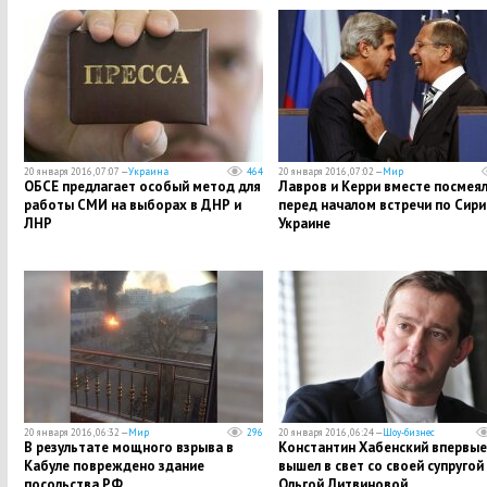
20 января 2016, 07:07 —
Украина
464
20 января 2016, 07:02 —
Мир
ОБСЕ предлагает особый метод для
Лавров и Керри вместе посмея
работы СМИ на выборах в ДНР и
перед началом встречи по Сири
ЛНР
Украине
20 января 2016, 06:32 —
Мир
296
20 января 2016, 06:24 —
Шоу-бизнес
В результате мощного взрыва в
Константин Хабенский впервые
Кабуле повреждено здание
вышел в свет со своей супругой
посольства РФ
Ольгой Литвиновой