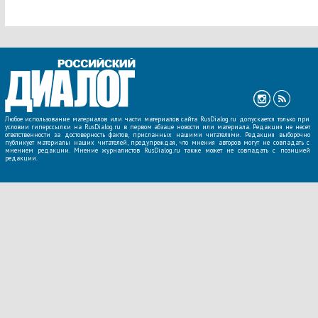
Любое использование материалов или части материалов сайта RusDialog.ru допускается только при
условии гиперссылки на RusDialog.ru в первом абзаце новости или материала. Редакция не несет
ответственности за достоверность фактов, присланных нашими читателями. Редакция выборочно
публикует материалы наших читателей, предупреждая, что мнения авторов могут не совпадать с
мнением редакции. Мнение журналистов RusDialog.ru также может не совпадать с позицией
редакции.