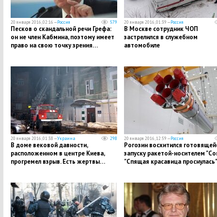
20 января 2016, 02:16 —
Россия
579
20 января 2016, 01:39 —
Россия
Песков о скандальной речи Грефа:
В Москве сотрудник ЧОП
он не член Кабмина, поэтому имеет
застрелился в служебном
право на свою точку зрения…
автомобиле
20 января 2016, 01:38 —
Украина
298
20 января 2016, 12:59 —
Россия
В доме вековой давности,
Рогозин восхитился готовящей
расположенном в центре Киева,
запуску ракетой-носителем "Со
прогремел взрыв. Есть жертвы…
"Спящая красавица проснулась