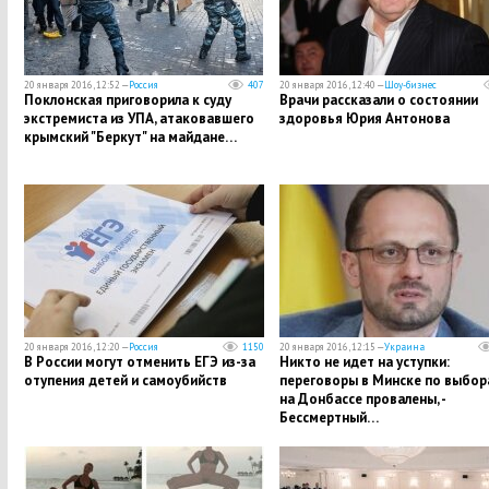
20 января 2016, 12:52 —
Россия
407
20 января 2016, 12:40 —
Шоу-бизнес
Поклонская приговорила к суду
Врачи рассказали о состоянии
экстремиста из УПА, атаковавшего
здоровья Юрия Антонова
крымский "Беркут" на майдане…
20 января 2016, 12:20 —
Россия
1150
20 января 2016, 12:15 —
Украина
В России могут отменить ЕГЭ из-за
Никто не идет на уступки:
отупения детей и самоубийств
переговоры в Минске по выбор
на Донбассе провалены, -
Бессмертный…