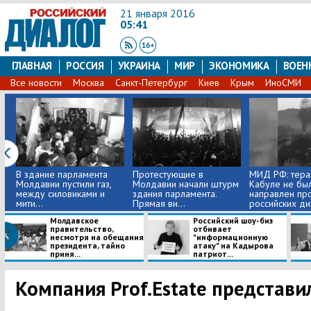
21 января 2016
05:41
ГЛАВНАЯ
РОССИЯ
УКРАИНА
МИР
ЭКОНОМИКА
ВОЕН
Все новости
Москва
Санкт-Петербург
Киев
Крым
ИноСМИ
В здание парламента
Протестующие в
МИД РФ: терак
Молдавии пустили газ,
Молдавии начали штурм
Кабуле не бы
между силовиками и
здания парламента.
направлен пр
мити...
Прямая ви...
российских ди
Молдавское
Российский шоу-биз
правительство,
отбивает
несмотря на обещания
"информационную
президента, тайно
атаку" на Кадырова
приня...
патриот...
Компания Prof.Estate представ