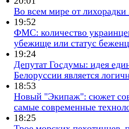
20:01
Во всем мире от лихорадки 
19:52
ФМС: количество украинце
убежище или статус беженц
19:24
Депутат Госдумы: идея еди
Белоруссии является логич
18:53
Новый "Экипаж": сюжет сов
самые современные технол
18:25
Трое морских пехотинцев, 