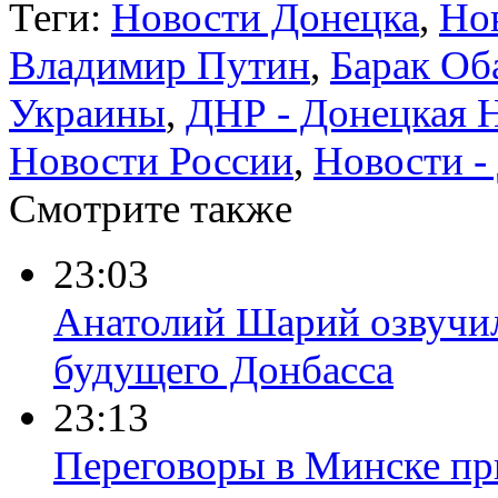
Теги:
Новости Донецка
,
Но
Владимир Путин
,
Барак Об
Украины
,
ДНР - Донецкая 
Новости России
,
Новости -
Смотрите также
23:03
Анатолий Шарий озвучил
будущего Донбасса
23:13
Переговоры в Минске пр