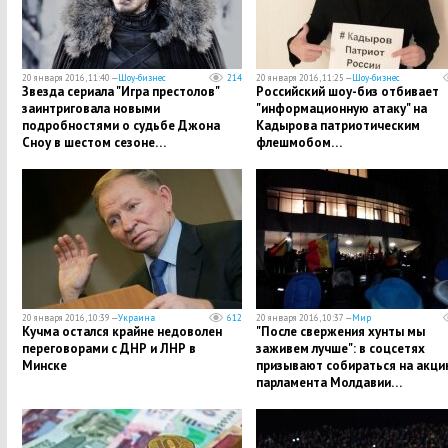
20 января 2016, 11:40 —
Шоу-бизнес
214
20 января 2016, 11:25 —
Шоу-бизнес
Звезда сериала "Игра престолов"
Российский шоу-биз отбивает
заинтриговала новыми
"информационную атаку" на
подробностями о судьбе Джона
Кадырова патриотическим
Сноу в шестом сезоне…
флешмобом…
20 января 2016, 10:39 —
Украина
612
20 января 2016, 10:37 —
Мир
Кучма остался крайне недоволен
"После свержения хунты мы
переговорами с ДНР и ЛНР в
заживем лучше": в соцсетях
Минске
призывают собираться на акци
парламента Молдавии…