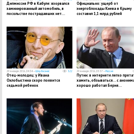
Дипмиссия РФ в Кабуле: взорвался
Официально: ущерб от
заминированный автомобиль, в
энергоблокады Киева в Крыму
посольстве пострадавших нет…
составил 1,1 млрд рублей
20 января 2016, 04:34 —
Шоу-бизнес
522
20 января 2016, 03:57 —
Россия
Отец-молодец: у Ивана
Путин: в интернете легко прята
Охлобыстина скоро появится
хамить, обзываться… с аноним
седьмой ребенок
хорошо работал Берия…