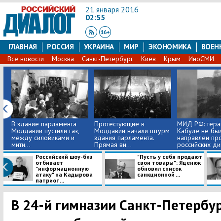
21 января 2016
02:55
ГЛАВНАЯ
РОССИЯ
УКРАИНА
МИР
ЭКОНОМИКА
ВОЕН
Все новости
Москва
Санкт-Петербург
Киев
Крым
ИноСМИ
В здание парламента
Протестующие в
МИД РФ: терак
Молдавии пустили газ,
Молдавии начали штурм
Кабуле не бы
между силовиками и
здания парламента.
направлен пр
мити...
Прямая ви...
российских ди
Российский шоу-биз
"Пусть у себя продают
отбивает
свои товары": Яценюк
"информационную
обновил список
атаку" на Кадырова
санкционной ...
патриот...
В 24-й гимназии Санкт-Петербур