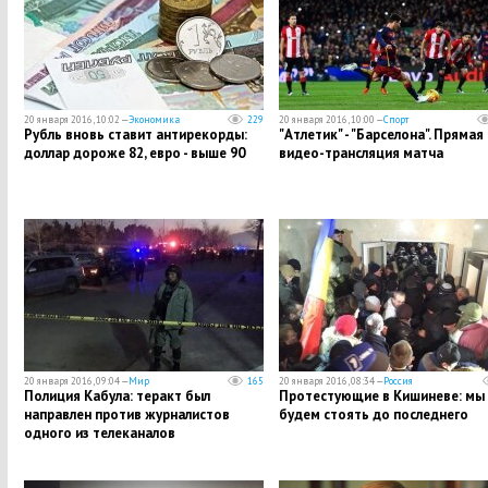
20 января 2016, 10:02 —
Экономика
229
20 января 2016, 10:00 —
Спорт
Рубль вновь ставит антирекорды:
"Атлетик" - "Барселона". Прямая
доллар дороже 82, евро - выше 90
видео-трансляция матча
20 января 2016, 09:04 —
Мир
165
20 января 2016, 08:34 —
Россия
Полиция Кабула: теракт был
Протестующие в Кишиневе: мы
направлен против журналистов
будем стоять до последнего
одного из телеканалов