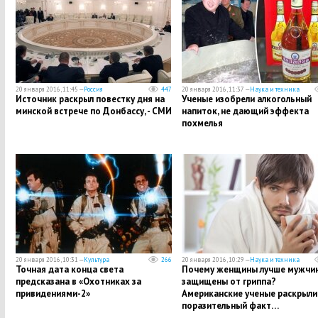
20 января 2016, 11:45 —
Россия
447
20 января 2016, 11:37 —
Наука и техника
Источник раскрыл повестку дня на
Ученые изобрели алкогольный
минской встрече по Донбассу, - СМИ
напиток, не дающий эффекта
похмелья
20 января 2016, 10:31 —
Культура
266
20 января 2016, 10:29 —
Наука и техника
Точная дата конца света
Почему женщины лучше мужчи
предсказана в «Охотниках за
защищены от гриппа?
привидениями-2»
Американские ученые раскрыли
поразительный факт…