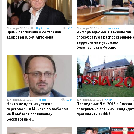
20 января 2016, 12:40 —
Шоу-бизнес
914
20 января 2016, 12:31 —
Наука и техника
Врачи рассказали о состоянии
Информационные технологии
здоровья Юрия Антонова
способствуют распространени
терроризма и угрожают
безопасности России…
20 января 2016, 12:15 —
Украина
1044
20 января 2016, 12:04 —
Спорт
Никто не идет на уступки:
Проведение ЧМ-2018 в России
переговоры в Минске по выборам
совершенно логично - кандидат
на Донбассе провалены, -
президенты ФИФА
Бессмертный…