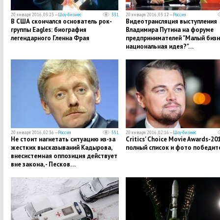
20 января 2016, 03:23 —
Шоу-бизнес
331
20 января 2016, 03:12 —
Россия
В США скончался основатель рок-
Видеотрансляция выступления
группы Eagles: биография
Владимира Путина на форуме
легендарного Гленна Фрая
предпринимателей "Малый бизн
национальная идея?"…
20 января 2016, 02:36 —
Россия
551
20 января 2016, 02:16 —
Шоу-бизнес
Не стоит нагнетать ситуацию из-за
Critics' Choice Movie Awards-201
жестких высказываний Кадырова,
полный список и фото победит
внесистемная оппозиция действует
вне закона, - Песков…