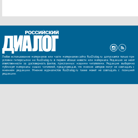
Любое использование материалов или части материалов сайта RusDialog.ru допускается только при
условии гиперссылки на RusDialog.ru в первом абзаце новости или материала. Редакция не несет
ответственности за достоверность фактов, присланных нашими читателями. Редакция выборочно
публикует материалы наших читателей, предупреждая, что мнения авторов могут не совпадать с
мнением редакции. Мнение журналистов RusDialog.ru также может не совпадать с позицией
редакции.