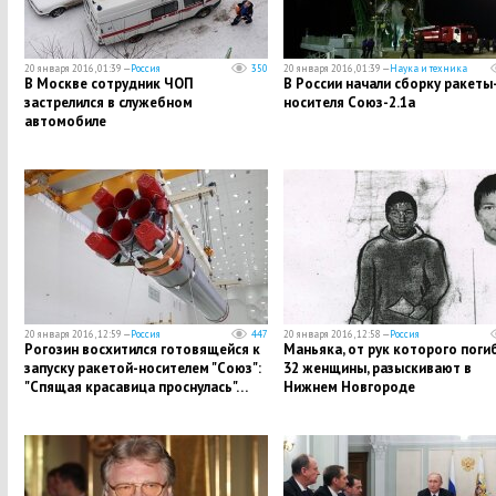
20 января 2016, 01:39 —
Россия
350
20 января 2016, 01:39 —
Наука и техника
В Москве сотрудник ЧОП
В России начали сборку ракеты
застрелился в служебном
носителя Союз-2.1a
автомобиле
20 января 2016, 12:59 —
Россия
447
20 января 2016, 12:58 —
Россия
Рогозин восхитился готовящейся к
Маньяка, от рук которого поги
запуску ракетой-носителем "Союз":
32 женщины, разыскивают в
"Спящая красавица проснулась"…
Нижнем Новгороде