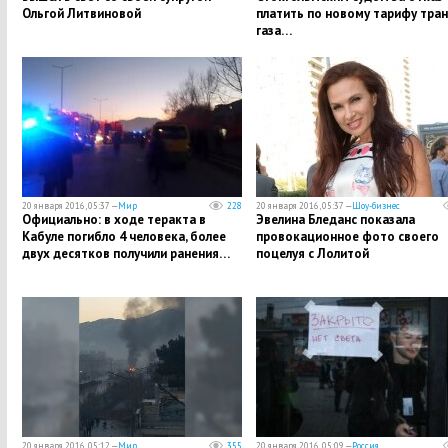
Ольгой Литвиновой
платить по новому тарифу тран
газа…
20 января 2016, 05:37 —
Мир
228
20 января 2016, 05:37 —
Шоу-бизнес
Официально: в ходе теракта в
Эвелина Бледанс показала
Кабуле погибло 4 человека, более
провокационное фото своего
двух десятков получили ранения…
поцелуя с Лолитой
20 января 2016, 05:12 —
Мир
355
20 января 2016, 05:09 —
Россия