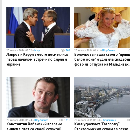
20 января 2016, 07:02 —
Мир
506
20 января 2016, 06:41 —
Шоу-бизнес
Лавров и Керри вместе посмеялись
Волочкова нашла своего "принц
перед началом встречи по Сирии и
белом коне" и удивила свадеб
Украине
фото из отпуска на Мальдивах
20 января 2016, 06:24 —
Шоу-бизнес
1418
20 января 2016, 06:04 —
Экономика
Константин Хабенский впервые
Киев угрожает "Газпрому"
вышел в свет со своей супругой
Стокгольмским судом за отказ