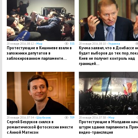
20 января 2016, 08:12 —
Мир
553
20 января 2016, 08:10 —
Украина
Протестующие в Кишиневе взяли в
Кучма заявил, что в Донбассе н
заложники депутатов в
будет выборов до тех пор, пок
заблокированном парламенте…
Киев не получит контроль над
границей…
20 января 2016, 07:54 —
Шоу-бизнес
709
20 января 2016, 07:38 —
Мир
Сергей Безруков снялся в
Протестующие в Молдавии нач
романтической фотосессии вместе
штурм здания парламента. Пря
с Анной Матисон
видео-трансляция