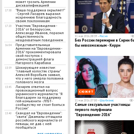
может грозить Армении
дисквалификацией
"Ваша поддержка окрыляет!"
17:58
- Сергей Лазарев выразил
искреннюю благодарность
своим поклонникам
Участник "Евровидения -
17:20
2016" от Белоруссии,
Александр Иванов, поразил
общественность
11 мая 2016, 08:39 —
Россия
Без России перемирие в Сирии б
неадекватным поведением
Представительница
бы невозможным - Керри
16:04
Армении на "Евровидении -
2016" прокомментировала
свой поступок с
демонстрацией флага
Нагорного Карабаха
Шокирующее известие:
13:59
"главный холостяк страны"
Алексей Воробьев заявил,
что у него умерла половина
головного мозга
Лазарев ответил на
13:45
провокационный вопрос
сюжет
украинского журналиста: "Я
благодарен за поддержку
11 мая 2016, 07:00 —
Шоу-бизнес
гей-комьюнити - ЛГБТ-
Самые сексуальные участницы
сообществу не стоит бояться
России"
первого полуфинала
Скандал на "Евровидении":
13:40
"Евровидения-2016"
"свита" Джамалы оттащила
российского журналиста от
певицы, не дав с ней
пообщаться