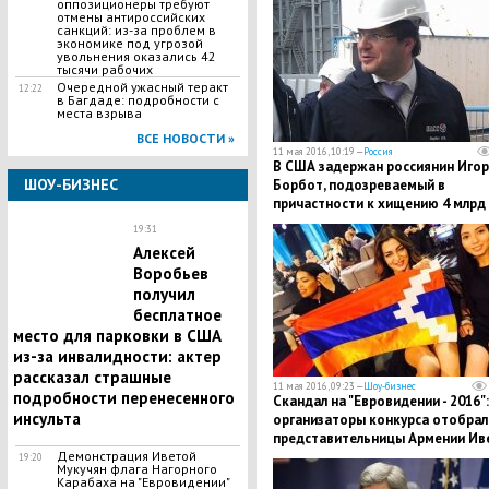
оппозиционеры требуют
отмены антироссийских
санкций: из-за проблем в
экономике под угрозой
увольнения оказались 42
тысячи рабочих
Очередной ужасный теракт
12:22
в Багдаде: подробности с
места взрыва
ВСЕ НОВОСТИ »
11 мая 2016, 10:19 —
Россия
В США задержан россиянин Игор
ШОУ-БИЗНЕС
Борбот, подозреваемый в
причастности к хищению 4 млрд
рублей при строительстве
19:31
судоверфи "Звезда"
Алексей
Воробьев
получил
бесплатное
место для парковки в США
из-за инвалидности: актер
рассказал страшные
11 мая 2016, 09:23 —
Шоу-бизнес
подробности перенесенного
Скандал на "Евровидении - 2016":
инсульта
организаторы конкурса отобрал
представительницы Армении Ив
Мукучян флаг НКР
Демонстрация Иветой
19:20
Мукучян флага Нагорного
Карабаха на "Евровидении"