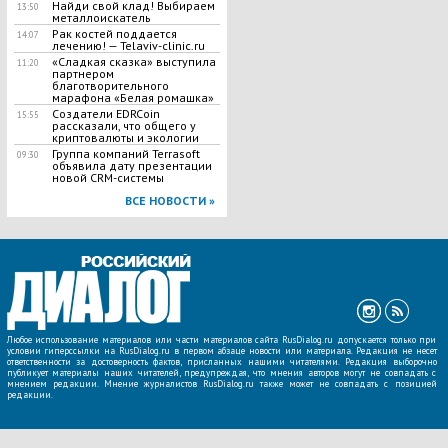
Найди свой клад! Выбираем
13:50
металлоискатель
Рак костей поддается
14:07
лечению! — Telaviv-clinic.ru
«Сладкая сказка» выступила
11:20
партнером
благотворительного
марафона «Белая ромашка»
Создатели EDRCoin
15:55
рассказали, что общего у
криптовалюты и экологии
Группа компаний Terrasoft
09:30
объявила дату презентации
новой CRM-системы
ВСЕ НОВОСТИ »
Любое использование материалов или части материалов сайта RusDialog.ru допускается только при
условии гиперссылки на RusDialog.ru в первом абзаце новости или материала. Редакция не несет
ответственности за достоверность фактов, присланных нашими читателями. Редакция выборочно
публикует материалы наших читателей, предупреждая, что мнения авторов могут не совпадать с
мнением редакции. Мнение журналистов RusDialog.ru также может не совпадать с позицией
редакции.