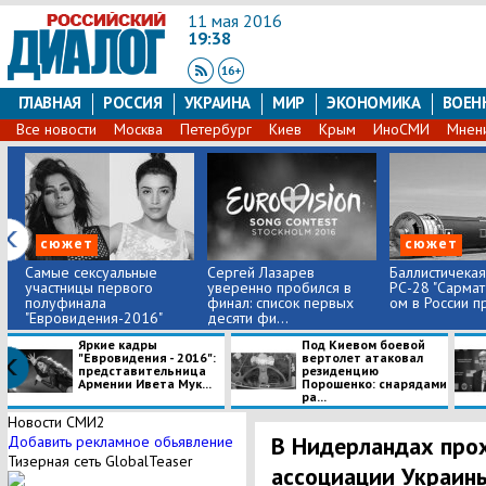
11 мая 2016
19:38
ГЛАВНАЯ
РОССИЯ
УКРАИНА
МИР
ЭКОНОМИКА
ВОЕН
Все новости
Москва
Петербург
Киев
Крым
ИноСМИ
Мнен
сюжет
сюжет
Самые сексуальные
Сергей Лазарев
Баллистичекая
участницы первого
уверенно пробился в
РС-28 "Сармат
полуфинала
финал: список первых
ом в России пр
"Евровидения-2016"
десяти фи...
Яркие кадры
Под Киевом боевой
"Евровидения - 2016":
вертолет атаковал
представительница
резиденцию
Армении Ивета Мук...
Порошенко: снарядами
ра...
Новости СМИ2
В Нидерландах про
Добавить рекламное обьявление
Тизерная сеть GlobalTeaser
ассоциации Украины