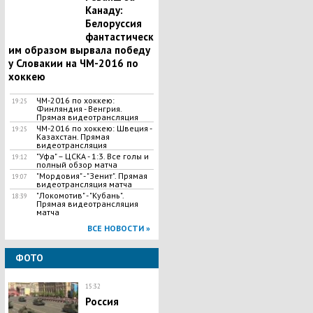
Канаду:
Белоруссия
фантастическ
им образом вырвала победу
у Словакии на ЧМ-2016 по
хоккею
ЧМ-2016 по хоккею:
19:25
Финляндия - Венгрия.
Прямая видеотрансляция
ЧМ-2016 по хоккею: Швеция -
19:25
Казахстан. Прямая
видеотрансляция
"​Уфа" – ЦСКА - 1:3. Все голы и
19:12
полный обзор матча
"Мордовия" - "Зенит". Прямая
19:07
видеотрансляция матча
"Локомотив" - "Кубань".
18:39
Прямая видеотрансляция
матча
ВСЕ НОВОСТИ »
ФОТО
15:32
Россия