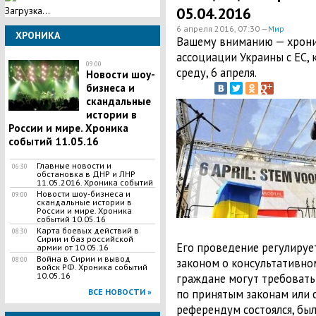
05.04.2016
Загрузка...
6 апреля 2016, 07:30 —
Мир
ХРОНИКА
Вашему вниманию — хрони
ассоциации Украины с ЕС,
09:00
среду, 6 апреля.
Новости шоу-
бизнеса и
скандальные
истории в
России и мире. Хроника
событий 11.05.16
Главные новости и
06:30
обстановка в ДНР и ЛНР
11.05.2016. Хроника событий
Новости шоу-бизнеса и
09:00
скандальные истории в
России и мире. Хроника
событий 10.05.16
Карта боевых действий в
08:30
Сирии и баз российской
Его проведение регулируе
армии от 10.05.16
Война в Сирии и вывод
законом о консультативно
08:00
войск РФ. Хроника событий
10.05.16
граждане могут требовать
по принятым законам или с
ВСЕ НОВОСТИ »
референдум состоялся, бы