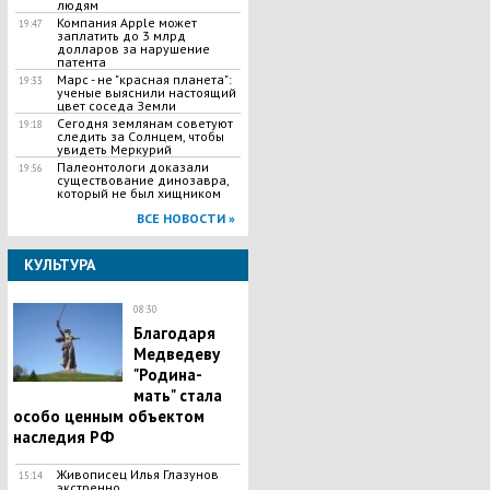
людям
Компания Apple может
19:47
заплатить до 3 млрд
долларов за нарушение
патента
Марс - не "красная планета":
19:33
ученые выяснили настоящий
цвет соседа Земли
Сегодня землянам советуют
19:18
следить за Солнцем, чтобы
увидеть Меркурий
Палеонтологи доказали
19:56
существование динозавра,
который не был хищником
ВСЕ НОВОСТИ »
КУЛЬТУРА
08:30
Благодаря
Медведеву
"Родина-
мать" стала
особо ценным объектом
наследия РФ
Живописец Илья Глазунов
15:14
экстренно