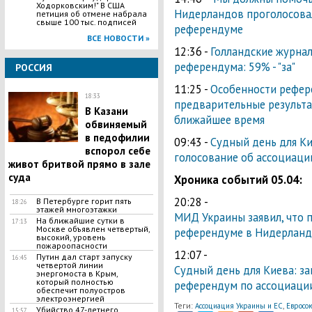
Ходорковским!" В США
Нидерландов проголосовал
петиция об отмене набрала
свыше 100 тыс. подписей
референдуме
ВСЕ НОВОСТИ »
12:36 -
Голландские журна
референдума: 59% - "за"
РОССИЯ
11:25 -
Особенности рефер
18:33
предварительные результа
В Казани
ближайшее время
обвиняемый
в педофилии
09:43 -
Судный день для Ки
вспорол себе
голосование об ассоциаци
живот бритвой прямо в зале
суда
Хроника событий 05.04:
20:28 -
В Петербурге горит пять
18:26
этажей многоэтажки
МИД Украины заявил, что 
На ближайшие сутки в
17:13
Москве объявлен четвертый,
референдуме в Нидерланда
высокий, уровень
пожароопасности
12:07 -
Путин дал старт запуску
16:45
четвертой линии
Судный день для Киева: з
энергомоста в Крым,
который полностью
референдум по ассоциации
обеспечит полуостров
электроэнергией
Теги:
,
Ассоциация Украины и ЕС
Евросо
Убийство 47-летнего
15:57