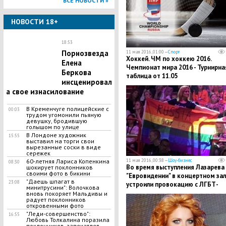
ВСЕ НОВОСТИ »
НОВОСТИ 18+
18:53
Порнозвезда
11 мая 2016, 01:00 —
Спорт
Хоккей. ЧМ по хоккею 2016.
Елена
Чемпионат мира 2016 - Турнирна
Беркова
таблица от 11.05
инсценировал
а свое изнасилование
В Кременчуге полицейские с
00:03
трудом угомонили пьяную
девушку, бродившую
голышом по улице
В Лондоне художник
15:55
выставил на торги свои
вырезанные соски в виде
сережек
11 мая 2016, 00:38 —
Шоу-бизнес
60-летняя Лариса Копенкина
08:30
Во время выступления Лазарева
шокирует поклонников
своими фото в бикини
"Евровидении" в концертном зал
"Даешь шпагат в
23:08
устроили провокацию с ЛГБТ-
минитрусини": Волочкова
флагом
вновь покоряет Мальдивы и
радует поклонников
откровенными фото
"Леди-совершенство":
16:55
Любовь Толкалина поразила
поклонников, запечатлев