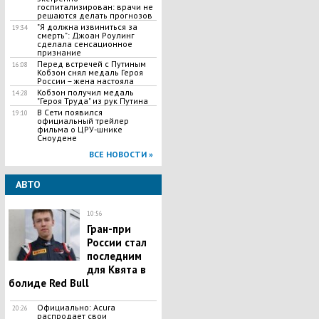
госпитализирован: врачи не
решаются делать прогнозов
"Я должна извиниться за
19:34
смерть": Джоан Роулинг
сделала сенсационное
признание
Перед встречей с Путиным
16:08
Кобзон снял медаль Героя
России – жена настояла
Кобзон получил медаль
14:28
"Героя Труда" из рук Путина
В Сети появился
19:10
официальный трейлер
фильма о ЦРУ-шнике
Сноудене
ВСЕ НОВОСТИ »
АВТО
10:56
Гран-при
России стал
последним
для Квята в
болиде Red Bull
Официально: Acura
20:26
распродает свои