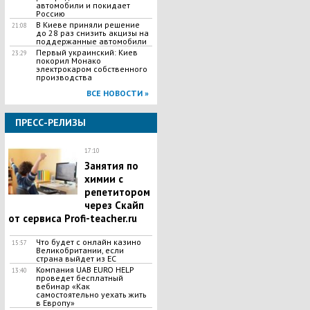
автомобили и покидает
Россию
В Киеве приняли решение
21:08
до 28 раз снизить акцизы на
поддержанные автомобили
Первый украинский: Киев
23:29
покорил Монако
электрокаром собственного
производства
ВСЕ НОВОСТИ »
ПРЕСС-РЕЛИЗЫ
17:10
Занятия по
химии с
репетитором
через Скайп
от сервиса Profi-teacher.ru
Что будет с онлайн казино
15:57
Великобритании, если
страна выйдет из ЕС
Компания UAB EURO HELP
13:40
проведет бесплатный
вебинар «Как
самостоятельно уехать жить
в Европу»