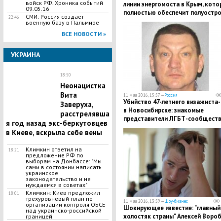
войск РФ. Хроника событий
линии энергомоста в Крым, кото
09.05.16
полностью обеспечит полуостр
СМИ: Россия создает
22:46
электроэнергией
военную базу в Пальмире
ВСЕ НОВОСТИ »
УКРАИНА
18:50
Неонацистка
Вита
11 мая 2016, 15:57 —
Россия
Убийство 47-летнего визажиста-
Заверуха,
в Новосибирске: знакомые
расстрелявша
представители ЛГБТ-сообщест
я год назад экс-беркутовцев
задушили мужчину ради
в Киеве, вскрыла себе вены
автомобиля
Климкин ответил на
18:21
предложение РФ по
выборам на Донбассе: "Мы
сами в состоянии написать
украинское
законодательство и не
нуждаемся в советах"
Климкин: Киев предложил
18:01
трехуровневый план по
11 мая 2016, 13:59 —
Шоу-бизнес
организации контроля ОБСЕ
Шокирующее известие: "главный
над украинско-российской
холостяк страны" Алексей Воро
границей