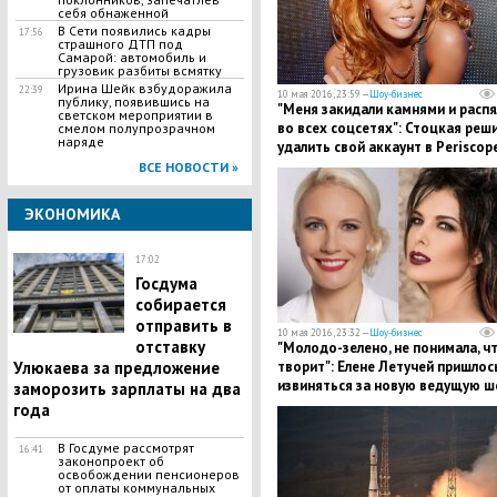
себя обнаженной
В Сети появились кадры
17:56
страшного ДТП под
Самарой: автомобиль и
грузовик разбиты всмятку
Ирина Шейк взбудоражила
22:39
10 мая 2016, 23:59 —
Шоу-бизнес
публику, появившись на
"Меня закидали камнями и распя
светском мероприятии в
во всех соцсетях": Стоцкая реш
смелом полупрозрачном
наряде
удалить свой аккаунт в Periscop
после скандала на "Евровидении
ВСЕ НОВОСТИ »
ЭКОНОМИКА
17:02
Госдума
собирается
отправить в
10 мая 2016, 23:32 —
Шоу-бизнес
отставку
"Молодо-зелено, не понимала, ч
творит": Елене Летучей пришлос
Улюкаева за предложение
извиняться за новую ведущую ш
заморозить зарплаты на два
"Ревизорро"
года
В Госдуме рассмотрят
16:41
законопроект об
освобождении пенсионеров
от оплаты коммунальных