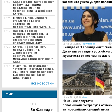
заявил, что у него умерла полов
ОБСЕ сегодня-завтра начнет
17:53
работу над новыми
головного мозга
предложениями по
безопасности на Донбассе -
Климкин
В Киеве в полицейского
17:49
стреляли во время
задержания
подозрительного мужчины
Лавров о сроках
17:45
проведения выборов на
Донбассе: Киев ранее
отказался закрепить
определенную дату
11 мая 2016, 13:40 —
Шоу-бизнес
Климкин: безопасность
Скандал на "Евровидении": "свит
17:23
перед выборами в
Джамалы оттащила российског
Донбассе станет
журналиста от певицы, не дав с 
обеспечивать
международный компонент
пообщаться
ОБСЕ
Участники "нормандской
17:17
четверки" не смогли достичь
единого мнения по вопросу
выборов на Донбассе -
Штайнмайер
ВСЕ НОВОСТИ »
МИР
11 мая 2016, 12:26 —
Мир
Немецкие депутаты-
19:15
оппозиционеры требуют отмен
антироссийских санкций: из-за
Во Флориде