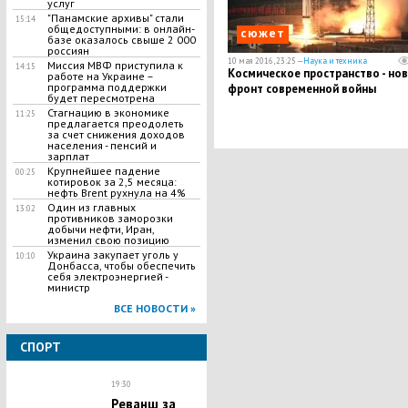
услуг
"Панамские архивы" стали
15:14
общедоступными: в онлайн-
сюжет
базе оказалось свыше 2 000
россиян
10 мая 2016, 23:25 —
Наука и техника
Миссия МВФ приступила к
14:15
Космическое пространство - но
работе на Украине –
программа поддержки
фронт современной войны
будет пересмотрена
Стагнацию в экономике
11:25
предлагается преодолеть
за счет снижения доходов
населения - пенсий и
зарплат
Крупнейшее падение
00:25
котировок за 2,5 месяца:
нефть Brent рухнула на 4%
Один из главных
13:02
противников заморозки
добычи нефти, Иран,
изменил свою позицию
Украина закупает уголь у
10:10
Донбасса, чтобы обеспечить
себя электроэнергией -
министр
ВСЕ НОВОСТИ »
СПОРТ
19:30
Реванш за