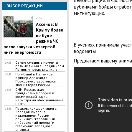
демонстрации. В частност
ВЫБОР РЕДАКЦИИ
дубинками бойцы отработ
митингующих.
21:19
Аксенов: В
Крыму более
не будет
режима ЧС
В учениях принимала участ
после запуска четвертой
водометы.
нити энергомоста
Предлагаем вашему внима
Самые смешные моменты
20:43
прямых линий с Владимиром
Путиным предыдущих лет
Погибший в Пальмире
18:43
офицер Александр
Прохоренко удостоился
звания Героя России
СМИ: Россию ждет
12:35
грандиозный прорыв в
космической науке,
несмотря на обесценивание
нефти
Пушков: конфронтация с
14:43
Западом вызвана
нежеланием России
принимать "глобальный
либеральный проект" и
гегемонию западного
альянса