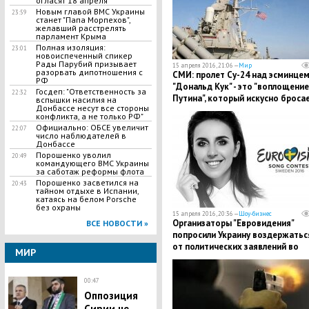
огласят 18 апреля
Новым главой ВМС Украины
23:59
станет "Папа Морпехов",
желавший расстрелять
парламент Крыма
Полная изоляция:
23:01
новоиспеченный спикер
Рады Парубий призывает
15 апреля 2016, 21:06 —
Мир
разорвать дипотношения с
СМИ: пролет Су-24 над эсминце
РФ
"Дональд Кук" - это "воплощение
Госдеп: "Ответственность за
22:32
Путина", который искусно броса
вспышки насилия на
Донбассе несут все стороны
вызов США
конфликта, а не только РФ"
Официально: ОБСЕ увеличит
22:07
число наблюдателей в
Донбассе
Порошенко уволил
20:49
командующего ВМС Украины
за саботаж реформы флота
Порошенко засветился на
20:43
тайном отдыхе в Испании,
катаясь на белом Porsche
без охраны
15 апреля 2016, 20:36 —
Шоу-бизнес
Организаторы "Евровидения"
ВСЕ НОВОСТИ »
попросили Украину воздержатьс
от политических заявлений во
МИР
время конкурса
00:47
Оппозиция
Сирии не