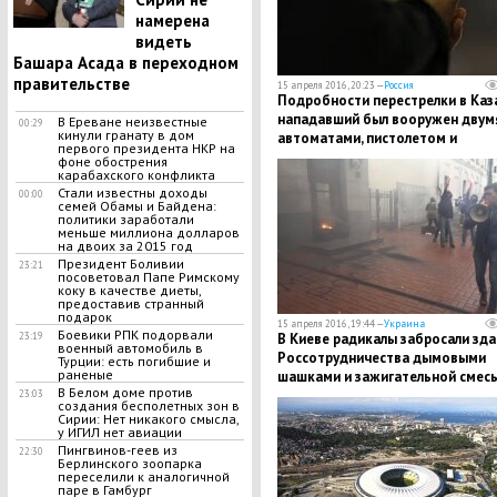
намерена
видеть
Башара Асада в переходном
правительстве
15 апреля 2016, 20:23 —
Россия
Подробности перестрелки в Каз
нападавший был вооружен двум
В Ереване неизвестные
00:29
кинули гранату в дом
автоматами, пистолетом и
первого президента НКР на
гранатами
фоне обострения
карабахского конфликта
Стали известны доходы
00:00
семей Обамы и Байдена:
политики заработали
меньше миллиона долларов
на двоих за 2015 год
Президент Боливии
23:21
посоветовал Папе Римскому
коку в качестве диеты,
предоставив странный
подарок
15 апреля 2016, 19:44 —
Украина
Боевики РПК подорвали
23:19
В Киеве радикалы забросали зда
военный автомобиль в
Россотрудничества дымовыми
Турции: есть погибшие и
раненые
шашками и зажигательной смес
В Белом доме против
23:03
создания бесполетных зон в
Сирии: Нет никакого смысла,
у ИГИЛ нет авиации
Пингвинов-геев из
22:30
Берлинского зоопарка
переселили к аналогичной
паре в Гамбург