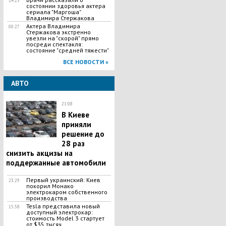
14:25
состоянии здоровья актера
сериала "Маргоша"
Владимира Стержакова
Актера Владимира
00:27
Стержакова экстренно
увезли на "скорой" прямо
посреди спектакля:
состояние "средней тяжести"
ВСЕ НОВОСТИ »
АВТО
21:08
В Киеве
приняли
решение до
28 раз
снизить акцизы на
поддержанные автомобили
Первый украинский: Киев
23:29
покорил Монако
электрокаром собственного
производства
Tesla представила новый
15:58
доступный электрокар:
стоимость Model 3 стартует
от $35 тысяч