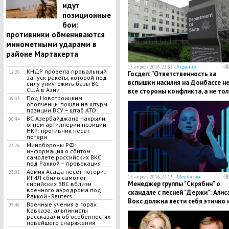
идут
позиционные
бои:
противники обмениваются
минометными ударами в
районе Мартакерта
15 апреля 2016, 22:32 —
Украина
КНДР провела провальный
12:20
Госдеп: "Ответственность за
запуск ракеты, которой под
вспышки насилия на Донбассе не
силу уничтожить базы ВС
США в Азии
все стороны конфликта, а не то
Под Новотроицким
09:33
РФ"
ополченцы пошли на штурм
позиции ВСУ – штаб АТО
ВС Азербайджана накрыли
00:44
огнем артиллерии позиции
НКР: противник несет
потери
Минобороны РФ:
23:26
информация о сбитом
самолете российских ВКС
под Раккой – провокация
Армия Асада несет потери:
23:02
ИГИЛ сбило самолет
15 апреля 2016, 22:13 —
Шоу-бизнес
Менеджер группы "Скрябин" о
сирийских ВВС вблизи
военного аэродрома под
скандале с песней "Держи": Алис
Раккой - Reuters
Вокс должна вести себя этично 
Военные учения в горах
09:46
выплатить роялти
Кавказа: альпинисты
рассказали об особенностях
новейшего снаряжения