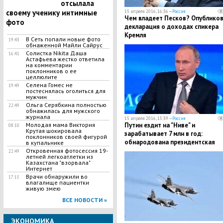
отсылала
своему ученику интимные
15 апреля 2016, 16:36 —
Россия
Чем владеет Песков? Опублико
фото
декларация о доходах спикера
Кремля
В Сеть попали новые фото
19:43
обнаженной Майли Сайрус
Солистка Nikitа Даша
16:41
Астафьева жестко ответила
на комментарии
поклонников о ее
целлюлите
Селена Гомес не
19:49
постеснялась оголиться для
мужчин
Ольга Серябкина полностью
22:49
обнажилась для мужского
журнала
15 апреля 2016, 15:39 —
Россия
Молодая мама Виктория
Путин ездит на "Ниве" и
08:10
Крутая шокировала
зарабатывает 7 млн в год:
поклонников своей фигурой
обнародована президентская
в купальнике
декларация о доходах
Откровенная фотосессия 19-
22:49
летней легкоатлетки из
Казахстана "взорвала"
Интернет
Врачи обнаружили во
17:15
влагалище пациентки
живую змею
ВСЕ НОВОСТИ »
ЭКОНОМИКА