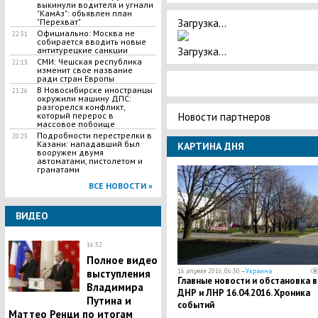
выкинули водителя и угнали
"КамАз": объявлен план
Загрузка...
"Перехват"
Официально: Москва не
22:31
собирается вводить новые
Загрузка...
антитурецкие санкции
СМИ: Чешская республика
22:13
изменит свое название
ради стран Европы
В Новосибирске иностранцы
21:26
окружили машину ДПС:
разгорелся конфликт,
Новости партнеров
который перерос в
массовое побоище
Подробности перестрелки в
20:23
Казани: нападавший был
КАРТИНА ДНЯ
вооружен двумя
автоматами, пистолетом и
гранатами
ВСЕ НОВОСТИ »
ВИДЕО
16:52
Полное видео
выступления
16 апреля 2016, 06:30 —
Украина
Главные новости и обстановка в
Владимира
ДНР и ЛНР 16.04.2016. Хроника
Путина и
событий
Маттео Ренци по итогам