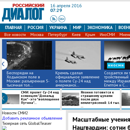
16 апреля 2016
07:29
ГЛАВНАЯ
РОССИЯ
УКРАИНА
МИР
ЭКОНОМИКА
ВОЕН
Все новости
Москва
Петербург
Киев
Крым
ИноСМИ
Мнен
иносми
Беспорядки на
Кремль сделал
Создается ли 
Ходынском поле в
официальное заявление
тройственный
Москве: разъяренная 5-
о полете Су-24 над
между Израил
тысячная тол...
американск...
Египтом и С...
СМИ: пролет Су-24 над
Япония готовится к
эсминцем "Дональд
страшному цунами
Кук" - это "воплощение
после двух
Путина"...
землетрясений: 14 тыс.
...
Новости СМИ2
Масштабные учения
Добавить рекламное обьявление
Тизерная сеть GlobalTeaser
Нацгвардии: сотни 