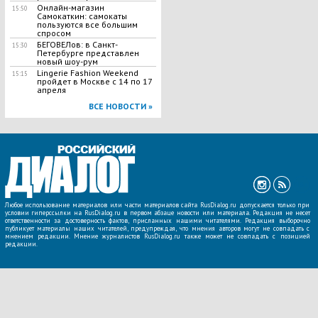
Онлайн-магазин
15:50
Самокаткин: самокаты
пользуются все большим
спросом
БЕГОВЕЛов: в Санкт-
15:30
Петербурге представлен
новый шоу-рум
Lingerie Fashion Weekend
15:15
пройдет в Москве с 14 по 17
апреля
ВСЕ НОВОСТИ »
Любое использование материалов или части материалов сайта RusDialog.ru допускается только при
условии гиперссылки на RusDialog.ru в первом абзаце новости или материала. Редакция не несет
ответственности за достоверность фактов, присланных нашими читателями. Редакция выборочно
публикует материалы наших читателей, предупреждая, что мнения авторов могут не совпадать с
мнением редакции. Мнение журналистов RusDialog.ru также может не совпадать с позицией
редакции.