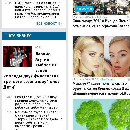
МИД России о наращивании
21:43
ядерного потенциала США:
иносми
Вашингтон возвращается к
практике балансирования
на грани ядерной войны
15 апреля 2016, 19:24 —
Спорт
Олимпиаду-2016 в Рио-де-Жане
ВСЕ НОВОСТИ »
отменяют из-за серьезной угро
ШОУ-БИЗНЕС
00:12
Леонид
Агутин
выбрал из
своей
команды двух финалистов
15 апреля 2016, 18:28 —
Шоу-бизнес
третьего сезона шоу "Голос.
Максим Фадеев признался, что
Дети"
будет с Катей Кищук, когда Даш
Шашина вернется в группу SERE
Скандал в "Дом-2": в шоу
23:09
пришла девушка, которая
родила внебрачного
ребенка Глебу Жемчугову
Менеджер группы "Скрябин"
22:13
о скандале с песней
"Держи": Алиса Вокс должна
вести себя этично и
выплатить роялти