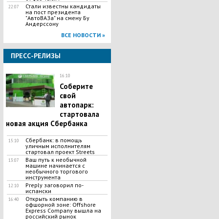
Стали известны кандидаты
22:07
на пост президента
"АвтоВАЗа" на смену Бу
Андерссону
ВСЕ НОВОСТИ »
ПРЕСС-РЕЛИЗЫ
16:10
Соберите
свой
автопарк:
стартовала
новая акция Сбербанка
Сбербанк: в помощь
15:10
уличным исполнителям
стартовал проект Streets
Ваш путь к необычной
13:07
машине начинается с
необычного торгового
инструмента
Preply заговорил по-
12:10
испански
Открыть компанию в
16:40
офшорной зоне: Offshore
Express Company вышла на
российский рынок