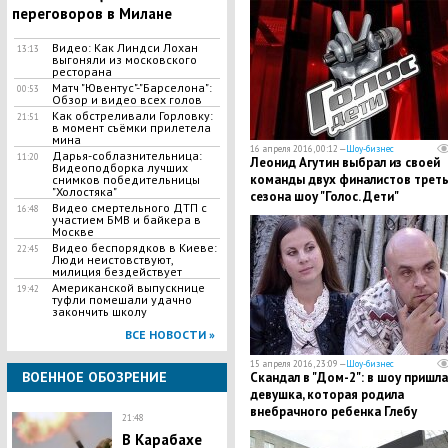
переговоров в Милане
Видео: Как Линдси Лохан
13:13
выгоняли из московского
ресторана
Матч "Ювентус"-"Барселона":
00:53
Обзор и видео всех голов
Как обстреливали Горловку:
21:51
в момент съёмки прилетела
мина
16 апреля 2016, 00:12 —
Шоу-бизнес
Дарья-соблазнительница:
11:20
Леонид Агутин выбрал из своей
Видеоподборка лучших
команды двух финалистов треть
снимков победительницы
"Холостяка"
сезона шоу "Голос. Дети"
Видео смертельного ДТП с
16:48
участием БМВ и байкера в
Москве
Видео беспорядков в Киеве:
22:45
Люди неистовствуют,
милиция бездействует
Американской выпускнице
19:42
туфли помешали удачно
закончить школу
ВСЕ НОВОСТИ »
15 апреля 2016, 23:09 —
Шоу-бизнес
ВОЕННОЕ ОБОЗРЕНИЕ
Скандал в "Дом-2": в шоу пришла
девушка, которая родила
внебрачного ребенка Глебу
21:48
Жемчугову
В Карабахе