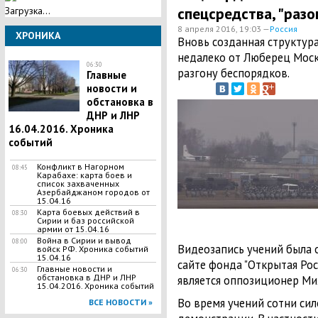
спецсредства, "раз
Загрузка...
8 апреля 2016, 19:03 —
Россия
ХРОНИКА
Вновь созданная структур
недалеко от Люберец Моск
06:30
разгону беспорядков.
Главные
новости и
обстановка в
ДНР и ЛНР
16.04.2016. Хроника
событий
Конфликт в Нагорном
08:45
Карабахе: карта боев и
список захваченных
Азербайджаном городов от
15.04.16
Карта боевых действий в
08:30
Сирии и баз российской
армии от 15.04.16
Война в Сирии и вывод
08:00
Видеозапись учений была
войск РФ. Хроника событий
15.04.16
сайте фонда "Открытая Рос
Главные новости и
06:30
обстановка в ДНР и ЛНР
является оппозиционер Ми
15.04.2016. Хроника событий
Во время учений сотни си
ВСЕ НОВОСТИ »