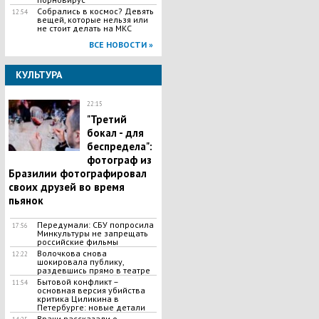
Собрались в космос? Девять
12:54
вещей, которые нельзя или
не стоит делать на МКС
ВСЕ НОВОСТИ »
КУЛЬТУРА
22:15
"Третий
бокал - для
беспредела":
фотограф из
Бразилии фотографировал
своих друзей во время
пьянок
Передумали: СБУ попросила
17:56
Минкультуры не запрещать
российские фильмы
Волочкова снова
12:22
шокировала публику,
раздевшись прямо в театре
Бытовой конфликт –
11:54
основная версия убийства
критика Циликина в
Петербурге: новые детали
Врачи рассказали о