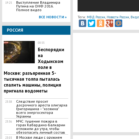
Выступление Владимира
19:25
Путина на ОНФ 2016.
Полное видео
ВСЕ НОВОСТИ »
Теги:
,
,
МВД России
Новости России
Виде
РОССИЯ
00:55
Беспорядки
на
Ходынском
поле в
Москве: разъяренная 5-
тысячная толпа пыталась
спалить машины, полиция
пригнала водометы
Следствие просит
23:38
досрочного ареста олигарха
Григоришина – "хозяина"
всего энергосектора
Украины
МЧС: тушение пожара в
23:36
горах Кабардино-Балкарии
отложили до утра, чтобы
обезопасить личный состав
В Москве люди с оружием
23:03