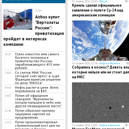
15 апреля 2016, 13:42 —
Россия
Кремль сделал официальное
заявление о полете Су-24 над
21:04
американским эсминцем
Airbus купит
"Вертолеты
России":
приватизация
пройдет в интересах
компании
Стало известно имя самого
19:20
богатого человека в
правительстве России,
15 апреля 2016, 12:54 —
Наука и техника
зарабатывающего 455 млн
Собрались в космос? Девять ве
рублей
которые нельзя или не стоит де
Со счетов МИА "Россия
14:00
сегодня" снят арест: в суде
на МКС
Франции вынесли решение
по делу "ЮКОСа"
Нефть растет в цене: Brent
09:45
перевалила за $43
Путин об офшорном
14:05
скандале: "Журналисты
попали пальцем в небо или
другое неожиданное место"
Путин объяснил причину
12:40
задержки зарплат на
предприятиях
Путин прокомментировал
12:25
стремительный рост цен на
15 апреля 2016, 12:00 —
Наука и техника
продукты в России