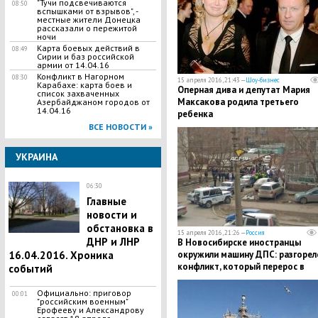
"Тучи подсвечиваются
08:50
вспышками от взрывов", -
местные жители Донецка
рассказали о пережитой
ночи
Карта боевых действий в
08:49
Сирии и баз российской
армии от 14.04.16
Конфликт в Нагорном
08:30
15 апреля 2016, 21:43 —
Шоу-бизнес
Карабахе: карта боев и
Оперная дива и депутат Мария
список захваченных
Максакова родила третьего
Азербайджаном городов от
14.04.16
ребенка
ВСЕ НОВОСТИ »
УКРАИНА
06:30
Главные
новости и
обстановка в
15 апреля 2016, 21:26 —
Россия
ДНР и ЛНР
В Новосибирске иностранцы
16.04.2016. Хроника
окружили машину ДПС: разгорел
конфликт, который перерос в
событий
массовое побоище
Официально: приговор
00:01
"российским военным"
Ерофееву и Александрову