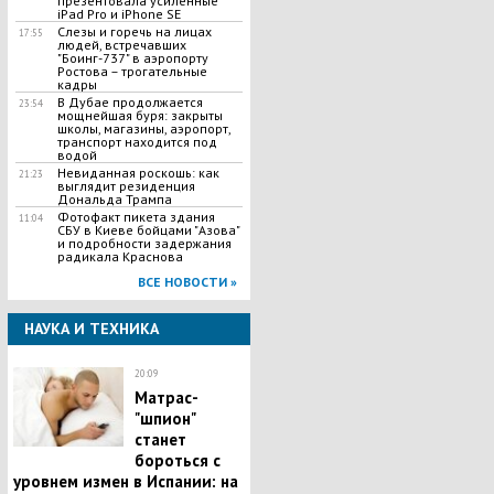
презентовала усиленные
iPad Pro и iPhone SE
Слезы и горечь на лицах
17:55
людей, встречавших
"Боинг-737" в аэропорту
Ростова – трогательные
кадры
В Дубае продолжается
23:54
мощнейшая буря: закрыты
школы, магазины, аэропорт,
транспорт находится под
водой
Невиданная роскошь: как
21:23
выглядит резиденция
Дональда Трампа
Фотофакт пикета здания
11:04
СБУ в Киеве бойцами "Азова"
и подробности задержания
радикала Краснова
ВСЕ НОВОСТИ »
НАУКА И ТЕХНИКА
20:09
Матрас-
"шпион"
станет
бороться с
уровнем измен в Испании: на