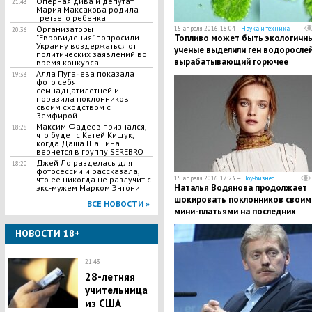
Оперная дива и депутат
21:43
Мария Максакова родила
третьего ребенка
Организаторы
15 апреля 2016, 18:04 —
Наука и техника
20:36
"Евровидения" попросили
Топливо может быть экологичн
Украину воздержаться от
ученые выделили ген водорослей
политических заявлений во
вырабатывающий горючее
время конкурса
Алла Пугачева показала
19:33
фото себя
семнадцатилетней и
поразила поклонников
своим сходством с
Земфирой
Максим Фадеев признался,
18:28
что будет с Катей Кищук,
когда Даша Шашина
вернется в группу SEREBRO
Джей Ло разделась для
18:20
фотосессии и рассказала,
что ее никогда не разлучит с
15 апреля 2016, 17:23 —
Шоу-бизнес
Наталья Водянова продолжает
экс-мужем Марком Энтони
шокировать поклонников своим
ВСЕ НОВОСТИ »
мини-платьями на последних
месяцах беременности
НОВОСТИ 18+
21:43
28-летняя
учительница
из США