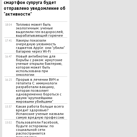
смартфон супруга будет
отправлено уведомление об
"активности"
Топливо может быть
18:04
экологичным: ученые
выделили ген водорослей,
вырабатывающий горючее
Хакеры показали
17:41
очередную уязвимость
гаджетов Apple: они "убили"
батарею через Wi-Fi
Новый антибиотик для
16:47
борьбы с раком: иркутские
ученые открыли бактерию,
которая может быть
использована при
онкологии
Прорыв в лечении ВИЧ и
16:23
гепатита С: иммунологи
разработали вакцину,
которая позволяет
одновременно бороться с
двумя "крупнейшими
мировыми убийцами"
Какая работа больше всего
15:37
вредит здоровью?
Испанские ученые назвали
самую вредную профессию
Пользователи Facebook,
15:02
будьте осторожны: по
социальной сети
распостраняется
порновирус