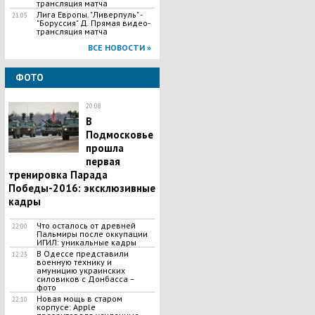
трансляция матча
Лига Европы. "Ливерпуль" -
21:05
"Боруссия" Д. Прямая видео-
трансляция матча
ВСЕ НОВОСТИ »
ФОТО
20:08
В
Подмосковье
прошла
первая
тренировка Парада
Победы-2016: эксклюзивные
кадры
Что осталось от древней
22:00
Пальмиры после оккупации
ИГИЛ: уникальные кадры
В Одессе представили
12:23
военную технику и
амуницию украинских
силовиков с Донбасса –
фото
Новая мощь в старом
22:10
корпусе: Apple