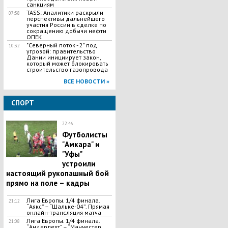
санкциям
TASS: Аналитики раскрыли
07:58
перспективы дальнейшего
участия России в сделке по
сокращению добычи нефти
ОПЕК
"Северный поток - 2" под
10:32
угрозой: правительство
Дании инициирует закон,
который может блокировать
строительство газопровода
ВСЕ НОВОСТИ »
СПОРТ
22:46
Футболисты
"Амкара" и
"Уфы"
устроили
настоящий рукопашный бой
прямо на поле – кадры
Лига Европы. 1/4 финала.
21:12
“Аякс” – “Шальке-04”. Прямая
онлайн-трансляция матча
Лига Европы. 1/4 финала.
21:08
“Андерлехт” – “Манчестер