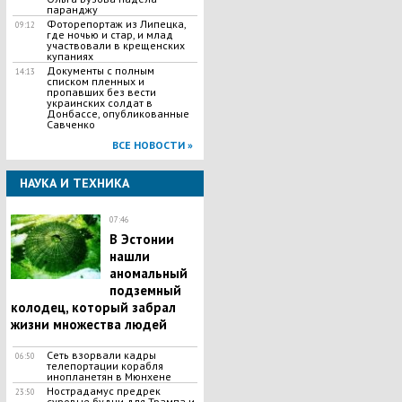
паранджу
Фоторепортаж из Липецка,
09:12
где ночью и стар, и млад
участвовали в крещенских
купаниях
Документы с полным
14:13
списком пленных и
пропавших без вести
украинских солдат в
Донбассе, опубликованные
Савченко
ВСЕ НОВОСТИ »
НАУКА И ТЕХНИКА
07:46
В Эстонии
нашли
аномальный
подземный
колодец, который забрал
жизни множества людей
Сеть взорвали кадры
06:50
телепортации корабля
инопланетян в Мюнхене
Нострадамус предрек
23:50
суровые будни для Трампа и