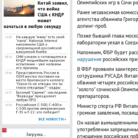
Олимпийских игр в Сочи ро
Китай заявил,
что война
Ранее независимая комисс
США с КНДР
агентства обвинила Григо
может
допинг-проб.
начаться в любую секунду
Позже бывший глава моск
На каждую "маму" есть свой
11:00
"папа": National Interest
лаборатории уехал в Сое
напомнили США о
сверхмощной российской
Напомним, ФБР будет рас
вакуумной бомбе
СМИ узнали о готовящемся в
08:10
нарушения
российских при
КНДР мощнейшем ядерном
испытании – уже названы
его причины
В ФБР проявили заинтерес
Представитель России в
19:46
сотрудника РУСАДА Витали
ООН жестко поставил на
место британского коллегу:
обвинил четырех российск
"Глаза-то не отводи, что ты
глаза отводишь?" - кадры
"золото" сочинской Олимп
Грозный "Сармат": наследник
21:37
препараторов.
"Воеводы" преодолеет
любую ПРО
Российские С-300, С-400 и
Министр спорта РФ Витал
16:00
С-500 против американских
громкие заявления, посвя
F-35 и F-22: кто победит?
ВСЕ НОВОСТИ »
Он назвал вымышленными 
употреблении запрещенны
Загрузка...
отношении российских поб