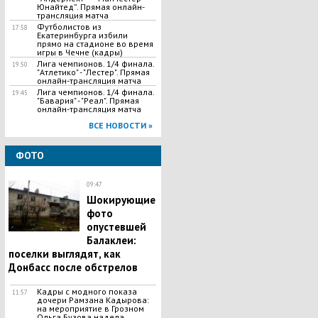
Юнайтед”. Прямая онлайн-
трансляция матча
Футболистов из
17:58
Екатеринбурга избили
прямо на стадионе во время
игры в Чечне (кадры)
Лига чемпионов. 1/4 финала.
19:50
"Атлетико" - "Лестер". Прямая
онлайн-трансляция матча
Лига чемпионов. 1/4 финала.
19:45
"Бавария" - "Реал". Прямая
онлайн-трансляция матча
ВСЕ НОВОСТИ »
ФОТО
09:47
Шокирующие
фото
опустевшей
Балаклеи:
поселки выглядят, как
Донбасс после обстрелов
Кадры с модного показа
11:57
дочери Рамзана Кадырова:
на мероприятие в Грозном
Ольга Бузова надела