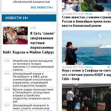
обновленной внешностью
ВСЕ НОВОСТИ »
14 апреля 2017, 21:45 —
Россия
Стало известно, с какими страна
НОВОСТИ 18+
Россия в ближайшее время мож
ввести безвизовый режим
12:40
В Сеть "слили"
сворованные
частные
порноснимки
Кейт Хадсон и Майли Сайрус
Индийские врачи вытащили
21:50
из мочевого пузыря
мужчины 1,5-килограммовый
14 апреля 2017, 19:55 —
Россия
камень
Игра с огнем: в Совфеде не счит
​Шокирующий взрыв в
20:41
что ответные угрозы КНДР в ад
Петербурге: в МВД дали
США – блеф
комментарий относительно
взрывчатки, оторвавшей
руки подростку (кадры)
​Жуткие кадры происшествия
20:08
в Петербурге: вследствие
взрыва устройства
подростку оторвало кисти
рук
​Шокирующий инцидент в
23:22
мире спорта: итальянские