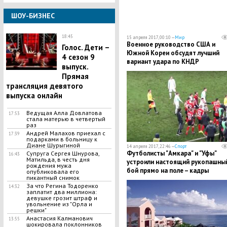
ШОУ-БИЗНЕС
18:45
15 апреля 2017, 00:10 —
Мир
Военное руководство США и
Голос. Дети –
Южной Кореи обсудят лучший
4 сезон 9
вариант удара по КНДР
выпуск.
Прямая
трансляция девятого
выпуска онлайн
Ведущая Алла Довлатова
17:53
стала матерью в четвертый
раз
Андрей Малахов приехал с
17:39
подарками в больницу к
Диане Шурыгиной
14 апреля 2017, 22:46 —
Спорт
Футболисты "Амкара" и "Уфы"
Супруга Сергея Шнурова,
16:43
Матильда, в честь дня
устроили настоящий рукопашны
рождения мужа
бой прямо на поле – кадры
опубликовала его
пикантный снимок
За что Регина Тодоренко
14:32
заплатит два миллиона:
девушке грозит штраф и
увольнение из "Орла и
решки"
Анастасия Калманович
13:55
шокировала поклонников