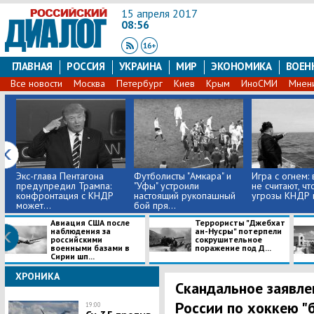
15 апреля 2017
08:56
ГЛАВНАЯ
РОССИЯ
УКРАИНА
МИР
ЭКОНОМИКА
ВОЕН
Все новости
Москва
Петербург
Киев
Крым
ИноСМИ
Мнен
Экс-глава Пентагона
Футболисты "Амкара" и
Игра с огнем:
предупредил Трампа:
"Уфы" устроили
не считают, чт
конфронтация с КНДР
настоящий рукопашный
угрозы КНДР в
может...
бой пря...
Авиация США после
Террористы "Джебхат
наблюдения за
ан-Нусры" потерпели
российскими
сокрушительное
военными базами в
поражение под Д...
Сирии шп...
ХРОНИКА
Скандальное заявле
России по хоккею "
19:00