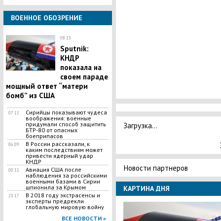
ВОЕННОЕ ОБОЗРЕНИЕ
08:13
Sputnik:
КНДР
показала на
своем параде
мощный ответ “матери
бомб” из США
Сирийцы показывают чудеса
07:11
воображения: военные
придумали способ защитить
Загрузка...
БТР-80 от опасных
боеприпасов
В России рассказали, к
06:09
каким последствиям может
привести ядерный удар
КНДР
Новости партнеров
Авиация США после
00:11
наблюдения за российскими
военными базами в Сирии
шпионила за Крымом
КАРТИНА ДНЯ
В 2018 году экстрасенсы и
23:17
эксперты предрекли
глобальную мировую войну
ВСЕ НОВОСТИ »