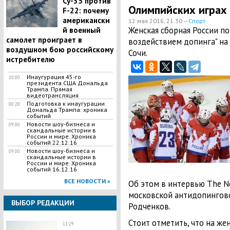
Су-35 против
Олимпийских играх 
F-22: почему
американски
12 мая 2016, 21:30 —
Спорт
Женская сборная России по
й военный
самолет проиграет в
воздействием допинга" на
воздушном бою российскому
Сочи.
истребителю
Инаугурация 45-го
10:00
президента США Дональда
Трампа. Прямая
видеотрансляция
Подготовка к инаугурации
00:28
Дональда Трампа: хроника
событий
Новости шоу-бизнеса и
09:00
скандальные истории в
России и мире. Хроника
событий 22.12.16
Новости шоу-бизнеса и
09:00
скандальные истории в
России и мире. Хроника
событий 16.12.16
ВСЕ НОВОСТИ »
Об этом в интервью The Ne
московской антидопингов
ВЫБОР РЕДАКЦИИ
Родченков.
Стоит отметить, что на же
11:29