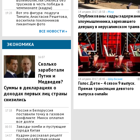
волейболистки снялись без
трусиков в честь победы в
чемпионате (кадры)
14 апреля 2017, 18:58 —
Мир
Вот это фигура: подруга
19:28
Опубликованы кадры задержани
Тимати, Анастасия Решетова,
восхитила поклонников
злоумышленника, зарезавшего
пикантным фото
девушку в иерусалимском трамв
ВСЕ НОВОСТИ »
ЭКОНОМИКА
16:07
Сколько
заработали
Путин и
14 апреля 2017, 18:45 —
Шоу-бизнес
Медведев?
Голос. Дети – 4 сезон 9 выпуск.
Суммы в декларациях о
Прямая трансляция девятого
доходах первых лиц страны
выпуска онлайн
снизились
Россия и Белоруссия
17:18
поставили точку в газовом
конфликте: Минск оплатил
все долги
Заводы-зомби и пустующие
00:35
города Китая
Кудрин рассказал рецепт
14:57
противодействия новым