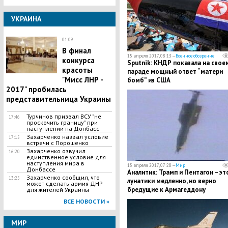
УКРАИНА
01:09
В финал
15 апреля 2017, 08:13 —
Военное обозрение
конкурса
Sputnik: КНДР показала на свое
красоты
параде мощный ответ “матери
"Мисс ЛНР -
бомб” из США
2017" пробилась
представительница Украины
Турчинов призвал ВСУ "не
17:46
проскочить границу" при
наступлении на Донбасс
Захарченко назвал условие
17:15
встречи с Порошенко
Захарченко озвучил
16:20
единственное условие для
наступления мира в
15 апреля 2017, 07:28 —
Мир
Донбассе
Аналитик: Трамп и Пентагон – эт
Захарченко сообщил, что
13:25
лунатики медленно, но верно
может сделать армия ДНР
бредущие к Армагеддону
для жителей Украины
ВСЕ НОВОСТИ »
МИР