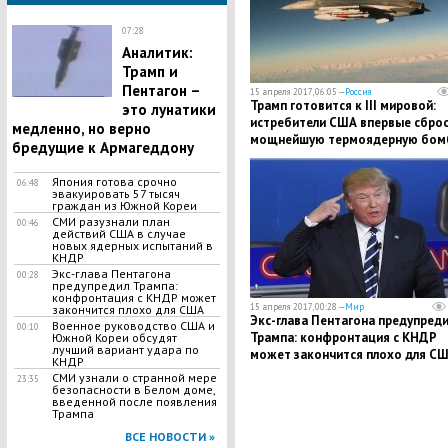
07:28
Аналитик:
Трамп и
Пентагон –
15 апреля 2017, 06:05 —
Россия
Трамп готовится к III мировой:
это лунатики
истребители США впервые сброс
медленно, но верно
мощнейшую термоядерную бом
бредущие к Армагеддону
B61-12
Япония готова срочно
06:48
эвакуировать 57 тысяч
граждан из Южной Кореи
СМИ разузнали план
00:46
действий США в случае
новых ядерных испытаний в
КНДР
Экс-глава Пентагона
00:28
предупредил Трампа:
конфронтация с КНДР может
15 апреля 2017, 00:28 —
Мир
закончится плохо для США
Экс-глава Пентагона предупреди
Военное руководство США и
00:10
Трампа: конфронтация с КНДР
Южной Кореи обсудят
лучший вариант удара по
может закончится плохо для С
КНДР
СМИ узнали о странной мере
23:35
безопасности в Белом доме,
введенной после появления
Трампа
ВСЕ НОВОСТИ »