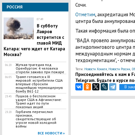
Сочи.
РОССИЯ
Отметим
, аккредитация М
07:49
центра была аннулирована
В субботу
Такая информация была оп
Лавров
встретится с
"ВАДА провело аннулиров
главой МИД
антидопингового центра п
Катара: чего ждет от Катара
международным нормам дл
Москва?
техдокументации", - отмеч
Жуткая трагедия под
06:20
Оренбургом: 4 человека
Теги:
,
,
Новости Хоккея
Новости России
О
сгорели заживо при пожаре
Присоединяйтесь к нам в Fa
Трамп готовится к III
06:05
Telegram. Будьте в курсе п
мировой: истребители США
впервые сбросили
В зак
мощнейшую термоядерную
бомбу B61-12
Пушков о бесполезном
23:45
ударе США в Афганистане:
Трамп идет по пути
показных акций
Горбачев перечислил
23:20
признаки,
свидетельствующие об
угрозе новой холодной
войны
ВСЕ НОВОСТИ »