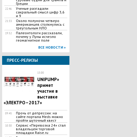
Греции
Ученые разгадали
22:46
сакральный смысл цифр 3,6
и 9
Около полуночи четверо
21:53
американцев столкнулись с
треугольным НЛО
Палеонтологи рассказали,
19:52
почему у Луны исчезло
геомагнитное поле
ВСЕ НОВОСТИ »
ПРЕСС-РЕЛИЗЫ
15:00
UNIPUMP»
примет
участие в
выставке
«ЭЛЕКТРО–2017»
Прочь от депрессии: на
09:45
сайте портала Meds можно
пройти шуточный квест
Сервис «Перевозка 24» стал
10:30
владельцем торговой
площадки Raise.ru