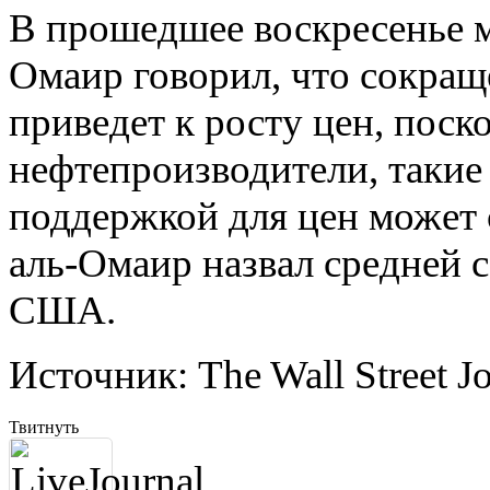
Прямая...
В прошедшее воскресенье м
Владимир Путин
Омаир говорил, что сокра
поздравил работников
сельхозпромышленности
РФ с професс...
приведет к росту цен, поск
нефтепроизводители, такие
поддержкой для цен может с
аль-Омаир назвал средней 
США.
Источник: The Wall Street J
Твитнуть