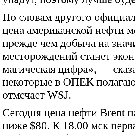
Гибридный
По словам другого официал
ядерный реактор
будущего может
быть разработан
цена американской нефти мо
физиками Росс...
Депутат ВР
прежде чем добыча на знач
Украины Фарион
на митинге в
Киеве
процитировала
месторождений станет эко
Гитлера и п...
Вечер с
магическая цифра», — сказа
Владимиром
Соловьевым. Эфир
от 13.10.2014.
некоторые в ОПЕК полагаю
Прямая видео-
трансл...
отмечает WSJ.
Washington Post:
Разочаровавшись
в политике
Обамы, союзники
НАТО повор...
Сегодня цена нефти Brent 
Китай и Россия
ниже $80. К 18.00 мск перв
построят
машиностроительный
завод в Липецкой
области