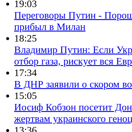
19:03
Переговоры Путин - Порош
прибыл в Милан
18:25
Владимир Путин: Если Укр
отбор газа, рискует вся Ев
17:34
​В ДНР заявили о скором 
15:05
Иосиф Кобзон посетит Доне
жертвам украинского гено
13:36