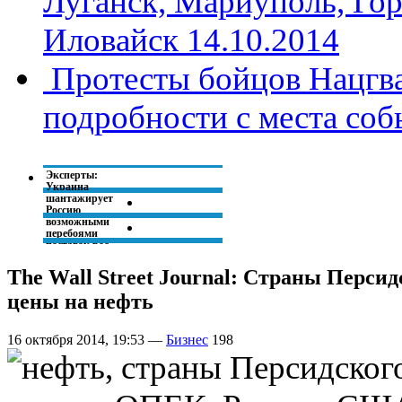
Луганск, Мариуполь, Гор
Иловайск 14.10.2014
Протесты бойцов Нацгва
подробности с места со
Эксперты:
Украина
шантажирует
Россию
возможными
перебоями
поставок рос...
Михаил
The Wall Street Journal: Страны Перс
Ходорковский: Я
не отдам Крым,
цены на нефть
если стану
президентом РФ
16 октября 2014, 19:53 —
Бизнес
198
Трехсторонние
переговоры по газу
в формате Россия-
Украина-ЕС
пройдут н...