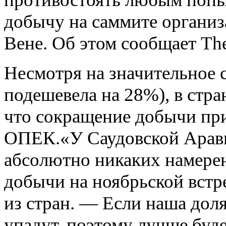
Россией?
В Запорожье День
добычу на саммите организ
освобождения от
фашизма
отметили
Вене. Об этом сообщает The 
постановкой с
издева...
Дмитрий
Медведев:
Несмотря на значительное 
Санкциями
против России
США хотят
подешевела на 28%), в стра
показать, какие
он...
Верховная Рада не
что сокращение добычи при
признала Степана
Бандеру
национальным
ОПЕК.«У Саудовской Аравии
героем Украины...
абсолютно никаких намерен
Момент истины во
взаимоотношениях
России и ЕС
добычи на ноябрьской встр
из стран. — Если наша доля
Дело принципа:
ДНР не собирается
менять или
упадут, поэтому лучше буд
освобождать
бойцов батальо...