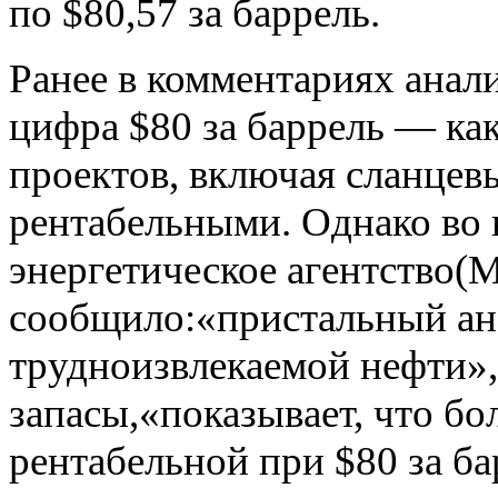
по $80,57 за баррель.
Президент
Финляндии
Ранее в комментариях анал
считает, что
кризис в Украине
может стать
катализа...
цифра $80 за баррель — ка
Лукашенко:
Белоруссия и
проектов, включая сланцев
Россия будут
вместе, посмотрите
на происходяще...
рентабельными. Однако во
Подробности и
энергетическое агентство(
последствия
покушения на
лидера движения
«Новороссия» Па...
сообщило:«пристальный ан
СМИ: Лидер
движения
трудноизвлекаемой нефти»
«Новороссия»
Губарев после
покушения в
запасы,«показывает, что бо
бессознател...
"Воскресный
рентабельной при $80 за ба
вечер" с
Владимиром
Соловьевым. Эфир
от 12.10.2014.