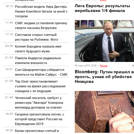
Лига Европы: результаты
18:13
Российская модель Кира Дихтярь:
жеребьевки 1/4 финала
Наоми Кэмпбелл бегала за мной с
топором
17:46
СМИ: медики установили причину
смерти пасынка Безрукова
17:16
Светлаков открыл элитный
ресторан на Рублевке. Фото
23:56
Ксения Бородина назвала имя
своего будущего мужа
21:34
Памела Андерсон радикально
изменила внешность
20 марта 2015, 15:30 —
Россия
19:01
Сын Шварценеггера собирается
Bloomberg: Путин пришел в
жениться на Майли Сайрус - СМИ
ярость, узнав об убийстве
Немцова
01:28
Top Gear приостанавливает
съемки на время расследования
скандала с ее ведущим
21:48
Чеченский писатель требует у
режиссера "Аватара" Кэмерона
миллиард долларов за плагиат
19:20
Гагарина презентовала песню, с
которой представит Россию на
Евровидении-2015
18:36
Билан презентовал снятый в