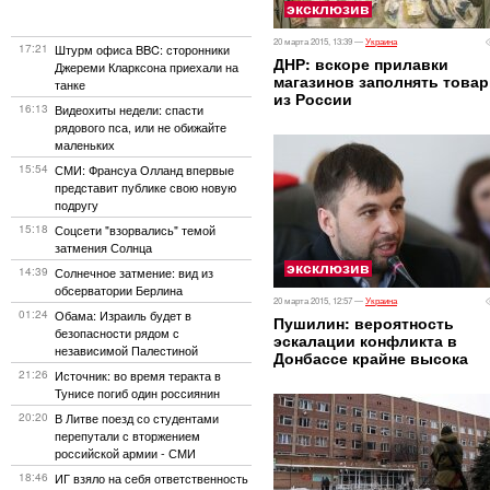
эксклюзив
20 марта 2015, 13:39 —
Украина
17:21
Штурм офиса BBC: сторонники
ДНР: вскоре прилавки
Джереми Кларксона приехали на
магазинов заполнять това
танке
из России
16:13
Видеохиты недели: спасти
рядового пса, или не обижайте
маленьких
15:54
СМИ: Франсуа Олланд впервые
представит публике свою новую
подругу
15:18
Соцсети "взорвались" темой
затмения Солнца
эксклюзив
14:39
Солнечное затмение: вид из
обсерватории Берлина
20 марта 2015, 12:57 —
Украина
01:24
Обама: Израиль будет в
Пушилин: вероятность
безопасности рядом с
эскалации конфликта в
независимой Палестиной
Донбассе крайне высока
21:26
Источник: во время теракта в
Тунисе погиб один россиянин
20:20
В Литве поезд со студентами
перепутали с вторжением
российской армии - СМИ
18:46
ИГ взяло на себя ответственность