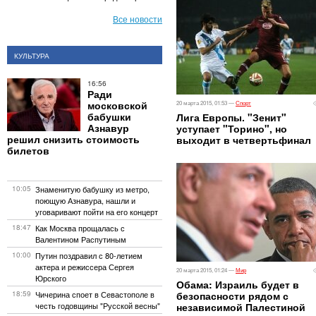
Все новости
КУЛЬТУРА
16:56
Ради
московской
20 марта 2015, 01:53 —
Спорт
бабушки
Лига Европы. "Зенит"
Азнавур
уступает "Торино", но
решил снизить стоимость
выходит в четвертьфинал
билетов
10:05
Знаменитую бабушку из метро,
поющую Азнавура, нашли и
уговаривают пойти на его концерт
18:47
Как Москва прощалась с
Валентином Распутиным
10:00
Путин поздравил с 80-летием
актера и режиссера Сергея
20 марта 2015, 01:24 —
Мир
Юрского
Обама: Израиль будет в
18:59
Чичерина споет в Севастополе в
безопасности рядом с
честь годовщины "Русской весны"
независимой Палестиной