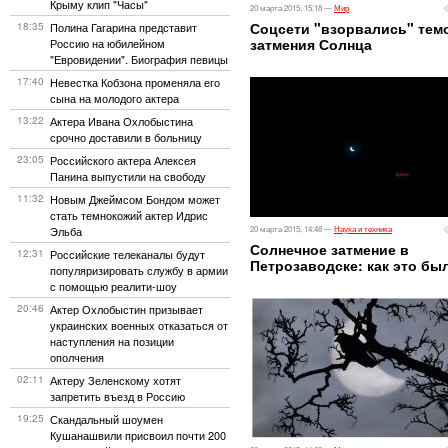
Крыму клип "Часы"
20 марта 2015, 15:18 —
Мир
Соцсети "взорвались" тем
18:35
Полина Гагарина представит
затмения Солнца
Россию на юбилейном
"Евровидении". Биография певицы
17:40
Невестка Кобзона променяла его
сына на молодого актера
13:22
Актера Ивана Охлобыстина
срочно доставили в больницу
23:05
Российского актера Алексея
Панина выпустили на свободу
11:32
Новым Джеймсом Бондом может
стать темнокожий актер Идрис
Эльба
20 марта 2015, 14:48 —
Наука и техника
Солнечное затмение в
12:31
Российские телеканалы будут
Петрозаводске: как это бы
популяризировать службу в армии
с помощью реалити-шоу
20:46
Актер Охлобыстин призывает
украинских военных отказаться от
наступления на позиции
ополчения
02:11
Актеру Зеленскому хотят
запретить въезд в Россию
19:25
Скандальный шоумен
Кушанашвили присвоил почти 200