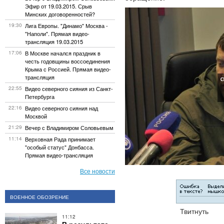
Эфир от 19.03.2015. Срыв
Минских договоренностей?
19:30
Лига Европы. "Динамо" Москва -
"Наполи". Прямая видео-
трансляция 19.03.2015
17:06
В Москве начался праздник в
честь годовщины воссоединения
Крыма с Россией. Прямая видео-
трансляция
22:55
Видео северного сияния из Санкт-
Петербурга
22:16
Видео северного сияния над
Москвой
21:29
Вечер с Владимиром Соловьевым
11:14
Верховная Рада принимает
"особый статус" Донбасса.
Прямая видео-трансляция
Все новости
ВОЕННОЕ ОБОЗРЕНИЕ
Твитнуть
11:12