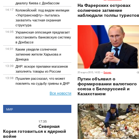
диалогу Киева с Донбассом
На Фарерских островах
солнечное затмение
14:17
Коломойский: под видом милиции
наблюдали толпы туристо
«Укртранснафту» пыталась
захватить частная охранная
структура
14:05
Украинская оппозиция предлагает
восстановить банковскую систему
в Донбассе
14:01
Каким увидели солнечное
затмение жители Харькова и
Донецка
13:39
ДНР: вскоре прилавки магазинов
заполнять товары из России
20 марта 2015, 14:02 —
Бизнес
Путин объявил о
13:08
​Пушилин рассказал, что может
формировании валютного
повлиять на судьбу гривны в ДНР
союза с Белоруссией и
Все новости
Казахстаном
МИР
17:35
Северная
Корея готовиться к ядерной
войне