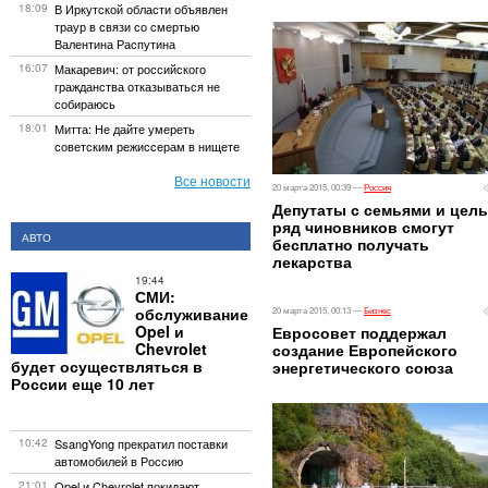
18:09
В Иркутской области объявлен
траур в связи со смертью
Валентина Распутина
16:07
Макаревич: от российского
гражданства отказываться не
собираюсь
18:01
Митта: Не дайте умереть
советским режиссерам в нищете
Все новости
20 марта 2015, 00:39 —
Россия
Депутаты с семьями и цел
ряд чиновников смогут
АВТО
бесплатно получать
лекарства
19:44
СМИ:
обслуживание
20 марта 2015, 00:13 —
Бизнес
Opel и
Евросовет поддержал
Chevrolet
создание Европейского
будет осуществляться в
энергетического союза
России еще 10 лет
10:42
SsangYong прекратил поставки
автомобилей в Россию
21:01
Opel и Chevrolet покидают