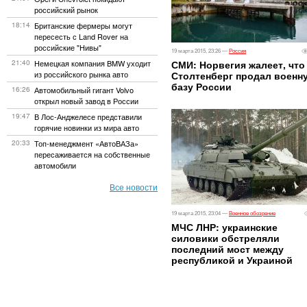
российский рынок
18:14
Британские фермеры могут
пересесть с Land Rover на
российские "Нивы"
19 марта 2015, 23:26 —
Россия
21:40
Немецкая компания BMW уходит
СМИ: Норвегия жалеет, что
из российского рынка авто
Столтенберг продал военн
базу России
16:26
Автомобильный гигант Volvo
открыл новый завод в России
19:47
В Лос-Анджелесе представили
горячие новинки из мира авто
20:33
Топ-менеджмент «АвтоВАЗа»
пересаживается на собственные
автомобили
Все новости
19 марта 2015, 23:04 —
Военное обозрение
МЧС ЛНР: украинские
силовики обстреляли
последний мост между
республикой и Украиной