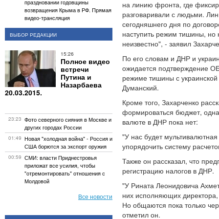
праздновании годовщины
на линию фронта, где фиксир
возвращения Крыма в РФ. Прямая
разговаривали с людьми. Лин
видео-трансляция
сегодняшнего дня по договор
наступить режим тишины, но к
ВЫБОР РЕДАКЦИИ
неизвестно", - заявил Захарч
15:26
По его словам и ДНР и украин
Полное видео
ожидается подтверждение ОБ
встречи
Путина и
режиме тишины с украинской
Назарбаева
Думанский.
20.03.2015.
Кроме того, Захарченко расск
формироваться бюджет, однак
23:23
Фото северного сияния в Москве и
валюте в ДНР пока нет:
других городах России
"У нас будет мультивалютная
01:49
Новая "холодная война" - Россия и
упорядочить систему расчетов
США борются за экспорт оружия
00:59
СМИ: власти Приднестровья
Также он рассказал, что пре
приложат все усилия, чтобы
регистрацию налогов в ДНР.
"отремонтировать" отношения с
Молдовой
"У Рината Леонидовича Ахмет
них исполняющих директора, 
Все новости
Но общаются пока только чер
отметил он.