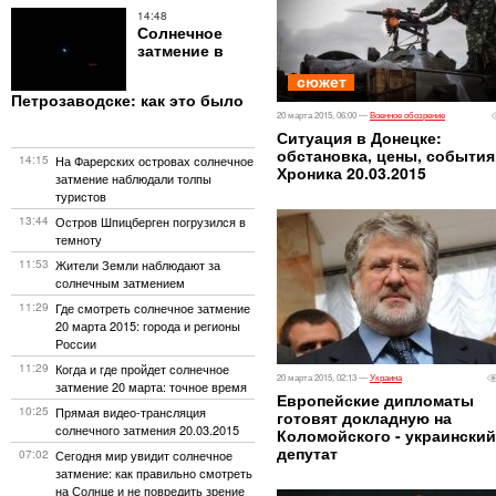
14:48
Солнечное
затмение в
сюжет
Петрозаводске: как это было
20 марта 2015, 06:00 —
Военное обозрение
Ситуация в Донецке:
обстановка, цены, события
14:15
На Фарерских островах солнечное
Хроника 20.03.2015
затмение наблюдали толпы
туристов
13:44
​Остров Шпицберген погрузился в
темноту
11:53
Жители Земли наблюдают за
солнечным затмением
11:29
Где смотреть солнечное затмение
20 марта 2015: города и регионы
России
11:29
Когда и где пройдет солнечное
20 марта 2015, 02:13 —
Украина
затмение 20 марта: точное время
Европейские дипломаты
10:25
Прямая видео-трансляция
готовят докладную на
солнечного затмения 20.03.2015
Коломойского - украинский
депутат
07:02
Сегодня мир увидит солнечное
затмение: как правильно смотреть
на Солнце и не повредить зрение