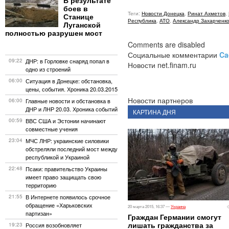
В результате
боев в
Теги:
Новости Донецка
,
Ринат Ахметов
,
Станице
Республика
,
АТО
,
Александр Захарченко
Луганской
полностью разрушен мост
Comments are disabled
Социальные комментарии
Ca
09:22
ДНР: в Горловке снаряд попал в
Новости net.finam.ru
одно из строений
06:00
Ситуация в Донецке: обстановка,
цены, события. Хроника 20.03.2015
Новости партнеров
06:00
Главные новости и обстановка в
ДНР и ЛНР 20.03. Хроника событий
КАРТИНА ДНЯ
00:59
ВВС США и Эстонии начинают
совместные учения
23:04
МЧС ЛНР: украинские силовики
обстреляли последний мост между
республикой и Украиной
22:48
Псаки: правительство Украины
имеет право защищать свою
территорию
21:55
В Интернете появилось срочное
обращение «Харьковских
20 марта 2015, 16:37 —
Украина
партизан»
Граждан Германии смогут
лишать гражданства за
19:23
Россия возобновляет