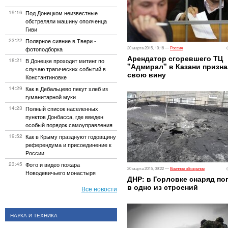
19:16
Под Донецком неизвестные
обстреляли машину ополченца
Гиви
23:22
Полярное сияние в Твери -
фотоподборка
20 марта 2015, 10:18 —
Россия
Арендатор сгоревшего ТЦ
18:21
В Донецке проходит митинг по
"Адмирал" в Казани призн
случаю трагических событий в
свою вину
Константиновке
14:29
Как в Дебальцево пекут хлеб из
гуманитарной муки
14:23
Полный список населенных
пунктов Донбасса, где введен
особый порядок самоуправления
19:52
Как в Крыму празднуют годовщину
референдума и присоединение к
России
23:45
Фото и видео пожара
20 марта 2015, 09:22 —
Военное обозрение
Новодевичьего монастыря
ДНР: в Горловке снаряд по
в одно из строений
Все новости
НАУКА И ТЕХНИКА