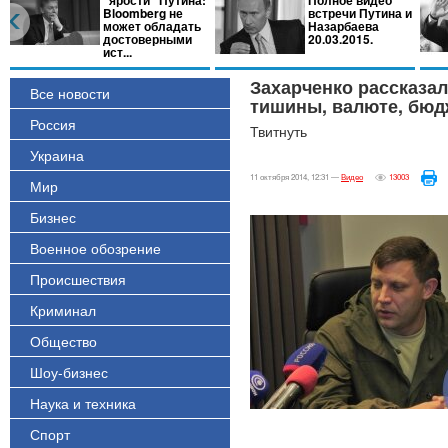
"ярости" Путина:
Полное видео
Bloomberg не
встречи Путина и
может обладать
Назарбаева
достоверными
20.03.2015.
ист...
Захарченко рассказал
Все новости
тишины, валюте, бюд
Россия
Твитнуть
Украина
11 октября 2014, 12:31 —
Видео
13003
Мир
Бизнес
Военное обозрение
Происшествия
Криминал
Общество
Шоу-бизнес
Наука и техника
Спорт