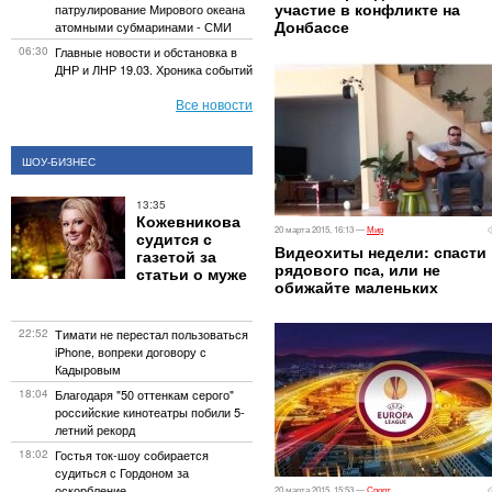
участие в конфликте на
патрулирование Мирового океана
Донбассе
атомными субмаринами - СМИ
06:30
Главные новости и обстановка в
ДНР и ЛНР 19.03. Хроника событий
Все новости
ШОУ-БИЗНЕС
13:35
Кожевникова
20 марта 2015, 16:13 —
Мир
судится с
Видеохиты недели: спасти
газетой за
рядового пса, или не
статьи о муже
обижайте маленьких
22:52
Тимати не перестал пользоваться
iPhone, вопреки договору с
Кадыровым
18:04
Благодаря "50 оттенкам серого"
российские кинотеатры побили 5-
летний рекорд
18:02
Гостья ток-шоу собирается
судиться с Гордоном за
оскорбление
20 марта 2015, 15:53 —
Спорт