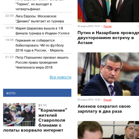
"Торино", но выходит в
четвертьфинал
22:09
Лига Европы. Московское
"Динамо" вылетает из турнира
20 марта 2015, 10:41 —
Россия
12:08
Мария Шарапова вышла в 1/8
Путин и Назарбаев провод
финала турнира в Индиан-Уэллсе
двустороннюю встречу в
19:08
Германия не собирается
Астане
бойкотировать ЧМ по футболу
2018 года в России, - Меркель
21:23
Петр Порошенко призвал лишить
Россию права проведения
Чемпионата мира-2018
Все новости
ФОТО
20 марта 2015, 10:35 —
Россия
Аксенов сократил свою
21:11
"Кормление"
зарплату в два раза
жителей
Ставрополя
блинами с
лопаты взорвало интернет