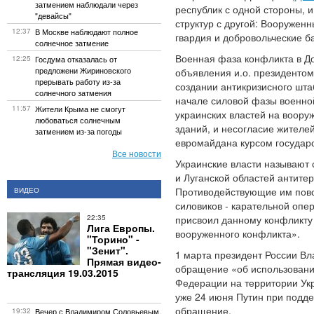
затмением наблюдали через
республик с одной стороны, 
"девайсы"
структур с другой: Вооружен
12:37
В Москве наблюдают полное
гвардия и добровольческие б
солнечное затмение
Военная фаза конфликта в Д
12:25
Госдума отказалась от
предложени Жириновского
объявления и.о. президенто
прерывать работу из-за
создании антикризисного шта
солнечного затмения
начале силовой фазы военно
11:57
Жители Крыма не смогут
украинских властей на воору
любоваться солнечным
зданий, и несогласие жителе
затмением из-за погоды
евромайдана курсом государс
Все новости
Украинские власти называют 
и Луганской областей антите
Противодействующие им повс
ВИДЕО
силовиков - карательной оп
22:35
присвоил данному конфликту
Лига Европы.
вооруженного конфликта».
"Торино" -
"Зенит".
1 марта президент России В
Прямая видео-
обращение «об использовани
трансляция 19.03.2015
Федерации на территории Укр
уже 24 июня Путин при подд
обращение.
19:32
Вечер с Владимиром Соловьевым.