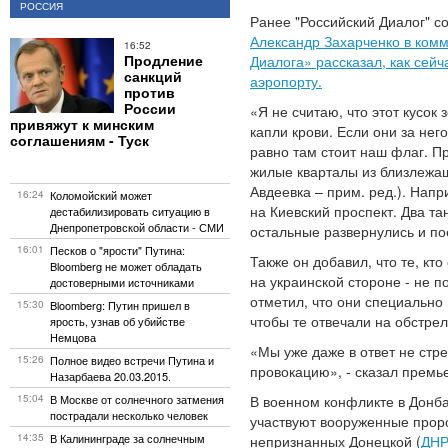
РОССИЯ
Ранее "Российский Диалог" с
Александр Захарченко в ком
16:52
Продление
Диалога» рассказал, как сейч
санкций
аэропорту.
против
России
«Я не считаю, что этот кусок 
привяжут к минским
капли крови. Если они за него
соглашениям - Туск
равно там стоит наш флаг. П
жилые кварталы из близлежащ
Авдеевка – прим. ред.). Напр
16:24
Коломойский может
на Киевский проспект. Два т
дестабилизировать ситуацию в
Днепропетровской области - СМИ
остальные развернулись и пое
16:01
Песков о "ярости" Путина:
Также он добавил, что те, кт
Bloomberg не может обладать
на украинской стороне - не п
достоверными источниками
отметил, что они специально
15:30
Bloomberg: Путин пришел в
чтобы те отвечали на обстрел
ярость, узнав об убийстве
Немцова
«Мы уже даже в ответ не стре
15:26
Полное видео встречи Путина и
провокацию», - сказал премь
Назарбаева 20.03.2015.
15:04
В Москве от солнечного затмения
В военном конфликте в Донба
пострадали несколько человек
участвуют вооруженные прор
14:35
В Калининграде за солнечным
непризнанных Донецкой (
ДН