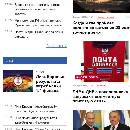
01:04
Впервые за сто лет изменится
мировая система торговли
золотом
20 марта 2015, 11:29 —
Наука и техника
00:24
Минпромторг РФ знает, почему
Когда и где пройдет
Opel ушел с российского рынка
солнечное затмение 20 мар
точное время
22:46
Нефть марки Brent начала резко
дорожать
Все новости
СПОРТ
15:53
Лига Европы:
эксклюзив
результаты
жеребьевки
20 марта 2015, 11:00 —
Украина
1/4 финала
ЛНР и ДНР с понедельника
запускают совместную
почтовую связь
14:48
Лига Европы: жеребьевка 1/4
финала. Видео трансляция
14:28
Лига чемпионов: результаты
жеребьевки 1/4 финала
01:53
Лига Европы. "Зенит" уступает