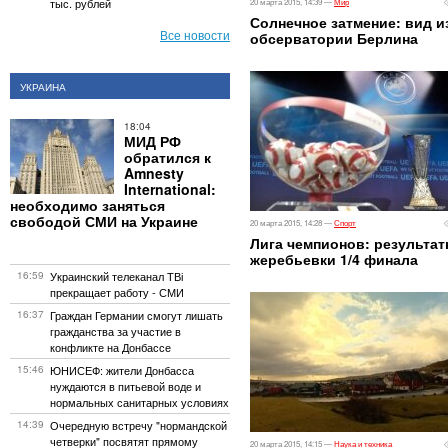
тыс. рублей
20 марта 2015, 14:39 —
Мир
Солнечное затмение: вид и
Все новости
обсерватории Берлина
УКРАИНА
18:04
МИД РФ
обратился к
Amnesty
International:
необходимо заняться
свободой СМИ на Украине
20 марта 2015, 14:28 —
Спорт
Лига чемпионов: результа
жеребьевки 1/4 финала
16:59
Украинский телеканал ТВі
прекращает работу - СМИ
16:37
Граждан Германии смогут лишать
гражданства за участие в
конфликте на Донбассе
15:46
ЮНИСЕФ: жители Донбасса
нуждаются в питьевой воде и
нормальных санитарных условиях
14:39
Очередную встречу "нормандской
четверки" посвятят прямому
20 марта 2015, 14:15 —
Наука и техника