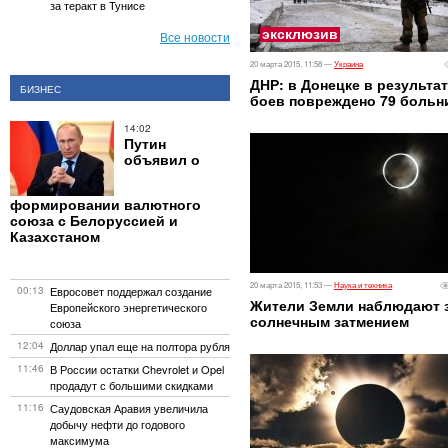
за теракт в Тунисе
эксклюзив
Все новости
20 марта 2015, 11:58 —
Украина
ДНР: в Донецке в результа
БИЗНЕС
боев повреждено 79 больн
14:02
Путин
объявил о
формировании валютного
союза с Белоруссией и
Казахстаном
20 марта 2015, 11:53 —
Наука и техника
00:13
Евросовет поддержал создание
Жители Земли наблюдают 
Европейского энергетического
солнечным затмением
союза
12:04
Доллар упал еще на полтора рубля
11:46
В России остатки Chevrolet и Opel
продадут с большими скидками
11:16
Саудовская Аравия увеличила
добычу нефти до годового
максимума