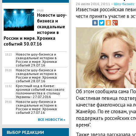
26 июля 2016, 20:11 —
Шоу-бизнес
Известная российская пев
09:00
Новости шоу-
чести принять участие в э
бизнеса и
скандальные
истории в
России и мире. Хроника
событий 30.07.16
Новости шоу-бизнеса и
13:22
скандальные истории в
России и мире. Хроника
событий 29.07.16
Новости шоу-бизнеса и
09:00
скандальные истории в
России и мире. Хроника
событий 28.07.16
Крестный ход в Киеве:
11:32
хроника событий массового
Об этом сообщила сама Пол
поломничества в столицу
Украины - 27.07.2016
Счастливая певица подтвер
Новости шоу-бизнеса и
09:00
качестве факелоносца на л
скандальные истории в
России и мире. Хроника
Жанейро. По ее словам, уч
событий 27.07.16
поддержать российских сп
ВСЕ НОВОСТИ »
время".
ВЫБОР РЕДАКЦИИ
Также звезда рассказала, 