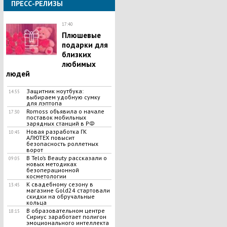
ПРЕСС-РЕЛИЗЫ
17:40
Плюшевые
подарки для
близких
любимых
людей
Защитник ноутбука:
14:55
выбираем удобную сумку
для лэптопа
Romoss объявила о начале
17:30
поставок мобильных
зарядных станций в РФ
Новая разработка ГК
10:45
АЛЮТЕХ повысит
безопасность роллетных
ворот
В Telo’s Beauty рассказали о
09:05
новых методиках
безоперационной
косметологии
К свадебному сезону в
13:45
магазине Gold24 стартовали
скидки на обручальные
кольца
В образовательном центре
18:15
Сириус заработает полигон
эмоционального интеллекта