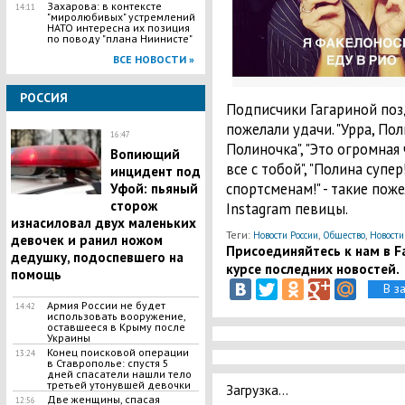
Захарова: в контексте
14:11
"миролюбивых" устремлений
НАТО интересна их позиция
по поводу "плана Ниинисте"
ВСЕ НОВОСТИ »
РОССИЯ
Подписчики Гагариной поз
пожелали удачи. "Урра, Пол
16:47
Полиночка", "Это огромная 
​Вопиющий
все с тобой", "Полина суп
инцидент под
спортсменам!" - такие пож
Уфой: пьяный
сторож
Instagram певицы.
изнасиловал двух маленьких
Теги:
,
,
Новости России
Общество
Новости
девочек и ранил ножом
Присоединяйтесь к нам в Fa
дедушку, подоспевшего на
курсе последних новостей.
помощь
В з
Армия России не будет
14:42
использовать вооружение,
оставшееся в Крыму после
Украины
​Конец поисковой операции
13:24
в Ставрополье: спустя 5
дней спасатели нашли тело
третьей утонувшей девочки
Загрузка...
Две женщины, спасая
12:56