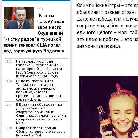
Олимпийские Игры – это яр
23:46
объединяет разные страны.
"Кто ты
даже не победа или получе
такой? Знай
спортсмены, и болельщики 
свое место".
единого целого – масштаб
Осудивший
эту идею и побегу, и это че
"чистку рядов" в турецкой
армии генерал США попал
знаменитая певица.
под горячую руку Эрдогана
Из Черного моря был
23:01
извлечен штурмовик Ил-2,
на котором был сбит асс и
Герой Советского Союза
Юсуп Акаев в 1943 году
ЕС почти потерян для
11:00
Турции: страна ведет
антидемократическую
политику, которая
противоречит принципам
союза, - Шульц
В Бразилии обрадовались
22:07
допуску "чистых"
спортсменов из РФ к
Олимпиаде: власти заявили
о справедливом решении
МОК
Ципрас испортил ужин
15:18
Обаме, заговорив о союзе с
Россией, - СМИ