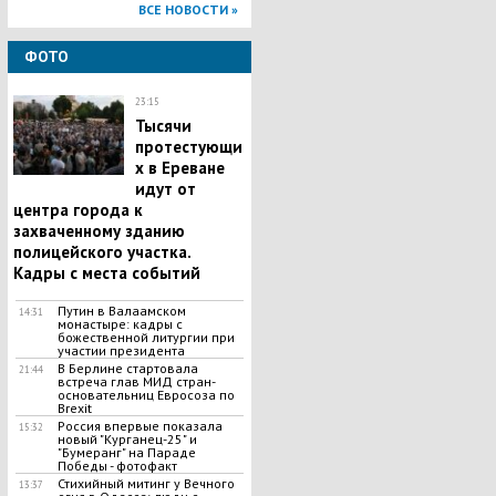
ВСЕ НОВОСТИ »
ФОТО
23:15
Тысячи
протестующи
х в Ереване
идут от
центра города к
захваченному зданию
полицейского участка.
Кадры с места событий
Путин в Валаамском
14:31
монастыре: кадры с
божественной литургии при
участии президента
В Берлине стартовала
21:44
встреча глав МИД стран-
основательниц Евросоза по
Brexit
Россия впервые показала
15:32
новый "Курганец-25" и
"Бумеранг" на Параде
Победы - фотофакт
Стихийный митинг у Вечного
13:37