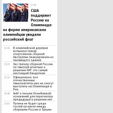
17:43
США
поддержит
Россию на
Олимпиаде:
на форме американских
олимпийцев увидели
российский флаг
​В олимпийской деревне
10:45
вспыхнул пожар:
спортсменов сборной
Австралии эвакуировали из
пылающего здания
Экс-тренер сборной России
23:23
по тяжелой атлетике о
решении IWF: это самый
настоящий бандитизм
Официально: все
21:16
отечественные
тяжелоатлеты уже не смогут
выступить на Олимпиаде в
Рио
IAAF о письме Исинбаевой:
18:40
оснований для пересмотра
предыдущего решения нет
Путина не будет среди
15:05
гостей на матче между
сборными России и Турции