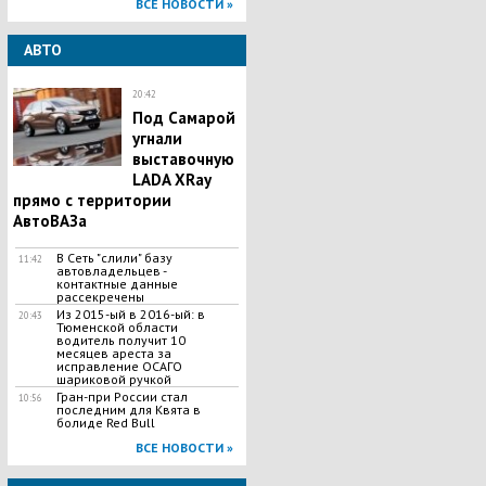
ВСЕ НОВОСТИ »
АВТО
20:42
Под Самарой
угнали
выставочную
LADA XRay
прямо с территории
АвтоВАЗа
В Сеть "слили" базу
11:42
автовладельцев -
контактные данные
рассекречены
Из 2015-ый в 2016-ый: в
20:43
Тюменской области
водитель получит 10
месяцев ареста за
исправление ОСАГО
шариковой ручкой
Гран-при России стал
10:56
последним для Квята в
болиде Red Bull
ВСЕ НОВОСТИ »