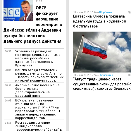
21:37
ОБСЕ
фиксирует
30 июля 2016, 13:46 —
Шоу-бизнес
Екатерина Климова показала
нарушение
идеальную грудь в кружевном
перемирия в
бюстгальтере
Донбассе: вблизи Авдеевки
рухнул беспилотник
дальнего радиуса действия
Украинская разведка:
20:33
подтвержденных данных о
наличии российских
ядерных боеголовок в
Крыму нет
Войска Асада готовятся к
20:01
решающему штурму Алеппо
30 июля 2016, 12:36 —
Экономика
– власти призывают местных
"Август традиционно несет
жителей покинуть город
существенные риски для россий
Американские военные на
20:57
бронетехнике
экономики", - аналитик Яковенко
десантировались на
одесский пляж
ВСУ целенаправленно
16:03
открыли огонь по
журналистам ЛНР и РФ на
передовой: в Минобороны
знали о передвижениях
корреспондентов
Росгвардия успешно
14:33
ликвидировала
террористические "банды" в