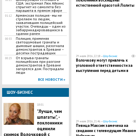
поклонники восхищены
США: экстремал Люк Айкинс
естественной красотой Лолиты
спрыгнет из самолета без
парашюта в прямом эфире
Армянская полиция - мы не
01:12
стреляем по людям,
захватившим полицейский
участок. Очевидцы – один из
забаррикадировавшихся в
здании ранен
Полиция, применяя
00:53
светошумовые гранаты и
дымовые шашки, разогнала
демонстрантов в Ереване –
десятки пострадавших
29 июля 2016, 22:18 —
Шоу-бизнес
От взрыва гранаты
00:23
Волочкову могут привлечь к
полицейских при разгоне
демонстрантов в Ереване
уголовной ответственности за
загорелся дом. Пострадали
выступления перед детьми в
люди
эротических костюмах
ВСЕ НОВОСТИ »
ШОУ-БИЗНЕС
18:01
"Лучше, чем
шпагаты", -
29 июля 2016, 21:46 —
Шоу-бизнес
поклонники
Певица Максим замечена на
оценили
свидании с телеведущим Ивано
снимок Волочковой с
Чуйковым