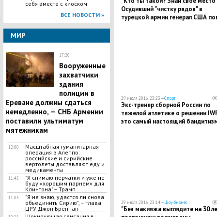
"Кто ты такой? Знай свое место"
себя вместе с киоском
Осудивший "чистку рядов" в
ВСЕ НОВОСТИ »
турецкой армии генерал США по
под горячую руку Эрдогана
МИР
17:20
​Вооруженные
захватчики
здания
полиции в
29 июля 2016, 23:23 —
Спорт
Ереване должны сдаться
Экс-тренер сборной России по
немедленно, — СНБ Армении
тяжелой атлетике о решении IWF
поставили ультиматум
это самый настоящий бандитиз
мятежникам
​Масштабная гуманитарная
12:00
операция в Алеппо:
российские и сирийские
вертолеты доставляют еду и
медикаменты
"Я снимаю перчатки и уже не
11:45
буду «хорошим парнем» для
Клинтона" – Трамп
"Я не знаю, удастся ли снова
11:03
объединить Сирию", – глава
29 июля 2016, 23:14 —
Шоу-бизнес
ЦРУ Джон Бреннан
"Без макияжа выглядите на 30 ле
​Шокирующая сенсация в
10:21