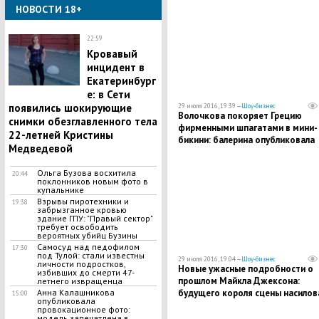
НОВОСТИ 18+
22:59
Кровавый
инцидент в
Екатеринбург
е: в Сети
появились шокирующие
29 июля 2016, 19:39 —
Шоу-бизнес
Волочкова покоряет Грецию
снимки обезглавленного тела
фирменными шпагатами в мини-
22-летней Кристины
бикини: балерина опубликовала
Медведевой
скандальные фото
Ольга Бузова восхитила
20:44
поклонников новым фото в
купальнике
Взрывы пиротехники и
19:38
забрызганное кровью
здание ГПУ: "Правый сектор"
требует освободить
вероятных убийц Бузины
​Самосуд над педофилом
17:30
под Тулой: стали известны
29 июля 2016, 19:04 —
Шоу-бизнес
личности подростков,
Новые ужасные подробности о
избивших до смерти 47-
прошлом Майкла Джексона:
летнего извращенца
Анна Калашникова
будущего короля сцены насилов
15:00
опубликовала
отец
провокационное фото:
модель запечатлена в