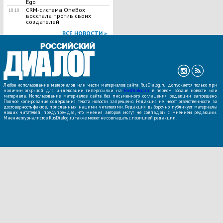
Ego
CRM-система OneBox
18:10
восстала против своих
создателей
ВСЕ НОВОСТИ »
Любое использование материалов или части материалов сайта RusDialog.ru допускается только при
наличии открытой для индексации гиперссылки на
RusDialog.ru
в первом абзаце новости или
материала. Использование материалов сайта без письменного соглашения редакции запрещено.
Полное копирование содержания текста новости запрещено. Редакция не несет ответственности за
достоверность фактов, присланных нашими читателями. Редакция выборочно публикует материалы
наших читателей, предупреждая, что мнения авторов могут не совпадать с мнением редакции.
Мнение журналистов RusDialog.ru также может не совпадать с позицией редакции.