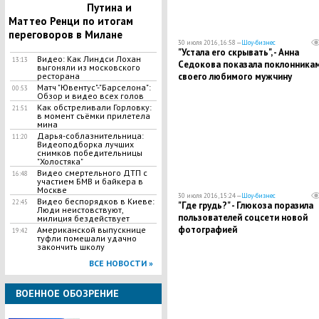
Путина и
Маттео Ренци по итогам
переговоров в Милане
30 июля 2016, 16:58 —
Шоу-бизнес
"Устала его скрывать", - Анна
Видео: Как Линдси Лохан
13:13
Седокова показала поклонника
выгоняли из московского
ресторана
своего любимого мужчину
Матч "Ювентус"-"Барселона":
00:53
Обзор и видео всех голов
Как обстреливали Горловку:
21:51
в момент съёмки прилетела
мина
Дарья-соблазнительница:
11:20
Видеоподборка лучших
снимков победительницы
"Холостяка"
Видео смертельного ДТП с
16:48
участием БМВ и байкера в
Москве
30 июля 2016, 15:24 —
Шоу-бизнес
Видео беспорядков в Киеве:
22:45
"Где грудь?" - Глюкоза поразила
Люди неистовствуют,
пользователей соцсети новой
милиция бездействует
фотографией
Американской выпускнице
19:42
туфли помешали удачно
закончить школу
ВСЕ НОВОСТИ »
ВОЕННОЕ ОБОЗРЕНИЕ