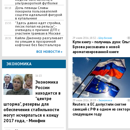
ультракороткой футболке
Дочь певицы Славы
00:18
покорила пользователей
соцсети идеальной фигурой
в купальнике
"Здесь давно идет стройка,
15:55
песок попал на рельсы", -
очевидец о причине ДТП с
участием трамвая в Москве
Кайли Дженнер разгуливает
29 июля 2016, 18:32 —
Шоу-бизнес
20:31
по улицам в прозрачной
Купи книгу – получишь духи: Ольг
кофточке без бюстгальтера
Бузова рассказала о новой
ВСЕ НОВОСТИ »
ароматизированной книге
ЭКОНОМИКА
16:13
Экономика
России
находится в
"центре
29 июля 2016, 18:19 —
Экономика
шторма", резервы для
Reuters: в ЕС допустили снятие
обеспечения стабильности
санкций с РФ в одном из сектор
следующем году
могут исчерпаться к концу
2017 года, - Минфин