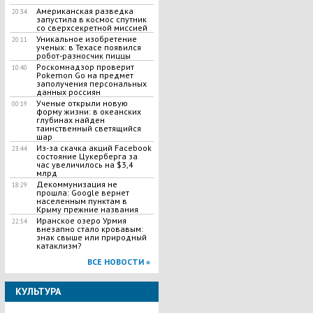
Американская разведка
20:34
запустила в космос спутник
со сверхсекретной миссией
Уникальное изобретение
20:11
ученых: в Техасе появился
робот-разносчик пиццы
Роскомнадзор проверит
10:40
Pokemon Go на предмет
заполучения персональных
данных россиян
Ученые открыли новую
00:19
форму жизни: в океанских
глубинах найден
таинственный светящийся
шар
Из-за скачка акций Facebook
23:44
cостояние Цукерберга за
час увеличилось на $3,4
млрд
Декоммунизация не
18:29
прошла: Google вернет
населенным пунктам в
Крыму прежние названия
Иранское озеро Урмия
22:54
внезапно стало кровавым:
знак свыше или природный
катаклизм?
ВСЕ НОВОСТИ »
КУЛЬТУРА