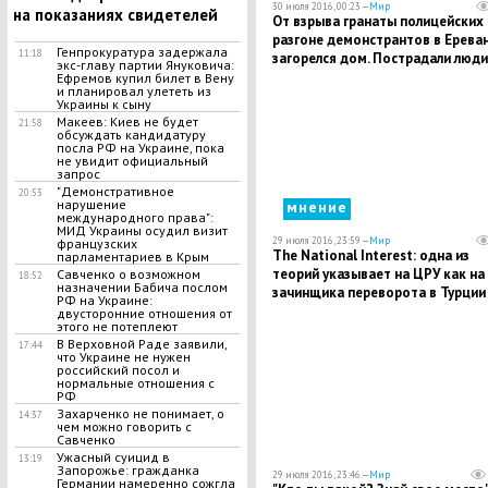
30 июля 2016, 00:23 —
Мир
на показаниях свидетелей
От взрыва гранаты полицейских 
разгоне демонстрантов в Ерева
Генпрокуратура задержала
11:18
загорелся дом. Пострадали люди
экс-главу партии Януковича:
Ефремов купил билет в Вену
и планировал улететь из
Украины к сыну
Макеев: Киев не будет
21:58
обсуждать кандидатуру
посла РФ на Украине, пока
не увидит официальный
запрос
"Демонстративное
20:53
нарушение
мнение
международного права":
МИД Украины осудил визит
29 июля 2016, 23:59 —
Мир
французских
The National Interest: одна из
парламентариев в Крым
теорий указывает на ЦРУ как на
Савченко о возможном
18:52
назначении Бабича послом
зачинщика переворота в Турции
РФ на Украине:
двусторонние отношения от
этого не потеплеют
В Верховной Раде заявили,
17:44
что Украине не нужен
российский посол и
нормальные отношения с
РФ
Захарченко не понимает, о
14:37
чем можно говорить с
Савченко
Ужасный суицид в
13:19
Запорожье: гражданка
29 июля 2016, 23:46 —
Мир
Германии намеренно сожгла