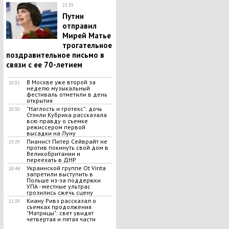
21:35
Путин
отправил
Мирей Матье
трогательное
поздравительное письмо в
связи с ее 70-летием
В Москве уже второй за
10:01
неделю музыкальный
фестиваль отметили в день
открытия
"Наглость и гротекс": дочь
20:30
Стэнли Кубрика рассказала
всю правду о съемке
режиссером первой
высадки на Луну
Пианист Питер Сейврайт не
19:29
против покинуть свой дом в
Великобритании и
переехать в ДНР
Украинской группе Ot Vinta
18:44
запретили выступить в
Польше из-за поддержки
УПА - местные ультрас
грозились сжечь сцену
Киану Ривз рассказал о
11:39
съемках продолжения
"Матрицы": свет увидят
четвертая и пятая части