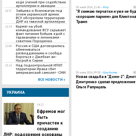
ходе учений при содействии
артиллерии и авиации
30 июля 2016, 11:45 —
Мир
Зайцево и Ясиноватая под
"Я снимаю перчатки и уже не бу
10:37
огнем украинской армии:
«хорошим парнем» для Клинтона
ВСУ обстреляли территорию
ДНР из тяжелой артиллерии
Трамп
Кормят на убой:
22:14
командование ВСУ скрывает
факт питания бойцов едой с
тараканами и личинками -
советник Порошенко
Россия и США договорились
22:08
обмениваться
разведданными и сообща
бороться с Джебхат ан-
Нусрой в Сирии
Над подконтрольной ИГИЛ
23:14
территории Ирака сбит
американский самолет - СМИ
30 июля 2016, 09:30 —
Шоу-бизнес
Новая свадьба в "Доме-2": Дми
ВСЕ НОВОСТИ »
Дмитренко сделал предложение
Ольге Рапунцель
УКРАИНА
14:22
Ефремов мог
быть
причастен к
созданию
ЛНР: подозрения основаны