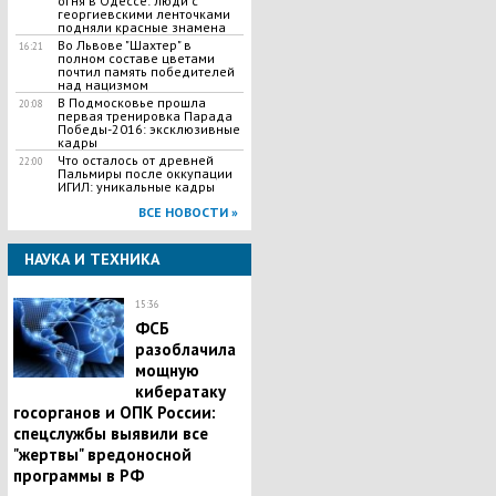
огня в Одессе: люди с
георгиевскими ленточками
подняли красные знамена
Во Львове "Шахтер" в
16:21
полном составе цветами
почтил память победителей
над нацизмом
В Подмосковье прошла
20:08
первая тренировка Парада
Победы-2016: эксклюзивные
кадры
Что осталось от древней
22:00
Пальмиры после оккупации
ИГИЛ: уникальные кадры
ВСЕ НОВОСТИ »
НАУКА И ТЕХНИКА
15:36
​ФСБ
разоблачила
мощную
кибератаку
госорганов и ОПК России:
спецслужбы выявили все
"жертвы" вредоносной
программы в РФ