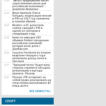
"Август традиционно несет
12:36
существенные риски для
российской экономики", -
аналитик Яковенко
Вице-премьер Ольга
21:10
Голодец: индексация пенсий
в РФ на 2017 год заложена
в полном объеме
Reuters: в ЕС допустили
18:19
снятие санкций с РФ в
одном из секторов в
следующем году
Киев по наводке СБУ
12:03
объявил бойкот продукции
российских компаний,
которые вели дела с
Донбассом
Соцсеть Facebook во втором
10:30
квартале текущего года
увеличила доход почти в
три раза
"Турецкий поток" будет жить:
17:57
стороны стремятся обсудить
реализацию и выгоды
проекта - Песков
Песков: РФ оставляет за
13:57
собой право реагировать на
отказ Киева выплачивать $3
млрд долга
ВСЕ НОВОСТИ »
СПОРТ