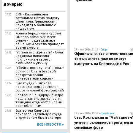
дочерью
СМИ - Калашникова
17:27
затравила новую подругу
Шаляпина: Гривковская
находится в больнице с
инфарктом
Ксения Бородина и Курбан
17:10
Омаров обманули всех:
супруги поддерживают
общение и весело проводят
время вместе
29 июля 2016, 21:16 —
Спорт
"Устала его скрывать", - Анна
16:58
Официально: все отечественные
Седокова показала
тяжелоатлеты уже не смогут
поклонникам своего
любимого мужчину
выступить на Олимпиаде в Рио
"Убейся, пожалуйста", - новый
16:04
ролик от Ольги Бузовой
раскритиковали
пользователи соцсети
"Где грудь?" - Глюкоза
15:24
поразила пользователей
соцсети новой фотографией
Светлана Бондарчук быстро
15:08
нашла замену экс-супругу:
женщина отдыхает с новым
возлюбленным
Екатерина Климова
13:46
показала идеальную грудь
29 июля 2016, 19:59 —
Шоу-бизнес
Стас Костюшкин из "Чай вдвоем
в кружевном бюстгальтере
умилил поклонников трогательн
ВСЕ НОВОСТИ »
семейным фото