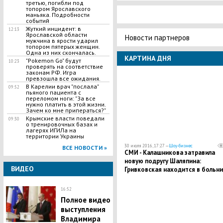
третью, погибли под
топором Ярославского
маньяка. Подробности
событий
Жуткий инцидент: в
12:13
Ярославской области
Новости партнеров
мужчина в ярости ударил
топором пятерых женщин.
Одна из них скончалась.
КАРТИНА ДНЯ
"Pokemon Go" будут
10:23
проверять на соответствие
законам РФ. Игра
превзошла все ожидания.
​В Карелии врач "послала"
09:52
пьяного пациента с
переломом ноги: "За все
нужно платить в этой жизни.
Зачем ко мне приператься?"
Крымские власти поведали
09:30
о тренировочных базах и
лагерях ИГИЛа на
территории Украины
30 июля 2016, 17:27 —
Шоу-бизнес
ВСЕ НОВОСТИ »
СМИ - Калашникова затравила
новую подругу Шаляпина:
ВИДЕО
Гривковская находится в больн
с инфарктом
16:52
Полное видео
выступления
Владимира