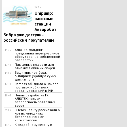
17:15
Unipump:
насосные
станции
Акваробот
Вибра уже доступны
российским покупателям
АЛЮТЕХ: холдинг
11:25
представил перегрузочное
оборудование собственной
разработки
Плюшевые подарки для
17:40
близких любимых людей
Защитник ноутбука:
14:55
выбираем удобную сумку
для лэптопа
Romoss объявила о начале
17:30
поставок мобильных
зарядных станций в РФ
Новая разработка ГК
10:45
АЛЮТЕХ повысит
безопасность роллетных
ворот
В Telo’s Beauty рассказали о
09:05
новых методиках
безоперационной
косметологии
К свадебному сезону в
13:45