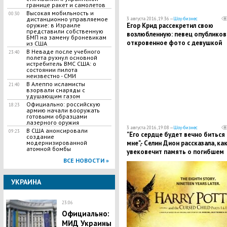
границе ракет и самолетов
Высокая мобильность и
00:30
дистанционно управляемое
3 августа 2016, 19:36 —
Шоу-бизнес
Егор Крид рассекретил свою
оружие: в Израиле
представили собственную
возлюбленную: певец опубликов
БМП на замену броневикам
откровенное фото с девушкой
из США
В Неваде после учебного
23:40
полета рухнул основной
истребитель ВМС США: о
состоянии пилота
неизвестно - СМИ
В Алеппо исламисты
21:40
взорвали снаряды с
удушающим газом
Официально: российскую
18:23
армию начали вооружать
готовыми образцами
лазерного оружия
3 августа 2016, 19:08 —
Шоу-бизнес
В США анонсировали
09:23
"Его сердце будет вечно биться
создание
мне",- Селин Дион рассказала, ка
модернизированной
атомной бомбы
увековечит память о погибшем
муже
ВСЕ НОВОСТИ »
УКРАИНА
23:06
Официально:
МИД Украины