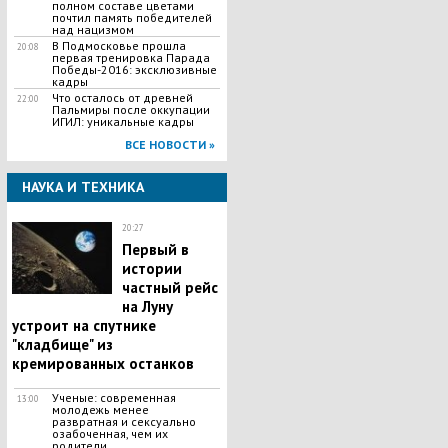
полном составе цветами
почтил память победителей
над нацизмом
В Подмосковье прошла
20:08
первая тренировка Парада
Победы-2016: эксклюзивные
кадры
Что осталось от древней
22:00
Пальмиры после оккупации
ИГИЛ: уникальные кадры
ВСЕ НОВОСТИ »
НАУКА И ТЕХНИКА
20:27
Первый в
истории
частный рейс
на Луну
устроит на спутнике
"кладбище" из
кремированных останков
Ученые: современная
13:00
молодежь менее
развратная и сексуально
озабоченная, чем их
родители