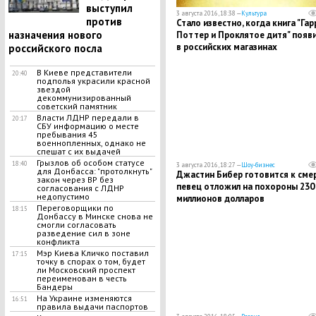
выступил
3 августа 2016, 18:38 —
Культура
против
Стало известно, когда книга "Гар
назначения нового
Поттер и Проклятое дитя" появ
в российских магазинах
российского посла
В Киеве представители
20:40
подполья украсили красной
звездой
декоммунизированный
советский памятник
Власти ЛДНР передали в
20:17
СБУ информацию о месте
пребывания 45
военнопленных, однако не
спешат с их выдачей
Грызлов об особом статусе
18:40
3 августа 2016, 18:27 —
Шоу-бизнес
для Донбасса: "протолкнуть"
Джастин Бибер готовится к смер
закон через ВР без
певец отложил на похороны 230
согласования с ЛДНР
недопустимо
миллионов долларов
Переговорщики по
18:15
Донбассу в Минске снова не
смогли согласовать
разведение сил в зоне
конфликта
Мэр Киева Кличко поставил
17:15
точку в спорах о том, будет
ли Московский проспект
переименован в честь
Бандеры
На Украине изменяются
16:51
правила выдачи паспортов