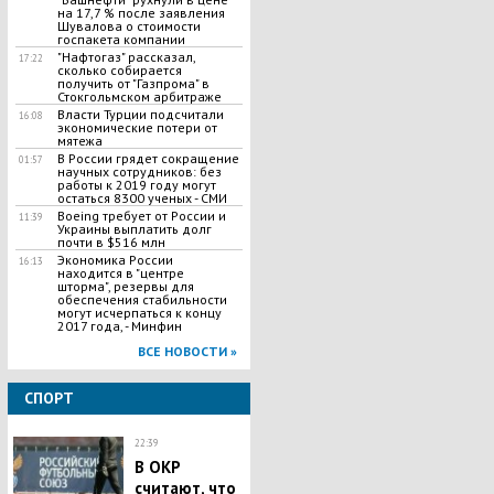
на 17,7 % после заявления
Шувалова о стоимости
госпакета компании
"Нафтогаз" рассказал,
17:22
сколько собирается
получить от "Газпрома" в
Стокгольмском арбитраже
Власти Турции подсчитали
16:08
экономические потери от
мятежа
В России грядет сокращение
01:57
научных сотрудников: без
работы к 2019 году могут
остаться 8300 ученых - СМИ
Boeing требует от России и
11:39
Украины выплатить долг
почти в $516 млн
Экономика России
16:13
находится в "центре
шторма", резервы для
обеспечения стабильности
могут исчерпаться к концу
2017 года, - Минфин
ВСЕ НОВОСТИ »
СПОРТ
22:39
В ОКР
считают, что