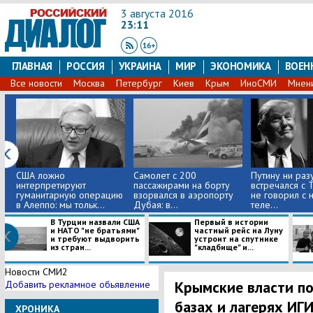
3 августа 2016
23:11
ГЛАВНАЯ
РОССИЯ
УКРАИНА
МИР
ЭКОНОМИКА
ВОЕН
Все новости
Москва
Петербург
Киев
Крым
ИноСМИ
Мнен
США ложно
Самолет с 200
Путину ни раз
интерпретируют
пассажирами на борту
встречался с 
гуманитарную операцию
взорвался в аэропорту
не говорил с 
в Алеппо: мы тольк...
Дубая: в...
теле...
В Турции назвали США
Первый в истории
и НАТО "не братьями"
частный рейс на Луну
и требуют выдворить
устроит на спутнике
из стран...
"кладбище" и...
Новости СМИ2
Крымские власти п
Добавить рекламное обьявление
базах и лагерях ИГ
ХРОНИКА