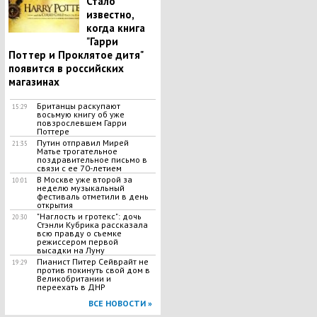
Стало
известно,
когда книга
"Гарри
Поттер и Проклятое дитя"
появится в российских
магазинах
Британцы раскупают
15:29
восьмую книгу об уже
повзрослевшем Гарри
Поттере
Путин отправил Мирей
21:35
Матье трогательное
поздравительное письмо в
связи с ее 70-летием
В Москве уже второй за
10:01
неделю музыкальный
фестиваль отметили в день
открытия
"Наглость и гротекс": дочь
20:30
Стэнли Кубрика рассказала
всю правду о съемке
режиссером первой
высадки на Луну
Пианист Питер Сейврайт не
19:29
против покинуть свой дом в
Великобритании и
переехать в ДНР
ВСЕ НОВОСТИ »