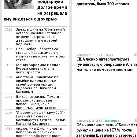
Бондарчука
двигатель, было 300 человек
долгое время
не разрешала
ему видеться с дочерью
Звезда фильма "Обитаемый
22:12
остров" Василий Степанов
не хочет встречаться с
девушками из-за своей
бедности
Оззи Осборн борется со
21:52
страшной зависимостью:
3 августа 2016, 14:24 —
Россия
музыкант не может жить без
США ложно интерпретируют
секса
гуманитарную операцию в Алепп
Ксения Бородина и Ольга
21:07
Бузова соревнуются в
мы только помогаем местным
популярности
жителям - замглавы МИД РФ
Анастасия Волочкова по
20:50
ошибке надела платье
своей дочери Ариши,
подаренное Николаем
Басковым
Шикарная жизнь: Тимати
20:24
продемонстрировал
поклонникам, как он
принимает душ на яхте
"Я дорожу нашей дружбой", -
20:09
Евгений Плющенко
восхищается деятельностью
3 августа 2016, 13:56 —
Экономика
Рамзана Кадырова
Обыкновенные акции "Башнефти
Анджелина Джоли смогла
19:55
рухнули в цене на 17,7 % после
побороть анорексию и
заявления Шувалова о стоимост
поразила общественность