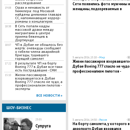
расследование
Сети появились фото мужчины и
Страх и ненависть от
19:08
женщины, подозреваемых в
Гиммлера: под Москвой
убийстве Шеремета
найдены дневники главаря
СС, напоминающие хоррор-
романы о концлагерях
В Сеть попали кадры
18:38
массовой драки между
мигрантами в центре
приема беженцев в
Дортмунде
ЧП в Дубае не обошлось без
18:07
жертв: очевидцы сообщают
о гибели члена аварийной
бригады, тушившего
3 августа 2016, 15:10 —
Мир
горящий самолет
Жизни пассажиров взорвавшегос
В результате ЧП на борту
17:22
Дубае Boeing 777 спасло не чудо,
Boeing 777 в Дубае все-таки
есть пострадавшие - СМИ
профессионализм пилотов -
Жизни пассажиров
15:10
эксперты
взорвавшегося в Дубае
Boeing 777 спасло не чудо, а
профессионализм пилотов -
эксперты
ВСЕ НОВОСТИ »
ШОУ-БИЗНЕС
23:05
3 августа 2016, 14:50 —
Россия
На борту самолета, у которого в
Супруга
аэропорту Дубая взорвался