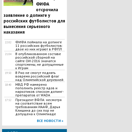
ФИФА
отсрочила
заявление о допинге у
российских футболистов для
вынесения серьезного
наказания
ФИФА поймала на допинге
22:02
11 российских футболистов:
двое из них играют в РФПЛ
В опубликованном составе
21:04
российской сборной на
сайте ОИ-2016 значатся
спортсмены, не допущенные
к Играм
В Рио не смогут поднять
19:50
вовремя российский флаг
над Олимпийской деревней
МВД РФ намерено
18:40
пополнить реестр ядов и
наркотиков списком допинг-
препаратов от WADA
Президент ВФЛА: несмотря
17:52
на соответствие всем
требованиям ИААФ, Дарья
Клишина до сих пор не
допущена к Олимпиаде
ВСЕ НОВОСТИ »