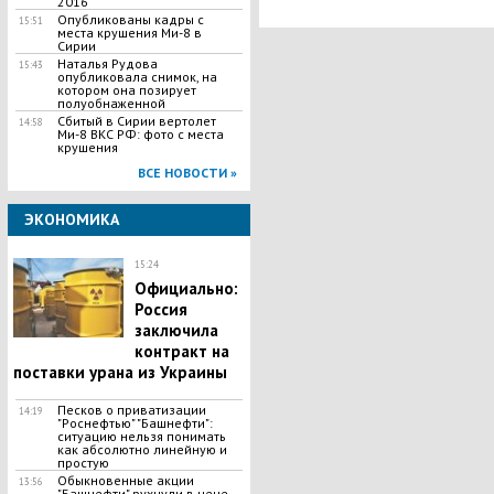
2016
высоте двух метров
Опубликованы кадры с
15:51
места крушения Ми-8 в
Сирии
Наталья Рудова
15:43
опубликовала снимок, на
котором она позирует
полуобнаженной
Сбитый в Сирии вертолет
14:58
Ми-8 ВКС РФ: фото с места
крушения
ВСЕ НОВОСТИ »
ЭКОНОМИКА
15:24
Официально:
Россия
заключила
контракт на
поставки урана из Украины
Песков о приватизации
14:19
"Роснефтью" "Башнефти":
ситуацию нельзя понимать
как абсолютно линейную и
простую
Обыкновенные акции
13:56
"Башнефти" рухнули в цене