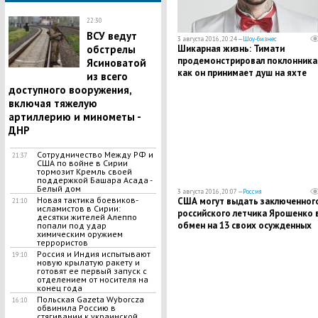
22:30
ВСУ ведут
3 августа 2016, 20:24 —
Шоу-бизнес
Шикарная жизнь: Тимати
обстрелы
продемонстрировал поклонника
Ясиноватой
как он принимает душ на яхте
из всего
доступного вооружения,
включая тяжелую
артиллерию и минометы -
ДНР
Сотрудничество Между РФ и
21:37
США по войне в Сирии
тормозит Кремль своей
поддержкой Башара Асада -
Белый дом
3 августа 2016, 20:07 —
Россия
Новая тактика боевиков-
США могут выдать заключенног
21:10
исламистов в Сирии:
российского летчика Ярошенко 
десятки жителей Алеппо
обмен на 13 своих осужденных
попали под удар
химическим оружием
граждан
террористов
Россия и Индия испытывают
19:10
новую крылатую ракету и
готовят ее первый запуск с
отделением от носителя на
конец года
Польская Gazeta Wyborcza
16:10
обвинила Россию в
стягивании к украинской