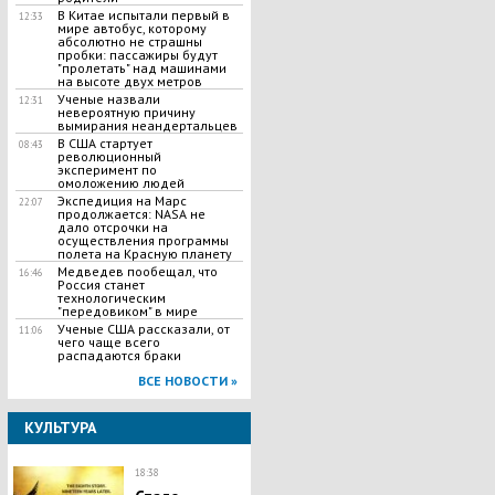
В Китае испытали первый в
12:33
мире автобус, которому
абсолютно не страшны
пробки: пассажиры будут
"пролетать" над машинами
на высоте двух метров
Ученые назвали
12:31
невероятную причину
вымирания неандертальцев
В США стартует
08:43
революционный
эксперимент по
омоложению людей
Экспедиция на Марс
22:07
продолжается: NASA не
дало отсрочки на
осуществления программы
полета на Красную планету
Медведев пообещал, что
16:46
Россия станет
технологическим
"передовиком" в мире
Ученые США рассказали, от
11:06
чего чаще всего
распадаются браки
ВСЕ НОВОСТИ »
КУЛЬТУРА
18:38