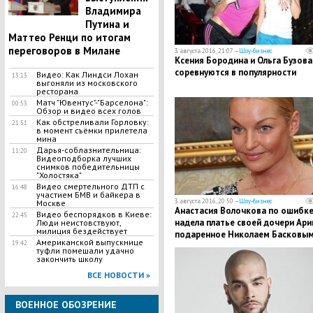
Владимира
Путина и
Маттео Ренци по итогам
переговоров в Милане
3 августа 2016, 21:07 —
Шоу-бизнес
Ксения Бородина и Ольга Бузова
соревнуются в популярности
Видео: Как Линдси Лохан
13:13
выгоняли из московского
ресторана
Матч "Ювентус"-"Барселона":
00:53
Обзор и видео всех голов
Как обстреливали Горловку:
21:51
в момент съёмки прилетела
мина
Дарья-соблазнительница:
11:20
Видеоподборка лучших
снимков победительницы
"Холостяка"
Видео смертельного ДТП с
16:48
участием БМВ и байкера в
3 августа 2016, 20:50 —
Шоу-бизнес
Москве
Анастасия Волочкова по ошибк
Видео беспорядков в Киеве:
22:45
надела платье своей дочери Ари
Люди неистовствуют,
милиция бездействует
подаренное Николаем Басковы
Американской выпускнице
19:42
туфли помешали удачно
закончить школу
ВСЕ НОВОСТИ »
ВОЕННОЕ ОБОЗРЕНИЕ