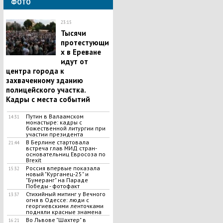
ФОТО
23:15
Тысячи
протестующи
х в Ереване
идут от
центра города к
захваченному зданию
полицейского участка.
Кадры с места событий
Путин в Валаамском
14:31
монастыре: кадры с
божественной литургии при
участии президента
В Берлине стартовала
21:44
встреча глав МИД стран-
основательниц Евросоза по
Brexit
Россия впервые показала
15:32
новый "Курганец-25" и
"Бумеранг" на Параде
Победы - фотофакт
Стихийный митинг у Вечного
13:37
огня в Одессе: люди с
георгиевскими ленточками
подняли красные знамена
Во Львове "Шахтер" в
16:21