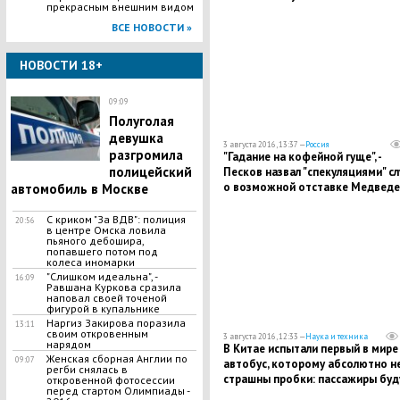
прекрасным внешним видом
госпакета компании
ВСЕ НОВОСТИ »
НОВОСТИ 18+
09:09
Полуголая
девушка
3 августа 2016, 13:37 —
Россия
разгромила
"Гадание на кофейной гуще", -
полицейский
Песков назвал "спекуляциями" сл
о возможной отставке Медведе
автомобиль в Москве
С криком "За ВДВ": полиция
20:56
в центре Омска ловила
пьяного дебошира,
попавшего потом под
колеса иномарки
"Слишком идеальна", -
16:09
Равшана Куркова сразила
наповал своей точеной
фигурой в купальнике
Наргиз Закирова поразила
13:11
своим откровенным
3 августа 2016, 12:33 —
Наука и техника
нарядом
В Китае испытали первый в мире
Женская сборная Англии по
09:07
автобус, которому абсолютно н
регби снялась в
страшны пробки: пассажиры буд
откровенной фотосессии
перед стартом Олимпиады -
"пролетать" над машинами на