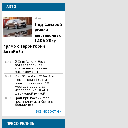
АВТО
20:42
Под Самарой
угнали
выставочную
LADA XRay
прямо с территории
АвтоВАЗа
В Сеть "слили" базу
11:42
автовладельцев -
контактные данные
рассекречены
Из 2015-ый в 2016-ый: в
20:43
Тюменской области
водитель получит 10
месяцев ареста за
исправление ОСАГО
шариковой ручкой
Гран-при России стал
10:56
последним для Квята в
болиде Red Bull
ВСЕ НОВОСТИ »
ПРЕСС-РЕЛИЗЫ