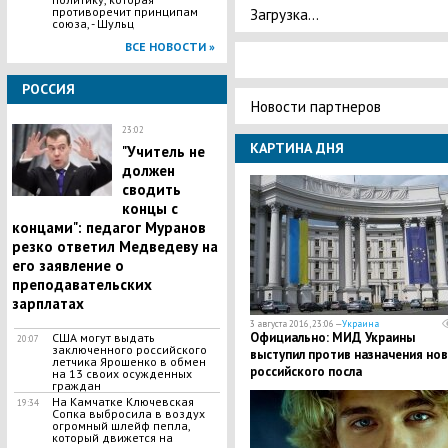
Загрузка...
противоречит принципам
союза, - Шульц
ВСЕ НОВОСТИ »
РОССИЯ
Новости партнеров
23:02
КАРТИНА ДНЯ
"Учитель не
должен
сводить
концы с
концами": педагог Муранов
резко ответил Медведеву на
его заявление о
преподавательских
зарплатах
3 августа 2016, 23:06 —
Украина
Официально: МИД Украины
США могут выдать
20:07
заключенного российского
выступил против назначения но
летчика Ярошенко в обмен
российского посла
на 13 своих осужденных
граждан
На Камчатке Ключевская
19:34
Сопка выбросила в воздух
огромный шлейф пепла,
который движется на