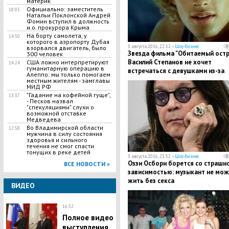
материк
Официально: заместитель
18:05
Натальи Поклонской Андрей
Фомин вступил в должность
и.о. прокурора Крыма
На борту самолета, у
14:50
которого в аэропорту Дубая
3 августа 2016, 22:12 —
Шоу-бизнес
взорвался двигатель, было
Звезда фильма "Обитаемый остр
300 человек
Василий Степанов не хочет
США ложно интерпретируют
14:24
гуманитарную операцию в
встречаться с девушками из-за
Алеппо: мы только помогаем
своей бедности
местным жителям - замглавы
МИД РФ
"Гадание на кофейной гуще",
13:37
- Песков назвал
"спекуляциями" слухи о
возможной отставке
Медведева
Во Владимирской области
12:58
мужчина в силу состояния
здоровья и сильного
течения не смог спасти
тонущих в реке детей
3 августа 2016, 21:52 —
Шоу-бизнес
Оззи Осборн борется со страшн
ВСЕ НОВОСТИ »
зависимостью: музыкант не мож
жить без секса
ВИДЕО
16:52
Полное видео
выступления