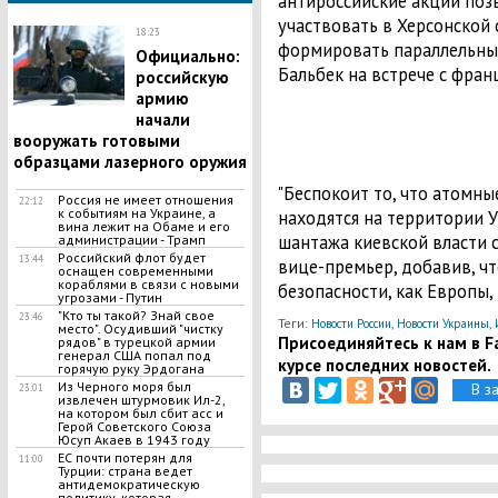
антироссийские акции поз
участвовать в Херсонской 
18:23
формировать параллельные 
Официально:
Бальбек на встрече с фра
российскую
армию
начали
вооружать готовыми
образцами лазерного оружия
"Беспокоит то, что атомны
Россия не имеет отношения
22:12
к событиям на Украине, а
находятся на территории У
вина лежит на Обаме и его
шантажа киевской власти с
администрации - Трамп
Российский флот будет
13:44
вице-премьер, добавив, чт
оснащен современными
кораблями в связи с новыми
безопасности, как Европы, 
угрозами - Путин
"Кто ты такой? Знай свое
23:46
Теги:
,
,
Новости России
Новости Украины
место". Осудивший "чистку
Присоединяйтесь к нам в Fa
рядов" в турецкой армии
генерал США попал под
курсе последних новостей.
горячую руку Эрдогана
Из Черного моря был
В з
23:01
извлечен штурмовик Ил-2,
на котором был сбит асс и
Герой Советского Союза
Юсуп Акаев в 1943 году
ЕС почти потерян для
11:00
Турции: страна ведет
антидемократическую
политику, которая