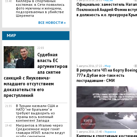
3 августа 2016, 18:05 —
Россия
Киллеры в спортивных
15:40
Официально: заместитель Натал
костюмах: в Сети появились
фото мужчины и женщины,
Поклонской Андрей Фомин всту
подозреваемых в убийстве
в должность и.о. прокурора Кры
Шеремета
ВСЕ НОВОСТИ »
МИР
22:03
Судебная
власть ЕС
аргументиров
3 августа 2016, 17:22 —
Мир
В результате ЧП на борту Boein
ала снятие
777 в Дубае все-таки есть
санкций с Януковича-
пострадавшие - СМИ
младшего отсутствием
доказательств его
преступлений
В Турции назвали США и
21:35
НАТО "не братьями" и
требуют выдворить из
страны весь военный
контингент Запада
Мигрантов в Италию через
19:40
Средиземное море гонят
3 августа 2016, 15:40 —
Украина
главари ИГИЛ: власти ведут
Киллеры в спортивных костюмах
особо секретное