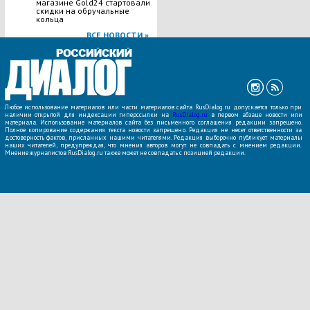
магазине Gold24 стартовали
скидки на обручальные
кольца
ВСЕ НОВОСТИ »
Любое использование материалов или части материалов сайта RusDialog.ru допускается только при
наличии открытой для индексации гиперссылки на
RusDialog.ru
в первом абзаце новости или
материала. Использование материалов сайта без письменного соглашения редакции запрещено.
Полное копирование содержания текста новости запрещено. Редакция не несет ответственности за
достоверность фактов, присланных нашими читателями. Редакция выборочно публикует материалы
наших читателей, предупреждая, что мнения авторов могут не совпадать с мнением редакции.
Мнение журналистов RusDialog.ru также может не совпадать с позицией редакции.