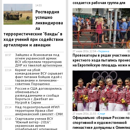
создается рабочая группа для
14:33
переговоров
Росгвардия
успешно
ликвидирова
ла
террористические "банды" в
ходе учений при содействии
артиллерии и авиации
27 июля 2016, 12:34 —
Украина
Зайцево и Ясиноватая под
Провокаторы в рядах участнико
10:37
огнем украинской армии:
крестного хода пытались проне
ВСУ обстреляли территорию
на Европейскую площадь ножи и
ДНР из тяжелой артиллерии
металлические дубинки
Кормят на убой:
22:14
командование ВСУ скрывает
факт питания бойцов едой с
тараканами и личинками -
советник Порошенко
Россия и США договорились
22:08
обмениваться
разведданными и сообща
бороться с Джебхат ан-
Нусрой в Сирии
Над подконтрольной ИГИЛ
23:14
территории Ирака сбит
американский самолет - СМИ
27 июля 2016, 11:55 —
Спорт
Официально: сборные России по
Стартовали учения ВСУ
12:10
"Южный ветер - 2016":
спортивной и художественной
украинская армия
гимнастике допущены к Олимпи
отрабатывает штурмовые