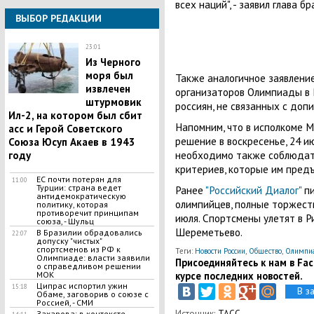
всех наций", - заявил глава 
ВЫБОР РЕДАКЦИИ
23:01
Из Черного
моря был
Также аналогичное заявление
извлечен
организаторов Олимпиады в Р
штурмовик
россиян, не связанных с доп
Ил-2, на котором был сбит
Напомним, что в исполкоме 
асс и Герой Советского
решение в воскресенье, 24 и
Союза Юсуп Акаев в 1943
необходимо также соблюдать
году
критериев, которые им предъ
ЕС почти потерян для
11:00
Турции: страна ведет
Ранее
"Российский Диалог"
пи
антидемократическую
олимпийцев, полные торжеств
политику, которая
противоречит принципам
июля. Спортсмены улетят в 
союза, - Шульц
Шереметьево.
В Бразилии обрадовались
22:07
допуску "чистых"
спортсменов из РФ к
Теги:
Новости России
,
Общество
,
Олимпи
Олимпиаде: власти заявили
Присоединяйтесь к нам в Face
о справедливом решении
курсе последних новостей.
МОК
Ципрас испортил ужин
15:18
В з
Обаме, заговорив о союзе с
Россией, - СМИ
Источник:
ТАСС
Захарова: в контексте