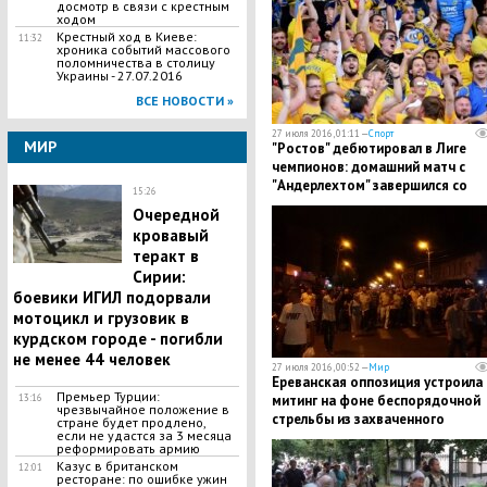
досмотр в связи с крестным
ходом
Крестный ход в Киеве:
11:32
хроника событий массового
поломничества в столицу
Украины - 27.07.2016
ВСЕ НОВОСТИ »
27 июля 2016, 01:11 —
Спорт
МИР
"Ростов" дебютировал в Лиге
чемпионов: домашний матч с
"Андерлехтом" завершился со
15:26
счетом 2:2
Очередной
кровавый
теракт в
Сирии:
боевики ИГИЛ подорвали
мотоцикл и грузовик в
курдском городе - погибли
не менее 44 человек
27 июля 2016, 00:52 —
Мир
Ереванская оппозиция устроила
Премьер Турции:
митинг на фоне беспорядочной
13:16
чрезвычайное положение в
стрельбы из захваченного
стране будет продлено,
если не удастся за 3 месяца
полицейского участка
реформировать армию
Казус в британском
12:01
ресторане: по ошибке ужин