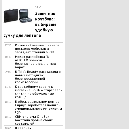
14:55
Защитник
ноутбука:
выбираем
удобную
сумку для лэптопа
Romoss объявила о начале
17:30
поставок мобильных
зарядных станций в РФ
Новая разработка ГК
10:45
АЛЮТЕХ повысит
безопасность роллетных
ворот
В Telo’s Beauty рассказали о
09:05
новых методиках
безоперационной
косметологии
К свадебному сезону в
13:45
магазине Gold24 стартовали
скидки на обручальные
кольца
В образовательном центре
18:15
Сириус заработает полигон
эмоционального интеллекта
Ego
CRM-система OneBox
18:10
восстала против своих
создателей
В салонах
18:00