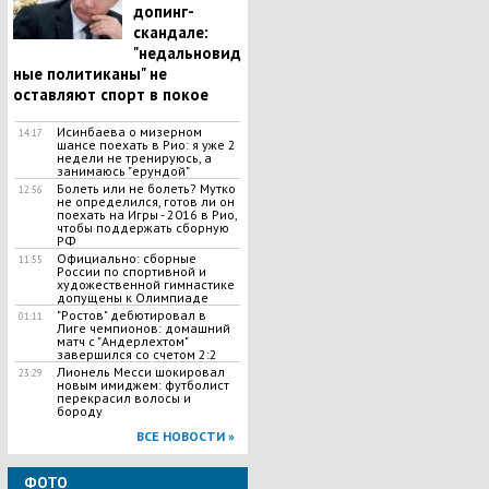
допинг-
скандале:
"недальновид
ные политиканы" не
оставляют спорт в покое
Исинбаева о мизерном
14:17
шансе поехать в Рио: я уже 2
недели не тренируюсь, а
занимаюсь "ерундой"
Болеть или не болеть? Мутко
12:56
не определился, готов ли он
поехать на Игры - 2016 в Рио,
чтобы поддержать сборную
РФ
Официально: сборные
11:55
России по спортивной и
художественной гимнастике
допущены к Олимпиаде
"Ростов" дебютировал в
01:11
Лиге чемпионов: домашний
матч с "Андерлехтом"
завершился со счетом 2:2
Лионель Месси шокировал
23:29
новым имиджем: футболист
перекрасил волосы и
бороду
ВСЕ НОВОСТИ »
ФОТО