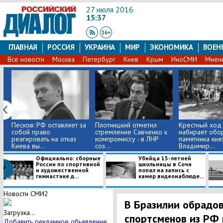
27 июля 2016
15:37
ГЛАВНАЯ
РОССИЯ
УКРАИНА
МИР
ЭКОНОМИКА
ВОЕН
Все новости
Москва
Петербург
Киев
Крым
ИноСМИ
Мнен
Песков: РФ оставляет за
Плотницкий отметил
Крестный ход
собой право
стремление Савченко к
набирает обор
реагировать на отказ
компромиссу - в ЛНР
памятника кня
Киева вы...
соз...
Владимир...
Официально: сборные
Убийца 15-летней
России по спортивной
школьницы в Сочи
и художественной
попал на запись с
гимнастике д...
камер видеонаблюде...
Новости СМИ2
В Бразилии обрадов
Загрузка...
спортсменов из РФ 
Добавить рекламное обьявление