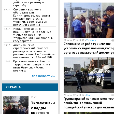
действия и ракетную
стрельбу
Силовики всю ночь
09:57
обстреливали
Коминтерново, заставляя
жителей прятаться в
укрытии: двое граждан
получили ранения
Украинскую армию
12:57
поднимают на недельные
учения по ведению
"территориальной обороны
27 июля 2016, 11:33 —
Украина
государства"
Спешащие на работу киевляне
Американский
23:17
устроили скандал полиции, кото
стратегический самолет-
разведчик шпионил за
организовала жесткий досмотр 
расположенной в Балтийске
связи с крестным ходом
военно-морской базой РФ
Кровавая атака в Алеппо:
18:48
террористы превратили в
пыль базу сирийских
военных
ВСЕ НОВОСТИ »
УКРАИНА
27 июля 2016, 11:19 —
Мир
13:42
Группа врачей попала в плен пос
Эксклюзивны
прибытия в захваченный
полицейский участок для оказан
е кадры
помощи раненым
крестного