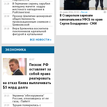
В Германии сириец зарубил
21:28
женщину мачете: кадры
жестокого нападения в
Ройтлингене
26 июля 2016, 21:52 —
Россия
В Ставрополе зарезали
Прохор Шаляпин шокировал
20:58
общественность
замначальника УФСБ по краю
провокационным снимком с
Сергея Бондаренко - СМИ
Гривковской
Вера Брежнева восхитила
20:18
поклонников идеальной
фигурой в купальнике
ВСЕ НОВОСТИ »
ЭКОНОМИКА
13:57
Песков: РФ
оставляет за
собой право
реагировать
на отказ Киева выплачивать
$3 млрд долга
Украина "обезоружила"
20:15
Россию, отказавшись от ее
газа, - Пайетт
Турция помирилась с
19:39