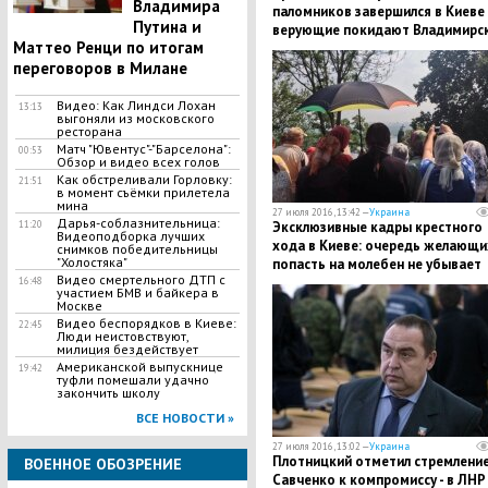
Владимира
паломников завершился в Киеве 
Путина и
верующие покидают Владимирс
Маттео Ренци по итогам
горку
переговоров в Милане
Видео: Как Линдси Лохан
13:13
выгоняли из московского
ресторана
Матч "Ювентус"-"Барселона":
00:53
Обзор и видео всех голов
Как обстреливали Горловку:
21:51
в момент съёмки прилетела
мина
27 июля 2016, 13:42 —
Украина
Дарья-соблазнительница:
Эксклюзивные кадры крестного
11:20
Видеоподборка лучших
хода в Киеве: очередь желающи
снимков победительницы
"Холостяка"
попасть на молебен не убывает
Видео смертельного ДТП с
16:48
участием БМВ и байкера в
Москве
Видео беспорядков в Киеве:
22:45
Люди неистовствуют,
милиция бездействует
Американской выпускнице
19:42
туфли помешали удачно
закончить школу
ВСЕ НОВОСТИ »
27 июля 2016, 13:02 —
Украина
Плотницкий отметил стремлени
ВОЕННОЕ ОБОЗРЕНИЕ
Савченко к компромиссу - в ЛНР