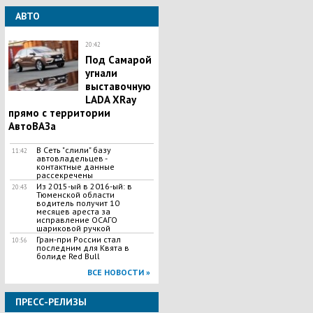
АВТО
20:42
Под Самарой
угнали
выставочную
LADA XRay
прямо с территории
АвтоВАЗа
В Сеть "слили" базу
11:42
автовладельцев -
контактные данные
рассекречены
Из 2015-ый в 2016-ый: в
20:43
Тюменской области
водитель получит 10
месяцев ареста за
исправление ОСАГО
шариковой ручкой
Гран-при России стал
10:56
последним для Квята в
болиде Red Bull
ВСЕ НОВОСТИ »
ПРЕСС-РЕЛИЗЫ