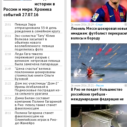
истории в
России и мире. Хроника
событий 27.07.16
Певица Зара
26 июля 2016, 23:29 —
Спорт
23:51
отпраздновала 33-й день
Лионель Месси шокировал новы
рождения в семейном кругу
имиджем: футболист перекраси
Экс-солистка "Тату" Юлия
23:11
волосы и бороду
Волкова засыпает в
объятиях нового
возлюбленного: певица
поделилась фото
Леди Гага тяжело
22:10
переживает разрыв с
женихом: нетрезвая певица
была замечена папарацци
"Цена счастья" велика:
21:49
поклонники шокированы
стоимостью книги Ольги
Бузовой
Дом экс-участницы "Дом-2"
21:22
26 июля 2016, 23:21 —
Россия
Ирины Агибаловой в
В Рио не поедет большинство
Подмосковье пострадал из-
за сильного урагана
российских гребцов -
Дима Билан составит
международная федерация не
20:54
компанию Полине Гагариной
допустила спортсменов к
в Рио: певец также станет
факелоносцем
Олимпиаде
Полина Гагарина станет
20:11
факелоносцем на
Олимпийских играх в Рио-
де-Жанейро