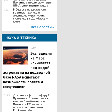
Пальмиры после оккупации
ИГИЛ: уникальные кадры
В Одессе представили
12:23
военную технику и
амуницию украинских
силовиков с Донбасса –
фото
ВСЕ НОВОСТИ »
НАУКА И ТЕХНИКА
15:07
Экспедиция
на Марс
начинается
под водой:
астронавты на подводной
базе NASA испытают
возможности полета и
спецтехники
Догони и сфотографируй
21:03
Пушкина с Ломоносовым,
вместо Бульбазавра и
Пикачу: в РФ вскоре
презентуют аналогию
Pockemon Go