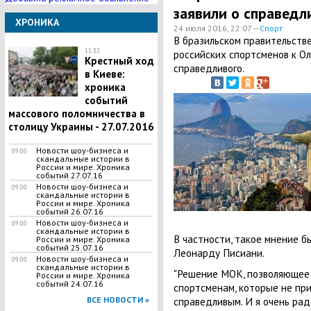
заявили о справед
ХРОНИКА
24 июля 2016, 22:07 —
Спорт
В бразильском правительств
11:32
российских спортсменов к Ол
Крестный ход
справедливого.
в Киеве:
хроника
событий
массового поломничества в
столицу Украины - 27.07.2016
Новости шоу-бизнеса и
09:00
скандальные истории в
России и мире. Хроника
событий 27.07.16
Новости шоу-бизнеса и
09:00
скандальные истории в
России и мире. Хроника
событий 26.07.16
Новости шоу-бизнеса и
09:00
скандальные истории в
В частности, такое мнение б
России и мире. Хроника
событий 25.07.16
Леонарду Писиани.
Новости шоу-бизнеса и
09:00
скандальные истории в
"Решение МОК, позволяющее 
России и мире. Хроника
событий 24.07.16
спортсменам, которые не при
справедливым. И я очень ра
ВСЕ НОВОСТИ »