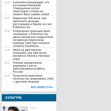
Скептики утверждают, что
20:29
россиянин Валерий
Спиридонов после
пересадки головы не
сможет быть самим собой
Маркетинг XXI века: как
13:09
увеличить доходы
ресторанов и баров за счет
Pokemon Go
Очередное происшествие,
10:48
связанное с Pokemon Go:
двое канадских подростков
незаконно пересекли
границу США при попытке
словить покемона
NASA за две минуты
12:20
показало, как ежечасно
меняется Земля в течение
года
Ученые шокировали
10:41
данными о росте
заболеваемости ВИЧ в
России
Психологи выяснили,
10:29
полезно ли сравнивать себя
с другими людьми
ВСЕ НОВОСТИ »
КУЛЬТУРА
21:35