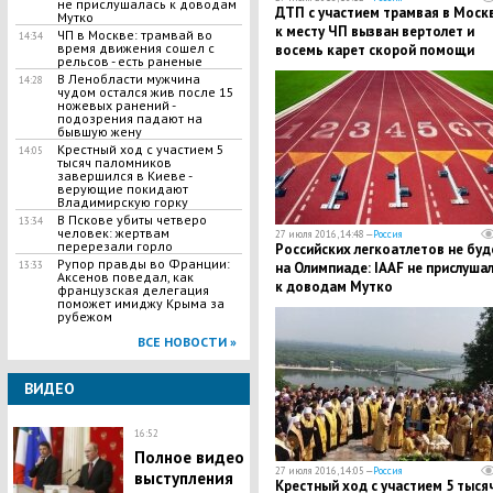
не прислушалась к доводам
ДТП с участием трамвая в Москв
Мутко
к месту ЧП вызван вертолет и
ЧП в Москве: трамвай во
14:34
время движения сошел с
восемь карет скорой помощи
рельсов - есть раненые
В Ленобласти мужчина
14:28
чудом остался жив после 15
ножевых ранений -
подозрения падают на
бывшую жену
Крестный ход с участием 5
14:05
тысяч паломников
завершился в Киеве -
верующие покидают
Владимирскую горку
В Пскове убиты четверо
13:34
человек: жертвам
27 июля 2016, 14:48 —
Россия
перерезали горло
Российских легкоатлетов не буд
Рупор правды во Франции:
на Олимпиаде: IAAF не прислуша
13:33
Аксенов поведал, как
к доводам Мутко
французская делегация
поможет имиджу Крыма за
рубежом
ВСЕ НОВОСТИ »
ВИДЕО
16:52
Полное видео
27 июля 2016, 14:05 —
Россия
выступления
Крестный ход с участием 5 тыся