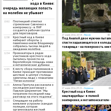
хода в Киеве:
очередь желающих попасть
на молебен не убывает
Плотницкий отметил
13:02
стремление Савченко к
компромиссу - в ЛНР
создается рабочая группа
для переговоров
27 июля 2016, 10:54 —
Россия
Крестный ход в Киеве
12:38
Под Анапой двое мужчин пытал
набирает обороты: у
спасти задыхающегося в колод
памятника князю Владимиру
собрались тысячи людей в
товарища – на поверхность ник
ожидании молебна
не выбрался
Провокаторы в рядах
12:34
участников крестного хода
пытались пронести на
Европейскую площадь ножи
и металлические дубинки
К месту сбора паломников в
12:05
Киеве приходят противники
шествия: в центре столицы
замечены люди с плакатами
"Пятая колонна"
Алена Притула рассказала о
11:35
последнем разговоре с
27 июля 2016, 09:25 —
Украина
Павлом Шереметом: "Мы
Крестный ход в Киеве:
потратили последний наш
нацгвардейцы - в полной
разговор на этого подонка"
экипировке, и металлоискатели -
Спешащие на работу
11:33
киевляне устроили скандал
Крещатике
полиции, которая
организовала жесткий