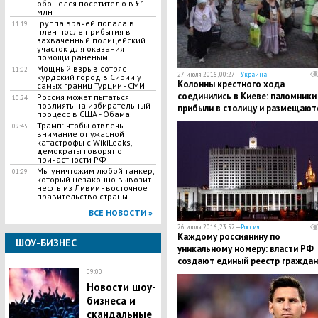
обошелся посетителю в £1
млн
Группа врачей попала в
11:19
плен после прибытия в
захваченный полицейский
участок для оказания
помощи раненым
Мощный взрыв сотряс
11:02
27 июля 2016, 00:27 —
Украина
курдский город в Сирии у
Колонны крестного хода
самых границ Турции - СМИ
соединились в Киеве: паломники
Россия может пытаться
10:24
повлиять на избирательный
прибыли в столицу и размещают
процесс в США - Обама
храмах для молебна
Трамп: чтобы отвлечь
09:45
внимание от ужасной
катастрофы с WikiLeaks,
демократы говорят о
причастности РФ
Мы уничтожим любой танкер,
01:29
который незаконно вывозит
нефть из Ливии - восточное
правительство страны
ВСЕ НОВОСТИ »
26 июля 2016, 23:52 —
Россия
Каждому россиянину по
ШОУ-БИЗНЕС
уникальному номеру: власти РФ
создают единый реестр граждан
куда внесут сведения о населен
09:00
Новости шоу-
бизнеса и
скандальные