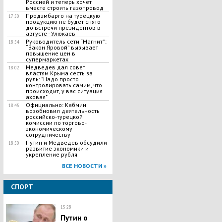
Россией и теперь хочет
вместе строить газопровод
Продэмбарго на турецкую
17:50
продукцию не будет снято
до встречи президентов в
августе - Улюкаев
Руководитель сети “Магнит”:
18:54
“Закон Яровой” вызывает
повышение цен в
супермаркетах
​Медведев дал совет
18:02
властям Крыма сесть за
руль: "Надо просто
контролировать самим, что
происходит, у вас ситуация
аховая"
Официально: Кабмин
18:45
возобновил деятельность
российско-турецкой
комиссии по торгово-
экономическому
сотрудничеству
Путин и Медведев обсудили
18:50
развитие экономики и
укрепление рубля
ВСЕ НОВОСТИ »
СПОРТ
15:28
Путин о