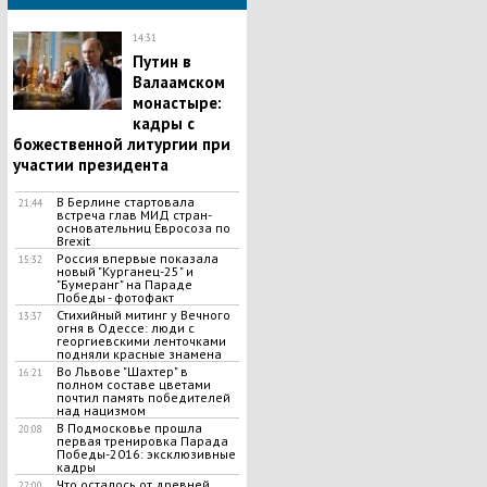
14:31
Путин в
Валаамском
монастыре:
кадры с
божественной литургии при
участии президента
В Берлине стартовала
21:44
встреча глав МИД стран-
основательниц Евросоза по
Brexit
Россия впервые показала
15:32
новый "Курганец-25" и
"Бумеранг" на Параде
Победы - фотофакт
Стихийный митинг у Вечного
13:37
огня в Одессе: люди с
георгиевскими ленточками
подняли красные знамена
Во Львове "Шахтер" в
16:21
полном составе цветами
почтил память победителей
над нацизмом
В Подмосковье прошла
20:08
первая тренировка Парада
Победы-2016: эксклюзивные
кадры
Что осталось от древней
22:00