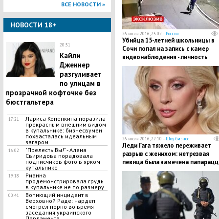
ВСЕ НОВОСТИ »
НОВОСТИ 18+
26 июля 2016, 23:02 —
Россия
Убийца 15-летней школьницы в
20:31
Сочи попал на запись с камер
Кайли
видеонаблюдения - личность
Дженнер
подозреваемого установлена
разгуливает
по улицам в
прозрачной кофточке без
бюстгальтера
Лариса Копенкина поразила
17:21
прекрасным внешним видом
в купальнике: бизнесвумен
похвасталась идеальным
26 июля 2016, 22:10 —
Шоу-бизнес
загаром
Леди Гага тяжело переживает
"Прелесть Вы!" - Алена
16:02
разрыв с женихом: нетрезвая
Свиридова порадовала
певица была замечена папарацц
подписчиков фото в ярком
купальнике
Рианна
19:18
продемонстрировала грудь
в купальнике не по размеру
Вопиющий инцидент в
00:41
Верховной Раде: нардеп
смотрел порно во время
заседания украинского
Парламента