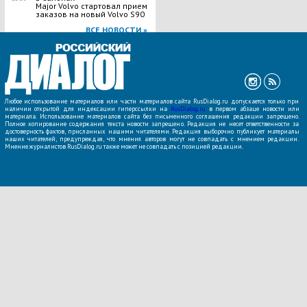
Major Volvo стартовал прием
заказов на новый Volvo S90
ВСЕ НОВОСТИ »
Любое использование материалов или части материалов сайта RusDialog.ru допускается только при
наличии открытой для индексации гиперссылки на
RusDialog.ru
в первом абзаце новости или
материала. Использование материалов сайта без письменного соглашения редакции запрещено.
Полное копирование содержания текста новости запрещено. Редакция не несет ответственности за
достоверность фактов, присланных нашими читателями. Редакция выборочно публикует материалы
наших читателей, предупреждая, что мнения авторов могут не совпадать с мнением редакции.
Мнение журналистов RusDialog.ru также может не совпадать с позицией редакции.