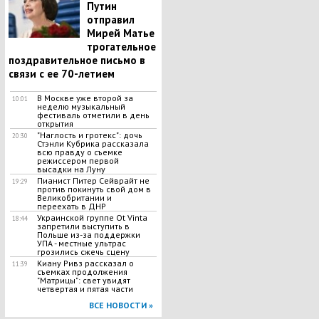
Путин
отправил
Мирей Матье
трогательное
поздравительное письмо в
связи с ее 70-летием
В Москве уже второй за
10:01
неделю музыкальный
фестиваль отметили в день
открытия
"Наглость и гротекс": дочь
20:30
Стэнли Кубрика рассказала
всю правду о съемке
режиссером первой
высадки на Луну
Пианист Питер Сейврайт не
19:29
против покинуть свой дом в
Великобритании и
переехать в ДНР
Украинской группе Ot Vinta
18:44
запретили выступить в
Польше из-за поддержки
УПА - местные ультрас
грозились сжечь сцену
Киану Ривз рассказал о
11:39
съемках продолжения
"Матрицы": свет увидят
четвертая и пятая части
ВСЕ НОВОСТИ »