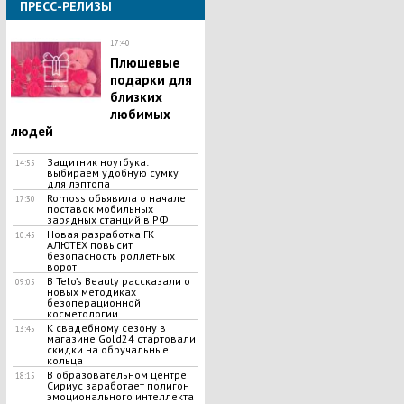
ПРЕСС-РЕЛИЗЫ
17:40
Плюшевые
подарки для
близких
любимых
людей
Защитник ноутбука:
14:55
выбираем удобную сумку
для лэптопа
Romoss объявила о начале
17:30
поставок мобильных
зарядных станций в РФ
Новая разработка ГК
10:45
АЛЮТЕХ повысит
безопасность роллетных
ворот
В Telo’s Beauty рассказали о
09:05
новых методиках
безоперационной
косметологии
К свадебному сезону в
13:45
магазине Gold24 стартовали
скидки на обручальные
кольца
В образовательном центре
18:15
Сириус заработает полигон
эмоционального интеллекта