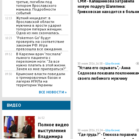
СМИ - Калашникова затравила
третью, погибли под
топором Ярославского
новую подругу Шаляпина:
маньяка. Подробности
Гривковская находится в больн
событий
с инфарктом
Жуткий инцидент: в
12:13
Ярославской области
мужчина в ярости ударил
топором пятерых женщин.
Одна из них скончалась.
"Pokemon Go" будут
10:23
проверять на соответствие
законам РФ. Игра
превзошла все ожидания.
​В Карелии врач "послала"
09:52
пьяного пациента с
переломом ноги: "За все
30 июля 2016, 16:58 —
Шоу-бизнес
нужно платить в этой жизни.
"Устала его скрывать", - Анна
Зачем ко мне приператься?"
Седокова показала поклонника
Крымские власти поведали
09:30
о тренировочных базах и
своего любимого мужчину
лагерях ИГИЛа на
территории Украины
ВСЕ НОВОСТИ »
ВИДЕО
16:52
Полное видео
выступления
30 июля 2016, 15:24 —
Шоу-бизнес
"Где грудь?" - Глюкоза поразила
Владимира