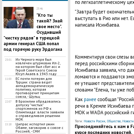
по легкоатлетическому це
23:46
"Завтра будет окончательно
"Кто ты
выступать в Рио или нет. Е
такой? Знай
написала Исинбаева.
свое место".
Осудивший
"чистку рядов" в турецкой
армии генерал США попал
под горячую руку Эрдогана
Комментируя свои слезы в
Из Черного моря был
23:01
перед российскими сборни
извлечен штурмовик Ил-2,
на котором был сбит асс и
Исинбаева заявила, что да
Герой Советского Союза
Юсуп Акаев в 1943 году
ломаются и поддаются эмо
ЕС почти потерян для
11:00
ее утешают представители
Турции: страна ведет
антидемократическую
словами "Елена, ты уже поб
политику, которая
противоречит принципам
союза, - Шульц
Как
ранее
сообщал "Россий
В Бразилии обрадовались
22:07
речи в Кремле Исинбаева 
допуску "чистых"
спортсменов из РФ к
МОК и WADA российский ги
Олимпиаде: власти заявили
о справедливом решении
МОК
Теги:
,
,
Новости России
Общество
Новости
Ципрас испортил ужин
15:18
Присоединяйтесь к нам в Fa
Обаме, заговорив о союзе с
Россией, - СМИ
курсе последних новостей.