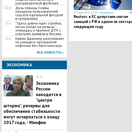
ультракороткой футболке
Дочь певицы Славы
00:18
покорила пользователей
29 июля 2016, 18:19 —
Экономика
соцсети идеальной фигурой
Reuters: в ЕС допустили снятие
в купальнике
санкций с РФ в одном из сектор
"Здесь давно идет стройка,
15:55
следующем году
песок попал на рельсы", -
очевидец о причине ДТП с
участием трамвая в Москве
Кайли Дженнер разгуливает
20:31
по улицам в прозрачной
кофточке без бюстгальтера
ВСЕ НОВОСТИ »
ЭКОНОМИКА
16:13
Экономика
России
находится в
"центре
шторма", резервы для
обеспечения стабильности
могут исчерпаться к концу
2017 года, - Минфин