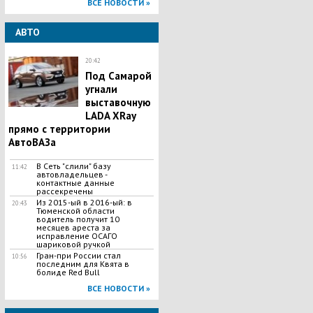
ВСЕ НОВОСТИ »
АВТО
20:42
Под Самарой
угнали
выставочную
LADA XRay
прямо с территории
АвтоВАЗа
В Сеть "слили" базу
11:42
автовладельцев -
контактные данные
рассекречены
Из 2015-ый в 2016-ый: в
20:43
Тюменской области
водитель получит 10
месяцев ареста за
исправление ОСАГО
шариковой ручкой
Гран-при России стал
10:56
последним для Квята в
болиде Red Bull
ВСЕ НОВОСТИ »