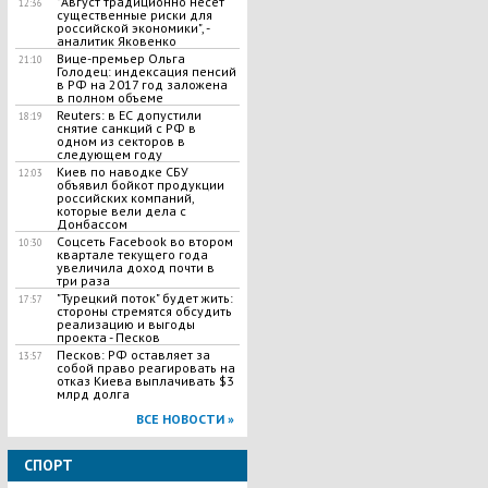
"Август традиционно несет
12:36
существенные риски для
российской экономики", -
аналитик Яковенко
Вице-премьер Ольга
21:10
Голодец: индексация пенсий
в РФ на 2017 год заложена
в полном объеме
Reuters: в ЕС допустили
18:19
снятие санкций с РФ в
одном из секторов в
следующем году
Киев по наводке СБУ
12:03
объявил бойкот продукции
российских компаний,
которые вели дела с
Донбассом
Соцсеть Facebook во втором
10:30
квартале текущего года
увеличила доход почти в
три раза
"Турецкий поток" будет жить:
17:57
стороны стремятся обсудить
реализацию и выгоды
проекта - Песков
Песков: РФ оставляет за
13:57
собой право реагировать на
отказ Киева выплачивать $3
млрд долга
ВСЕ НОВОСТИ »
СПОРТ