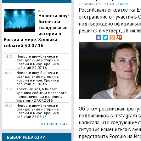
27 июля 2016, 21:48 —
Спорт
Российская легкоатлетка Е
09:00
Новости шоу-
отстранение от участия в 
бизнеса и
подтверждено официально,
скандальные
решится в четверг, 28 июля
истории в
России и мире. Хроника
событий 30.07.16
Новости шоу-бизнеса и
13:22
скандальные истории в
России и мире. Хроника
событий 29.07.16
Новости шоу-бизнеса и
09:00
скандальные истории в
России и мире. Хроника
событий 28.07.16
Крестный ход в Киеве:
11:32
хроника событий массового
поломничества в столицу
Украины - 27.07.2016
Новости шоу-бизнеса и
09:00
Об этом российская прыгу
скандальные истории в
России и мире. Хроника
подписчиков в Instagram в
событий 27.07.16
написала, что следующие с
ВСЕ НОВОСТИ »
ситуация измениться в луч
представить Россию на Игр
ВЫБОР РЕДАКЦИИ