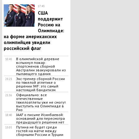
17:43
США
поддержит
Россию на
Олимпиаде:
на форме американских
олимпийцев увидели
российский флаг
​В олимпийской деревне
10:45
вспыхнул пожар:
спортсменов сборной
Австралии эвакуировали из
пылающего здания
Экс-тренер сборной России
23:23
по тяжелой атлетике о
решении IWF: это самый
настоящий бандитизм
Официально: все
21:16
отечественные
тяжелоатлеты уже не смогут
выступить на Олимпиаде в
Рио
IAAF о письме Исинбаевой:
18:40
оснований для пересмотра
предыдущего решения нет
Путина не будет среди
15:05
гостей на матче между
сборными России и Турции