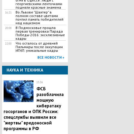
огня в Одессе: люди с
георгиевскими ленточками
подняли красные знамена
Во Львове "Шахтер" в
16:21
полном составе цветами
почтил память победителей
над нацизмом
В Подмосковье прошла
20:08
первая тренировка Парада
Победы-2016: эксклюзивные
кадры
Что осталось от древней
22:00
Пальмиры после оккупации
ИГИЛ: уникальные кадры
ВСЕ НОВОСТИ »
НАУКА И ТЕХНИКА
15:36
​ФСБ
разоблачила
мощную
кибератаку
госорганов и ОПК России:
спецслужбы выявили все
"жертвы" вредоносной
программы в РФ