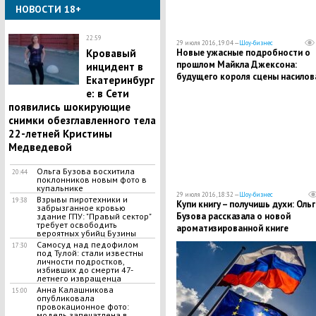
НОВОСТИ 18+
22:59
29 июля 2016, 19:04 —
Шоу-бизнес
Новые ужасные подробности о
Кровавый
прошлом Майкла Джексона:
инцидент в
будущего короля сцены насилов
Екатеринбург
отец
е: в Сети
появились шокирующие
снимки обезглавленного тела
22-летней Кристины
Медведевой
Ольга Бузова восхитила
20:44
поклонников новым фото в
купальнике
29 июля 2016, 18:32 —
Шоу-бизнес
Взрывы пиротехники и
19:38
Купи книгу – получишь духи: Ольг
забрызганное кровью
Бузова рассказала о новой
здание ГПУ: "Правый сектор"
требует освободить
ароматизированной книге
вероятных убийц Бузины
​Самосуд над педофилом
17:30
под Тулой: стали известны
личности подростков,
избивших до смерти 47-
летнего извращенца
Анна Калашникова
15:00
опубликовала
провокационное фото:
модель запечатлена в