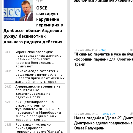
экономики", - аналитик Яковенко
21:37
ОБСЕ
фиксирует
нарушение
перемирия в
Донбассе: вблизи Авдеевки
рухнул беспилотник
дальнего радиуса действия
30 июля 2016, 11:45 —
Мир
Украинская разведка:
20:33
"Я снимаю перчатки и уже не бу
подтвержденных данных о
«хорошим парнем» для Клинтона
наличии российских
ядерных боеголовок в
Трамп
Крыму нет
Войска Асада готовятся к
20:01
решающему штурму Алеппо
– власти призывают местных
жителей покинуть город
Американские военные на
20:57
бронетехнике
десантировались на
одесский пляж
ВСУ целенаправленно
16:03
открыли огонь по
журналистам ЛНР и РФ на
передовой: в Минобороны
30 июля 2016, 09:30 —
Шоу-бизнес
знали о передвижениях
Новая свадьба в "Доме-2": Дми
корреспондентов
Дмитренко сделал предложение
Росгвардия успешно
14:33
Ольге Рапунцель
ликвидировала
террористические "банды" в