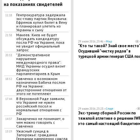
на показаниях свидетелей
Генпрокуратура задержала
11:18
экс-главу партии Януковича:
Ефремов купил билет в Вену
и планировал улететь из
Украины к сыну
Макеев: Киев не будет
21:58
обсуждать кандидатуру
29 июля 2016, 23:46 —
Мир
посла РФ на Украине, пока
"Кто ты такой? Знай свое место"
не увидит официальный
запрос
Осудивший "чистку рядов" в
"Демонстративное
20:53
турецкой армии генерал США по
нарушение
под горячую руку Эрдогана
международного права":
МИД Украины осудил визит
французских
парламентариев в Крым
Савченко о возможном
18:52
назначении Бабича послом
РФ на Украине:
двусторонние отношения от
этого не потеплеют
В Верховной Раде заявили,
17:44
что Украине не нужен
российский посол и
29 июля 2016, 23:23 —
Спорт
нормальные отношения с
Экс-тренер сборной России по
РФ
тяжелой атлетике о решении IWF
Захарченко не понимает, о
14:37
чем можно говорить с
это самый настоящий бандитиз
Савченко
Ужасный суицид в
13:19
Запорожье: гражданка
Германии намеренно сожгла