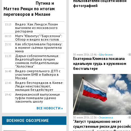
пользователей соцсети новой
Путина и
фотографией
Маттео Ренци по итогам
переговоров в Милане
Видео: Как Линдси Лохан
13:13
выгоняли из московского
ресторана
Матч "Ювентус"-"Барселона":
00:53
Обзор и видео всех голов
Как обстреливали Горловку:
21:51
в момент съёмки прилетела
мина
30 июля 2016, 13:46 —
Шоу-бизнес
Дарья-соблазнительница:
11:20
Екатерина Климова показала
Видеоподборка лучших
снимков победительницы
идеальную грудь в кружевном
"Холостяка"
бюстгальтере
Видео смертельного ДТП с
16:48
участием БМВ и байкера в
Москве
Видео беспорядков в Киеве:
22:45
Люди неистовствуют,
милиция бездействует
Американской выпускнице
19:42
туфли помешали удачно
закончить школу
ВСЕ НОВОСТИ »
30 июля 2016, 12:36 —
Экономика
ВОЕННОЕ ОБОЗРЕНИЕ
"Август традиционно несет
существенные риски для россий