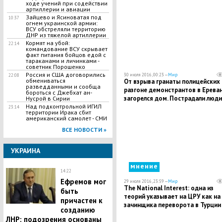
ходе учений при содействии
артиллерии и авиации
Зайцево и Ясиноватая под
10:37
огнем украинской армии:
ВСУ обстреляли территорию
ДНР из тяжелой артиллерии
Кормят на убой:
22:14
командование ВСУ скрывает
факт питания бойцов едой с
тараканами и личинками -
советник Порошенко
Россия и США договорились
30 июля 2016, 00:23 —
Мир
22:08
обмениваться
От взрыва гранаты полицейских 
разведданными и сообща
разгоне демонстрантов в Ерева
бороться с Джебхат ан-
загорелся дом. Пострадали люди
Нусрой в Сирии
Над подконтрольной ИГИЛ
23:14
территории Ирака сбит
американский самолет - СМИ
ВСЕ НОВОСТИ »
УКРАИНА
мнение
14:22
Ефремов мог
29 июля 2016, 23:59 —
Мир
The National Interest: одна из
быть
теорий указывает на ЦРУ как на
причастен к
зачинщика переворота в Турции
созданию
ЛНР: подозрения основаны