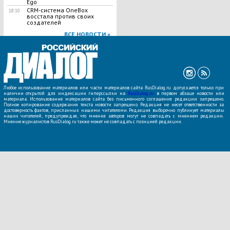
Ego
CRM-система OneBox
18:10
восстала против своих
создателей
ВСЕ НОВОСТИ »
Любое использование материалов или части материалов сайта RusDialog.ru допускается только при
наличии открытой для индексации гиперссылки на
RusDialog.ru
в первом абзаце новости или
материала. Использование материалов сайта без письменного соглашения редакции запрещено.
Полное копирование содержания текста новости запрещено. Редакция не несет ответственности за
достоверность фактов, присланных нашими читателями. Редакция выборочно публикует материалы
наших читателей, предупреждая, что мнения авторов могут не совпадать с мнением редакции.
Мнение журналистов RusDialog.ru также может не совпадать с позицией редакции.