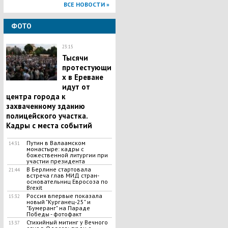
ВСЕ НОВОСТИ »
ФОТО
23:15
Тысячи
протестующи
х в Ереване
идут от
центра города к
захваченному зданию
полицейского участка.
Кадры с места событий
Путин в Валаамском
14:31
монастыре: кадры с
божественной литургии при
участии президента
В Берлине стартовала
21:44
встреча глав МИД стран-
основательниц Евросоза по
Brexit
Россия впервые показала
15:32
новый "Курганец-25" и
"Бумеранг" на Параде
Победы - фотофакт
Стихийный митинг у Вечного
13:37