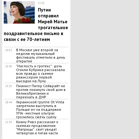
21:35
Путин
отправил
Мирей Матье
трогательное
поздравительное письмо в
связи с ее 70-летием
В Москве уже второй за
10:01
неделю музыкальный
фестиваль отметили в день
открытия
"Наглость и гротекс": дочь
20:30
Стэнли Кубрика рассказала
всю правду о съемке
режиссером первой
высадки на Луну
Пианист Питер Сейврайт не
19:29
против покинуть свой дом в
Великобритании и
переехать в ДНР
Украинской группе Ot Vinta
18:44
запретили выступить в
Польше из-за поддержки
УПА - местные ультрас
грозились сжечь сцену
Киану Ривз рассказал о
11:39
съемках продолжения
"Матрицы": свет увидят
четвертая и пятая части