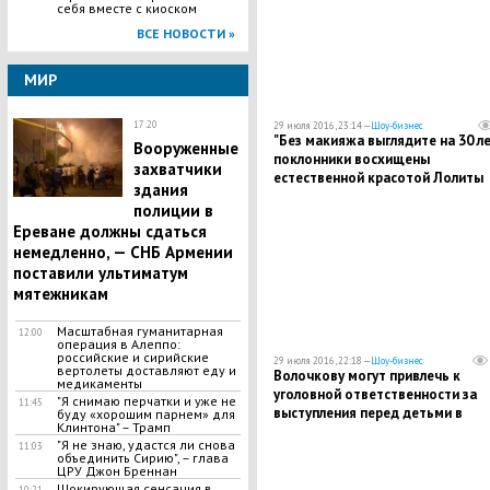
себя вместе с киоском
ВСЕ НОВОСТИ »
МИР
17:20
29 июля 2016, 23:14 —
Шоу-бизнес
"Без макияжа выглядите на 30 ле
​Вооруженные
поклонники восхищены
захватчики
естественной красотой Лолиты
здания
полиции в
Ереване должны сдаться
немедленно, — СНБ Армении
поставили ультиматум
мятежникам
​Масштабная гуманитарная
12:00
операция в Алеппо:
российские и сирийские
29 июля 2016, 22:18 —
Шоу-бизнес
вертолеты доставляют еду и
Волочкову могут привлечь к
медикаменты
уголовной ответственности за
"Я снимаю перчатки и уже не
11:45
выступления перед детьми в
буду «хорошим парнем» для
Клинтона" – Трамп
эротических костюмах
"Я не знаю, удастся ли снова
11:03
объединить Сирию", – глава
ЦРУ Джон Бреннан
​Шокирующая сенсация в
10:21