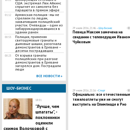
США: экстремал Люк Айкинс
спрыгнет из самолета без
парашюта в прямом эфире
Армянская полиция - мы не
01:12
стреляем по людям,
захватившим полицейский
участок. Очевидцы – один из
29 июля 2016, 21:46 —
Шоу-бизнес
забаррикадировавшихся в
Певица Максим замечена на
здании ранен
свидании с телеведущим Ивано
Полиция, применяя
00:53
светошумовые гранаты и
Чуйковым
дымовые шашки, разогнала
демонстрантов в Ереване –
десятки пострадавших
От взрыва гранаты
00:23
полицейских при разгоне
демонстрантов в Ереване
загорелся дом. Пострадали
люди
ВСЕ НОВОСТИ »
ШОУ-БИЗНЕС
29 июля 2016, 21:16 —
Спорт
Официально: все отечественные
тяжелоатлеты уже не смогут
18:01
выступить на Олимпиаде в Рио
"Лучше, чем
шпагаты", -
поклонники
оценили
снимок Волочковой с