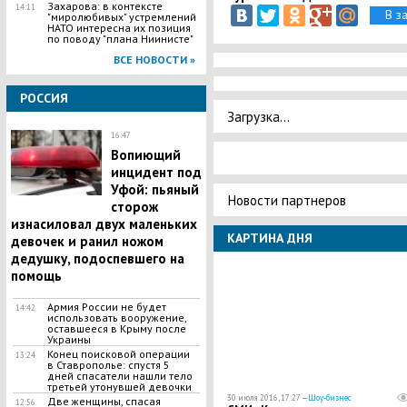
Захарова: в контексте
14:11
В з
"миролюбивых" устремлений
НАТО интересна их позиция
по поводу "плана Ниинисте"
ВСЕ НОВОСТИ »
РОССИЯ
Загрузка...
16:47
​Вопиющий
инцидент под
Уфой: пьяный
Новости партнеров
сторож
изнасиловал двух маленьких
КАРТИНА ДНЯ
девочек и ранил ножом
дедушку, подоспевшего на
помощь
Армия России не будет
14:42
использовать вооружение,
оставшееся в Крыму после
Украины
​Конец поисковой операции
13:24
в Ставрополье: спустя 5
дней спасатели нашли тело
третьей утонувшей девочки
30 июля 2016, 17:27 —
Шоу-бизнес
Две женщины, спасая
12:56