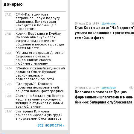
дочерью
СМИ - Калашникова
17:27
затравила новую подругу
Шаляпина: Гривковская
29 июля 2016, 19:59 —
Шоу-бизнес
находится в больнице с
Стас Костюшкин из "Чай вдвоем
инфарктом
умилил поклонников трогательн
Ксения Бородина и Курбан
17:10
Омаров обманули всех:
семейным фото
супруги поддерживают
общение и весело проводят
время вместе
"Устала его скрывать", - Анна
16:58
Седокова показала
поклонникам своего
любимого мужчину
"Убейся, пожалуйста", - новый
16:04
ролик от Ольги Бузовой
раскритиковали
пользователи соцсети
"Где грудь?" - Глюкоза
15:24
поразила пользователей
29 июля 2016, 19:39 —
Шоу-бизнес
соцсети новой фотографией
Волочкова покоряет Грецию
Светлана Бондарчук быстро
15:08
фирменными шпагатами в мини-
нашла замену экс-супругу:
бикини: балерина опубликовала
женщина отдыхает с новым
возлюбленным
скандальные фото
Екатерина Климова
13:46
показала идеальную грудь
в кружевном бюстгальтере
ВСЕ НОВОСТИ »