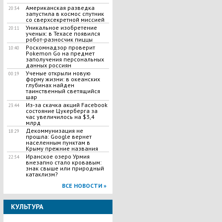
Американская разведка
20:34
запустила в космос спутник
со сверхсекретной миссией
Уникальное изобретение
20:11
ученых: в Техасе появился
робот-разносчик пиццы
Роскомнадзор проверит
10:40
Pokemon Go на предмет
заполучения персональных
данных россиян
Ученые открыли новую
00:19
форму жизни: в океанских
глубинах найден
таинственный светящийся
шар
Из-за скачка акций Facebook
23:44
cостояние Цукерберга за
час увеличилось на $3,4
млрд
Декоммунизация не
18:29
прошла: Google вернет
населенным пунктам в
Крыму прежние названия
Иранское озеро Урмия
22:54
внезапно стало кровавым:
знак свыше или природный
катаклизм?
ВСЕ НОВОСТИ »
КУЛЬТУРА