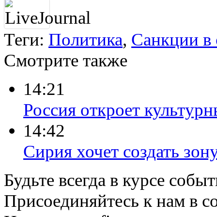
Москве филь...
Минобороны:
Российский
истребитель не
Теги:
Политика
,
Санкции в
нарушал
воздушное
пространство Э...
Смотрите также
Инфляция в
России к концу
года может
14:21
превысить 8%
Россия откроет культурн
​В скором времени
Китай и Россия
подпишут
14:42
контракту на
поставку новейш...
Сирия хочет создать зон
Игорь Стрелков:
Киев готовит
прорыв, который
может стать
Будьте всегда в курсе соб
крупнейшим по...
Вечер с
Присоединяйтесь к нам в с
Владимиром
Соловьевым. Эфир
от 21.10.2014.