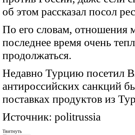
об этом рассказал посол р
Гитлер и
Муссолини
рекламируют
сливки в
По его словам, отношения 
Швейцарии
последнее время очень теп
​Специалисты
будут тестировать
связь с МКС
налаженную через
продолжаться.
новейшие с...
​К концу 2015 года
Недавно Турцию посетил В
завершится
испытание
новейшей версии
антироссийских санкций бы
бронемашины «Т...
Шойгу: учения
поставках продуктов из Тур
"Восток-2014"
показали наши
слабые и сильные
стороны
Источник: politrussia
Подробности
нападения на
активистов НОДа
Твитнуть
во время показа в