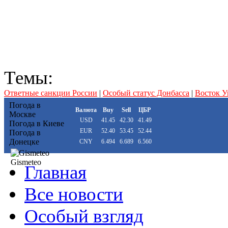
Темы:
Ответные санкции России
|
Особый статус Донбасса
|
Восток 
Погода в
Валюта
Buy
Sell
ЦБР
Москве
USD
41.45
42.30
41.49
Погода в Киеве
EUR
52.40
53.45
52.44
Погода в
Донецке
CNY
6.494
6.689
6.560
Gismeteo
Главная
Все новости
Особый взгляд