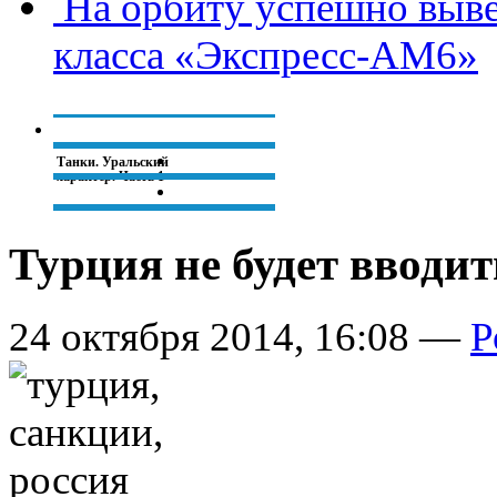
​На орбиту успешно выв
класса «Экспресс-АМ6»
Танки. Уральский
характер. Часть 1
Турция не будет вводи
В ДНР
официально
переходят на
донецкое время
24 октября 2014, 16:08 —
Р
Владимир Путин
признал, что
помог бежать
Януковичу
Турция не будет
вводить санкции в
отношении России