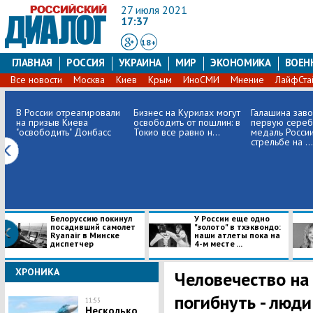
27 июля 2021
17:37
18+
ГЛАВНАЯ
РОССИЯ
УКРАИНА
МИР
ЭКОНОМИКА
ВОЕН
Все новости
Москва
Киев
Крым
ИноСМИ
Мнение
ЛайфСта
В России отреагировали
Бизнес на Курилах могут
Галашина зав
на призыв Киева
освободить от пошлин: в
первую сере
"освободить" Донбасс
Токио все равно н...
медаль России
стрельбе на ...
Белоруссию покинул
У России еще одно
посадивший самолет
"золото" в тхэквондо:
Ryanair в Минске
наши атлеты пока на
диспетчер
4-м месте ...
ХРОНИКА
Человечество на
погибнуть - люд
11:55
Несколько