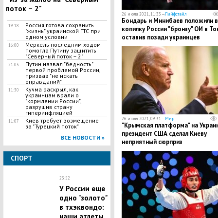
поток – 2"
26 июля 2021, 11:33 —
Лайфстайл
​Бондарь и Минибаев положили в
Россия готова сохранить
19:18
копилку России "бронзу" ОИ в То
"жизнь" украинской ГТС при
оставив позади украинцев
одном условии
Меркель последним ходом
16:00
помогла Путину защитить
"Северный поток – 2"
Путин назвал "бедность"
21:03
первой проблемой России,
призвав "не искать
оправданий"
Кучма раскрыл, как
11:30
украинцам врали о
"кормлении России",
разрушив страну
гиперинфляцией
26 июля 2021, 09:31 —
Мир
Киев требует возмещение
11:07
​"Крымская платформа" на Украин
за "Турецкий поток"
президент США сделал Киеву
ВСЕ НОВОСТИ »
неприятный сюрприз
СПОРТ
23:52
У России еще
одно "золото"
в тхэквондо:
наши атлеты