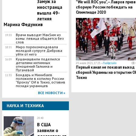
Замуж за
"We will ROC you", – Лавров призв
иностранца
сборную России побеждать на
Олимпиаде 2020
вышла 49-
летняя
Марина Федункив
Врачи выводят МакSим из
19:33
комы: певица общается без
слов
Миро порекомендовала
18:55
молодой супруге Диброва
уйти от него
Кушанашвили поделился
16:09
деталями интимных
23 июля 2021, 17:25 —
Лайфстайл
отношений Галкина и
Первый канал не показал выход
Пугачевой
сборной Украины на открытии О
​Бондарь и Минибаев
11:33
Токио
положили в копилку России
"бронзу" ОИ в Токио, оставив
позади украинцев
ВСЕ НОВОСТИ »
НАУКА И ТЕХНИКА
20:40
В США
заявили о