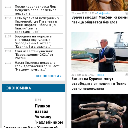
После коронавируса Лев
21:15
Лещенко перенес четыре
инфаркта
26 июля 2021, 19:33 —
Лайфстайл
Врачи выводят МакSим из комы
Сеть бурлит от вечеринки у
17:30
Ивлеевой, где Пугачева в
певица общается без слов
мини-шортах – "богиня", а
Галкин "спит в
холодильнике"
Бородина на морозе в
11:39
снегопад окунулась в
"молодильный котел":
"Ксения, Вы в сказке…"
Стал известен участник
22:51
"Евровидения - 2021" от
России
Настя Ивлеева показала
21:10
свои достижения за 10 лет:
"Машину помыла…"
26 июля 2021, 17:51 —
Россия
ВСЕ НОВОСТИ »
Бизнес на Курилах могут
освободить от пошлин: в Токио 
ЭКОНОМИКА
равно недовольны
15:01
Пушков
назвал
Украину
"нахлебником
" из-за жалоб на "Северный