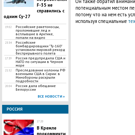
Он также обратил внимани
F-35 не
потенциальным местом пер
справились с
потому что на нем есть усл
одним Су-27
используя специальные
те
Российские ракетоносцы,
19:02
проломившие лед и
всплывшие в Арктике,
попали на видео
Российские
23:34
бомбардировщики "Ту-160"
установили мировой рекорд
беспрерывного полета
Россия предупредила США и
17:39
НАТО по ситуации в Черном
море
Преследование колонны РФ
21:52
военными США в Сирии: в
Минобороны раскрыли
подробности
Россия дала обещание
20:04
Белоруссии
ВСЕ НОВОСТИ »
РОССИЯ
17:20
В Кремле
прокомменти