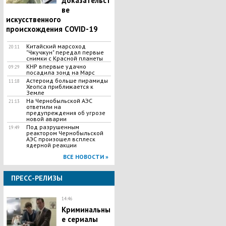
доказательст
ве
искусственного
происхождения COVID-19
Китайский марсоход
20:11
"Чжучжун" передал первые
снимки с Красной планеты
КНР впервые удачно
09:29
посадила зонд на Марс
Астероид больше пирамиды
11:18
Хеопса приближается к
Земле
На Чернобыльской АЭС
21:13
ответили на
предупреждения об угрозе
новой аварии
Под разрушенным
19:49
реактором Чернобыльской
АЭС произошел всплеск
ядерной реакции
ВСЕ НОВОСТИ »
ПРЕСС-РЕЛИЗЫ
14:46
Криминальны
е сериалы