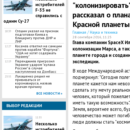
"колонизировать"
истребителей
F-35 не
рассказал о план
справились с
одним Су-27
Красной планеты
Стешин указал на признак
/
18:39
Главная
Наука и техника
подготовки Киева к
28 сентября 2016, 11:25
блицкригу против ДНР и
ЛНР
​Глава компании SpaceX И
​Косачев ответил на санкции
12:27
колонизации Марса, а та
против корабля "Фортуна":
"США не хотят содержать
планете города и созда
Украину"
экспедиции.
Перенджиев пригрозил
12:19
Украине ударом "кулака
России" в случае
В ходе Международной ас
наступления на Донбасс
Лукашенко решил не
подчеркнул: "Сегодня поле
23:55
прививаться от
планете кажется нам нево
коронавируса, назвав
врачам причину
сделать эту мечту реально
ВСЕ НОВОСТИ »
человек, который пожелает
иметь такую возможность"
ВЫБОР РЕДАКЦИИ
Земля, вероятнее всего, бу
человечество может погибну
11:55
люди должны стать "косми
Несколько
истребителей