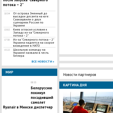
потока – 2"
​От острова Змеиный до
10:34
высадки десанта на юге:
Саакашвили о двух
сценариях России по
Украине
Киев огласил условия к
13:02
Западу из-за "Северного
потока – 2"
Из-за "Северного потока – 2"
17:30
Украина надеется на скорое
вхождение в НАТО
Школьную команду на
15:22
Украине назвали в честь
Гитлера
ВСЕ НОВОСТИ »
МИР
Новости партнеров
08:53
КАРТИНА ДНЯ
Белоруссию
покинул
посадивший
самолет
Ryanair в Минске диспетчер