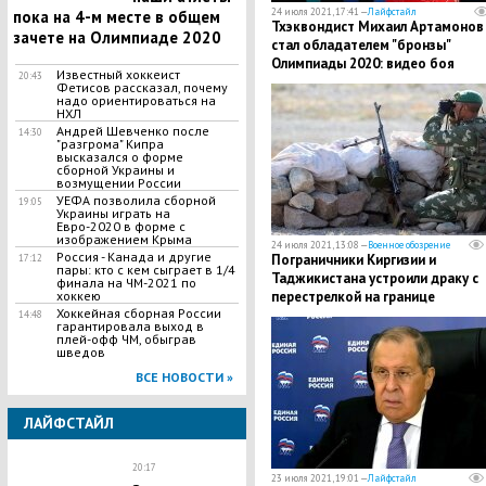
24 июля 2021, 17:41 —
Лайфстайл
пока на 4-м месте в общем
Тхэквондист Михаил Артамонов
зачете на Олимпиаде 2020
стал обладателем "бронзы"
Олимпиады 2020: видео боя
Известный хоккеист
20:43
Фетисов рассказал, почему
надо ориентироваться на
НХЛ
Андрей Шевченко после
14:30
"разгрома" Кипра
высказался о форме
сборной Украины и
возмущении России
УЕФА позволила сборной
19:05
Украины играть на
Евро-2020 в форме с
изображением Крыма
24 июля 2021, 13:08 —
Военное обозрение
Россия - Канада и другие
Пограничники Киргизии и
17:12
пары: кто с кем сыграет в 1/4
Таджикистана устроили драку с
финала на ЧМ-2021 по
перестрелкой на границе
хоккею
Хоккейная сборная России
14:48
гарантировала выход в
плей-офф ЧМ, обыграв
шведов
ВСЕ НОВОСТИ »
ЛАЙФСТАЙЛ
20:17
23 июля 2021, 19:01 —
Лайфстайл