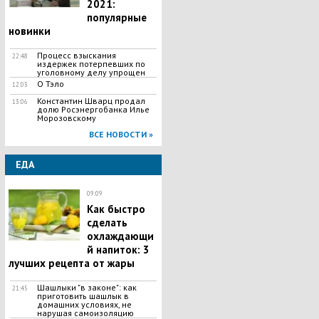
2021:
популярные
новинки
Процесс взыскания
22:48
издержек потерпевших по
уголовному делу упрощен
О Тэло
12:03
Константин Шварц продал
13:06
долю Росэнергобанка Илье
Морозовскому
ВСЕ НОВОСТИ »
ЕДА
09:09
Как быстро
сделать
охлаждающи
й напиток: 3
лучших рецепта от жары
Шашлыки "в законе": как
21:45
приготовить шашлык в
домашних условиях, не
нарушая самоизоляцию