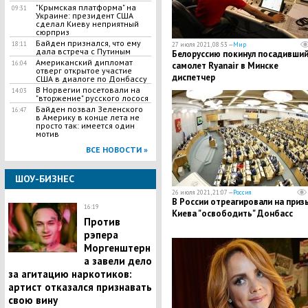
​"Крымская платформа" на
09:31
Украине: президент США
сделал Киеву неприятный
сюрприз
Байден признался, что ему
18:11
27 июля 2021, 08:53 —
Мир
дала встреча с Путиным
Белоруссию покинул посадивши
Американский дипломат
16:04
самолет Ryanair в Минске
отверг открытое участие
диспетчер
США в диалоге по Донбассу
В Норвегии посетовали на
14:03
"вторжение" русского лосося
Байден позвал Зеленского
16:47
в Америку в конце лета не
просто так: имеется один
мотив
ВСЕ НОВОСТИ »
ШОУ-БИЗНЕС
26 июля 2021, 21:07 —
Россия
В России отреагировали на приз
16:19
Киева "освободить" Донбасс
Против
рэпера
Моргенштерн
а завели дело
за агитацию наркотиков:
артист отказался признавать
свою вину