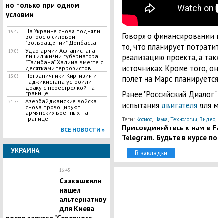
но только при одном
условии
​На Украине снова подняли
15:47
Говоря о финансировании 
вопрос о силовом
"возвращении" Донбасса
то, что планирует потрати
Удар армии Афганистана
19:03
реализацию проекта, а так
лишил жизни губернатора
"Талибана" Халима вместе с
источниках. Кроме того, о
десятками террористов
Пограничники Киргизии и
полет на Марс планируется
13:08
Таджикистана устроили
драку с перестрелкой на
Ранее "Российский Диалог"
границе
Азербайджанские войска
21:53
испытания
двигателя
для м
снова провоцируют
армянских военных на
границе
Теги:
,
,
,
,
Космос
Наука
Технологии
Видео
Присоединяйтесь к нам в Fa
ВСЕ НОВОСТИ »
Telegram. Будьте в курсе п
УКРАИНА
В закладки
16:45
Саакашвили
нашел
альтернативу
для Киева
после запуска "Северного