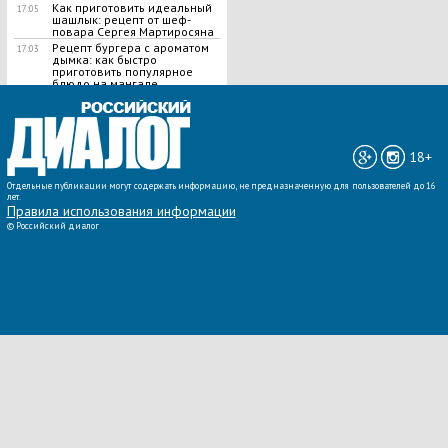
Как приготовить идеальный
17:05
шашлык​: рецепт от шеф-
повара Сергея Мартиросяна
Рецепт бургера с ароматом
17:03
дымка: как быстро
приготовить популярное
блюдо на мангале
ВСЕ НОВОСТИ »
18+
Отдельные публикации могут содержать информацию, не предназначенную для пользователей до 16
лет.
Правила использования информации
©
Российский диалог