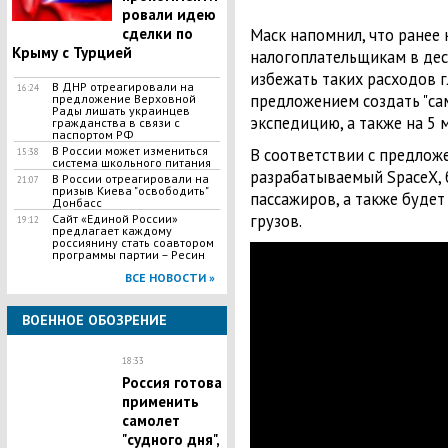
ровали идею
сделки по
Маск напомнил, что ранее
Крыму с Турцией
налогоплательщикам в дес
избежать таких расходов 
В ДНР отреагировали на
16:24
предложением создать "с
предложение Верховной
Рады лишать украинцев
экспедицию, а также на 5 
гражданства в связи с
паспортом РФ
В России может измениться
В соответствии с предлож
15:38
система школьного питания
разрабатываемый SpaceX, 
В России отреагировали на
21:07
призыв Киева "освободить"
пассажиров, а также будет
Донбасс
грузов.
Сайт «Единой России»
19:12
предлагает каждому
россиянину стать соавтором
программы партии – Ресин
ВСЕ НОВОСТИ »
ВОЕННОЕ ОБОЗРЕНИЕ
18:33
​Россия готова
применить
самолет
"судного дня",