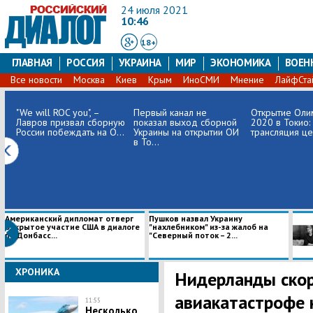
24 июля 2021
10:46
18+
ГЛАВНАЯ
РОССИЯ
УКРАИНА
МИР
ЭКОНОМИКА
ВОЕН
Все новости
Москва
Киев
Крым
ИноСМИ
Мнение
ЛайфСта
"We will ROC you", –
Первый канал не
Открытие Оли
Лавров призвал сборную
показал выход сборной
2020 в Токио:
России побеждать на О...
Украины на открытии ОИ
трансляция ц
в То...
Американский дипломат отверг
Пушков назвал Украину
открытое участие США в диалоге
"нахлебником" из-за жалоб на
по Донбасс...
"Северный поток – 2...
ХРОНИКА
Нидерланды скор
авиакатастрофе 
11:55
Несколько