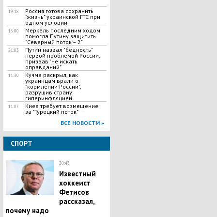
Россия готова сохранить
19:18
"жизнь" украинской ГТС при
одном условии
Меркель последним ходом
16:00
помогла Путину защитить
"Северный поток – 2"
Путин назвал "бедность"
21:03
первой проблемой России,
призвав "не искать
оправданий"
Кучма раскрыл, как
11:30
украинцам врали о
"кормлении России",
разрушив страну
гиперинфляцией
Киев требует возмещение
11:07
за "Турецкий поток"
ВСЕ НОВОСТИ »
СПОРТ
20:43
Известный
хоккеист
Фетисов
рассказал,
почему надо