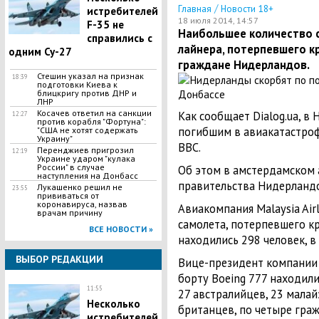
/
Главная
Новости 18+
истребителей
18 июля 2014, 14:57
F-35 не
​Наибольшее количество 
справились с
лайнера, потерпевшего к
одним Су-27
граждане Нидерландов.
Стешин указал на признак
18:39
подготовки Киева к
блицкригу против ДНР и
ЛНР
​Косачев ответил на санкции
Как сообщает Dialog.ua, в
12:27
против корабля "Фортуна":
погибшим в авиакатастроф
"США не хотят содержать
Украину"
ВВС.
Перенджиев пригрозил
12:19
Украине ударом "кулака
России" в случае
Об этом в амстердамском 
наступления на Донбасс
правительства Нидерланд
Лукашенко решил не
23:55
прививаться от
коронавируса, назвав
Авиакомпания Malaysia Airl
врачам причину
самолета, потерпевшего к
ВСЕ НОВОСТИ »
находились 298 человек, в 
ВЫБОР РЕДАКЦИИ
Вице-президент компании 
борту Boeing 777 находил
11:55
27 австралийцев, 23 малай
Несколько
британцев, по четыре граж
истребителей