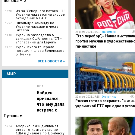
потока – 2"
Из-за "Северного потока – 2"
17:30
Украина надеется на скорое
вхождение в НАТО
Школьную команду на
15:22
Украине назвали в честь
Гитлера
23 июля 2021, 10:01 —
Лайфстайл
Украина разглядела в
11:40
"Это перебор", – Навка выступил
санкциях США против "СП –
против мужчин в художественн
2" спасение для Европы
гимнастике
Украинского генерала
09:02
потешили слова Зеленского
о Путине
ВСЕ НОВОСТИ »
МИР
18:11
Байден
22 июля 2021, 19:18 —
Экономика
признался,
Россия готова сохранить "жизнь
что ему дала
украинской ГТС при одном усло
встреча с
Путиным
Американский дипломат
16:04
отверг открытое участие
США в диалоге по Донбассу