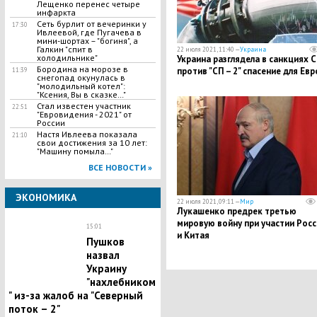
Лещенко перенес четыре
инфаркта
Сеть бурлит от вечеринки у
17:30
Ивлеевой, где Пугачева в
мини-шортах – "богиня", а
Галкин "спит в
22 июля 2021, 11:40 —
Украина
холодильнике"
Украина разглядела в санкциях 
Бородина на морозе в
против "СП – 2" спасение для Ев
11:39
снегопад окунулась в
"молодильный котел":
"Ксения, Вы в сказке…"
Стал известен участник
22:51
"Евровидения - 2021" от
России
Настя Ивлеева показала
21:10
свои достижения за 10 лет:
"Машину помыла…"
ВСЕ НОВОСТИ »
ЭКОНОМИКА
22 июля 2021, 09:11 —
Мир
Лукашенко предрек третью
мировую войну при участии Росс
15:01
и Китая
Пушков
назвал
Украину
"нахлебником
" из-за жалоб на "Северный
поток – 2"