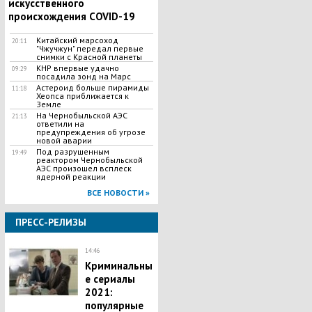
искусственного
происхождения COVID-19
Китайский марсоход
20:11
"Чжучжун" передал первые
снимки с Красной планеты
КНР впервые удачно
09:29
посадила зонд на Марс
Астероид больше пирамиды
11:18
Хеопса приближается к
Земле
На Чернобыльской АЭС
21:13
ответили на
предупреждения об угрозе
новой аварии
Под разрушенным
19:49
реактором Чернобыльской
АЭС произошел всплеск
ядерной реакции
ВСЕ НОВОСТИ »
ПРЕСС-РЕЛИЗЫ
14:46
Криминальны
е сериалы
2021:
популярные