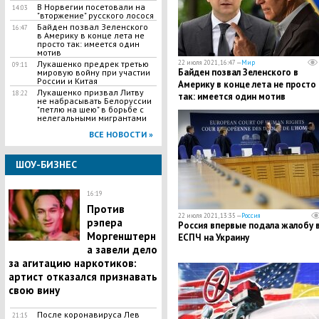
В Норвегии посетовали на
14:03
"вторжение" русского лосося
Байден позвал Зеленского
16:47
в Америку в конце лета не
просто так: имеется один
мотив
Лукашенко предрек третью
22 июля 2021, 16:47 —
Мир
09:11
Байден позвал Зеленского в
мировую войну при участии
России и Китая
Америку в конце лета не просто
Лукашенко призвал Литву
18:22
так: имеется один мотив
не набрасывать Белоруссии
"петлю на шею" в борьбе с
нелегальными мигрантами
ВСЕ НОВОСТИ »
ШОУ-БИЗНЕС
16:19
Против
22 июля 2021, 13:35 —
Россия
рэпера
Россия впервые подала жалобу 
Моргенштерн
ЕСПЧ на Украину
а завели дело
за агитацию наркотиков:
артист отказался признавать
свою вину
После коронавируса Лев
21:15