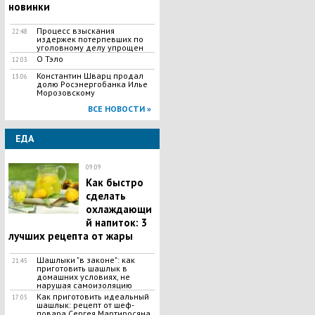
новинки
Процесс взыскания
22:48
издержек потерпевших по
уголовному делу упрощен
О Тэло
12:03
Константин Шварц продал
13:06
долю Росэнергобанка Илье
Морозовскому
ВСЕ НОВОСТИ »
ЕДА
09:09
Как быстро
сделать
охлаждающи
й напиток: 3
лучших рецепта от жары
Шашлыки "в законе": как
21:45
приготовить шашлык в
домашних условиях, не
нарушая самоизоляцию
Как приготовить идеальный
17:05
шашлык​: рецепт от шеф-
повара Сергея Мартиросяна