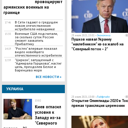
провоцируют
армянских военных на
границе
В Сети гадают о грядущем
17:46
новом отечественном
истребителе-невидимке
Военные США подсчитали,
15:35
23 июля 2021, 15:01 —
Экономика
за сколько суток Россия
Пушков назвал Украину
сможет захватить
Прибалтику
"нахлебником" из-за жалоб на
"Ростех" впервые показал
"Северный поток – 2"
14:19
видео новейшего
отечественного истребителя
"Циркон", запущенный с
12:59
"Адмирала Горшкова", настиг
цель, преодолев Белое и
Баренцево моря
ВСЕ НОВОСТИ »
УКРАИНА
23 июля 2021, 13:00 —
Лайфстайл
Открытие Олимпиады 2020 в Ток
13:02
прямая трансляция церемонии
Киев огласил
условия к
Западу из-за
"Северного