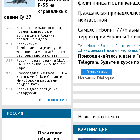
филиппинца и один канаде
F-35 не
справились с
Гражданская принадлежнос
одним Су-27
неизвестной.
Российские ракетоносцы,
19:02
Самолет «Боинг-777» авиак
проломившие лед и
всплывшие в Арктике,
территории Украины 17 ию
попали на видео
Российские
23:34
Теги:
,
,
Новости Донецка
Происшествия
бомбардировщики "Ту-160"
,
ДНР - Донецкая Народная Республика
установили мировой рекорд
Присоединяйтесь к нам в Fa
беспрерывного полета
Россия предупредила США и
17:39
Telegram. Будьте в курсе п
НАТО по ситуации в Черном
море
В закладки
Преследование колонны РФ
21:52
военными США в Сирии: в
Источник: Dialog.ua
Минобороны раскрыли
подробности
Россия дала обещание
20:04
Белоруссии
ВСЕ НОВОСТИ »
РОССИЯ
Новости партнеров
16:07
КАРТИНА ДНЯ
Политолог
объяснил,