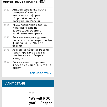
ориентироваться на НХЛ
Андрей Шевченко после
14:30
"разгрома" Кипра
высказался о форме
сборной Украины и
возмущении России
УЕФА позволила сборной
19:05
Украины играть на
Евро-2020 в форме с
изображением Крыма
Россия - Канада и другие
17:12
пары: кто с кем сыграет в 1/4
финала на ЧМ-2021 по
хоккею
Хоккейная сборная России
14:48
гарантировала выход в
плей-офф ЧМ, обыграв
шведов
Россия может отправить
17:44
шведов домой с ЧМ: игра на
вылет
ВСЕ НОВОСТИ »
ЛАЙФСТАЙЛ
19:01
"We will ROC
you", – Лавров