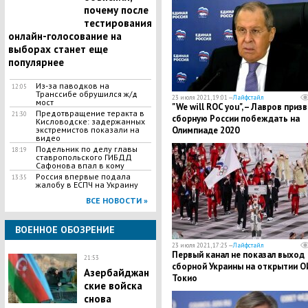
почему после
тестирования
онлайн-голосование на
выборах станет еще
популярнее
Из-за паводков на
12:05
Транссибе обрушился ж/д
23 июля 2021, 19:01 —
Лайфстайл
мост
"We will ROC you", – Лавров призв
Предотвращение теракта в
21:30
сборную России побеждать на
Кисловодске: задержанных
экстремистов показали на
Олимпиаде 2020
видео
Подельник по делу главы
18:19
ставропольского ГИБДД
Сафонова впал в кому
Россия впервые подала
13:35
жалобу в ЕСПЧ на Украину
ВСЕ НОВОСТИ »
ВОЕННОЕ ОБОЗРЕНИЕ
23 июля 2021, 17:25 —
Лайфстайл
Первый канал не показал выход
21:53
сборной Украины на открытии О
Азербайджан
Токио
ские войска
снова