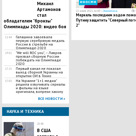
иносми
Михаил
Артамонов
22 июля 2021, 16:00 —
Экономика
стал
Меркель последним ходом помо
Путину защитить "Северный пот
обладателем "бронзы"
2"
Олимпиады 2020: видео боя
Галашина завоевала
11:44
первую серебряную медаль
России в стрельбе на
Олимпиаде-2020
"We will ROC you", – Лавров
19:01
призвал сборную России
побеждать на Олимпиаде
2020
Первый канал не показал
17:25
выход сборной Украины на
открытии ОИ в Токио
На Украине "1+1 медиа"
17:03
решила озвучивать сериалы
и фильмы на языке
оригинала, вопреки закону
ВСЕ НОВОСТИ »
НАУКА И ТЕХНИКА
20:40
В США