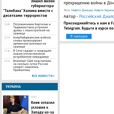
лишил жизни
прекращению войны в Дон
губернатора
"Талибана" Халима вместе с
Теги:
,
Новости Донецка
Новости Украин
десятками террористов
Автор -
Российский Диал
Присоединяйтесь к нам в Fa
Пограничники Киргизии и
13:08
Таджикистана устроили
Telegram. Будьте в курсе п
драку с перестрелкой на
границе
В закладки
Азербайджанские войска
21:53
снова провоцируют
армянских военных на
границе
В Сети гадают о грядущем
17:46
новом отечественном
истребителе-невидимке
Военные США подсчитали,
15:35
за сколько суток Россия
сможет захватить
Прибалтику
ВСЕ НОВОСТИ »
УКРАИНА
13:02
Киев огласил
условия к
Западу из-за