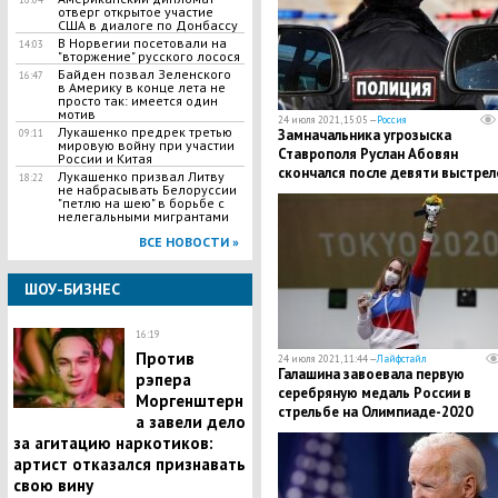
отверг открытое участие
США в диалоге по Донбассу
В Норвегии посетовали на
14:03
"вторжение" русского лосося
Байден позвал Зеленского
16:47
в Америку в конце лета не
просто так: имеется один
мотив
24 июля 2021, 15:05 —
Россия
Лукашенко предрек третью
Замначальника угрозыска
09:11
мировую войну при участии
Ставрополя Руслан Абовян
России и Китая
скончался после девяти выстрел
Лукашенко призвал Литву
18:22
не набрасывать Белоруссии
на парковке
"петлю на шею" в борьбе с
нелегальными мигрантами
ВСЕ НОВОСТИ »
ШОУ-БИЗНЕС
16:19
Против
24 июля 2021, 11:44 —
Лайфстайл
Галашина завоевала первую
рэпера
серебряную медаль России в
Моргенштерн
стрельбе на Олимпиаде-2020
а завели дело
за агитацию наркотиков:
артист отказался признавать
свою вину