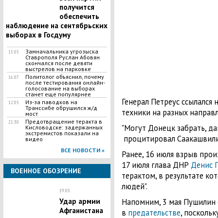
получится
обеспечить
наблюдение на сентябрьских
выборах в Госдуму
Замначальника угрозыска
15:05
Ставрополя Руслан Абовян
скончался после девяти
выстрелов на парковке
Политолог объяснил, почему
16:07
после тестирования онлайн-
голосование на выборах
станет еще популярнее
Генерал Петреус ссылался 
Из-за паводков на
12:05
Транссибе обрушился ж/д
техники на разных направл
мост
Предотвращение теракта в
21:30
"Могут Донецк забрать, дав
Кисловодске: задержанных
экстремистов показали на
процитировал Саакашвили 
видео
ВСЕ НОВОСТИ »
Ранее, 16 июля взрыв прои
17 июля глава ДНР
Денис 
ВОЕННОЕ ОБОЗРЕНИЕ
терактом, в результате ко
людей".
19:03
Удар армии
Напомним, 3 мая Пушилин
Афганистана
в
предательстве
, посколь