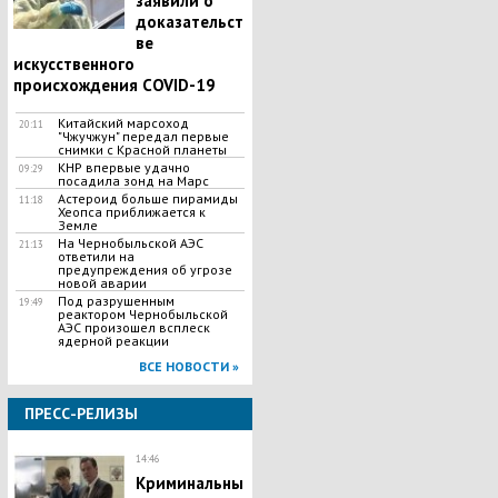
заявили о
доказательст
ве
искусственного
происхождения COVID-19
Китайский марсоход
20:11
"Чжучжун" передал первые
снимки с Красной планеты
КНР впервые удачно
09:29
посадила зонд на Марс
Астероид больше пирамиды
11:18
Хеопса приближается к
Земле
На Чернобыльской АЭС
21:13
ответили на
предупреждения об угрозе
новой аварии
Под разрушенным
19:49
реактором Чернобыльской
АЭС произошел всплеск
ядерной реакции
ВСЕ НОВОСТИ »
ПРЕСС-РЕЛИЗЫ
14:46
Криминальны