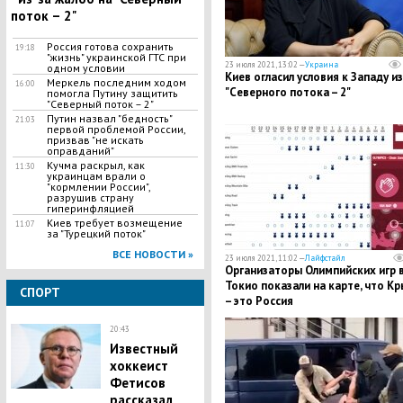
поток – 2"
Россия готова сохранить
19:18
"жизнь" украинской ГТС при
23 июля 2021, 13:02 —
Украина
одном условии
Киев огласил условия к Западу из
Меркель последним ходом
16:00
"Северного потока – 2"
помогла Путину защитить
"Северный поток – 2"
Путин назвал "бедность"
21:03
первой проблемой России,
призвав "не искать
оправданий"
Кучма раскрыл, как
11:30
украинцам врали о
"кормлении России",
разрушив страну
гиперинфляцией
Киев требует возмещение
11:07
за "Турецкий поток"
ВСЕ НОВОСТИ »
23 июля 2021, 11:02 —
Лайфстайл
Организаторы Олимпийских игр 
Токио показали на карте, что К
СПОРТ
– это Россия
20:43
Известный
хоккеист
Фетисов
рассказал,