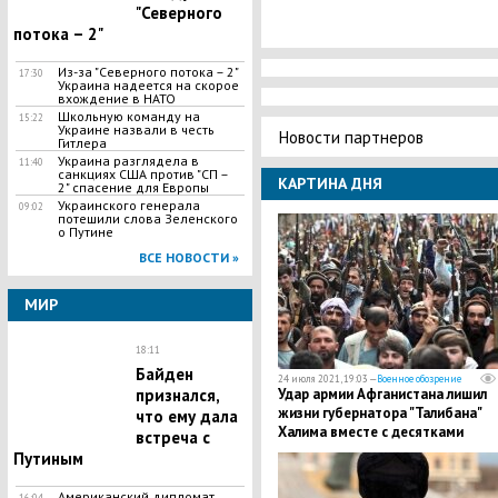
"Северного
потока – 2"
Из-за "Северного потока – 2"
17:30
Украина надеется на скорое
вхождение в НАТО
Школьную команду на
15:22
Украине назвали в честь
Новости партнеров
Гитлера
Украина разглядела в
11:40
санкциях США против "СП –
КАРТИНА ДНЯ
2" спасение для Европы
Украинского генерала
09:02
потешили слова Зеленского
о Путине
ВСЕ НОВОСТИ »
МИР
18:11
Байден
24 июля 2021, 19:03 —
Военное обозрение
признался,
Удар армии Афганистана лишил
жизни губернатора "Талибана"
что ему дала
Халима вместе с десятками
встреча с
террористов
Путиным
Американский дипломат
16:04