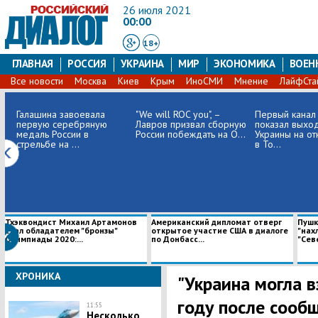
26 июля 2021
00:00
18+
ГЛАВНАЯ
РОССИЯ
УКРАИНА
МИР
ЭКОНОМИКА
ВОЕН
Все новости
Москва
Киев
Крым
ИноСМИ
Мнение
ЛайфСта
Галашина завоевала
"We will ROC you", –
Первый канал
первую серебряную
Лавров призвал сборную
показал выхо
медаль России в
России побеждать на О...
Украины на от
стрельбе на ...
в То...
Тхэквондист Михаил Артамонов
Американский дипломат отверг
Пушк
стал обладателем "бронзы"
открытое участие США в диалоге
"нах
Олимпиады 2020:...
по Донбасс...
"Севе
ХРОНИКА
"Украина могла 
году после сооб
11:55
Несколько