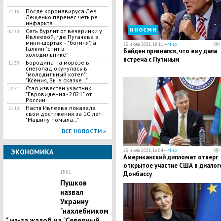
После коронавируса Лев
21:15
Лещенко перенес четыре
инфаркта
иносми
Сеть бурлит от вечеринки у
17:30
Ивлеевой, где Пугачева в
мини-шортах – "богиня", а
23 июля 2021, 18:11 —
Мир
Галкин "спит в
Байден признался, что ему дала
холодильнике"
встреча с Путиным
Бородина на морозе в
11:39
снегопад окунулась в
"молодильный котел":
"Ксения, Вы в сказке…"
Стал известен участник
22:51
"Евровидения - 2021" от
России
Настя Ивлеева показала
21:10
свои достижения за 10 лет:
"Машину помыла…"
ВСЕ НОВОСТИ »
ЭКОНОМИКА
23 июля 2021, 16:04 —
Мир
Американский дипломат отверг
открытое участие США в диалог
15:01
Донбассу
Пушков
назвал
Украину
"нахлебником
" из-за жалоб на "Северный