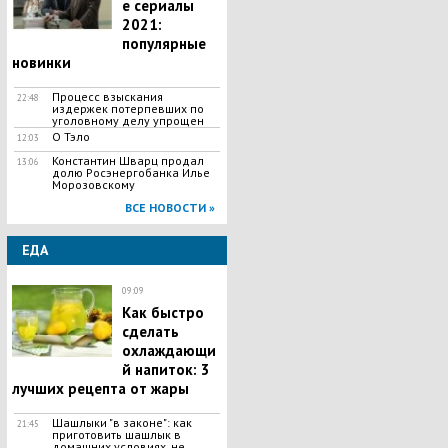
е сериалы
2021:
популярные
новинки
Процесс взыскания
22:48
издержек потерпевших по
уголовному делу упрощен
О Тэло
12:03
Константин Шварц продал
13:06
долю Росэнергобанка Илье
Морозовскому
ВСЕ НОВОСТИ »
ЕДА
09:09
Как быстро
сделать
охлаждающи
й напиток: 3
лучших рецепта от жары
Шашлыки "в законе": как
21:45
приготовить шашлык в
домашних условиях, не