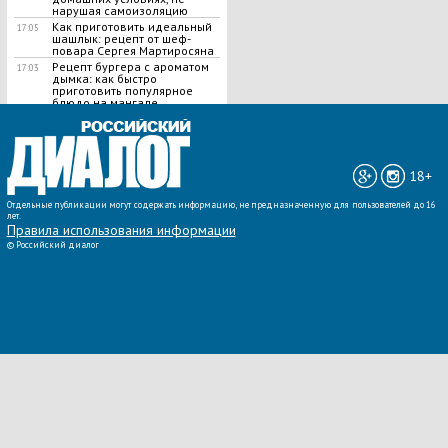
нарушая самоизоляцию
Как приготовить идеальный
17:05
шашлык​: рецепт от шеф-
повара Сергея Мартиросяна
Рецепт бургера с ароматом
17:03
дымка: как быстро
приготовить популярное
блюдо на мангале
ВСЕ НОВОСТИ »
18+
Отдельные публикации могут содержать информацию, не предназначенную для пользователей до 16
лет.
Правила использования информации
©
Российский диалог