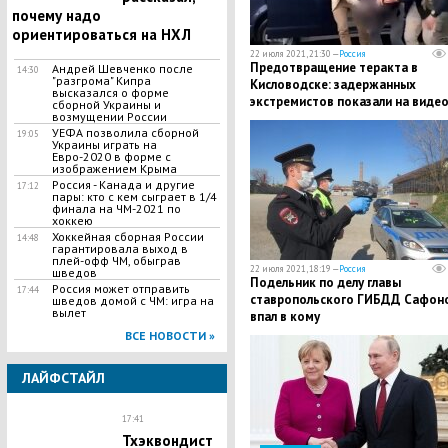
почему надо
ориентироваться на НХЛ
22 июля 2021, 21:30 —
Россия
Предотвращение теракта в
Андрей Шевченко после
14:30
"разгрома" Кипра
Кисловодске: задержанных
высказался о форме
экстремистов показали на виде
сборной Украины и
возмущении России
УЕФА позволила сборной
19:05
Украины играть на
Евро-2020 в форме с
изображением Крыма
Россия - Канада и другие
17:12
пары: кто с кем сыграет в 1/4
финала на ЧМ-2021 по
хоккею
Хоккейная сборная России
14:48
гарантировала выход в
плей-офф ЧМ, обыграв
22 июля 2021, 18:19 —
Россия
шведов
Подельник по делу главы
Россия может отправить
17:44
ставропольского ГИБДД Сафон
шведов домой с ЧМ: игра на
вылет
впал в кому
ВСЕ НОВОСТИ »
ЛАЙФСТАЙЛ
17:41
Тхэквондист