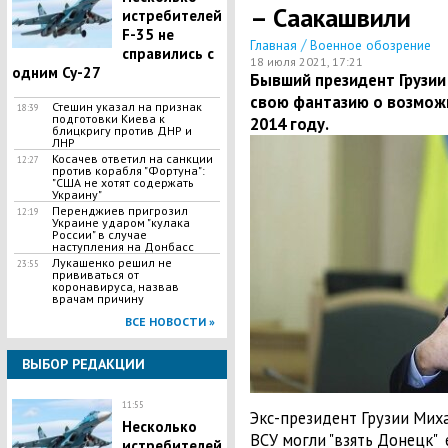
– Саакашвили
истребителей
F-35 не
/
Главная
Военное обозрение
справились с
18 июля 2021, 17:21
одним Су-27
Бывший президент Грузии
свою фантазию о возможн
Стешин указал на признак
18:39
подготовки Киева к
2014 году.
блицкригу против ДНР и
ЛНР
​Косачев ответил на санкции
12:27
против корабля "Фортуна":
"США не хотят содержать
Украину"
Перенджиев пригрозил
12:19
Украине ударом "кулака
России" в случае
наступления на Донбасс
Лукашенко решил не
23:55
прививаться от
коронавируса, назвав
врачам причину
ВСЕ НОВОСТИ »
ВЫБОР РЕДАКЦИИ
11:55
Экс-президент Грузии Миха
Несколько
ВСУ могли "взять Донецк" 
истребителей