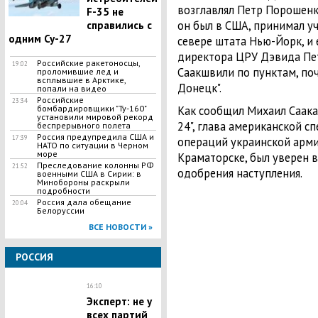
возглавлял Петр Порошенко
F-35 не
он был в США, принимал уч
справились с
одним Су-27
севере штата Нью-Йорк, и
директора ЦРУ Дэвида Пет
Российские ракетоносцы,
19:02
Саакшвили по пунктам, поч
проломившие лед и
всплывшие в Арктике,
Донецк".
попали на видео
Российские
23:34
бомбардировщики "Ту-160"
Как сообщил Михаил Саака
установили мировой рекорд
24", глава американской с
беспрерывного полета
Россия предупредила США и
17:39
операций украинской арми
НАТО по ситуации в Черном
море
Краматорске, был уверен в
Преследование колонны РФ
21:52
одобрения наступления.
военными США в Сирии: в
Минобороны раскрыли
подробности
Россия дала обещание
20:04
Белоруссии
ВСЕ НОВОСТИ »
РОССИЯ
16:10
Эксперт: не у
всех партий