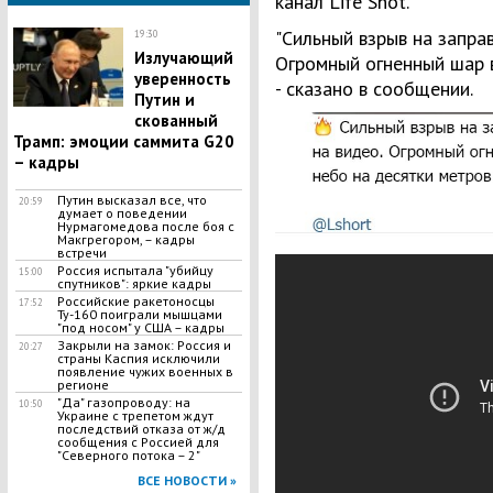
канал Life Shot.
"Сильный взрыв на заправ
19:30
Излучающий
Огромный огненный шар в
уверенность
- сказано в сообщении.
Путин и
скованный
Трамп: эмоции саммита G20
– кадры
Путин высказал все, что
20:59
думает о поведении
Нурмагомедова после боя с
Макгрегором, – кадры
встречи
Россия испытала "убийцу
15:00
спутников": яркие кадры
Российские ракетоносцы
17:52
Ту-160 поиграли мышцами
"под носом" у США – кадры
Закрыли на замок: Россия и
20:27
страны Каспия исключили
появление чужих военных в
регионе
"Да" газопроводу: на
10:50
Украине с трепетом ждут
последствий отказа от ж/д
сообщения с Россией для
"Северного потока – 2"
ВСЕ НОВОСТИ »