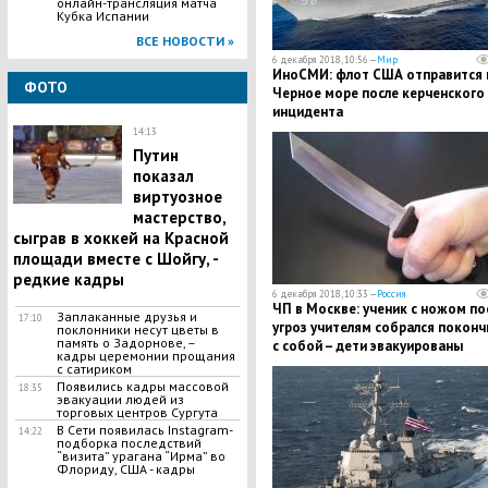
онлайн-трансляция матча
Кубка Испании
ВСЕ НОВОСТИ »
6 декабря 2018, 10:56 —
Мир
ИноСМИ: флот США отправится 
ФОТО
Черное море после керченского
инцидента
14:13
Путин
показал
виртуозное
мастерство,
сыграв в хоккей на Красной
площади вместе с Шойгу, -
редкие кадры
6 декабря 2018, 10:33 —
Россия
​ЧП в Москве: ученик с ножом по
Заплаканные друзья и
17:10
угроз учителям собрался поконч
поклонники несут цветы в
память о Задорнове, –
с собой – дети эвакуированы
кадры церемонии прощания
с сатириком
Появились кадры массовой
18:35
эвакуации людей из
торговых центров Сургута
В Сети появилась Іnstagram-
14:22
подборка последствий
“визита” урагана “Ирма” во
Флориду, США - кадры