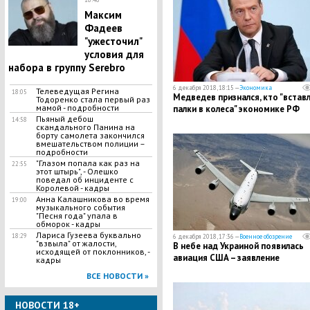
Максим
Фадеев
"ужесточил"
условия для
набора в группу Serebro
6 декабря 2018, 18:15 —
Экономика
Телеведущая Регина
18:05
Медведев признался, кто "встав
Тодоренко стала первый раз
мамой - подробности
палки в колеса" экономике РФ
Пьяный дебош
14:58
скандального Панина на
борту самолета закончился
вмешательством полиции –
подробности
​"Глазом попала как раз на
22:55
этот штырь", - Олешко
поведал об инциденте с
Королевой - кадры
Анна Калашникова во время
19:00
музыкального события
"Песня года" упала в
обморок - кадры
Лариса Гузеева буквально
18:29
6 декабря 2018, 17:36 —
Военное обозрение
"взвыла" от жалости,
В небе над Украиной появилась
исходящей от поклонников, -
авиация США – заявление
кадры
ВСЕ НОВОСТИ »
НОВОСТИ 18+