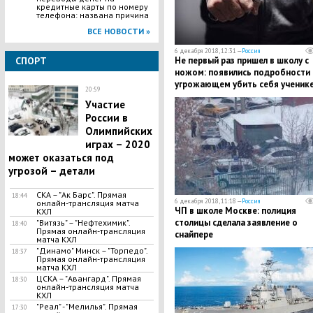
кредитные карты по номеру
телефона: названа причина
ВСЕ НОВОСТИ »
6 декабря 2018, 12:31 —
Россия
СПОРТ
​Не первый раз пришел в школу с
ножом: появились подробности
угрожающем убить себя ученике
20:59
Москвы
Участие
России в
Олимпийских
играх – 2020
может оказаться под
угрозой – детали
СКА – "Ак Барс". Прямая
18:44
6 декабря 2018, 11:18 —
Россия
онлайн-трансляция матча
ЧП в школе Москве: полиция
КХЛ
столицы сделала заявление о
"Витязь" – "Нефтехимик".
18:40
Прямая онлайн-трансляция
снайпере
матча КХЛ
"Динамо" Минск – "Торпедо".
18:37
Прямая онлайн-трансляция
матча КХЛ
ЦСКА – "Авангард". Прямая
18:30
онлайн-трансляция матча
КХЛ
"Реал" - "Мелилья". Прямая
17:30