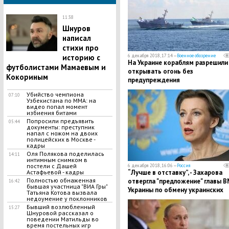
11:38
Шнуров
написал
стихи про
историю с
6 декабря 2018, 17:14 —
Военное обозрение
На Украине кораблям разрешили
футболистами Мамаевым и
открывать огонь без
Кокориным
предупреждения
Убийство чемпиона
07:10
Узбекистана по MMA: на
видео попал момент
избиения битами
Попросили предъявить
05:44
документы: преступник
напал с ножом на двоих
полицейских в Москве -
кадры
Оля Полякова поделилась
14:11
интимным снимком в
постели с Дашей
6 декабря 2018, 16:06 —
Россия
Астафьевой - кадры
​“Лучше в отставку”, - Захарова
Полностью обнаженная
отвергла "предложение" главы 
16:42
бывшая участница "ВИА Гры"
Украины по обмену украинских
Татьяна Котова вызвала
моряков
недоумение у поклонников
Бывший возлюбленный
15:27
Шнуровой рассказал о
поведении Матильды во
время постельных игр