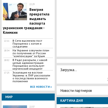
22:29
Венгрия
прекратила
выдавать
паспорта
украинским гражданам -
Климкин
В Сети высмеяли пост
22:11
Порошенко с котом и
солдатами
На Украине озвучили план
18:54
по получению от России
“компенсации” за Крым
В Раде раскрыли, с какой
18:02
целью администрация
Порошенко использует
керченский инцидент
Загрузка...
​Эскалация на востоке
17:25
Украины: в ЛНР рассказали
о последствиях военного
положения
ВСЕ НОВОСТИ »
Новости партнеров
МИР
КАРТИНА ДНЯ
22:37