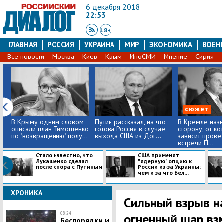
6 декабря 2018
22:53
18+
ГЛАВНАЯ
РОССИЯ
УКРАИНА
МИР
ЭКОНОМИКА
ВОЕН
Все новости
Москва
Киев
Крым
ИноСМИ
Мнение
Сирия
сюжет
В Крыму одним словом
​Путин рассказал, на что
В Кремле наз
описали план Тимошенко
готова Россия в случае
сторону, от к
по "возвращению" полу...
выхода США из Дог...
зависит пров
встречи П...
Стало известно, что
​США применят
Лукашенко сделал
"ядерную" опцию к
после спора с Путиным
России из-за Украины:
чем и за что Бел...
ХРОНИКА
Сильный взрыв на
08:24
огненный шар вз
Беспорядки и