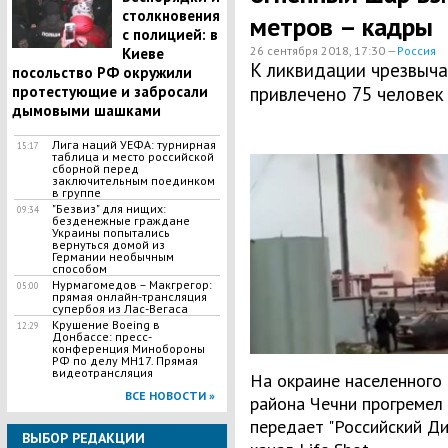
столкновения
метров – кадры
с полицией: в
26 сентября 2018, 17:30 —
Россия
Киеве
К ликвидации чрезвыч
посольство РФ окружили
протестующие и забросали
привлечено 75 человек
дымовыми шашками
Лига наций УЕФА: турнирная
15:17
таблица и место российской
сборной перед
заключительным поединком
в группе
"Безвиз" для нищих:
09:34
безденежные граждане
Украины попытались
вернуться домой из
Германии необычным
способом
Нурмагомедов – Макгрегор:
05:00
прямая онлайн-трансляция
супербоя из Лас-Вегаса
Крушение Boeing в
12:29
Донбассе: пресс-
конференция Минобороны
РФ по делу МН17. Прямая
видеотрансляция
На окраине населенного 
ВСЕ НОВОСТИ »
района Чечни прогремел 
передает "Российский Ди
ВЫБОР РЕДАКЦИИ