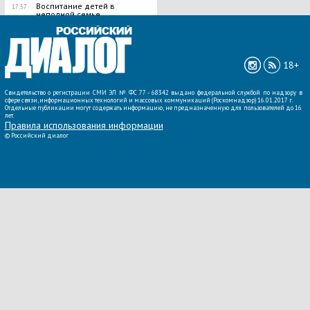
Воспитание детей в
17:57
неполной семье
ВСЕ НОВОСТИ »
18+
Свидетельство о регистрации СМИ ЭЛ № ФС 77 - 68342 выдано федеральной службой по надзору в
сфере связи, информационных технологий и массовых коммуникаций (Роскомнадзор) 16.01.2017 г.
Отдельные публикации могут содержать информацию, не предназначенную для пользователей до 16
лет.
Правила использования информации
©
Российский диалог