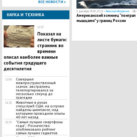
ВСЕ НОВОСТИ »
5 декабря 2018, 23:15 —
Военное обозрение
НАУКА И ТЕХНИКА
Американский эсминец "поиграл
мышцами" у границ России
12:37
Показал на
листе бумаги:
странник во
времени
описал наиболее важные
события грядущего
десятилетия
Совершил
12:00
межпространственный
скачок: австралиец
телепортировался за
несколько секунд до
трагедии
Животные в руках
11:20
спецслужб США: на острове
найдены шимпанзе, над
которыми проводили опыты
40 лет назад
"Самые лучшие смартфоны
10:59
года", - Роскачество
опубликовало рейтинг
самых лучших гаджетов