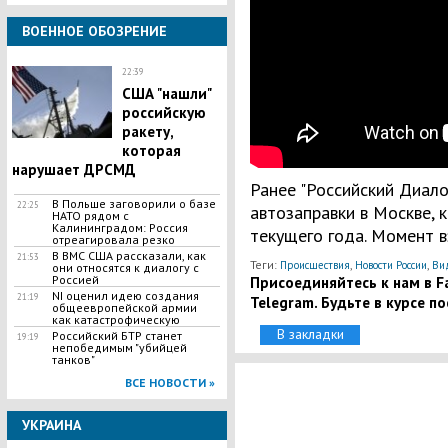
ВОЕННОЕ ОБОЗРЕНИЕ
22:39
США "нашли"
российскую
ракету,
которая
нарушает ДРСМД
Ранее "Российский Диало
В Польше заговорили о базе
22:25
автозаправки в Москве, 
НАТО рядом с
Калининградом: Россия
текущего года. Момент 
отреагировала резко
В ВМС США рассказали, как
21:53
Теги:
,
,
Происшествия
Новости России
Ви
они относятся к диалогу с
Россией
Присоединяйтесь к нам в Fa
NI оценил идею создания
21:19
Telegram. Будьте в курсе п
общеевропейской армии
как катастрофическую
В закладки
Российский БТР станет
19:19
непобедимым "убийцей
танков"
ВСЕ НОВОСТИ »
УКРАИНА