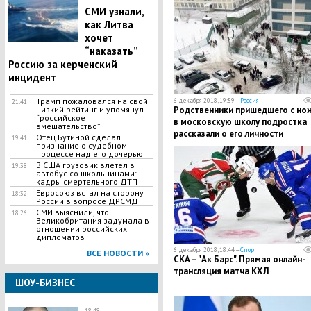
СМИ узнали,
как Литва
хочет
“наказать”
Россию за керченский
инцидент
Трамп пожаловался на свой
6 декабря 2018, 19:59 —
Россия
21:41
низкий рейтинг и упомянул
Родственники пришедшего с но
“российское
в московскую школу подростка
вмешательство”
рассказали о его личности
Отец Бутиной сделал
19:41
признание о судебном
процессе над его дочерью
В США грузовик влетел в
19:38
автобус со школьницами:
кадры смертельного ДТП
Евросоюз встал на сторону
18:32
России в вопросе ДРСМД
СМИ выяснили, что
18:26
Великобритания задумала в
отношении российских
дипломатов
6 декабря 2018, 18:44 —
Спорт
ВСЕ НОВОСТИ »
СКА – "Ак Барс". Прямая онлайн-
трансляция матча КХЛ
ШОУ-БИЗНЕС
18:48