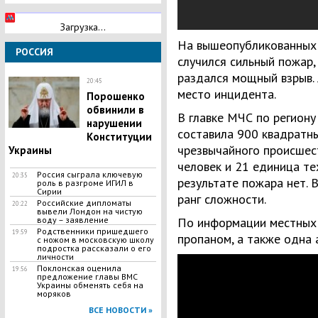
Загрузка...
На вышеопубликованных 
РОССИЯ
случился сильный пожар,
раздался мощный взрыв.
20:45
место инцидента.
Порошенко
обвинили в
В главке МЧС по региону
нарушении
составила 900 квадратн
Конституции
чрезвычайного происшес
Украины
человек и 21 единица те
Россия сыграла ключевую
20:35
результате пожара нет. 
роль в разгроме ИГИЛ в
Сирии
ранг сложности.
Российские дипломаты
20:22
вывели Лондон на чистую
По информации местных 
воду – заявление
Родственники пришедшего
19:59
пропаном, а также одна 
с ножом в московскую школу
подростка рассказали о его
личности
Поклонская оценила
19:56
предложение главы ВМС
Украины обменять себя на
моряков
ВСЕ НОВОСТИ »