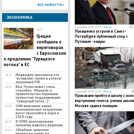
ВСЕ НОВОСТИ »
ЭКОНОМИКА
6 декабря 2018, 14:51 —
Россия
18:57
Лукашенко устроил в Санкт-
Греция
Петербурге публичный спор с
сообщила о
Путиным - кадры
переговорах
с Евросоюзом
о продлении "Турецкого
потока" в ЕС
Медведев признался, кто
18:15
"вставляет палки в колеса"
экономике РФ
Bild: Путин может спать
10:51
спокойно - Меркель и
6 декабря 2018, 13:19 —
Россия
правительство Германии
​Приказали прийти в школу с но
полностью поддерживают
внутренние голоса: ученик школ
"Северный поток - 2"
Москве сдался полиции
СМИ выяснили, какие
07:30
экономические потрясения
могут произойти в мире в
2019 году
В ОПЕК анонсировали
06:30
принятие важного решения
Сбербанк запретил
06:03
переводы денег на