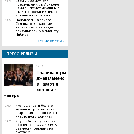
Следы 500-летнего
10:40
преступления: в Лондоне
найден скелет мужчины с
отлично сохранившимися
кожаными сапогами
Появилась на закате
09:37
Солнца: отдыхающие
запечатлели на видео
сокрушительную планету
Нибиру
ВСЕ НОВОСТИ »
ПРЕСС-РЕЛИЗЫ
12:49
Правила игры
джентльмено
в - азарт и
хорошие
манеры
«Конец власти белого
19:54
мужчины средних лет»:
стартовал шестой сезон
«Карточного домика»
Крупнейшая аудитория
13:03
абонентов: ACCORD POST
разместит рекламу на
счетах МГТС